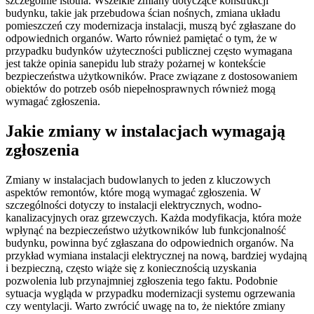
szczególnie istotna. Wszelkie zmiany dotyczące konstrukcji
budynku, takie jak przebudowa ścian nośnych, zmiana układu
pomieszczeń czy modernizacja instalacji, muszą być zgłaszane do
odpowiednich organów. Warto również pamiętać o tym, że w
przypadku budynków użyteczności publicznej często wymagana
jest także opinia sanepidu lub straży pożarnej w kontekście
bezpieczeństwa użytkowników. Prace związane z dostosowaniem
obiektów do potrzeb osób niepełnosprawnych również mogą
wymagać zgłoszenia.
Jakie zmiany w instalacjach wymagają
zgłoszenia
Zmiany w instalacjach budowlanych to jeden z kluczowych
aspektów remontów, które mogą wymagać zgłoszenia. W
szczególności dotyczy to instalacji elektrycznych, wodno-
kanalizacyjnych oraz grzewczych. Każda modyfikacja, która może
wpłynąć na bezpieczeństwo użytkowników lub funkcjonalność
budynku, powinna być zgłaszana do odpowiednich organów. Na
przykład wymiana instalacji elektrycznej na nową, bardziej wydajną
i bezpieczną, często wiąże się z koniecznością uzyskania
pozwolenia lub przynajmniej zgłoszenia tego faktu. Podobnie
sytuacja wygląda w przypadku modernizacji systemu ogrzewania
czy wentylacji. Warto zwrócić uwagę na to, że niektóre zmiany