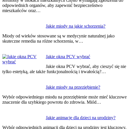
Remonty w blokach mieszkalnych często wymagają zgłoszenia do
odpowiednich organów, aby zapewnić bezpieczeństwo
mieszkańców oraz…
Jakie miody na jakie schorzenia?
Miody od wieków stosowane są w medycynie naturalnej jako
skuteczne remedia na różne schorzenia, w…
Jakie okna PCV wybrać
Jakie okna PCV wybrać, aby cieszyć się nie
tylko estetyką, ale także funkcjonalnością i trwałością?…
Jakie miody na przeziębienie?
Wybór odpowiedniego miodu na przeziębienie może mieć kluczowe
znaczenie dla szybkiego powrotu do zdrowia. Miód…
Jakie animacje dla dzieci na urodziny?
Wybór odpowiednich animacji dla dzieci na urodziny jest kluczowy,