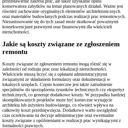
przedstawienie zakresu prac, ale także uzyskanie opinii
konserwatora zabytków na temat planowanych działań. Ważne jest
również zachowanie oryginalnych elementów architektonicznych
oraz materiałów budowlanych podczas realizacji prac remontowych.
Niezastosowanie się do tych zasad może skutkować poważnymi
konsekwencjami prawnymi oraz finansowymi dla właścicieli
nieruchomości.
Jakie są koszty związane ze zgłoszeniem
remontu
Koszty związane ze zgłoszeniem remontu mogą różnić się w
zależności od rodzaju prac oraz lokalizacji nieruchomości.
Właściciele muszą liczyć się z opłatami administracyjnymi
związanymi ze składaniem formularzy oraz dokumentacji w
lokalnych urzędach. Często konieczne jest także zatrudnienie
specjalistów do sporządzenia rysunków technicznych czy ekspertyz
technicznych, co generuje dodatkowe koszty. W przypadku bardziej
skomplikowanych projektów może być konieczne wynajęcie
architekta lub inżyniera budowlanego, co również wpływa na
całkowity koszt przedsięwzięcia. Dodatkowo warto uwzględnić
czas oczekiwania na decyzje administracyjne oraz ewentualne
koszty związane z opóźnieniami w realizacji prac wynikającymi z
formalności prawnych.