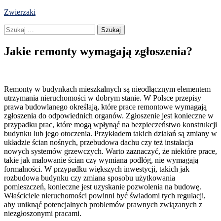
Skip
Zwierzaki
to
Szukaj:
content
Jakie remonty wymagają zgłoszenia?
Remonty w budynkach mieszkalnych są nieodłącznym elementem
utrzymania nieruchomości w dobrym stanie. W Polsce przepisy
prawa budowlanego określają, które prace remontowe wymagają
zgłoszenia do odpowiednich organów. Zgłoszenie jest konieczne w
przypadku prac, które mogą wpłynąć na bezpieczeństwo konstrukcji
budynku lub jego otoczenia. Przykładem takich działań są zmiany w
układzie ścian nośnych, przebudowa dachu czy też instalacja
nowych systemów grzewczych. Warto zaznaczyć, że niektóre prace,
takie jak malowanie ścian czy wymiana podłóg, nie wymagają
formalności. W przypadku większych inwestycji, takich jak
rozbudowa budynku czy zmiana sposobu użytkowania
pomieszczeń, konieczne jest uzyskanie pozwolenia na budowę.
Właściciele nieruchomości powinni być świadomi tych regulacji,
aby uniknąć potencjalnych problemów prawnych związanych z
niezgłoszonymi pracami.