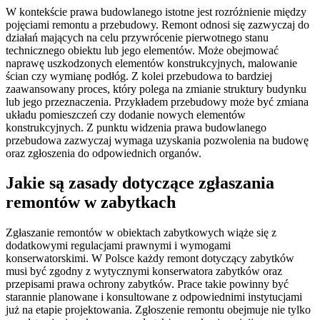
W kontekście prawa budowlanego istotne jest rozróżnienie między
pojęciami remontu a przebudowy. Remont odnosi się zazwyczaj do
działań mających na celu przywrócenie pierwotnego stanu
technicznego obiektu lub jego elementów. Może obejmować
naprawę uszkodzonych elementów konstrukcyjnych, malowanie
ścian czy wymianę podłóg. Z kolei przebudowa to bardziej
zaawansowany proces, który polega na zmianie struktury budynku
lub jego przeznaczenia. Przykładem przebudowy może być zmiana
układu pomieszczeń czy dodanie nowych elementów
konstrukcyjnych. Z punktu widzenia prawa budowlanego
przebudowa zazwyczaj wymaga uzyskania pozwolenia na budowę
oraz zgłoszenia do odpowiednich organów.
Jakie są zasady dotyczące zgłaszania
remontów w zabytkach
Zgłaszanie remontów w obiektach zabytkowych wiąże się z
dodatkowymi regulacjami prawnymi i wymogami
konserwatorskimi. W Polsce każdy remont dotyczący zabytków
musi być zgodny z wytycznymi konserwatora zabytków oraz
przepisami prawa ochrony zabytków. Prace takie powinny być
starannie planowane i konsultowane z odpowiednimi instytucjami
już na etapie projektowania. Zgłoszenie remontu obejmuje nie tylko