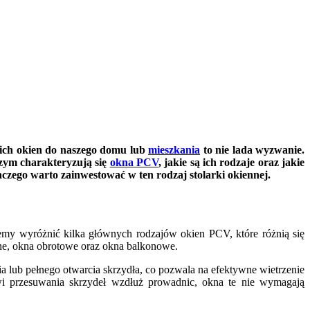
dnich okien do naszego domu lub
mieszkania
to nie lada wyzwanie.
czym charakteryzują się
okna PCV
, jakie są ich rodzaje oraz jakie
aczego warto zainwestować w ten rodzaj stolarki okiennej.
my wyróżnić kilka głównych rodzajów okien PCV, które różnią się
ne, okna obrotowe oraz okna balkonowe.
nia lub pełnego otwarcia skrzydła, co pozwala na efektywne wietrzenie
i przesuwania skrzydeł wzdłuż prowadnic, okna te nie wymagają