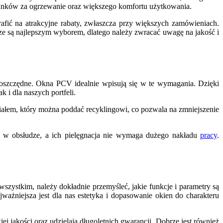
unków za ogrzewanie oraz większego komfortu użytkowania.
afić na atrakcyjne rabaty, zwłaszcza przy większych zamówieniach.
wsze są najlepszym wyborem, dlatego należy zwracać uwagę na jakość i
gooszczędne. Okna PCV idealnie wpisują się w te wymagania. Dzięki
 i dla naszych portfeli.
iałem, który można poddać recyklingowi, co pozwala na zmniejszenie
e w obsłudze, a ich pielęgnacja nie wymaga dużego nakładu
pracy
.
ystkim, należy dokładnie przemyśleć, jakie funkcje i parametry są
jważniejsza jest dla nas estetyka i dopasowanie okien do charakteru
iej jakości oraz udzielają długoletnich gwarancji. Dobrze jest również