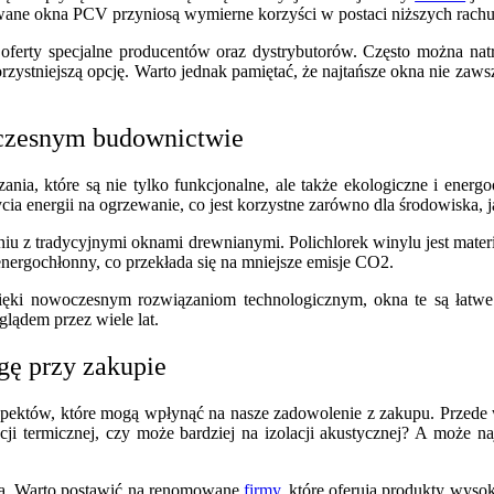
owane okna PCV przyniosą wymierne korzyści w postaci niższych rach
oferty specjalne producentów oraz dystrybutorów. Często można natr
orzystniejszą opcję. Warto jednak pamiętać, że najtańsze okna nie za
oczesnym budownictwie
nia, które są nie tylko funkcjonalne, ale także ekologiczne i ener
a energii na ogrzewanie, co jest korzystne zarówno dla środowiska, jak
u z tradycyjnymi oknami drewnianymi. Polichlorek winylu jest mater
nergochłonny, co przekłada się na mniejsze emisje CO2.
zięki nowoczesnym rozwiązaniom technologicznym, okna te są łatw
glądem przez wiele lat.
gę przy zakupie
ektów, które mogą wpłynąć na nasze zadowolenie z zakupu. Przede wsz
ji termicznej, czy może bardziej na izolacji akustycznej? A może na
ta. Warto postawić na renomowane
firmy
, które oferują produkty wysok