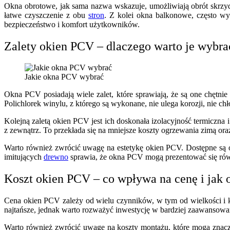
Okna obrotowe, jak sama nazwa wskazuje, umożliwiają obrót skrzyd
łatwe czyszczenie z obu
stron
. Z kolei okna balkonowe, często w
bezpieczeństwo i komfort użytkowników.
Zalety okien PCV – dlaczego warto je wybr
Jakie okna PCV wybrać
Okna PCV posiadają wiele zalet, które sprawiają, że są one chętni
Polichlorek winylu, z którego są wykonane, nie ulega korozji, nie c
Kolejną zaletą okien PCV jest ich doskonała izolacyjność termiczna
z zewnątrz. To przekłada się na mniejsze koszty ogrzewania zimą o
Warto również zwrócić uwagę na estetykę okien PCV. Dostępne są 
imitujących
drewno
sprawia, że okna PCV mogą prezentować się równ
Koszt okien PCV – co wpływa na cenę i jak 
Cena okien PCV zależy od wielu czynników, w tym od wielkości i k
najtańsze, jednak warto rozważyć inwestycję w bardziej zaawansowane
Warto również zwrócić uwagę na koszty montażu, które mogą znaczą