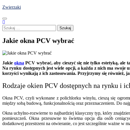
Skip
Zwierzaki
to
content
Szukaj:
Jakie okna PCV wybrać
Jakie
okna
PCV wybrać, aby cieszyć się nie tylko estetyką, ale
Na rynku dostępnych jest wiele opcji, a każda z nich ma swoje u
korzyści wynikają z ich zastosowania. Przyjrzymy się również, j
Rodzaje okien PCV dostępnych na rynku i ic
Okna PCV, czyli wykonane z polichlorku winylu, cieszą się ogro
między sobą budową, funkcjonalnością oraz przeznaczeniem. Do naj
Okna uchylno-rozwierne to najbardziej klasyczny typ, który znajdz
pomieszczeń. Okna przesuwne to świetna opcja dla osób ceniąc
dodatkowej przestrzeni na otwieranie, co jest szczególnie ważne w 