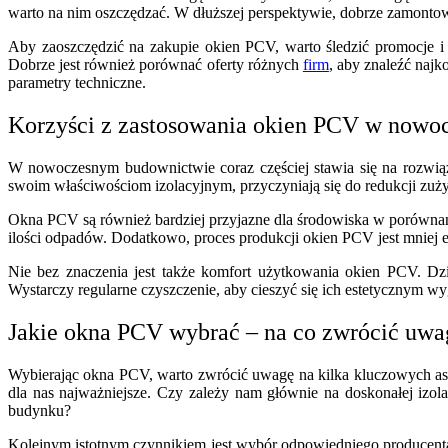
warto na nim oszczędzać. W dłuższej perspektywie, dobrze zamont
Aby zaoszczędzić na zakupie okien PCV, warto śledzić promocje i 
Dobrze jest również porównać oferty różnych
firm
, aby znaleźć najk
parametry techniczne.
Korzyści z zastosowania okien PCV w now
W nowoczesnym budownictwie coraz częściej stawia się na rozwiąza
swoim właściwościom izolacyjnym, przyczyniają się do redukcji zużyci
Okna PCV są również bardziej przyjazne dla środowiska w porównani
ilości odpadów. Dodatkowo, proces produkcji okien PCV jest mniej e
Nie bez znaczenia jest także komfort użytkowania okien PCV. D
Wystarczy regularne czyszczenie, aby cieszyć się ich estetycznym wy
Jakie okna PCV wybrać – na co zwrócić uwa
Wybierając okna PCV, warto zwrócić uwagę na kilka kluczowych asp
dla nas najważniejsze. Czy zależy nam głównie na doskonałej izolac
budynku?
Kolejnym istotnym czynnikiem jest wybór odpowiedniego producen