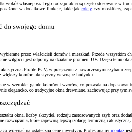
ła wokół własnej osi. Tego rodzaju okna są często stosowane w trudn
yposażone w dodatkowe funkcje, takie jak
rolety
czy moskitiery, zap
ać do swojego domu
e wybierane przez właścicieli domów i mieszkań. Przede wszystkim c
hłonie wilgoci i jest odporny na działanie promieni UV. Dzięki temu o
 i akustyczna. Profile PCV, w połączeniu z nowoczesnymi szybami zes
raz większy komfort akustyczny wewnątrz budynku.
one w szerokiej gamie kolorów i wzorów, co pozwala na dopasowanie 
ie elegancko, co tradycyjne okna drewniane, zachowując przy tym sw
oszczędzać
ształtu okna, liczby skrzydeł, rodzaju zastosowanych szyb oraz doda
 rozwiązania, które zapewnią lepszą izolację termiczną i akustyczną.
co wpłynąć na ostateczną cenę inwestycji. Profesjonalny
montaż
jes