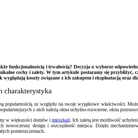
 także funkcjonalnością i trwałością? Decyzja o wyborze odpowie
nikalne cechy i zalety. W tym artykule postaramy się przybliżyć, 
ak wyglądają koszty związane z ich zakupem i eksploatacją oraz dl
h charakterystyka
mną popularnością ze względu na swoje wyjątkowe właściwości. Może
popularniejszych z nich należą okna uchylno-rozwierne, okna przesuw
iemy w większości domów i
mieszkań
. Ich zaletą jest możliwość uchyle
ych nowoczesny design i oszczędność miejsca. Dzięki mechanizmow
małych pomieszczeniach.