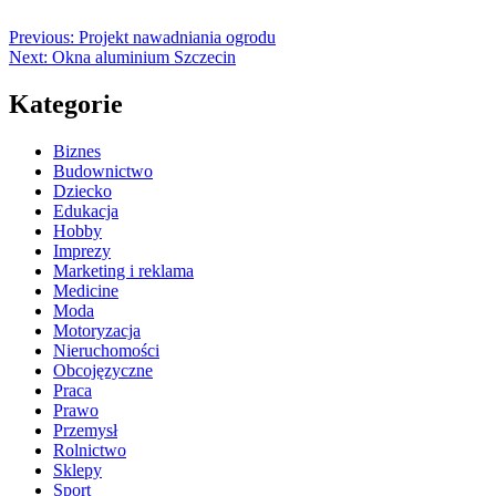
Previous:
Projekt nawadniania ogrodu
Next:
Okna aluminium Szczecin
Kategorie
Biznes
Budownictwo
Dziecko
Edukacja
Hobby
Imprezy
Marketing i reklama
Medicine
Moda
Motoryzacja
Nieruchomości
Obcojęzyczne
Praca
Prawo
Przemysł
Rolnictwo
Sklepy
Sport