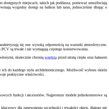
o dostępnych miejscach, takich jak poddasza, ponieważ umożliwiają
ewniają wygodny dostęp na balkon lub taras, jednocześnie dbając o
harakteryzują się one wysoką odpornością na warunki atmosferyczne.
kna PCV są trwałe i nie wymagają częstego konserwowania.
polonymi, skutecznie chronią
wnętrza
przed utratą ciepła oraz hałasem
ich do każdego stylu architektonicznego. Możliwość wyboru oklein
oje praktyczne właściwości.
tkowych funkcji i akcesoriów. Najprostsze modele jednokomorowe są
t kluczowy dla zapewnienia szczelności i trwałości okien, dlatego nie