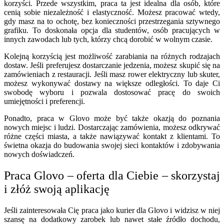
korzyści. Przede wszystkim, praca ta jest idealna dla osób, które
cenią sobie niezależność i elastyczność. Możesz pracować wtedy,
gdy masz na to ochotę, bez konieczności przestrzegania sztywnego
grafiku. To doskonała opcja dla studentów, osób pracujących w
innych zawodach lub tych, którzy chcą dorobić w wolnym czasie.
Kolejną korzyścią jest możliwość zarabiania na różnych rodzajach
dostaw. Jeśli preferujesz dostarczanie jedzenia, możesz skupić się na
zamówieniach z restauracji. Jeśli masz rower elektryczny lub skuter,
możesz wykonywać dostawy na większe odległości. To daje Ci
swobodę wyboru i pozwala dostosować pracę do swoich
umiejętności i preferencji.
Ponadto, praca w Glovo może być także okazją do poznania
nowych miejsc i ludzi. Dostarczając zamówienia, możesz odkrywać
różne części miasta, a także nawiązywać kontakt z klientami. To
świetna okazja do budowania swojej sieci kontaktów i zdobywania
nowych doświadczeń.
Praca Glovo – oferta dla Ciebie – skorzystaj
i złóż swoją aplikację
Jeśli zainteresowała Cię praca jako kurier dla Glovo i widzisz w niej
szansę na dodatkowy zarobek lub nawet stałe źródło dochodu,