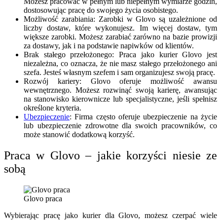
Możesz pracować w pełnym lub niepełnym wymiarze godzin,
dostosowując pracę do swojego życia osobistego.
Możliwość zarabiania: Zarobki w Glovo są uzależnione od
liczby dostaw, które wykonujesz. Im więcej dostaw, tym
większe zarobki. Możesz zarabiać zarówno na bazie prowizji
za dostawy, jak i na podstawie napiwków od klientów.
Brak stałego przełożonego: Praca jako kurier Glovo jest
niezależna, co oznacza, że nie masz stałego przełożonego ani
szefa. Jesteś własnym szefem i sam organizujesz swoją pracę.
Rozwój kariery: Glovo oferuje możliwość awansu
wewnętrznego. Możesz rozwinąć swoją karierę, awansując
na stanowisko kierownicze lub specjalistyczne, jeśli spełnisz
określone kryteria.
Ubezpieczenie
: Firma często oferuje ubezpieczenie na życie
lub ubezpieczenie zdrowotne dla swoich pracowników, co
może stanowić dodatkową korzyść.
Praca w Glovo – jakie korzyści niesie ze
sobą
Glovo praca
Wybierając pracę jako kurier dla Glovo, możesz czerpać wiele