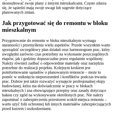
skonsultować swoje plany z innymi mieszkańcami. Często zdarza
się, że sąsiedzi mają swoje uwagi lub sugestie dotyczące
planowanych zmian.
Jak przygotować się do remontu w bloku
mieszkalnym
Przygotowanie do remontu w bloku mieszkalnym wymaga
staranności i przemyślenia wielu aspektów. Przede wszystkim warto
sporządzić szczegółowy plan działań oraz harmonogram prac, który
uwzględni zarówno czas potrzebny na wykonanie poszczególnych
etapów, jak i godziny dopuszczalne przez regulamin wspólnoty.
Należy również zadbać o odpowiednie materiały oraz narzędzia
potrzebne do realizacji projektu. Kolejnym krokiem jest
poinformowanie sąsiadów o planowanym remoncie – może to
pomóc w uniknięciu nieporozumień i konfliktów podczas trwania
prac. Dobrze jest także rozważyć wynajęcie profesjonalnej ekipy
budowlanej, która ma doświadczenie w pracy w blokach
mieszkalnych i zna obowiązujące przepisy oraz zasady dotyczące
hałasu czy zgód na wykonywanie określonych prac. Nie należy
zapominać o zabezpieczeniu przestrzeni wokół miejsca remontu –
warto użyć folii ochronnej lub innych materiałów zabezpieczających
przed kurzem i uszkodzeniami.