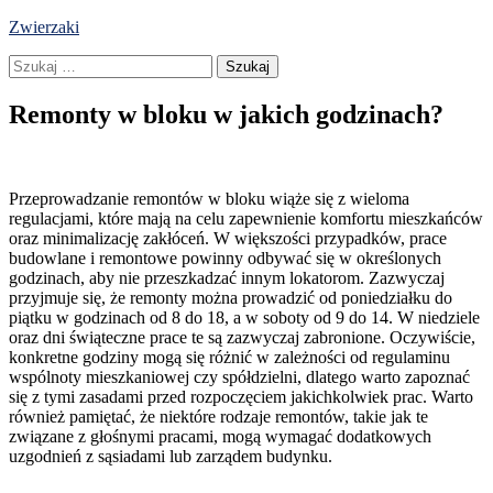
Skip
Zwierzaki
to
Szukaj:
content
Remonty w bloku w jakich godzinach?
Przeprowadzanie remontów w bloku wiąże się z wieloma
regulacjami, które mają na celu zapewnienie komfortu mieszkańców
oraz minimalizację zakłóceń. W większości przypadków, prace
budowlane i remontowe powinny odbywać się w określonych
godzinach, aby nie przeszkadzać innym lokatorom. Zazwyczaj
przyjmuje się, że remonty można prowadzić od poniedziałku do
piątku w godzinach od 8 do 18, a w soboty od 9 do 14. W niedziele
oraz dni świąteczne prace te są zazwyczaj zabronione. Oczywiście,
konkretne godziny mogą się różnić w zależności od regulaminu
wspólnoty mieszkaniowej czy spółdzielni, dlatego warto zapoznać
się z tymi zasadami przed rozpoczęciem jakichkolwiek prac. Warto
również pamiętać, że niektóre rodzaje remontów, takie jak te
związane z głośnymi pracami, mogą wymagać dodatkowych
uzgodnień z sąsiadami lub zarządem budynku.