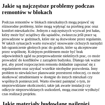
Jakie są najczęstsze problemy podczas
remontów w blokach
Podczas remontów w blokach mieszkalnych mogą pojawić się
różnorodne problemy, które mogą wpłynąć na przebieg prac oraz
komfort mieszkańców. Jednym z najczęstszych wyzwań jest hałas,
który może być uciążliwy dla sąsiadów, zwłaszcza jeśli prace są
prowadzone w godzinach, które nie są dozwolone przez regulamin.
W takich sytuacjach warto rozważyć stosowanie cichszych narzędzi
lub ograniczenie głośnych prac do godzin, które są akceptowane
przez wspólnotę. Kolejnym problemem może być brak
odpowiednich zgód na przeprowadzenie niektórych prac, co może
prowadzić do konfliktów z zarządem budynku. Dlatego tak ważne
jest, aby przed rozpoczęciem remontu dokładnie zapoznać się z
regulaminem oraz uzyskać wszelkie niezbędne pozwolenia. Inny
problem to niewłaściwe planowanie przestrzeni roboczej, co może
skutkować utrudnieniami w dostępie do innych mieszkań czy
wspólnych pomieszczeń. Warto również pamiętać o tym, że
nieprzewidziane okoliczności, takie jak awarie instalacji czy
odkrycie nieprzewidzianych uszkodzeń, mogą znacznie wydłużyć
czas realizacji projektu.
Jakie materiały budowlane najlepiej