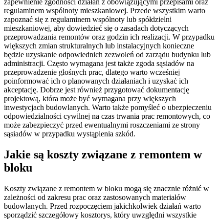
zapewnienie zgodności działań z obowiązującymi przepisami oraz
regulaminem wspólnoty mieszkaniowej. Przede wszystkim warto
zapoznać się z regulaminem wspólnoty lub spółdzielni
mieszkaniowej, aby dowiedzieć się o zasadach dotyczących
przeprowadzania remontów oraz godzin ich realizacji. W przypadku
większych zmian strukturalnych lub instalacyjnych konieczne
będzie uzyskanie odpowiednich zezwoleń od zarządu budynku lub
administracji. Często wymagana jest także zgoda sąsiadów na
przeprowadzenie głośnych prac, dlatego warto wcześniej
poinformować ich o planowanych działaniach i uzyskać ich
akceptację. Dobrze jest również przygotować dokumentację
projektową, która może być wymagana przy większych
inwestycjach budowlanych. Warto także pomyśleć o ubezpieczeniu
odpowiedzialności cywilnej na czas trwania prac remontowych, co
może zabezpieczyć przed ewentualnymi roszczeniami ze strony
sąsiadów w przypadku wystąpienia szkód.
Jakie są koszty związane z remontem w
bloku
Koszty związane z remontem w bloku mogą się znacznie różnić w
zależności od zakresu prac oraz zastosowanych materiałów
budowlanych. Przed rozpoczęciem jakichkolwiek działań warto
sporządzić szczegółowy kosztorys, który uwzględni wszystkie