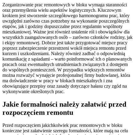
Zorganizowanie prac remontowych w bloku wymaga staranności
oraz przemyślenia wielu aspektów logistycznych. Kluczowym
krokiem jest stworzenie szczegółowego harmonogramu prac, który
uwzględni zarówno czas potrzebny na wykonanie poszczególnych
etapów, jak i godziny dopuszczalne przez regulamin wspólnoty
mieszkaniowej. Ważne jest również ustalenie ról i obowiązków dla
wszystkich zaangażowanych osób – zarówno członków rodziny, jak
i ekipy remontowej. Dobrze jest także przygotować miejsce pracy
poprzez zabezpieczenie przestrzeni wokół miejsca remontu przed
kurzem i uszkodzeniami. Należy również zadbać o odpowiednią
komunikację z sąsiadami – warto poinformować ich o planowanych
pracach oraz ewentualnych utrudnieniach związanych z dostępem
do wspólnych pomieszczeń. W przypadku większych remontów
można rozważyć wynajęcie profesjonalnej firmy budowlanej, która
ma doświadczenie w pracy w blokach mieszkalnych i zna
obowiązujące przepisy oraz zasady dotyczące hałasu czy zgód na
wykonywanie określonych prac.
Jakie formalności należy załatwić przed
rozpoczęciem remontu
Przed rozpoczęciem jakichkolwiek prac remontowych w bloku
konieczne jest załatwienie szeregu formalności, które mają na celu