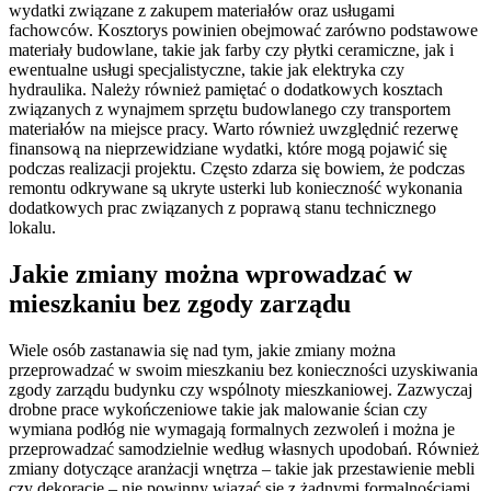
wydatki związane z zakupem materiałów oraz usługami
fachowców. Kosztorys powinien obejmować zarówno podstawowe
materiały budowlane, takie jak farby czy płytki ceramiczne, jak i
ewentualne usługi specjalistyczne, takie jak elektryka czy
hydraulika. Należy również pamiętać o dodatkowych kosztach
związanych z wynajmem sprzętu budowlanego czy transportem
materiałów na miejsce pracy. Warto również uwzględnić rezerwę
finansową na nieprzewidziane wydatki, które mogą pojawić się
podczas realizacji projektu. Często zdarza się bowiem, że podczas
remontu odkrywane są ukryte usterki lub konieczność wykonania
dodatkowych prac związanych z poprawą stanu technicznego
lokalu.
Jakie zmiany można wprowadzać w
mieszkaniu bez zgody zarządu
Wiele osób zastanawia się nad tym, jakie zmiany można
przeprowadzać w swoim mieszkaniu bez konieczności uzyskiwania
zgody zarządu budynku czy wspólnoty mieszkaniowej. Zazwyczaj
drobne prace wykończeniowe takie jak malowanie ścian czy
wymiana podłóg nie wymagają formalnych zezwoleń i można je
przeprowadzać samodzielnie według własnych upodobań. Również
zmiany dotyczące aranżacji wnętrza – takie jak przestawienie mebli
czy dekoracje – nie powinny wiązać się z żadnymi formalnościami.