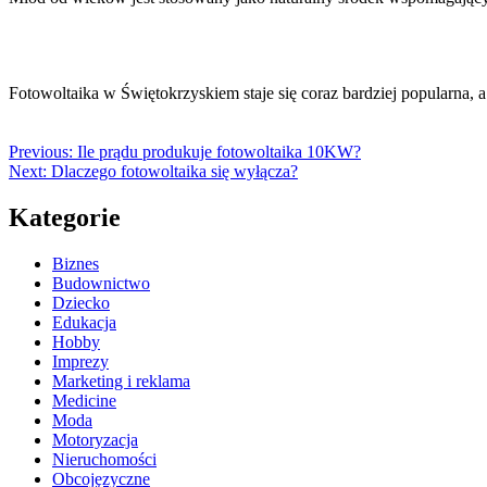
Fotowoltaika w Świętokrzyskiem staje się coraz bardziej popularna,
Previous:
Ile prądu produkuje fotowoltaika 10KW?
Next:
Dlaczego fotowoltaika się wyłącza?
Kategorie
Biznes
Budownictwo
Dziecko
Edukacja
Hobby
Imprezy
Marketing i reklama
Medicine
Moda
Motoryzacja
Nieruchomości
Obcojęzyczne