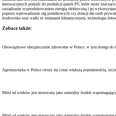
innowacyjnych podejść do produkcji paneli PV, które może znacząco 
zarządzanie wyprodukowaniem energią elektryczną i jej wykorzystan
poprzez wprowadzanie ulg podatkowych czy dotacji dla osób prywatny
środowiska oraz walki ze zmianami klimatycznymi, technologia fotow
Zobacz także:
Nawigacja
wpisu
Obowiązkowe ubezpieczenie zdrowotne w Polsce, w tym dostęp do ś
Agroturystyka w Polsce cieszy się coraz większą popularnością, szcz
Miód od wieków jest stosowany jako naturalny środek wspomagający
Miód od wieków jest stosowany jako naturalny środek wspomagający