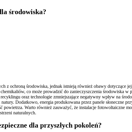
dla środowiska?
ych z ochroną środowiska, jednak istnieją również obawy dotyczące je
 chemikaliów, co może prowadzić do zanieczyszczenia środowiska w 
 recyklingu oraz technologie zmniejszające negatywny wpływ na środow
natury. Dodatkowo, energia produkowana przez panele słoneczne przy
ość powietrza. Warto również zauważyć, że instalacje fotowoltaiczne 
trzeni naturalnych.
bezpieczne dla przyszłych pokoleń?