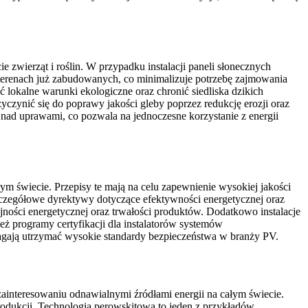
e zwierząt i roślin. W przypadku instalacji paneli słonecznych
terenach już zabudowanych, co minimalizuje potrzebę zajmowania
ć lokalne warunki ekologiczne oraz chronić siedliska dzikich
czynić się do poprawy jakości gleby poprzez redukcję erozji oraz
e nad uprawami, co pozwala na jednoczesne korzystanie z energii
m świecie. Przepisy te mają na celu zapewnienie wysokiej jakości
szczegółowe dyrektywy dotyczące efektywności energetycznej oraz
ności energetycznej oraz trwałości produktów. Dodatkowo instalacje
 programy certyfikacji dla instalatorów systemów
agają utrzymać wysokie standardy bezpieczeństwa w branży PV.
zainteresowaniu odnawialnymi źródłami energii na całym świecie.
odukcji. Technologia perowskitowa to jeden z przykładów