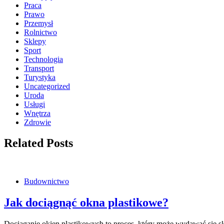
Praca
Prawo
Przemysł
Rolnictwo
Sklepy
Sport
Technologia
Transport
Turystyka
Uncategorized
Uroda
Usługi
Wnętrza
Zdrowie
Related Posts
Budownictwo
Jak dociągnąć okna plastikowe?
Dociąganie okien plastikowych to proces, który może wydawać się s