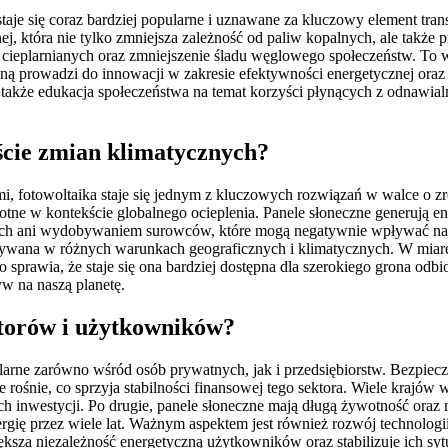
 staje się coraz bardziej popularne i uznawane za kluczowy element t
ej, która nie tylko zmniejsza zależność od paliw kopalnych, ale także
 cieplarnianych oraz zmniejszenie śladu węglowego społeczeństw. To ws
zną prowadzi do innowacji w zakresie efektywności energetycznej ora
t także edukacja społeczeństwa na temat korzyści płynących z odnawi
kście zmian klimatycznych?
 fotowoltaika staje się jednym z kluczowych rozwiązań w walce o z
stotne w kontekście globalnego ocieplenia. Panele słoneczne generują 
lnych ani wydobywaniem surowców, które mogą negatywnie wpływać na 
ywana w różnych warunkach geograficznych i klimatycznych. W miarę ja
o sprawia, że staje się ona bardziej dostępna dla szerokiego grona odb
w na naszą planetę.
storów i użytkowników?
pularne zarówno wśród osób prywatnych, jak i przedsiębiorstw. Bezpie
 rośnie, co sprzyja stabilności finansowej tego sektora. Wiele krajów
h inwestycji. Po drugie, panele słoneczne mają długą żywotność oraz n
rgię przez wiele lat. Ważnym aspektem jest również rozwój technolog
sza niezależność energetyczną użytkowników oraz stabilizuje ich sytu