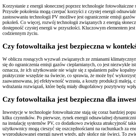
Korzystanie z energii słonecznej poprzez technologie fotowoltaiczne
Przyszłe pokolenia mogą czerpać korzyści z czystej energii odnawialn
zastosowaniu technologii PV możliwe jest ograniczenie emisji gazów
pokoleń. Co więcej, rozwój technologii związanych z energią słonec
dostępność czystej energii w przyszłości. Kluczowym elementem jes
codziennym życiu.
Czy fotowoltaika jest bezpieczna w konte
W obliczu rosnących wyzwań związanych ze zmianami klimatycznymi,
się do ograniczenia emisji gazów cieplarnianych, co jest niezwykle i
oznacza, że ich użytkowanie nie wiąże się z spalaniem paliw kopa
praktycznie wszędzie na świecie, co sprawia, że może być wykorzyst
zaawansowana, jej efektywność wzrasta, a koszty produkcji maleją, c
wdrażania rozwiązań, które będą miały długofalowy pozytywny wpły
Czy fotowoltaika jest bezpieczna dla inwe
Inwestycje w technologie fotowoltaiczne stają się coraz bardziej po
kilku czynników. Po pierwsze, rynek energii odnawialnej dynamicznie
na instalację systemów PV, co dodatkowo zwiększa atrakcyjność takic
użytkownicy mogą cieszyć się oszczędnościami na rachunkach za ene
wyprodukowanej energii nawet wtedy, gdy słońce nie świeci. To zwięk