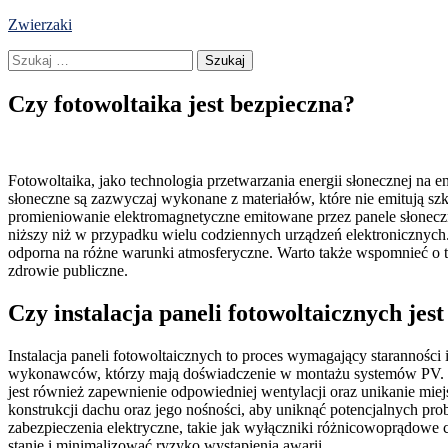
Skip
Zwierzaki
to
Szukaj:
content
Czy fotowoltaika jest bezpieczna?
Fotowoltaika, jako technologia przetwarzania energii słonecznej na 
słoneczne są zazwyczaj wykonane z materiałów, które nie emitują 
promieniowanie elektromagnetyczne emitowane przez panele słonecz
niższy niż w przypadku wielu codziennych urządzeń elektronicznych. 
odporna na różne warunki atmosferyczne. Warto także wspomnieć o ty
zdrowie publiczne.
Czy instalacja paneli fotowoltaicznych jes
Instalacja paneli fotowoltaicznych to proces wymagający starannoś
wykonawców, którzy mają doświadczenie w montażu systemów PV. Pr
jest również zapewnienie odpowiedniej wentylacji oraz unikanie mie
konstrukcji dachu oraz jego nośności, aby uniknąć potencjalnych 
zabezpieczenia elektryczne, takie jak wyłączniki różnicowoprądowe 
stanie i minimalizować ryzyko wystąpienia awarii.