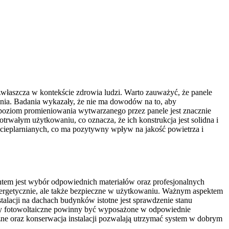
, zwłaszcza w kontekście zdrowia ludzi. Warto zauważyć, że panele
nia. Badania wykazały, że nie ma dowodów na to, aby
poziom promieniowania wytwarzanego przez panele jest znacznie
trwałym użytkowaniu, co oznacza, że ich konstrukcja jest solidna i
 cieplarnianych, co ma pozytywny wpływ na jakość powietrza i
ntem jest wybór odpowiednich materiałów oraz profesjonalnych
ergetycznie, ale także bezpieczne w użytkowaniu. Ważnym aspektem
alacji na dachach budynków istotne jest sprawdzenie stanu
emy fotowoltaiczne powinny być wyposażone w odpowiednie
zne oraz konserwacja instalacji pozwalają utrzymać system w dobrym