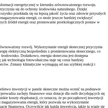
ransformacji energetycznej w kierunku zrównoważonego rozwoju.
 przyczynia się do ochrony środowiska naturalnego. Dzięki
zystko przekłada się na lepszą jakość życia oraz zdrowie przyszłych
z magazynowania energii, co może jeszcze bardziej zwiększyć
alnych źródeł energii oraz promowanie proekologicznych postaw w
równoważony rozwój. Wykorzystanie energii słonecznej przyczynia
energię elektryczną bezpośrednio z promieniowania słonecznego, co
środowisko. Dodatkowo, energia słoneczna jest dostępna
k technologia fotowoltaiczna staje się coraz bardziej
iorców. Zmiany klimatyczne wymagają od nas szybkiej reakcji i
czeństwo inwestycji w panele słoneczne można ocenić na podstawie
 wprowadza zachęty finansowe oraz dotacje dla osób decydujących się
iskie koszty eksploatacji, co oznacza, że po początkowej inwestycji
ii magazynowania energii, który pozwala na wykorzystanie
ację finansową. Oczywiście jak każda inwestycja, także ta wiąże się