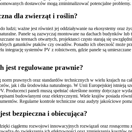
enomowanych dostawców mogą zminimalizować potencjalne problemy.
zna dla zwierząt i roślin?
 do ludzi; ważne jest również jej oddziaływanie na ekosystemy oraz życi
 naturalne. Panele są zazwyczaj montowane na dachach budynków lub 
szczane na terenach otwartych, projektanci często starają się uwzględni
ektórych gatunków ptaków czy owadów. Ponadto ich obecność może przy
 celu integrację systemów PV z rolnictwem, gdzie panele są umieszczan
ch jest regulowane prawnie?
g norm prawnych oraz standardów technicznych w wielu krajach na cały
ów, jak i dla środowiska naturalnego. W Unii Europejskiej istnieją 
V. Producenci paneli muszą spełniać określone normy dotyczące wydaj
pisami budowlanymi oraz elektrycznymi. Wiele krajów posiada również
umentów. Regularne kontrole techniczne oraz audyty jakościowe pom
jest bezpieczna i obiecująca?
h dzięki ciągłemu rozwojowi innowacyjnych rozwiązań oraz rosnącemu 
owadzą do zwiększenia ich efektywności oraz zmniejszenia kosztów pr