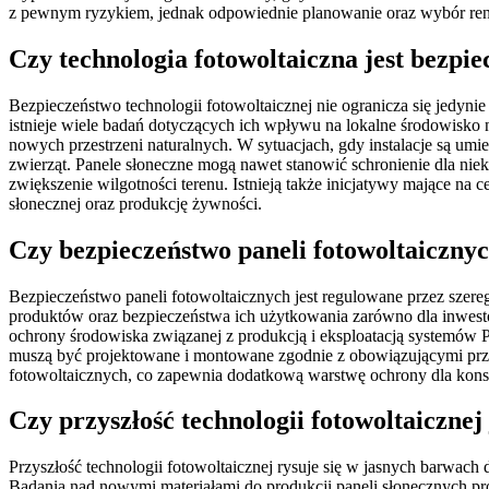
z pewnym ryzykiem, jednak odpowiednie planowanie oraz wybór r
Czy technologia fotowoltaiczna jest bezpiec
Bezpieczeństwo technologii fotowoltaicznej nie ogranicza się jedynie
istnieje wiele badań dotyczących ich wpływu na lokalne środowisko
nowych przestrzeni naturalnych. W sytuacjach, gdy instalacje są umie
zwierząt. Panele słoneczne mogą nawet stanowić schronienie dla ni
zwiększenie wilgotności terenu. Istnieją także inicjatywy mające na
słonecznej oraz produkcję żywności.
Czy bezpieczeństwo paneli fotowoltaiczny
Bezpieczeństwo paneli fotowoltaicznych jest regulowane przez szere
produktów oraz bezpieczeństwa ich użytkowania zarówno dla inwestor
ochrony środowiska związanej z produkcją i eksploatacją systemów P
muszą być projektowane i montowane zgodnie z obowiązującymi prze
fotowoltaicznych, co zapewnia dodatkową warstwę ochrony dla kons
Czy przyszłość technologii fotowoltaicznej 
Przyszłość technologii fotowoltaicznej rysuje się w jasnych barwac
Badania nad nowymi materiałami do produkcji paneli słonecznych pr