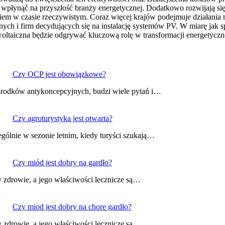
wpłynąć na przyszłość branży energetycznej. Dodatkowo rozwijają się
iem w czasie rzeczywistym. Coraz więcej krajów podejmuje działania m
ch i firm decydujących się na instalację systemów PV. W miarę jak sp
oltaiczna będzie odgrywać kluczową rolę w transformacji energetyczne
Czy OCP jest obowiązkowe?
rodków antykoncepcyjnych, budzi wiele pytań i…
Czy agroturystyka jest otwarta?
ególnie w sezonie letnim, kiedy turyści szukają…
Czy miód jest dobry na gardło?
 zdrowie, a jego właściwości lecznicze są…
Czy miod jest dobry na chore gardło?
 zdrowie, a jego właściwości lecznicze są…