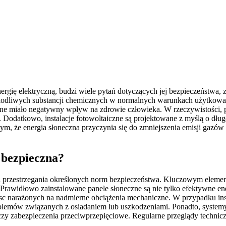
energię elektryczną, budzi wiele pytań dotyczących jej bezpieczeństwa
szkodliwych substancji chemicznych w normalnych warunkach użytkowa
ne miało negatywny wpływ na zdrowie człowieka. W rzeczywistości, 
Dodatkowo, instalacje fotowoltaiczne są projektowane z myślą o długo
m, że energia słoneczna przyczynia się do zmniejszenia emisji gazów
t bezpieczna?
ci i przestrzegania określonych norm bezpieczeństwa. Kluczowym eleme
awidłowo zainstalowane panele słoneczne są nie tylko efektywne en
jsc narażonych na nadmierne obciążenia mechaniczne. W przypadku inst
problemów związanych z osiadaniem lub uszkodzeniami. Ponadto, syst
czy zabezpieczenia przeciwprzepięciowe. Regularne przeglądy technic