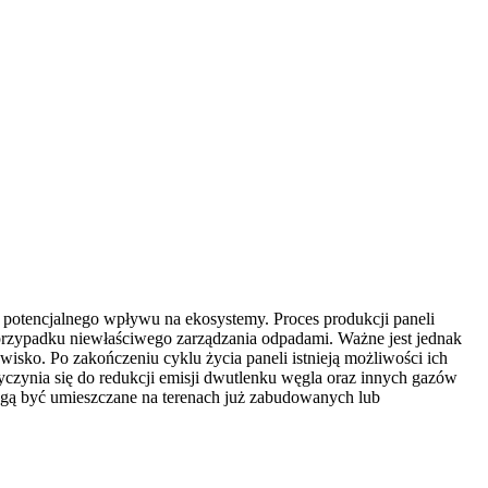
j potencjalnego wpływu na ekosystemy. Proces produkcji paneli
przypadku niewłaściwego zarządzania odpadami. Ważne jest jednak
isko. Po zakończeniu cyklu życia paneli istnieją możliwości ich
czynia się do redukcji emisji dwutlenku węgla oraz innych gazów
mogą być umieszczane na terenach już zabudowanych lub