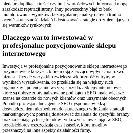
błędem; duplikacja treści czy brak wartościowych informacji mogą
zaszkodzić reputacji strony. Inny powszechny błąd to brak
monitorowania wyników; bez regularnej analizy danych trudno
ocenić skuteczność działań i dostosować strategię do zmieniających
się warunków rynkowych.
Dlaczego warto inwestować w
profesjonalne pozycjonowanie sklepu
internetowego
Inwestycja w profesjonalne pozycjonowanie sklepu internetowego
przynosi wiele korzyści, które mogą znacząco wpłynąć na rozwój
biznesu. Przede wszystkim zwiększa widoczność witryny w
wynikach wyszukiwania, co przekłada się na większy ruch
organiczny i potencjalnie wyższą sprzedaż. Sklepy internetowe,
które są dobrze zoptymalizowane pod kątem SEO, mają większe
szanse na dotarcie do nowych klientów oraz utrzymanie obecnych.
Ponadto profesjonalne agencje SEO dysponują wiedzą i
doświadczeniem niezbędnym do skutecznego wdrażania strategii
marketingowych; potrafią dostosować działania do specyfiki branży
oraz zmieniających się trendów rynkowych. Inwestując w SEO,
przedsiębiorcy oszczędzają czas i zasoby, które mogliby
przeznaczyć na inne aspekty działalności firmy.