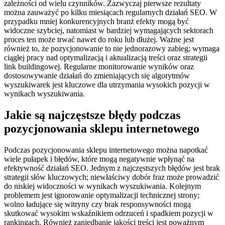
zależności od wielu czynników. Zazwyczaj pierwsze rezultaty
można zauważyć po kilku miesiącach regularnych działań SEO. W
przypadku mniej konkurencyjnych branż efekty mogą być
widoczne szybciej, natomiast w bardziej wymagających sektorach
proces ten może trwać nawet do roku lub dłużej. Ważne jest
również to, że pozycjonowanie to nie jednorazowy zabieg; wymaga
ciągłej pracy nad optymalizacją i aktualizacją treści oraz strategii
link buildingowej. Regularne monitorowanie wyników oraz
dostosowywanie działań do zmieniających się algorytmów
wyszukiwarek jest kluczowe dla utrzymania wysokich pozycji w
wynikach wyszukiwania.
Jakie są najczęstsze błędy podczas
pozycjonowania sklepu internetowego
Podczas pozycjonowania sklepu internetowego można napotkać
wiele pułapek i błędów, które mogą negatywnie wpłynąć na
efektywność działań SEO. Jednym z najczęstszych błędów jest brak
strategii słów kluczowych; niewłaściwy dobór fraz może prowadzić
do niskiej widoczności w wynikach wyszukiwania. Kolejnym
problemem jest ignorowanie optymalizacji technicznej strony;
wolno ładujące się witryny czy brak responsywności mogą
skutkować wysokim wskaźnikiem odrzuceń i spadkiem pozycji w
rankingach. Również zaniedbanie jakości treści jest poważnym