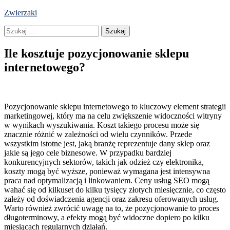
Skip
Zwierzaki
to
Szukaj:
content
Ile kosztuje pozycjonowanie sklepu
internetowego?
Pozycjonowanie sklepu internetowego to kluczowy element strategii
marketingowej, który ma na celu zwiększenie widoczności witryny
w wynikach wyszukiwania. Koszt takiego procesu może się
znacznie różnić w zależności od wielu czynników. Przede
wszystkim istotne jest, jaką branżę reprezentuje dany sklep oraz
jakie są jego cele biznesowe. W przypadku bardziej
konkurencyjnych sektorów, takich jak odzież czy elektronika,
koszty mogą być wyższe, ponieważ wymagana jest intensywna
praca nad optymalizacją i linkowaniem. Ceny usług SEO mogą
wahać się od kilkuset do kilku tysięcy złotych miesięcznie, co często
zależy od doświadczenia agencji oraz zakresu oferowanych usług.
Warto również zwrócić uwagę na to, że pozycjonowanie to proces
długoterminowy, a efekty mogą być widoczne dopiero po kilku
miesiącach regularnych działań.