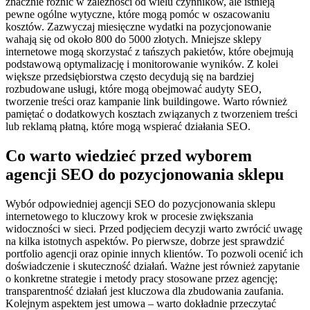
znacznie różnić w zależności od wielu czynników, ale istnieją
pewne ogólne wytyczne, które mogą pomóc w oszacowaniu
kosztów. Zazwyczaj miesięczne wydatki na pozycjonowanie
wahają się od około 800 do 5000 złotych. Mniejsze sklepy
internetowe mogą skorzystać z tańszych pakietów, które obejmują
podstawową optymalizację i monitorowanie wyników. Z kolei
większe przedsiębiorstwa często decydują się na bardziej
rozbudowane usługi, które mogą obejmować audyty SEO,
tworzenie treści oraz kampanie link buildingowe. Warto również
pamiętać o dodatkowych kosztach związanych z tworzeniem treści
lub reklamą płatną, które mogą wspierać działania SEO.
Co warto wiedzieć przed wyborem
agencji SEO do pozycjonowania sklepu
Wybór odpowiedniej agencji SEO do pozycjonowania sklepu
internetowego to kluczowy krok w procesie zwiększania
widoczności w sieci. Przed podjęciem decyzji warto zwrócić uwagę
na kilka istotnych aspektów. Po pierwsze, dobrze jest sprawdzić
portfolio agencji oraz opinie innych klientów. To pozwoli ocenić ich
doświadczenie i skuteczność działań. Ważne jest również zapytanie
o konkretne strategie i metody pracy stosowane przez agencję;
transparentność działań jest kluczowa dla zbudowania zaufania.
Kolejnym aspektem jest umowa – warto dokładnie przeczytać