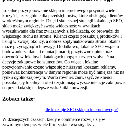
Lokalne pozycjonowanie sklepu internetowego przynosi wiele
korzyści, szczególnie dla przedsiębiorstw, które obsługują klientów
w określonym regionie. Dzięki skutecznej strategii lokalnego SEO,
sklep może zwiększyć swoją widoczność w wynikach
wyszukiwania dla fraz związanych z lokalizacją, co prowadzi do
większego ruchu na stronie. Klienci często poszukują produktów i
usług w swojej okolicy, a dobrze zoptymalizowana strona lokalna
może przyciągnąć ich uwagę. Dodatkowo, lokalne SEO wspiera
budowanie zaufania i reputacji marki; pozytywne opinie oraz
obecność w lokalnych katalogach mogą znacząco wpłynąć na
decyzje zakupowe konsumentów. Co więcej, lokalne
pozycjonowanie często wiąże się z niższymi kosztami reklamy,
ponieważ konkurencja w danym regionie może być mniejsza niż na
rynku ogólnokrajowym. Warto również zauważyć, że klienci
poszukujący lokalnych ofert często mają wyższe intencje zakupowe,
co przekłada się na lepsze wskaźniki konwersji.
Zobacz także:
Nawigacja
Ile kosztuje SEO sklepu internetowego?
wpisu
W dzisiejszych czasach, kiedy e-commerce rozwija się w
zawrotnym tempie, wiele firm zastanawia się, ile…