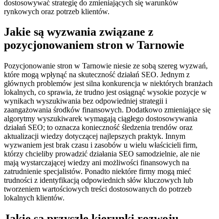
dostosowywać strategię do zmieniających się warunków
rynkowych oraz potrzeb klientów.
Jakie są wyzwania związane z
pozycjonowaniem stron w Tarnowie
Pozycjonowanie stron w Tarnowie niesie ze sobą szereg wyzwań,
które mogą wpłynąć na skuteczność działań SEO. Jednym z
głównych problemów jest silna konkurencja w niektórych branżach
lokalnych, co sprawia, że trudno jest osiągnąć wysokie pozycje w
wynikach wyszukiwania bez odpowiedniej strategii i
zaangażowania środków finansowych. Dodatkowo zmieniające się
algorytmy wyszukiwarek wymagają ciągłego dostosowywania
działań SEO; to oznacza konieczność śledzenia trendów oraz
aktualizacji wiedzy dotyczącej najlepszych praktyk. Innym
wyzwaniem jest brak czasu i zasobów u wielu właścicieli firm,
którzy chcieliby prowadzić działania SEO samodzielnie, ale nie
mają wystarczającej wiedzy ani możliwości finansowych na
zatrudnienie specjalistów. Ponadto niektóre firmy mogą mieć
trudności z identyfikacją odpowiednich słów kluczowych lub
tworzeniem wartościowych treści dostosowanych do potrzeb
lokalnych klientów.
Jakie są przyszłe kierunki rozwoju