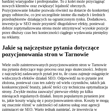
bardziej wiarygodne i profesjonalne. To z kolei może przyciągnąć
nowych klientów oraz zwiększyć lojalność obecnych.
Pozycjonowanie lokalne pozwala również na dotarcie do konkretnej
grupy odbiorców, co jest szczególnie istotne dla małych i średnich
przedsiębiorstw działających na ograniczonym rynku. Dodatkowo,
inwestycja w SEO może przynieść długofalowe efekty, ponieważ
dobrze zoptymalizowana strona może utrzymywać wysokie pozycje
przez dłuższy czas bez konieczności ciągłego wydawania pieniędzy
na reklamy.
Jakie są najczęstsze pytania dotyczące
pozycjonowania stron w Tarnowie
Wiele osób zainteresowanych pozycjonowaniem stron w Tarnowie
ma pytania dotyczące tego procesu oraz jego skuteczności. Jednym
z najczęściej zadawanych pytań jest to, ile czasu zajmuje osiągnięcie
widocznych efektów działań SEO. Odpowiedź na to pytanie jest
złożona, ponieważ czas ten zależy od wielu czynników, takich jak
konkurencyjność branży, jakość treści czy techniczna optymalizacja
strony. Zwykle można zauważyć pierwsze efekty po kilku
miesiącach regularnych działań. Innym popularnym pytaniem jest
to, jakie koszty wiążą się z pozycjonowaniem stron. Koszty te mogą
się znacznie różnić w zależności od zakresu usług oraz agencji
zajmującej się SEO. Warto jednak pamiętać, że inwestycja w