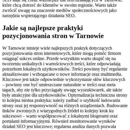
które chcą dotrzeć do klientów w swoim regionie. Warto także
zwrócić uwagę na znaczenie mediów społecznościowych jako
narzędzia wspierającego działania SEO.
Jakie są najlepsze praktyki
pozycjonowania stron w Tarnowie
W Tarnowie istnieje wiele najlepszych praktyk dotyczących
pozycjonowania stron internetowych, które mogą pomóc firmom
osiągnąć sukces online. Przede wszystkim warto skupić się na
tworzeniu unikalnych i wartościowych treści, które odpowiadają
potrzebom lokalnych użytkowników. Treści powinny być regularnie
aktualizowane i wzbogacane o nowe informacje oraz multimedia.
Kluczowe jest także odpowiednie wykorzystanie słów kluczowych
– powinny one być umieszczane naturalnie w treści oraz meta
tagach, aby nie tylko przyciągały uwagę wyszukiwarek, ale także
były atrakcyjne dla użytkowników. Optymalizacja techniczna strony
to kolejna istotna praktyka; należy zadbać o szybkość ładowania
strony oraz jej responsywność na różnych urządzeniach. Budowanie
linków zwrotnych z wiarygodnych źródeł to kolejny krok ku
sukcesowi – warto współpracować z lokalnymi blogerami oraz
portalami informacyjnymi. Również monitorowanie wyników
działań SEO jest kluczowe; regularna analiza danych pozwala