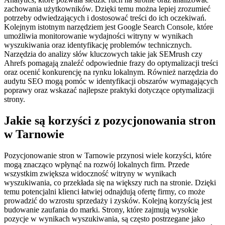
zachowania użytkowników. Dzięki temu można lepiej zrozumieć
potrzeby odwiedzających i dostosować treści do ich oczekiwań.
Kolejnym istotnym narzędziem jest Google Search Console, które
umożliwia monitorowanie wydajności witryny w wynikach
wyszukiwania oraz identyfikację problemów technicznych.
Narzędzia do analizy słów kluczowych takie jak SEMrush czy
Ahrefs pomagają znaleźć odpowiednie frazy do optymalizacji treści
oraz ocenić konkurencję na rynku lokalnym. Również narzędzia do
audytu SEO mogą pomóc w identyfikacji obszarów wymagających
poprawy oraz wskazać najlepsze praktyki dotyczące optymalizacji
strony.
Jakie są korzyści z pozycjonowania stron
w Tarnowie
Pozycjonowanie stron w Tarnowie przynosi wiele korzyści, które
mogą znacząco wpłynąć na rozwój lokalnych firm. Przede
wszystkim zwiększa widoczność witryny w wynikach
wyszukiwania, co przekłada się na większy ruch na stronie. Dzięki
temu potencjalni klienci łatwiej odnajdują ofertę firmy, co może
prowadzić do wzrostu sprzedaży i zysków. Kolejną korzyścią jest
budowanie zaufania do marki. Strony, które zajmują wysokie
pozycje w wynikach wyszukiwania, są często postrzegane jako