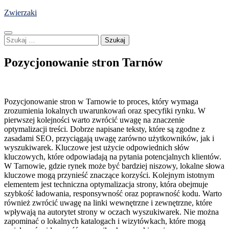
Skip
Zwierzaki
to
content
Szukaj:
Pozycjonowanie stron Tarnów
Pozycjonowanie stron w Tarnowie to proces, który wymaga
zrozumienia lokalnych uwarunkowań oraz specyfiki rynku. W
pierwszej kolejności warto zwrócić uwagę na znaczenie
optymalizacji treści. Dobrze napisane teksty, które są zgodne z
zasadami SEO, przyciągają uwagę zarówno użytkowników, jak i
wyszukiwarek. Kluczowe jest użycie odpowiednich słów
kluczowych, które odpowiadają na pytania potencjalnych klientów.
W Tarnowie, gdzie rynek może być bardziej niszowy, lokalne słowa
kluczowe mogą przynieść znaczące korzyści. Kolejnym istotnym
elementem jest techniczna optymalizacja strony, która obejmuje
szybkość ładowania, responsywność oraz poprawność kodu. Warto
również zwrócić uwagę na linki wewnętrzne i zewnętrzne, które
wpływają na autorytet strony w oczach wyszukiwarek. Nie można
zapominać o lokalnych katalogach i wizytówkach, które mogą