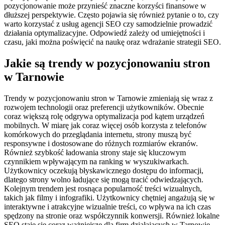
pozycjonowanie może przynieść znaczne korzyści finansowe w
dłuższej perspektywie. Często pojawia się również pytanie o to, czy
warto korzystać z usług agencji SEO czy samodzielnie prowadzić
działania optymalizacyjne. Odpowiedź zależy od umiejętności i
czasu, jaki można poświęcić na naukę oraz wdrażanie strategii SEO.
Jakie są trendy w pozycjonowaniu stron
w Tarnowie
Trendy w pozycjonowaniu stron w Tarnowie zmieniają się wraz z
rozwojem technologii oraz preferencji użytkowników. Obecnie
coraz większą rolę odgrywa optymalizacja pod kątem urządzeń
mobilnych. W miarę jak coraz więcej osób korzysta z telefonów
komórkowych do przeglądania internetu, strony muszą być
responsywne i dostosowane do różnych rozmiarów ekranów.
Również szybkość ładowania strony staje się kluczowym
czynnikiem wpływającym na ranking w wyszukiwarkach.
Użytkownicy oczekują błyskawicznego dostępu do informacji,
dlatego strony wolno ładujące się mogą tracić odwiedzających.
Kolejnym trendem jest rosnąca popularność treści wizualnych,
takich jak filmy i infografiki. Użytkownicy chętniej angażują się w
interaktywne i atrakcyjne wizualnie treści, co wpływa na ich czas
spędzony na stronie oraz współczynnik konwersji. Również lokalne
SEO staje się coraz ważniejsze dla firm działających w Tarnowie,