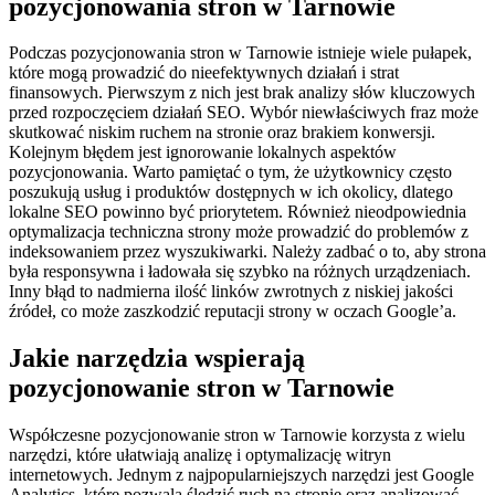
pozycjonowania stron w Tarnowie
Podczas pozycjonowania stron w Tarnowie istnieje wiele pułapek,
które mogą prowadzić do nieefektywnych działań i strat
finansowych. Pierwszym z nich jest brak analizy słów kluczowych
przed rozpoczęciem działań SEO. Wybór niewłaściwych fraz może
skutkować niskim ruchem na stronie oraz brakiem konwersji.
Kolejnym błędem jest ignorowanie lokalnych aspektów
pozycjonowania. Warto pamiętać o tym, że użytkownicy często
poszukują usług i produktów dostępnych w ich okolicy, dlatego
lokalne SEO powinno być priorytetem. Również nieodpowiednia
optymalizacja techniczna strony może prowadzić do problemów z
indeksowaniem przez wyszukiwarki. Należy zadbać o to, aby strona
była responsywna i ładowała się szybko na różnych urządzeniach.
Inny błąd to nadmierna ilość linków zwrotnych z niskiej jakości
źródeł, co może zaszkodzić reputacji strony w oczach Google’a.
Jakie narzędzia wspierają
pozycjonowanie stron w Tarnowie
Współczesne pozycjonowanie stron w Tarnowie korzysta z wielu
narzędzi, które ułatwiają analizę i optymalizację witryn
internetowych. Jednym z najpopularniejszych narzędzi jest Google
Analytics, które pozwala śledzić ruch na stronie oraz analizować