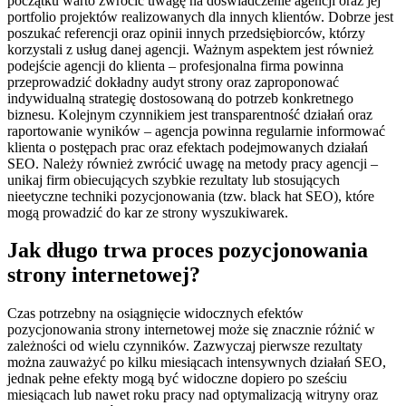
początku warto zwrócić uwagę na doświadczenie agencji oraz jej
portfolio projektów realizowanych dla innych klientów. Dobrze jest
poszukać referencji oraz opinii innych przedsiębiorców, którzy
korzystali z usług danej agencji. Ważnym aspektem jest również
podejście agencji do klienta – profesjonalna firma powinna
przeprowadzić dokładny audyt strony oraz zaproponować
indywidualną strategię dostosowaną do potrzeb konkretnego
biznesu. Kolejnym czynnikiem jest transparentność działań oraz
raportowanie wyników – agencja powinna regularnie informować
klienta o postępach prac oraz efektach podejmowanych działań
SEO. Należy również zwrócić uwagę na metody pracy agencji –
unikaj firm obiecujących szybkie rezultaty lub stosujących
nieetyczne techniki pozycjonowania (tzw. black hat SEO), które
mogą prowadzić do kar ze strony wyszukiwarek.
Jak długo trwa proces pozycjonowania
strony internetowej?
Czas potrzebny na osiągnięcie widocznych efektów
pozycjonowania strony internetowej może się znacznie różnić w
zależności od wielu czynników. Zazwyczaj pierwsze rezultaty
można zauważyć po kilku miesiącach intensywnych działań SEO,
jednak pełne efekty mogą być widoczne dopiero po sześciu
miesiącach lub nawet roku pracy nad optymalizacją witryny oraz