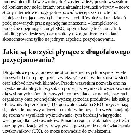
budowaniem linków zwrotnych. Czas ten zależy przede wszystkim
od konkurencyjności branży oraz aktualnej sytuacji witryny – nowe
strony internetowe mogą potrzebować więcej czasu niż te już
istniejące i mające pewną historię w sieci. Również zakres działań
podejmowanych przez agencję ma znaczenie – kompleksowe
podejście obejmujące audyt SEO, optymalizację treści oraz link
building przyniesie szybsze rezultaty niż ograniczone działania
skoncentrowane tylko na jednym aspekcie pozycjonowania.
Jakie są korzyści płynące z długofalowego
pozycjonowania?
Długofalowe pozycjonowanie stron internetowych przynosi wiele
korzyści dla firm pragnących zwiększyć swoją widoczność w sieci
oraz zdobyć nowych klientów. Przede wszystkim pozwala ono na
uzyskanie stabilnych i wysokich pozycji w wynikach wyszukiwania
dla wybranych słów kluczowych, co przekłada się na większy ruch
organiczny oraz potencjalnie wyższą sprzedaż produktów lub usług
oferowanych przez firmę. Długotrwałe działania SEO przyczyniają
się także do budowy autorytetu marki w branży – im wyżej znajduje
się strona w wynikach wyszukiwania, tym bardziej wiarygodna
wydaje się dla użytkowników. Ponadto regularne aktualizacje treści
oraz optymalizacja witryny wpływają pozytywnie na doświadczenia
użytkowników (UX), co może prowadzić do zwiększenia