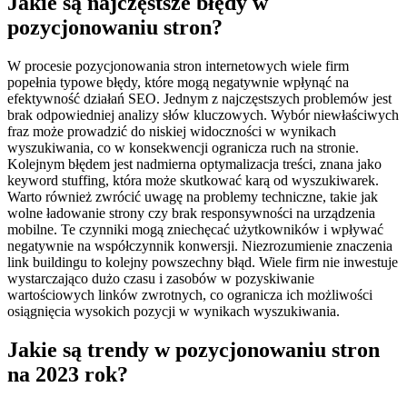
Jakie są najczęstsze błędy w
pozycjonowaniu stron?
W procesie pozycjonowania stron internetowych wiele firm
popełnia typowe błędy, które mogą negatywnie wpłynąć na
efektywność działań SEO. Jednym z najczęstszych problemów jest
brak odpowiedniej analizy słów kluczowych. Wybór niewłaściwych
fraz może prowadzić do niskiej widoczności w wynikach
wyszukiwania, co w konsekwencji ogranicza ruch na stronie.
Kolejnym błędem jest nadmierna optymalizacja treści, znana jako
keyword stuffing, która może skutkować karą od wyszukiwarek.
Warto również zwrócić uwagę na problemy techniczne, takie jak
wolne ładowanie strony czy brak responsywności na urządzenia
mobilne. Te czynniki mogą zniechęcać użytkowników i wpływać
negatywnie na współczynnik konwersji. Niezrozumienie znaczenia
link buildingu to kolejny powszechny błąd. Wiele firm nie inwestuje
wystarczająco dużo czasu i zasobów w pozyskiwanie
wartościowych linków zwrotnych, co ogranicza ich możliwości
osiągnięcia wysokich pozycji w wynikach wyszukiwania.
Jakie są trendy w pozycjonowaniu stron
na 2023 rok?