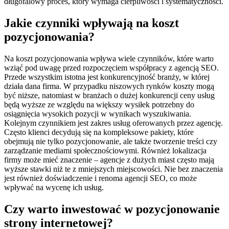
długofalowy proces, który wymaga cierpliwości i systematyczności.
Jakie czynniki wpływają na koszt
pozycjonowania?
Na koszt pozycjonowania wpływa wiele czynników, które warto
wziąć pod uwagę przed rozpoczęciem współpracy z agencją SEO.
Przede wszystkim istotna jest konkurencyjność branży, w której
działa dana firma. W przypadku niszowych rynków koszty mogą
być niższe, natomiast w branżach o dużej konkurencji ceny usług
będą wyższe ze względu na większy wysiłek potrzebny do
osiągnięcia wysokich pozycji w wynikach wyszukiwania.
Kolejnym czynnikiem jest zakres usług oferowanych przez agencję.
Często klienci decydują się na kompleksowe pakiety, które
obejmują nie tylko pozycjonowanie, ale także tworzenie treści czy
zarządzanie mediami społecznościowymi. Również lokalizacja
firmy może mieć znaczenie – agencje z dużych miast często mają
wyższe stawki niż te z mniejszych miejscowości. Nie bez znaczenia
jest również doświadczenie i renoma agencji SEO, co może
wpływać na wycenę ich usług.
Czy warto inwestować w pozycjonowanie
strony internetowej?