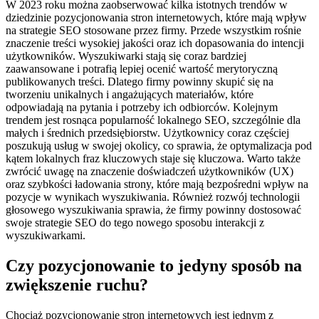
W 2023 roku można zaobserwować kilka istotnych trendów w
dziedzinie pozycjonowania stron internetowych, które mają wpływ
na strategie SEO stosowane przez firmy. Przede wszystkim rośnie
znaczenie treści wysokiej jakości oraz ich dopasowania do intencji
użytkowników. Wyszukiwarki stają się coraz bardziej
zaawansowane i potrafią lepiej ocenić wartość merytoryczną
publikowanych treści. Dlatego firmy powinny skupić się na
tworzeniu unikalnych i angażujących materiałów, które
odpowiadają na pytania i potrzeby ich odbiorców. Kolejnym
trendem jest rosnąca popularność lokalnego SEO, szczególnie dla
małych i średnich przedsiębiorstw. Użytkownicy coraz częściej
poszukują usług w swojej okolicy, co sprawia, że optymalizacja pod
kątem lokalnych fraz kluczowych staje się kluczowa. Warto także
zwrócić uwagę na znaczenie doświadczeń użytkowników (UX)
oraz szybkości ładowania strony, które mają bezpośredni wpływ na
pozycje w wynikach wyszukiwania. Również rozwój technologii
głosowego wyszukiwania sprawia, że firmy powinny dostosować
swoje strategie SEO do tego nowego sposobu interakcji z
wyszukiwarkami.
Czy pozycjonowanie to jedyny sposób na
zwiększenie ruchu?
Chociaż pozycjonowanie stron internetowych jest jednym z