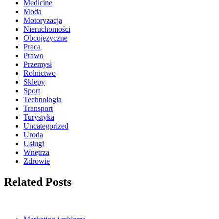
Medicine
Moda
Motoryzacja
Nieruchomości
Obcojęzyczne
Praca
Prawo
Przemysł
Rolnictwo
Sklepy
Sport
Technologia
Transport
Turystyka
Uncategorized
Uroda
Usługi
Wnętrza
Zdrowie
Related Posts