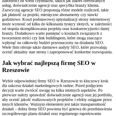
zależności od wielu czynników, takich jak zakres oferowanych
usług, doświadczenie agencji oraz specyfika branży klienta.
Zazwyczaj agencje SEO proponują różne modele rozliczeń, takie
jak płatność za projekt, miesięczne abonamenty czy stawki
godzinowe. Koszt podstawowej optymalizacji strony internetowej
może wynosić od kilku do kilkunastu tysięcy złotych, w zależności
od stopnia skomplikowania projektu oraz konkurencyjności danej
branży. Dodatkowo warto pamiętać o kosztach związanych z
tworzeniem treści czy link buildingiem, które mogą znacząco
wpłynąć na całkowity budżet przeznaczony na działania SEO.
Wiele firm oferuje także darmowe audyty SEO, które pozwalają
ocenić aktualny stan strony i zaproponować konkretne rozwiązania.
Jak wybrać najlepszą firmę SEO w
Rzeszowie
Wybór odpowiedniej firmy SEO w Rzeszowie to kluczowy krok
dla sukcesu działań marketingowych online. Przed podjęciem
decyzji warto zwrócić uwagę na kilka istotnych aspektów. Po
pierwsze należy sprawdzić doświadczenie agencji oraz jej portfolio,
aby ocenić jakość realizowanych projektów i efekty osiągane przez
innych klientów. Ważnym elementem jest także transparentność
działań – dobra firma SEO powinna być gotowa do przedstawienia
szczegółowego planu działań oraz regularnego raportowania