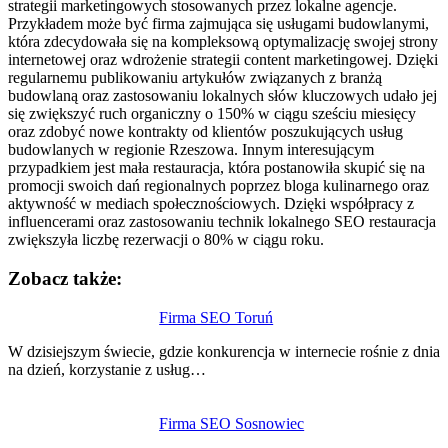
strategii marketingowych stosowanych przez lokalne agencje.
Przykładem może być firma zajmująca się usługami budowlanymi,
która zdecydowała się na kompleksową optymalizację swojej strony
internetowej oraz wdrożenie strategii content marketingowej. Dzięki
regularnemu publikowaniu artykułów związanych z branżą
budowlaną oraz zastosowaniu lokalnych słów kluczowych udało jej
się zwiększyć ruch organiczny o 150% w ciągu sześciu miesięcy
oraz zdobyć nowe kontrakty od klientów poszukujących usług
budowlanych w regionie Rzeszowa. Innym interesującym
przypadkiem jest mała restauracja, która postanowiła skupić się na
promocji swoich dań regionalnych poprzez bloga kulinarnego oraz
aktywność w mediach społecznościowych. Dzięki współpracy z
influencerami oraz zastosowaniu technik lokalnego SEO restauracja
zwiększyła liczbę rezerwacji o 80% w ciągu roku.
Zobacz także:
Nawigacja
Firma SEO Toruń
wpisu
W dzisiejszym świecie, gdzie konkurencja w internecie rośnie z dnia
na dzień, korzystanie z usług…
Firma SEO Sosnowiec