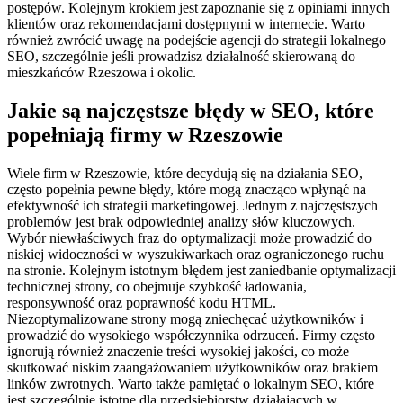
postępów. Kolejnym krokiem jest zapoznanie się z opiniami innych
klientów oraz rekomendacjami dostępnymi w internecie. Warto
również zwrócić uwagę na podejście agencji do strategii lokalnego
SEO, szczególnie jeśli prowadzisz działalność skierowaną do
mieszkańców Rzeszowa i okolic.
Jakie są najczęstsze błędy w SEO, które
popełniają firmy w Rzeszowie
Wiele firm w Rzeszowie, które decydują się na działania SEO,
często popełnia pewne błędy, które mogą znacząco wpłynąć na
efektywność ich strategii marketingowej. Jednym z najczęstszych
problemów jest brak odpowiedniej analizy słów kluczowych.
Wybór niewłaściwych fraz do optymalizacji może prowadzić do
niskiej widoczności w wyszukiwarkach oraz ograniczonego ruchu
na stronie. Kolejnym istotnym błędem jest zaniedbanie optymalizacji
technicznej strony, co obejmuje szybkość ładowania,
responsywność oraz poprawność kodu HTML.
Niezoptymalizowane strony mogą zniechęcać użytkowników i
prowadzić do wysokiego współczynnika odrzuceń. Firmy często
ignorują również znaczenie treści wysokiej jakości, co może
skutkować niskim zaangażowaniem użytkowników oraz brakiem
linków zwrotnych. Warto także pamiętać o lokalnym SEO, które
jest szczególnie istotne dla przedsiębiorstw działających w