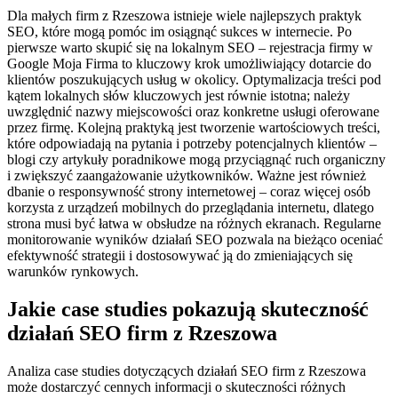
Dla małych firm z Rzeszowa istnieje wiele najlepszych praktyk
SEO, które mogą pomóc im osiągnąć sukces w internecie. Po
pierwsze warto skupić się na lokalnym SEO – rejestracja firmy w
Google Moja Firma to kluczowy krok umożliwiający dotarcie do
klientów poszukujących usług w okolicy. Optymalizacja treści pod
kątem lokalnych słów kluczowych jest równie istotna; należy
uwzględnić nazwy miejscowości oraz konkretne usługi oferowane
przez firmę. Kolejną praktyką jest tworzenie wartościowych treści,
które odpowiadają na pytania i potrzeby potencjalnych klientów –
blogi czy artykuły poradnikowe mogą przyciągnąć ruch organiczny
i zwiększyć zaangażowanie użytkowników. Ważne jest również
dbanie o responsywność strony internetowej – coraz więcej osób
korzysta z urządzeń mobilnych do przeglądania internetu, dlatego
strona musi być łatwa w obsłudze na różnych ekranach. Regularne
monitorowanie wyników działań SEO pozwala na bieżąco oceniać
efektywność strategii i dostosowywać ją do zmieniających się
warunków rynkowych.
Jakie case studies pokazują skuteczność
działań SEO firm z Rzeszowa
Analiza case studies dotyczących działań SEO firm z Rzeszowa
może dostarczyć cennych informacji o skuteczności różnych