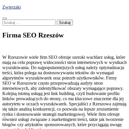
Skip
Zwierzaki
to
content
Szukaj:
Firma SEO Rzeszów
W Rzeszowie wiele firm SEO oferuje szeroki wachlarz usług, które
mają na celu poprawę widoczności stron internetowych w wynikach
wyszukiwania. Do najpopularniejszych usług należy optymalizacja
treści, która polega na dostosowywaniu tekstów do wymagań
algorytmów wyszukiwarek oraz potrzeb użytkowników. Firmy
SEO w Rzeszowie często przeprowadzają audyty stron
internetowych, aby zidentyfikować obszary wymagające poprawy.
Kolejną istotną usługą jest link building, czyli budowanie profilu
linków prowadzących do strony, co ma kluczowe znaczenie dla jej
autorytetu w oczach wyszukiwarek. Specjaliści z Rzeszowa zajmują
się także analizą konkurencji, co pozwala na lepsze zrozumienie
rynku i dostosowanie strategii marketingowej. Wiele firm oferuje
również usługi związane z marketingiem treści, takie jak tworzenie
blogów czy artykułów sponsorowanych, które przyciągają uwagę