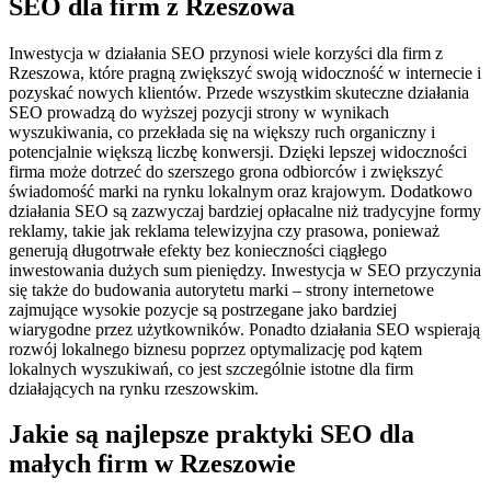
SEO dla firm z Rzeszowa
Inwestycja w działania SEO przynosi wiele korzyści dla firm z
Rzeszowa, które pragną zwiększyć swoją widoczność w internecie i
pozyskać nowych klientów. Przede wszystkim skuteczne działania
SEO prowadzą do wyższej pozycji strony w wynikach
wyszukiwania, co przekłada się na większy ruch organiczny i
potencjalnie większą liczbę konwersji. Dzięki lepszej widoczności
firma może dotrzeć do szerszego grona odbiorców i zwiększyć
świadomość marki na rynku lokalnym oraz krajowym. Dodatkowo
działania SEO są zazwyczaj bardziej opłacalne niż tradycyjne formy
reklamy, takie jak reklama telewizyjna czy prasowa, ponieważ
generują długotrwałe efekty bez konieczności ciągłego
inwestowania dużych sum pieniędzy. Inwestycja w SEO przyczynia
się także do budowania autorytetu marki – strony internetowe
zajmujące wysokie pozycje są postrzegane jako bardziej
wiarygodne przez użytkowników. Ponadto działania SEO wspierają
rozwój lokalnego biznesu poprzez optymalizację pod kątem
lokalnych wyszukiwań, co jest szczególnie istotne dla firm
działających na rynku rzeszowskim.
Jakie są najlepsze praktyki SEO dla
małych firm w Rzeszowie