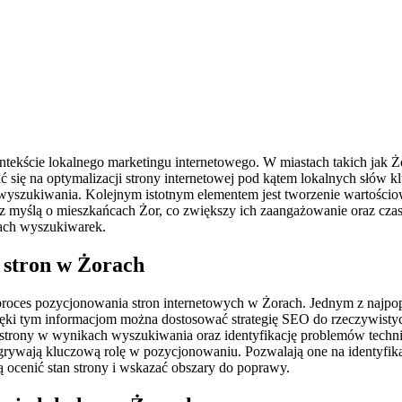
ntekście lokalnego marketingu internetowego. W miastach takich jak Ż
ć się na optymalizacji strony internetowej pod kątem lokalnych słów
zukiwania. Kolejnym istotnym elementem jest tworzenie wartościowyc
 z myślą o mieszkańcach Żor, co zwiększy ich zaangażowanie oraz czas
ach wyszukiwarek.
 stron w Żorach
 proces pozycjonowania stron internetowych w Żorach. Jednym z najpop
ięki tym informacjom można dostosować strategię SEO do rzeczywisty
strony w wynikach wyszukiwania oraz identyfikację problemów techni
grywają kluczową rolę w pozycjonowaniu. Pozwalają one na identyfika
ocenić stan strony i wskazać obszary do poprawy.