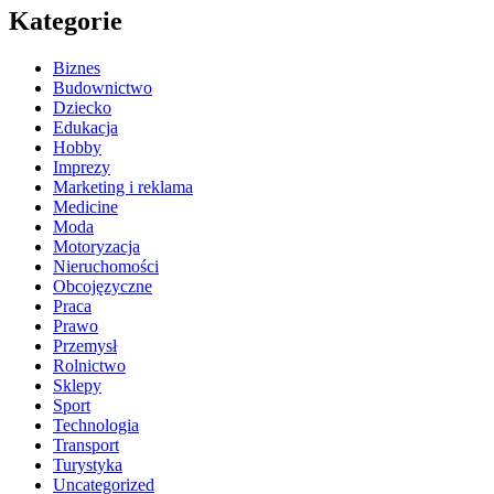
Kategorie
Biznes
Budownictwo
Dziecko
Edukacja
Hobby
Imprezy
Marketing i reklama
Medicine
Moda
Motoryzacja
Nieruchomości
Obcojęzyczne
Praca
Prawo
Przemysł
Rolnictwo
Sklepy
Sport
Technologia
Transport
Turystyka
Uncategorized