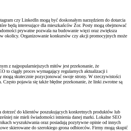
nstagram czy LinkedIn mogą być doskonałym narzędziem do dotarcia
, które będą interesujące dla mieszkańców Żor. Posty mogą obejmować
iadomości prywatne pozwala na budowanie więzi oraz zwiększa
g w okolicy. Organizowanie konkursów czy akcji promocyjnych może
ym z najpopularniejszych mitów jest przekonanie, że
O to ciągły proces wymagający regularnych aktualizacji i
y mogą skutecznie pozycjonować swoje strony. W rzeczywistości
zęsto pojawia się także błędne przekonanie, że linki zwrotne są
la dotrzeć do klientów poszukujących konkretnych produktów lub
śniej nie mieli świadomości istnienia danej marki. Lokalne SEO
wynikach wyszukiwania oraz posiadają pozytywne opinie od innych
gowe skierowane do szerokiego grona odbiorców. Firmy mogą skupić