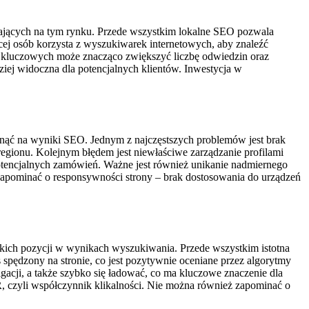
ałających na tym rynku. Przede wszystkim lokalne SEO pozwala
cej osób korzysta z wyszukiwarek internetowych, aby znaleźć
az kluczowych może znacząco zwiększyć liczbę odwiedzin oraz
iej widoczna dla potencjalnych klientów. Inwestycja w
nąć na wyniki SEO. Jednym z najczęstszych problemów jest brak
regionu. Kolejnym błędem jest niewłaściwe zarządzanie profilami
otencjalnych zamówień. Ważne jest również unikanie nadmiernego
zapominać o responsywności strony – brak dostosowania do urządzeń
okich pozycji w wynikach wyszukiwania. Przede wszystkim istotna
s spędzony na stronie, co jest pozytywnie oceniane przez algorytmy
gacji, a także szybko się ładować, co ma kluczowe znaczenie dla
, czyli współczynnik klikalności. Nie można również zapominać o