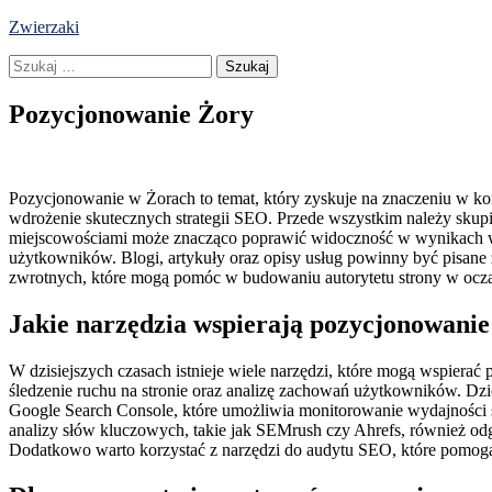
Skip
Zwierzaki
to
Szukaj:
content
Pozycjonowanie Żory
Pozycjonowanie w Żorach to temat, który zyskuje na znaczeniu w ko
wdrożenie skutecznych strategii SEO. Przede wszystkim należy skupi
miejscowościami może znacząco poprawić widoczność w wynikach wys
użytkowników. Blogi, artykuły oraz opisy usług powinny być pisane
zwrotnych, które mogą pomóc w budowaniu autorytetu strony w ocz
Jakie narzędzia wspierają pozycjonowanie
W dzisiejszych czasach istnieje wiele narzędzi, które mogą wspierać
śledzenie ruchu na stronie oraz analizę zachowań użytkowników. Dz
Google Search Console, które umożliwia monitorowanie wydajności 
analizy słów kluczowych, takie jak SEMrush czy Ahrefs, również od
Dodatkowo warto korzystać z narzędzi do audytu SEO, które pomogą 