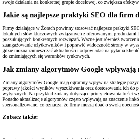
swoje działania na konkretnej grupie docelowej, co zwiększa efekty
Jakie są najlepsze praktyki SEO dla firm 
Firmy działające w Żorach powinny stosować najlepsze praktyki SEO
lokalnych słów kluczowych związanych z oferowanymi produktami lu
poszukujących konkretnych rozwiązań. Ważne jest również tworzeni
zaangażowanie użytkowników i poprawić widoczność strony w wyszuk
gdzie można zamieszczać aktualności i odpowiadać na pytania klien
do zmieniających się warunków rynkowych.
Jak zmiany algorytmów Google wpływają 
Zmiany algorytmów Google mają ogromny wpływ na strategie pozycjon
poprawy jakości wyników wyszukiwania oraz dostosowania ich do po
wytycznych. Na przykład zmiany dotyczące priorytetowania treści wy
Ponadto aktualizacje algorytmów często wpływają na znaczenie linków 
spersonalizowane, co oznacza, że firmy muszą dbać o swoją obecność
Zobacz także:
Nawigacja
wpisu