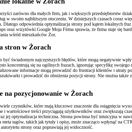
nie lokalne w Żorach
zyści zarówno dla małych firm, jak i większych przedsiębiorstw dzi
ług w swoim najbliższym otoczeniu. W dzisiejszych czasach coraz wię
nia. Dlatego odpowiednia optymalizacja strony pod kątem lokalnych fr
oraz wizytówki Google Moja Firma sprawia, że firma staje się bardz
ufania wśród mieszkańców Żor.
a stron w Żorach
to być świadomym najczęstszych błędów, które mogą negatywnie wpły
sto koncentrują się na ogólnych frazach, ignorując specyfikę swojego 
zowane informacje mogą prowadzić do frustracji klientów i utraty p
ukiwarki i prowadzić do obniżenia pozycji strony. Nie można także 
ce na pozycjonowanie w Żorach
 wiele czynników, które mają kluczowe znaczenie dla osiągnięcia wys
alne i wartościowe treści przyciągają użytkowników oraz zwiększają cza
z jej optymalizacja techniczna. Strona powinna być intuicyjna w nawi
eta tagów, takich jak tytuły i opisy, może znacząco wpłynąć na CTR
utorytetu strony oraz poprawiają jej widoczność.