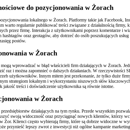
znościowe do pozycjonowania w Żorach
pozycjonowania lokalnego w Żorach. Platformy takie jak Facebook, I
im warto regularnie publikować treści związane z działalnością firmy
ych przez firmę. Interakcja z użytkownikami poprzez komentarze i w
h hashtagów oraz geotagów, aby dotrzeć do osób poszukujących usłu
 zasięg postów.
cjonowania w Żorach
 mogą wprowadzać w błąd właścicieli firm działających w Żorach. Jedn
ć raz i można zapomnieć o dalszych działaniach. W rzeczywistości SE
rzeb użytkowników. Innym mitem jest przekonanie, że tylko duże firm
nym strategiom lokalnym i wykorzystaniu niszowych słów kluczowych. C
jakość treści i doświadczenie użytkownika są równie istotne.
zycjonowania w Żorach
a przedsiębiorstw działających na tym rynku. Przede wszystkim pozwa
szyć swoją widoczność oraz przyciągnąć nowych klientów, którzy wcze
ów Żor. Klienci często wybierają firmy, które są dobrze widoczne w 
 przynieść lepszy zwrot z inwestycji niż ogólne kampanie marketin