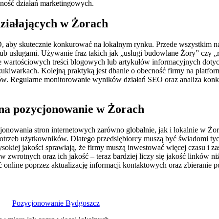
wność działań marketingowych.
działających w Żorach
, aby skutecznie konkurować na lokalnym rynku. Przede wszystkim nal
b usługami. Używanie fraz takich jak „usługi budowlane Żory” czy „
e wartościowych treści blogowych lub artykułów informacyjnych doty
iwarkach. Kolejną praktyką jest dbanie o obecność firmy na platfor
tów. Regularne monitorowanie wyników działań SEO oraz analiza konk
na pozycjonowanie w Żorach
owania stron internetowych zarówno globalnie, jak i lokalnie w Żora
trzeb użytkowników. Dlatego przedsiębiorcy muszą być świadomi tyc
sokiej jakości sprawiają, że firmy muszą inwestować więcej czasu i 
zwrotnych oraz ich jakość – teraz bardziej liczy się jakość linków niż
 online poprzez aktualizację informacji kontaktowych oraz zbieranie p
Pozycjonowanie Bydgoszcz