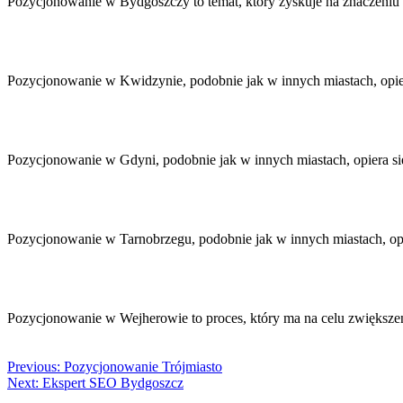
Pozycjonowanie w Bydgoszczy to temat, który zyskuje na znaczeniu
Pozycjonowanie w Kwidzynie, podobnie jak w innych miastach, opie
Pozycjonowanie w Gdyni, podobnie jak w innych miastach, opiera si
Pozycjonowanie w Tarnobrzegu, podobnie jak w innych miastach, opi
Pozycjonowanie w Wejherowie to proces, który ma na celu zwiększe
Previous:
Pozycjonowanie Trójmiasto
Next:
Ekspert SEO Bydgoszcz