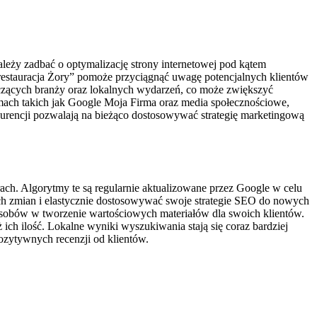
eży zadbać o optymalizację strony internetowej pod kątem
restauracja Żory” pomoże przyciągnąć uwagę potencjalnych klientów
czących branży oraz lokalnych wydarzeń, co może zwiększyć
mach takich jak Google Moja Firma oraz media społecznościowe,
urencji pozwalają na bieżąco dostosowywać strategię marketingową
ch. Algorytmy te są regularnie aktualizowane przez Google w celu
h zmian i elastycznie dostosowywać swoje strategie SEO do nowych
zasobów w tworzenie wartościowych materiałów dla swoich klientów.
 ich ilość. Lokalne wyniki wyszukiwania stają się coraz bardziej
ozytywnych recenzji od klientów.