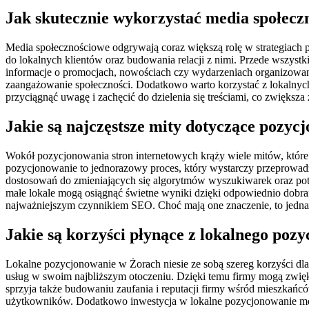
Jak skutecznie wykorzystać media społec
Media społecznościowe odgrywają coraz większą rolę w strategiach 
do lokalnych klientów oraz budowania relacji z nimi. Przede wszystk
informacje o promocjach, nowościach czy wydarzeniach organizowan
zaangażowanie społeczności. Dodatkowo warto korzystać z lokalnyc
przyciągnąć uwagę i zachęcić do dzielenia się treściami, co zwiększa
Jakie są najczęstsze mity dotyczące pozy
Wokół pozycjonowania stron internetowych krąży wiele mitów, które
pozycjonowanie to jednorazowy proces, który wystarczy przeprowadzi
dostosowań do zmieniających się algorytmów wyszukiwarek oraz pot
małe lokale mogą osiągnąć świetne wyniki dzięki odpowiednio dobra
najważniejszym czynnikiem SEO. Choć mają one znaczenie, to jednak 
Jakie są korzyści płynące z lokalnego po
Lokalne pozycjonowanie w Żorach niesie ze sobą szereg korzyści dl
usług w swoim najbliższym otoczeniu. Dzięki temu firmy mogą zwięk
sprzyja także budowaniu zaufania i reputacji firmy wśród mieszkańc
użytkowników. Dodatkowo inwestycja w lokalne pozycjonowanie może