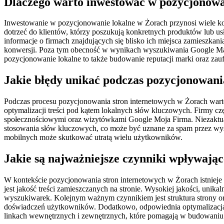
Dlaczego warto inwestować w pozycjonowa
Inwestowanie w pozycjonowanie lokalne w Żorach przynosi wiele kor
dotrzeć do klientów, którzy poszukują konkretnych produktów lub us
informacje o firmach znajdujących się blisko ich miejsca zamieszka
konwersji. Poza tym obecność w wynikach wyszukiwania Google Maps 
pozycjonowanie lokalne to także budowanie reputacji marki oraz za
Jakie błędy unikać podczas pozycjonowani
Podczas procesu pozycjonowania stron internetowych w Żorach war
optymalizacji treści pod kątem lokalnych słów kluczowych. Firmy czę
społecznościowymi oraz wizytówkami Google Moja Firma. Niezaktuali
stosowania słów kluczowych, co może być uznane za spam przez wysz
mobilnych może skutkować utratą wielu użytkowników.
Jakie są najważniejsze czynniki wpływają
W kontekście pozycjonowania stron internetowych w Żorach istnieje
jest jakość treści zamieszczanych na stronie. Wysokiej jakości, unik
wyszukiwarek. Kolejnym ważnym czynnikiem jest struktura strony ora
doświadczeń użytkowników. Dodatkowo, odpowiednia optymalizacja m
linkach wewnętrznych i zewnętrznych, które pomagają w budowaniu a