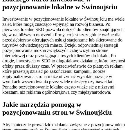
pozycjonowanie lokalne w Świnoujściu
Inwestowanie w pozycjonowanie lokalne w Świnoujściu ma wiele
zalet, które mogą znacząco wpłynąć na rozwój biznesu. Po
pierwsze, lokalne SEO pozwala dotrzeć do klientów znajdujących
się w najbliższym otoczeniu firmy, co jest szczególnie ważne dla
przedsiębiorstw oferujących usługi stacjonarne lub skierowane do
turystów odwiedzających miasto. Dzięki odpowiedniej strategii
pozycjonowania można zwiększyć liczbę wizyt na stronie
internetowej oraz przyciągnąć nowych klientów do lokalu. Po
drugie, inwestycja w SEO to długofalowe działanie, które przynosi
efekty przez dłuższy czas. W przeciwieństwie do płatnych reklam,
które przestają działać po zakończeniu kampanii, dobrze
zoptymalizowana strona może utrzymać wysokie pozycje w
wynikach wyszukiwania przez wiele miesięcy czy nawet lat.
Ponadto pozycjonowanie lokalne często wiąże się z niższymi
kosztami niż reklama ogólnokrajowa czy międzynarodowa.
Jakie narzędzia pomogą w
pozycjonowaniu stron w Świnoujściu
Aby skutecznie prowadzić działania związane z pozycjonowaniem
stron internetowych w Świnoujściu, warto skorzystać z różnych