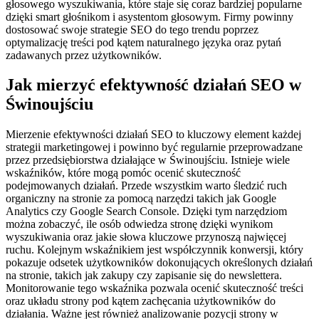
głosowego wyszukiwania, które staje się coraz bardziej popularne
dzięki smart głośnikom i asystentom głosowym. Firmy powinny
dostosować swoje strategie SEO do tego trendu poprzez
optymalizację treści pod kątem naturalnego języka oraz pytań
zadawanych przez użytkowników.
Jak mierzyć efektywność działań SEO w
Świnoujściu
Mierzenie efektywności działań SEO to kluczowy element każdej
strategii marketingowej i powinno być regularnie przeprowadzane
przez przedsiębiorstwa działające w Świnoujściu. Istnieje wiele
wskaźników, które mogą pomóc ocenić skuteczność
podejmowanych działań. Przede wszystkim warto śledzić ruch
organiczny na stronie za pomocą narzędzi takich jak Google
Analytics czy Google Search Console. Dzięki tym narzędziom
można zobaczyć, ile osób odwiedza stronę dzięki wynikom
wyszukiwania oraz jakie słowa kluczowe przynoszą najwięcej
ruchu. Kolejnym wskaźnikiem jest współczynnik konwersji, który
pokazuje odsetek użytkowników dokonujących określonych działań
na stronie, takich jak zakupy czy zapisanie się do newslettera.
Monitorowanie tego wskaźnika pozwala ocenić skuteczność treści
oraz układu strony pod kątem zachęcania użytkowników do
działania. Ważne jest również analizowanie pozycji strony w