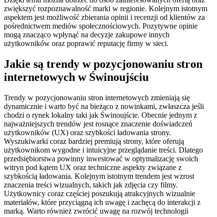
zwiększyć rozpoznawalność marki w regionie. Kolejnym istotnym
aspektem jest możliwość zbierania opinii i recenzji od klientów za
pośrednictwem mediów społecznościowych. Pozytywne opinie
mogą znacząco wpłynąć na decyzje zakupowe innych
użytkowników oraz poprawić reputację firmy w sieci.
Jakie są trendy w pozycjonowaniu stron
internetowych w Świnoujściu
Trendy w pozycjonowaniu stron internetowych zmieniają się
dynamicznie i warto być na bieżąco z nowinkami, zwłaszcza jeśli
chodzi o rynek lokalny taki jak Świnoujście. Obecnie jednym z
najważniejszych trendów jest rosnące znaczenie doświadczeń
użytkowników (UX) oraz szybkości ładowania strony.
Wyszukiwarki coraz bardziej premiują strony, które oferują
użytkownikom wygodne i intuicyjne przeglądanie treści. Dlatego
przedsiębiorstwa powinny inwestować w optymalizację swoich
witryn pod kątem UX oraz techniczne aspekty związane z
szybkością ładowania. Kolejnym istotnym trendem jest wzrost
znaczenia treści wizualnych, takich jak zdjęcia czy filmy.
Użytkownicy coraz częściej poszukują atrakcyjnych wizualnie
materiałów, które przyciągną ich uwagę i zachęcą do interakcji z
marką. Warto również zwrócić uwagę na rozwój technologii