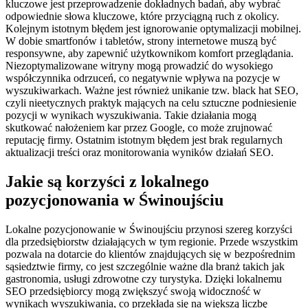
kluczowe jest przeprowadzenie dokładnych badań, aby wybrać
odpowiednie słowa kluczowe, które przyciągną ruch z okolicy.
Kolejnym istotnym błędem jest ignorowanie optymalizacji mobilnej.
W dobie smartfonów i tabletów, strony internetowe muszą być
responsywne, aby zapewnić użytkownikom komfort przeglądania.
Niezoptymalizowane witryny mogą prowadzić do wysokiego
współczynnika odrzuceń, co negatywnie wpływa na pozycje w
wyszukiwarkach. Ważne jest również unikanie tzw. black hat SEO,
czyli nieetycznych praktyk mających na celu sztuczne podniesienie
pozycji w wynikach wyszukiwania. Takie działania mogą
skutkować nałożeniem kar przez Google, co może zrujnować
reputację firmy. Ostatnim istotnym błędem jest brak regularnych
aktualizacji treści oraz monitorowania wyników działań SEO.
Jakie są korzyści z lokalnego
pozycjonowania w Świnoujściu
Lokalne pozycjonowanie w Świnoujściu przynosi szereg korzyści
dla przedsiębiorstw działających w tym regionie. Przede wszystkim
pozwala na dotarcie do klientów znajdujących się w bezpośrednim
sąsiedztwie firmy, co jest szczególnie ważne dla branż takich jak
gastronomia, usługi zdrowotne czy turystyka. Dzięki lokalnemu
SEO przedsiębiorcy mogą zwiększyć swoją widoczność w
wynikach wyszukiwania, co przekłada się na większą liczbę