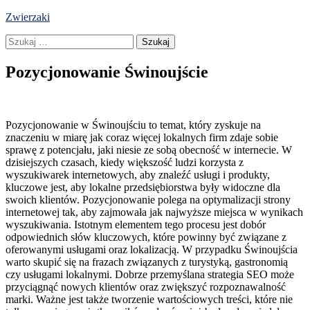
Skip
Zwierzaki
to
Szukaj:
content
Pozycjonowanie Świnoujście
Pozycjonowanie w Świnoujściu to temat, który zyskuje na
znaczeniu w miarę jak coraz więcej lokalnych firm zdaje sobie
sprawę z potencjału, jaki niesie ze sobą obecność w internecie. W
dzisiejszych czasach, kiedy większość ludzi korzysta z
wyszukiwarek internetowych, aby znaleźć usługi i produkty,
kluczowe jest, aby lokalne przedsiębiorstwa były widoczne dla
swoich klientów. Pozycjonowanie polega na optymalizacji strony
internetowej tak, aby zajmowała jak najwyższe miejsca w wynikach
wyszukiwania. Istotnym elementem tego procesu jest dobór
odpowiednich słów kluczowych, które powinny być związane z
oferowanymi usługami oraz lokalizacją. W przypadku Świnoujścia
warto skupić się na frazach związanych z turystyką, gastronomią
czy usługami lokalnymi. Dobrze przemyślana strategia SEO może
przyciągnąć nowych klientów oraz zwiększyć rozpoznawalność
marki. Ważne jest także tworzenie wartościowych treści, które nie