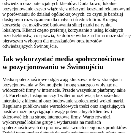
odwiedzin oraz potencjalnych klientów. Dodatkowo, lokalne
pozycjonowanie często wiąże się z niższymi kosztami reklamowymi
w porównaniu do działań ogólnokrajowych, co czyni je bardziej
dostępnym rozwiązaniem dla małych i średnich firm. Kolejną
korzyścią jest możliwość budowania silnej marki na rynku
lokalnym. Klienci często preferują korzystanie z usług lokalnych
przedsiębiorstw, co sprawia, że dobrze widoczna firma może stać się
pierwszym wyborem dla mieszkańców oraz turystów
odwiedzających Świnoujście.
Jak wykorzystać media społecznościowe
w pozycjonowaniu w Świnoujściu
Media społecznościowe odgrywają kluczową rolę w strategiach
pozycjonowania w Świnoujściu i mogą znacząco wpłynąć na
widoczność firmy w internecie. Przede wszystkim platformy takie
jak Facebook, Instagram czy Twitter umożliwiają bezpośrednią
interakcję z klientami oraz budowanie społeczności wokół marki.
Regularne publikowanie wartościowych treści oraz angażujących
postów może przyciągnąć uwagę potencjalnych klientów i
skierować ich na stronę internetową firmy. Warto również
wykorzystać lokalne grupy i wydarzenia na mediach
społecznościowych do promowania swoich usług oraz produktów.
Dzięki temu można dotrzeć do osób zainteresowanych ofertą oraz