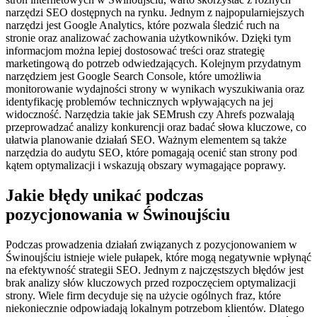
narzędzi SEO dostępnych na rynku. Jednym z najpopularniejszych
narzędzi jest Google Analytics, które pozwala śledzić ruch na
stronie oraz analizować zachowania użytkowników. Dzięki tym
informacjom można lepiej dostosować treści oraz strategię
marketingową do potrzeb odwiedzających. Kolejnym przydatnym
narzędziem jest Google Search Console, które umożliwia
monitorowanie wydajności strony w wynikach wyszukiwania oraz
identyfikację problemów technicznych wpływających na jej
widoczność. Narzędzia takie jak SEMrush czy Ahrefs pozwalają
przeprowadzać analizy konkurencji oraz badać słowa kluczowe, co
ułatwia planowanie działań SEO. Ważnym elementem są także
narzędzia do audytu SEO, które pomagają ocenić stan strony pod
kątem optymalizacji i wskazują obszary wymagające poprawy.
Jakie błędy unikać podczas
pozycjonowania w Świnoujściu
Podczas prowadzenia działań związanych z pozycjonowaniem w
Świnoujściu istnieje wiele pułapek, które mogą negatywnie wpłynąć
na efektywność strategii SEO. Jednym z najczęstszych błędów jest
brak analizy słów kluczowych przed rozpoczęciem optymalizacji
strony. Wiele firm decyduje się na użycie ogólnych fraz, które
niekoniecznie odpowiadają lokalnym potrzebom klientów. Dlatego