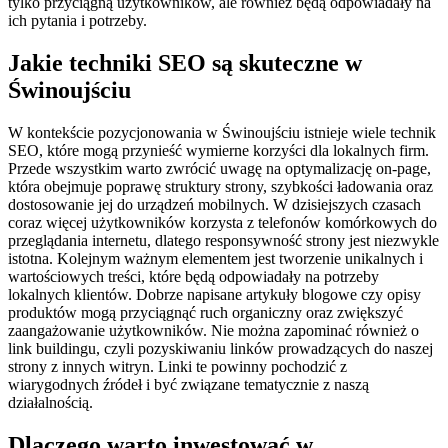
tylko przyciągną użytkowników, ale również będą odpowiadały na
ich pytania i potrzeby.
Jakie techniki SEO są skuteczne w
Świnoujściu
W kontekście pozycjonowania w Świnoujściu istnieje wiele technik
SEO, które mogą przynieść wymierne korzyści dla lokalnych firm.
Przede wszystkim warto zwrócić uwagę na optymalizację on-page,
która obejmuje poprawę struktury strony, szybkości ładowania oraz
dostosowanie jej do urządzeń mobilnych. W dzisiejszych czasach
coraz więcej użytkowników korzysta z telefonów komórkowych do
przeglądania internetu, dlatego responsywność strony jest niezwykle
istotna. Kolejnym ważnym elementem jest tworzenie unikalnych i
wartościowych treści, które będą odpowiadały na potrzeby
lokalnych klientów. Dobrze napisane artykuły blogowe czy opisy
produktów mogą przyciągnąć ruch organiczny oraz zwiększyć
zaangażowanie użytkowników. Nie można zapominać również o
link buildingu, czyli pozyskiwaniu linków prowadzących do naszej
strony z innych witryn. Linki te powinny pochodzić z
wiarygodnych źródeł i być związane tematycznie z naszą
działalnością.
Dlaczego warto inwestować w