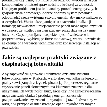
produktów czy usług. To może prowadzić do wyboru tańszych
komponentów o niższej sprawności lub krótszej żywotności.
Kolejnym problemem jest brak analizy potrzeb energetycznych
gospodarstwa domowego; dobrze dobrany system powinien
odpowiadać rzeczywistemu zużyciu energii, aby maksymalizować
oszczędności. Warto także pamiętać o znaczeniu lokalizacji
instalacji; niewłaściwe umiejscowienie paneli może ograniczyć ich
wydajność ze względu na cień rzucany przez drzewa czy inne
budynki. Często pomijanym aspektem jest również serwis
posprzedażowy; wybierając firmę montażową, warto upewnić się,
że oferuje ona wsparcie techniczne oraz konserwację instalacji w
przyszłości.
Jakie są najlepsze praktyki związane z
eksploatacją fotowoltaiki
Aby zapewnić długotrwałe i efektywne działanie systemu
fotowoltaicznego w Kielcach, warto stosować kilka najlepszych
praktyk związanych z jego eksploatacją. Po pierwsze, regularne
czyszczenie paneli słonecznych ma kluczowe znaczenie dla
utrzymania ich wydajności; kurz, liście czy inne zanieczyszczenia
mogą znacznie obniżyć produkcję energii. Zaleca się
przeprowadzanie czyszczenia przynajmniej raz lub dwa razy w
roku, a w przypadku intensywnego opadu pyłków czy innych