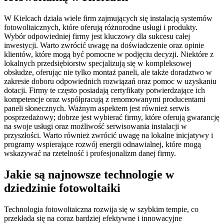
W Kielcach działa wiele firm zajmujących się instalacją systemów
fotowoltaicznych, które oferują różnorodne usługi i produkty.
Wybór odpowiedniej firmy jest kluczowy dla sukcesu całej
inwestycji. Warto zwrócić uwagę na doświadczenie oraz opinie
klientów, które mogą być pomocne w podjęciu decyzji. Niektóre z
lokalnych przedsiębiorstw specjalizują się w kompleksowej
obsłudze, oferując nie tylko montaż paneli, ale także doradztwo w
zakresie doboru odpowiednich rozwiązań oraz pomoc w uzyskaniu
dotacji. Firmy te często posiadają certyfikaty potwierdzające ich
kompetencje oraz współpracują z renomowanymi producentami
paneli słonecznych. Ważnym aspektem jest również serwis
posprzedażowy; dobrze jest wybierać firmy, które oferują gwarancję
na swoje usługi oraz możliwość serwisowania instalacji w
przyszłości. Warto również zwrócić uwagę na lokalne inicjatywy i
programy wspierające rozwój energii odnawialnej, które mogą
wskazywać na rzetelność i profesjonalizm danej firmy.
Jakie są najnowsze technologie w
dziedzinie fotowoltaiki
Technologia fotowoltaiczna rozwija się w szybkim tempie, co
przekłada się na coraz bardziej efektywne i innowacyjne