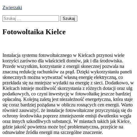
Skip
Zwierzaki
to
Szukaj:
content
Fotowoltaika Kielce
Instalacja systemu fotowoltaicznego w Kielcach przynosi wiele
korzyści zarówno dla właścicieli domów, jak i dla środowiska.
Przede wszystkim, korzystanie z energii słonecznej pozwala na
znaczną redukcję rachunków za prąd. Dzięki wykorzystaniu paneli
słonecznych można wytwarzać własną energię elektryczną, co
przekłada się na mniejsze wydatki na energię z sieci. Dodatkowo, w
Kielcach istnieje możliwość skorzystania z różnych dotacji oraz ulg
podatkowych, co czyni inwestycję w fotowoltaikę jeszcze bardziej
opłacalną. Kolejną zaletą jest niezależność energetyczna, która staje
się coraz bardziej pożądana w obliczu rosnących cen energii. Warto
również zauważyć, że instalacje fotowoltaiczne przyczyniają się do
ochrony środowiska poprzez zmniejszenie emisji dwutlenku węgla
oraz innych szkodliwych substancji. W miastach takich jak Kielce,
gdzie jakość powietrza może być problematyczna, przejście na
odnawialne źródła energii ma szczególne znaczenie.