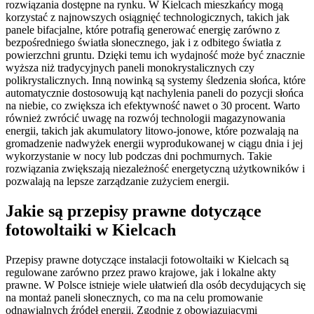
rozwiązania dostępne na rynku. W Kielcach mieszkańcy mogą
korzystać z najnowszych osiągnięć technologicznych, takich jak
panele bifacjalne, które potrafią generować energię zarówno z
bezpośredniego światła słonecznego, jak i z odbitego światła z
powierzchni gruntu. Dzięki temu ich wydajność może być znacznie
wyższa niż tradycyjnych paneli monokrystalicznych czy
polikrystalicznych. Inną nowinką są systemy śledzenia słońca, które
automatycznie dostosowują kąt nachylenia paneli do pozycji słońca
na niebie, co zwiększa ich efektywność nawet o 30 procent. Warto
również zwrócić uwagę na rozwój technologii magazynowania
energii, takich jak akumulatory litowo-jonowe, które pozwalają na
gromadzenie nadwyżek energii wyprodukowanej w ciągu dnia i jej
wykorzystanie w nocy lub podczas dni pochmurnych. Takie
rozwiązania zwiększają niezależność energetyczną użytkowników i
pozwalają na lepsze zarządzanie zużyciem energii.
Jakie są przepisy prawne dotyczące
fotowoltaiki w Kielcach
Przepisy prawne dotyczące instalacji fotowoltaiki w Kielcach są
regulowane zarówno przez prawo krajowe, jak i lokalne akty
prawne. W Polsce istnieje wiele ułatwień dla osób decydujących się
na montaż paneli słonecznych, co ma na celu promowanie
odnawialnych źródeł energii. Zgodnie z obowiązującymi