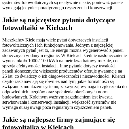
systemów fotowoltaicznych są relatywnie niskie, ponieważ panele
wymagają jedynie sporadycznego czyszczenia i konserwacji.
Jakie są najczęstsze pytania dotyczące
fotowoltaiki w Kielcach
Mieszkańcy Kielc mają wiele pytań dotyczących instalacji
fotowoltaicznych i ich funkcjonowania. Jednym z najczęściej
zadawanych pytań jest to, ile energii można wygenerować z paneli
słonecznych w danym regionie. W Kielcach średnie nasłonecznienie
wynosi około 1000-1100 kWh na metr kwadratowy rocznie, co
sprzyja efektywności instalacji. Inne pytanie dotyczy trwałości
paneli słonecznych; większość producentów oferuje gwarancję na
25 lat, co świadczy o ich długowieczności i niezawodności. Klienci
często zastanawiają się również nad tym, jakie formalności są
związane z montażem systemu; zazwyczaj wymaga to zgłoszenia do
odpowiednich urzędów oraz spełnienia określonych norm
budowlanych. Kolejnym ważnym zagadnieniem jest kwestia
serwisowania i konserwacji instalacji; większość systemów nie
wymaga dużej uwagi poza regularnym czyszczeniem paneli.
Jakie są najlepsze firmy zajmujące się
fotowoltaiką w Kielcach