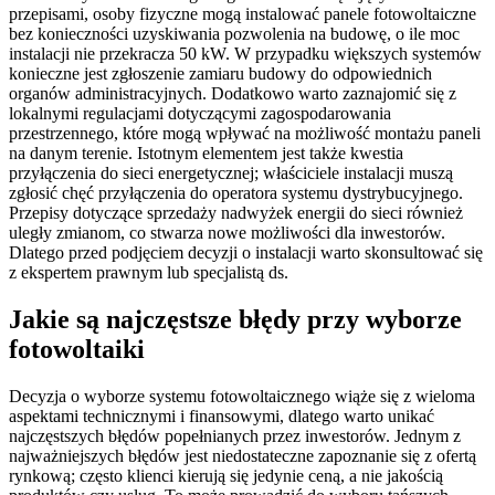
przepisami, osoby fizyczne mogą instalować panele fotowoltaiczne
bez konieczności uzyskiwania pozwolenia na budowę, o ile moc
instalacji nie przekracza 50 kW. W przypadku większych systemów
konieczne jest zgłoszenie zamiaru budowy do odpowiednich
organów administracyjnych. Dodatkowo warto zaznajomić się z
lokalnymi regulacjami dotyczącymi zagospodarowania
przestrzennego, które mogą wpływać na możliwość montażu paneli
na danym terenie. Istotnym elementem jest także kwestia
przyłączenia do sieci energetycznej; właściciele instalacji muszą
zgłosić chęć przyłączenia do operatora systemu dystrybucyjnego.
Przepisy dotyczące sprzedaży nadwyżek energii do sieci również
uległy zmianom, co stwarza nowe możliwości dla inwestorów.
Dlatego przed podjęciem decyzji o instalacji warto skonsultować się
z ekspertem prawnym lub specjalistą ds.
Jakie są najczęstsze błędy przy wyborze
fotowoltaiki
Decyzja o wyborze systemu fotowoltaicznego wiąże się z wieloma
aspektami technicznymi i finansowymi, dlatego warto unikać
najczęstszych błędów popełnianych przez inwestorów. Jednym z
najważniejszych błędów jest niedostateczne zapoznanie się z ofertą
rynkową; często klienci kierują się jedynie ceną, a nie jakością