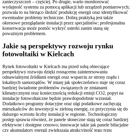
zanieczyszczeń – częściej. Po drugie, warto monitorować
wydajność systemu za pomocą aplikacji lub urządzeń pomiarowych;
pozwala to na bieżąco śledzić produkcję energii oraz identyfikować
ewentualne problemy techniczne. Dobrą praktyką jest także
okresowe przeglądanie instalacji przez specjalistów; profesjonalna
konserwacja może pomóc wykryć usterki zanim staną się
poważnym problemem.
Jakie są perspektywy rozwoju rynku
fotowoltaiki w Kielcach
Rynek fotowoltaiki w Kielcach ma przed sobą obiecujące
perspektywy rozwoju dzięki rosnącemu zainteresowaniu
odnawialnymi źródłami energii oraz wsparciu ze strony rządu i
lokalnych samorządów. W miarę jak społeczeństwo staje się coraz
bardziej świadome problemów związanych ze zmianami
klimatycznymi oraz koniecznością redukcji emisji CO2, popyt na
instalacje fotowoltaiczne będzie prawdopodobnie wzrastał.
Dodatkowo programy dotacyjne oraz ulgi podatkowe zachęcają
mieszkańców do inwestycji w zieloną energię, co przyczynia się do
dalszego wzrostu liczby instalacji w regionie. Technologiczny
postęp sprawia również, że panele słoneczne stają się coraz bardziej
efektywne i dostępne cenowo; innowacje takie jak panele bifacjalne
czy akumulatory energii zwiększają atrakcyjność tego typu