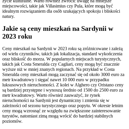
życie kulturalne. Warto również zwrócić uwagę na mniejsze
miejscowości, takie jak Villasimius czy Pula, które mogą być
idealnym rozwiązaniem dla osób szukających spokoju i bliskości
natury.
Jakie są ceny mieszkań na Sardynii w
2023 roku
Ceny mieszkań na Sardynii w 2023 roku są zróżnicowane i zależą
od wielu czynników, takich jak lokalizacja, standard wykończenia
oraz bliskość do morza. W popularnych miejscach turystycznych,
takich jak Costa Smeralda czy Cagliari, ceny mogą być znacznie
wyższe niż w mniej znanych regionach. Na przykład w Costa
Smeralda ceny mieszkań mogą zaczynać się od około 3000 euro za
metr kwadratowy i sięgać nawet 10 000 euro w przypadku
luksusowych nieruchomości. Z kolei w Alghero czy Oristano ceny
są bardziej przystępne i wynoszą średnio od 1500 do 2500 euro za
metr kwadratowy. Warto również zauważyć, że rynek
nieruchomości na Sardynii jest dynamiczny i zmienia się w
zależności od sezonu turystycznego oraz popytu. W okresie letnim
ceny mogą wzrosnąć ze względu na zwiększone zainteresowanie
turystów, natomiast zimą mogą wrócić do bardziej stabilnych
poziomów.