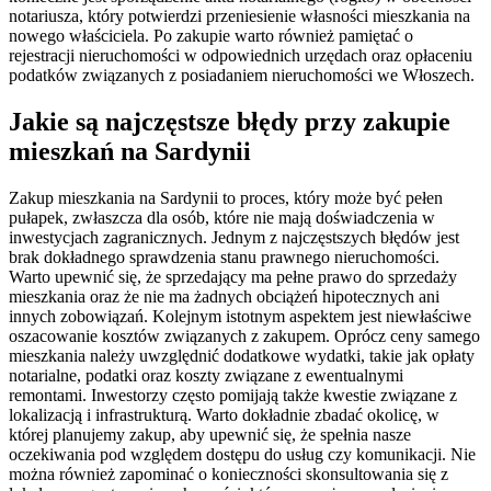
notariusza, który potwierdzi przeniesienie własności mieszkania na
nowego właściciela. Po zakupie warto również pamiętać o
rejestracji nieruchomości w odpowiednich urzędach oraz opłaceniu
podatków związanych z posiadaniem nieruchomości we Włoszech.
Jakie są najczęstsze błędy przy zakupie
mieszkań na Sardynii
Zakup mieszkania na Sardynii to proces, który może być pełen
pułapek, zwłaszcza dla osób, które nie mają doświadczenia w
inwestycjach zagranicznych. Jednym z najczęstszych błędów jest
brak dokładnego sprawdzenia stanu prawnego nieruchomości.
Warto upewnić się, że sprzedający ma pełne prawo do sprzedaży
mieszkania oraz że nie ma żadnych obciążeń hipotecznych ani
innych zobowiązań. Kolejnym istotnym aspektem jest niewłaściwe
oszacowanie kosztów związanych z zakupem. Oprócz ceny samego
mieszkania należy uwzględnić dodatkowe wydatki, takie jak opłaty
notarialne, podatki oraz koszty związane z ewentualnymi
remontami. Inwestorzy często pomijają także kwestie związane z
lokalizacją i infrastrukturą. Warto dokładnie zbadać okolicę, w
której planujemy zakup, aby upewnić się, że spełnia nasze
oczekiwania pod względem dostępu do usług czy komunikacji. Nie
można również zapominać o konieczności skonsultowania się z