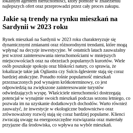
lokalnym agentem nieruchomości, który pomoże w znalezieniu
najlepszych ofert oraz przeprowadzi przez cały proces zakupu.
Jakie są trendy na rynku mieszkań na
Sardynii w 2023 roku
Rynek mieszkań na Sardynii w 2023 roku charakteryzuje się
dynamicznymi zmianami oraz różnorodnymi trendami, które mogą
wpłynąć na decyzje inwestycyjne. W ostatnich latach zauważalny
jest wzrost zainteresowania nieruchomościami w mniejszych
miejscowościach oraz na obrzeżach popularnych kurortów. Wiele
osób poszukuje spokoju oraz bliskości natury, co sprawia, że
lokalizacje takie jak Ogliastra czy Sulcis-Iglesiente stają się coraz
bardziej atrakcyjne. Ponadto rośnie popularność mieszkań
przeznaczonych pod wynajem krótkoterminowy, co jest
odpowiedzią na zwiększone zainteresowanie turystów
odwiedzających wyspę. Właściciele nieruchomości dostrzegają
potencjał w wynajmie swoich mieszkań podczas sezonu letniego, co
pozwala im na uzyskanie dodatkowych dochodów. Warto również
zauważyć, że inwestycje w ekologiczne budownictwo oraz
zrównoważony rozwój stają się coraz bardziej popularne. Klienci
zwracają uwagę na energooszczędne rozwiązania oraz materiały
przyjazne dla środowiska, co wpływa na wybór mieszkań.