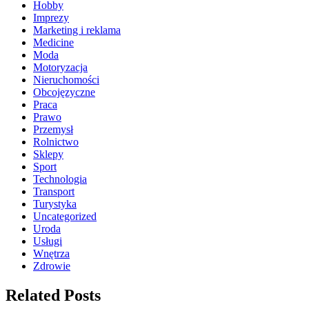
Hobby
Imprezy
Marketing i reklama
Medicine
Moda
Motoryzacja
Nieruchomości
Obcojęzyczne
Praca
Prawo
Przemysł
Rolnictwo
Sklepy
Sport
Technologia
Transport
Turystyka
Uncategorized
Uroda
Usługi
Wnętrza
Zdrowie
Related Posts