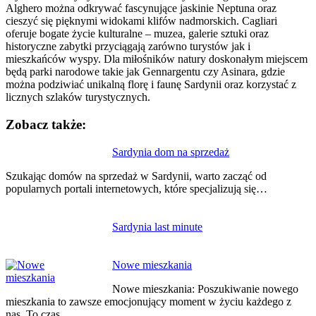
Alghero można odkrywać fascynujące jaskinie Neptuna oraz
cieszyć się pięknymi widokami klifów nadmorskich. Cagliari
oferuje bogate życie kulturalne – muzea, galerie sztuki oraz
historyczne zabytki przyciągają zarówno turystów jak i
mieszkańców wyspy. Dla miłośników natury doskonałym miejscem
będą parki narodowe takie jak Gennargentu czy Asinara, gdzie
można podziwiać unikalną florę i faunę Sardynii oraz korzystać z
licznych szlaków turystycznych.
Zobacz także:
Nawigacja
Sardynia dom na sprzedaż
wpisu
Szukając domów na sprzedaż w Sardynii, warto zacząć od
popularnych portali internetowych, które specjalizują się…
Sardynia last minute
Nowe mieszkania
Nowe mieszkania: Poszukiwanie nowego
mieszkania to zawsze emocjonujący moment w życiu każdego z
nas. To czas,…