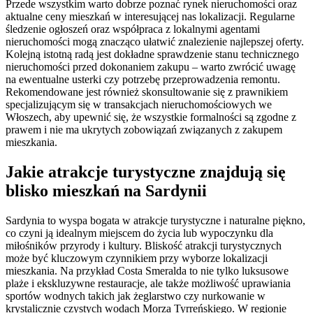
Przede wszystkim warto dobrze poznać rynek nieruchomości oraz
aktualne ceny mieszkań w interesującej nas lokalizacji. Regularne
śledzenie ogłoszeń oraz współpraca z lokalnymi agentami
nieruchomości mogą znacząco ułatwić znalezienie najlepszej oferty.
Kolejną istotną radą jest dokładne sprawdzenie stanu technicznego
nieruchomości przed dokonaniem zakupu – warto zwrócić uwagę
na ewentualne usterki czy potrzebę przeprowadzenia remontu.
Rekomendowane jest również skonsultowanie się z prawnikiem
specjalizującym się w transakcjach nieruchomościowych we
Włoszech, aby upewnić się, że wszystkie formalności są zgodne z
prawem i nie ma ukrytych zobowiązań związanych z zakupem
mieszkania.
Jakie atrakcje turystyczne znajdują się
blisko mieszkań na Sardynii
Sardynia to wyspa bogata w atrakcje turystyczne i naturalne piękno,
co czyni ją idealnym miejscem do życia lub wypoczynku dla
miłośników przyrody i kultury. Bliskość atrakcji turystycznych
może być kluczowym czynnikiem przy wyborze lokalizacji
mieszkania. Na przykład Costa Smeralda to nie tylko luksusowe
plaże i ekskluzywne restauracje, ale także możliwość uprawiania
sportów wodnych takich jak żeglarstwo czy nurkowanie w
krystalicznie czystych wodach Morza Tyrreńskiego. W regionie