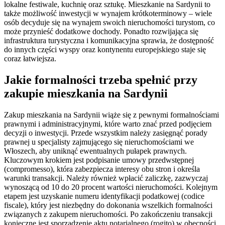
lokalne festiwale, kuchnię oraz sztukę. Mieszkanie na Sardynii to
także możliwość inwestycji w wynajem krótkoterminowy – wiele
osób decyduje się na wynajem swoich nieruchomości turystom, co
może przynieść dodatkowe dochody. Ponadto rozwijająca się
infrastruktura turystyczna i komunikacyjna sprawia, że dostępność
do innych części wyspy oraz kontynentu europejskiego staje się
coraz łatwiejsza.
Jakie formalności trzeba spełnić przy
zakupie mieszkania na Sardynii
Zakup mieszkania na Sardynii wiąże się z pewnymi formalnościami
prawnymi i administracyjnymi, które warto znać przed podjęciem
decyzji o inwestycji. Przede wszystkim należy zasięgnąć porady
prawnej u specjalisty zajmującego się nieruchomościami we
Włoszech, aby uniknąć ewentualnych pułapek prawnych.
Kluczowym krokiem jest podpisanie umowy przedwstępnej
(compromesso), która zabezpiecza interesy obu stron i określa
warunki transakcji. Należy również wpłacić zaliczkę, zazwyczaj
wynoszącą od 10 do 20 procent wartości nieruchomości. Kolejnym
etapem jest uzyskanie numeru identyfikacji podatkowej (codice
fiscale), który jest niezbędny do dokonania wszelkich formalności
związanych z zakupem nieruchomości. Po zakończeniu transakcji
konieczne jest sporządzenie aktu notarialnego (rogito) w obecności