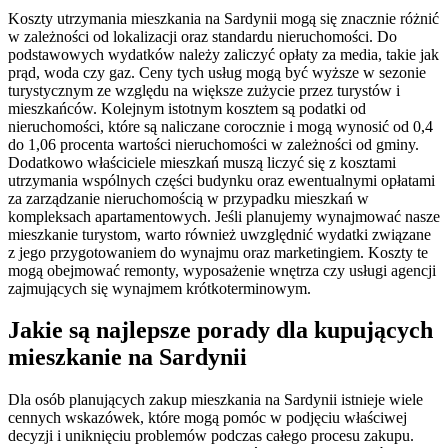
Koszty utrzymania mieszkania na Sardynii mogą się znacznie różnić
w zależności od lokalizacji oraz standardu nieruchomości. Do
podstawowych wydatków należy zaliczyć opłaty za media, takie jak
prąd, woda czy gaz. Ceny tych usług mogą być wyższe w sezonie
turystycznym ze względu na większe zużycie przez turystów i
mieszkańców. Kolejnym istotnym kosztem są podatki od
nieruchomości, które są naliczane corocznie i mogą wynosić od 0,4
do 1,06 procenta wartości nieruchomości w zależności od gminy.
Dodatkowo właściciele mieszkań muszą liczyć się z kosztami
utrzymania wspólnych części budynku oraz ewentualnymi opłatami
za zarządzanie nieruchomością w przypadku mieszkań w
kompleksach apartamentowych. Jeśli planujemy wynajmować nasze
mieszkanie turystom, warto również uwzględnić wydatki związane
z jego przygotowaniem do wynajmu oraz marketingiem. Koszty te
mogą obejmować remonty, wyposażenie wnętrza czy usługi agencji
zajmujących się wynajmem krótkoterminowym.
Jakie są najlepsze porady dla kupujących
mieszkanie na Sardynii
Dla osób planujących zakup mieszkania na Sardynii istnieje wiele
cennych wskazówek, które mogą pomóc w podjęciu właściwej
decyzji i uniknięciu problemów podczas całego procesu zakupu.