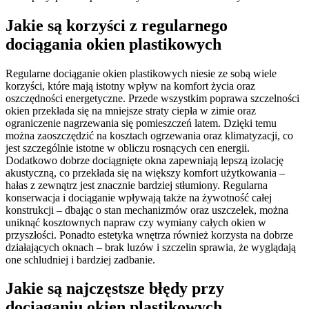
Jakie są korzyści z regularnego
dociągania okien plastikowych
Regularne dociąganie okien plastikowych niesie ze sobą wiele
korzyści, które mają istotny wpływ na komfort życia oraz
oszczędności energetyczne. Przede wszystkim poprawa szczelności
okien przekłada się na mniejsze straty ciepła w zimie oraz
ograniczenie nagrzewania się pomieszczeń latem. Dzięki temu
można zaoszczędzić na kosztach ogrzewania oraz klimatyzacji, co
jest szczególnie istotne w obliczu rosnących cen energii.
Dodatkowo dobrze dociągnięte okna zapewniają lepszą izolację
akustyczną, co przekłada się na większy komfort użytkowania –
hałas z zewnątrz jest znacznie bardziej stłumiony. Regularna
konserwacja i dociąganie wpływają także na żywotność całej
konstrukcji – dbając o stan mechanizmów oraz uszczelek, można
uniknąć kosztownych napraw czy wymiany całych okien w
przyszłości. Ponadto estetyka wnętrza również korzysta na dobrze
działających oknach – brak luzów i szczelin sprawia, że wyglądają
one schludniej i bardziej zadbanie.
Jakie są najczęstsze błędy przy
dociąganiu okien plastikowych