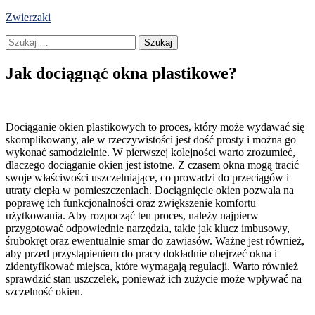
Skip
Zwierzaki
to
Szukaj:
content
Jak dociągnąć okna plastikowe?
Dociąganie okien plastikowych to proces, który może wydawać się
skomplikowany, ale w rzeczywistości jest dość prosty i można go
wykonać samodzielnie. W pierwszej kolejności warto zrozumieć,
dlaczego dociąganie okien jest istotne. Z czasem okna mogą tracić
swoje właściwości uszczelniające, co prowadzi do przeciągów i
utraty ciepła w pomieszczeniach. Dociągnięcie okien pozwala na
poprawę ich funkcjonalności oraz zwiększenie komfortu
użytkowania. Aby rozpocząć ten proces, należy najpierw
przygotować odpowiednie narzędzia, takie jak klucz imbusowy,
śrubokręt oraz ewentualnie smar do zawiasów. Ważne jest również,
aby przed przystąpieniem do pracy dokładnie obejrzeć okna i
zidentyfikować miejsca, które wymagają regulacji. Warto również
sprawdzić stan uszczelek, ponieważ ich zużycie może wpływać na
szczelność okien.