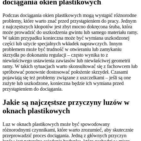
dociągania okien plastikowych
Podczas dociągania okien plastikowych mogą wystąpić różnorodne
problemy, które warto znać przed przystąpieniem do pracy. Jednym
z najczęstszych kłopotów jest zbyt mocno dokręcona śruba, która
może prowadzić do uszkodzenia gwintu lub samego materiału ramy.
W takim przypadku konieczna może być wymiana uszkodzonej
części lub użycie specjalnych wkładek naprawczych. Innym
problemem może być trudność w otwieraniu lub zamykaniu
skrzydła po dokonaniu regulacji – często wynika to z
niewłaściwego ustawienia zawiasów lub niewłaściwej geometrii
ramy. W takich sytuacjach warto skonsultować się z fachowcem lub
spróbować ponownie dostosować położenie skrzydeł. Czasami
pojawiają się też problemy związane z uszczelkami – jeśli są one
zużyte lub uszkodzone, konieczna będzie ich wymiana przed
przystąpieniem do dociągania.
Jakie są najczęstsze przyczyny luzów w
oknach plastikowych
Luz w oknach plastikowych może być spowodowany
różnorodnymi czynnikami, które warto zrozumieć, aby skutecznie
przeprowadzić proces dociągania. Jedną z głównych przyczyn