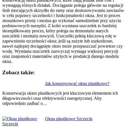
konserwacją okien plastikowych, które mają jednak inne cele i
wymagają różnych działań. Dociąganie polega głównie na regulacji
śrub mocujących skrzydło do ramy oraz dostosowywaniu zawiasów
w celu poprawy szczelności i funkcjonalności okna. Jest to proces
stosunkowo prosty i można go wykonać samodzielnie przy użyciu
podstawowych narzędzi. Z kolei wymiana uszczelek to bardziej
skomplikowany proces, który polega na demontażu starych
uszczelek i montażu nowych. Uszczelki pełnią kluczową rolę w
zapewnieniu szczelności okna; jeśli są zużyte lub uszkodzone,
nawet najlepiej dociągnięte okno może przepuszczać powietrze czy
wodę. Wymiana uszczelek zazwyczaj wymaga większej precyzji
oraz znajomości materiałów użytych w produkcji danego modelu
okna.
Zobacz także:
Nawigacja
Jak konserwować okna plastikowe?
wpisu
Konserwacja okien plastikowych jest kluczowym elementem ich
długowieczności oraz efektywności energetycznej. Aby
odpowiednio zadbać o…
Okna plastikowe Szczecin