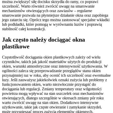
można zwiększyć siłę docisku skrzydła do ramy, co poprawi
szczelność. Warto również zwrócić uwagę na smarowanie
mechanizmów otwierających oraz zawiasów – regularne
smarowanie pozwala na płynniejsze działanie okna oraz zapobiega
jego zatarciu się. Oprócz tego można zastosować specjalne wkładki
lub podkładki, które pomogą w wyrównaniu luzów i poprawią
stabilność całej konstrukcji.
Jak często należy dociągać okna
plastikowe
Częstotliwość dociągania okien plastikowych zależy od wielu
czynników, takich jak jakość materiałów użytych do produkcji
okien, warunki atmosferyczne oraz intensywność użytkowania. W
ogólności zaleca się przeprowadzanie przeglądów stanu okien
przynajmniej raz w roku, aby ocenić ich szczelność oraz ewentualne
luzy. Jeśli zauważysz jakiekolwiek oznaki zużycia lub problemy z
funkcjonowaniem okien, warto niezwłocznie przystąpić do
dociągania lub regulacji. Zmiany temperatury oraz wilgotności
powietrza mogą wpływać na stan uszczelek oraz mechanizmów
otwierających, dlatego szczególnie w okresach zmiany pór roku
warto zwrócić uwagę na stan okien. Dodatkowo intensywne
użytkowanie, takie jak częste otwieranie i zamykanie skrzydeł,
może przyspieszać proces zużycia elementów okiennych.