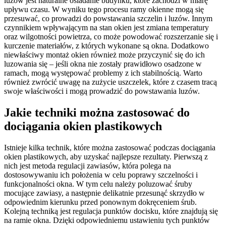
luzów jest naturalne osiadanie budynku, które zachodzi w miarę
upływu czasu. W wyniku tego procesu ramy okienne mogą się
przesuwać, co prowadzi do powstawania szczelin i luzów. Innym
czynnikiem wpływającym na stan okien jest zmiana temperatury
oraz wilgotności powietrza, co może powodować rozszerzanie się i
kurczenie materiałów, z których wykonane są okna. Dodatkowo
niewłaściwy montaż okien również może przyczynić się do ich
luzowania się – jeśli okna nie zostały prawidłowo osadzone w
ramach, mogą występować problemy z ich stabilnością. Warto
również zwrócić uwagę na zużycie uszczelek, które z czasem tracą
swoje właściwości i mogą prowadzić do powstawania luzów.
Jakie techniki można zastosować do
dociągania okien plastikowych
Istnieje kilka technik, które można zastosować podczas dociągania
okien plastikowych, aby uzyskać najlepsze rezultaty. Pierwszą z
nich jest metoda regulacji zawiasów, która polega na
dostosowywaniu ich położenia w celu poprawy szczelności i
funkcjonalności okna. W tym celu należy poluzować śruby
mocujące zawiasy, a następnie delikatnie przesunąć skrzydło w
odpowiednim kierunku przed ponownym dokręceniem śrub.
Kolejną techniką jest regulacja punktów docisku, które znajdują się
na ramie okna. Dzięki odpowiedniemu ustawieniu tych punktów