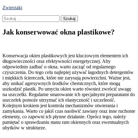
Skip
Zwierzaki
to
Szukaj:
content
Jak konserwować okna plastikowe?
Konserwacja okien plastikowych jest kluczowym elementem ich
długowieczności oraz efektywności energetycznej. Aby
odpowiednio zadbać o okna, warto zacząć od regularnego
czyszczenia. Do tego celu najlepiej używać łagodnych detergentów
i miękkich ściereczek, które nie zarysują powierzchni. Ważne jest,
aby unikać agresywnych środków chemicznych, które mogą
uszkodzić plastik. Po umyciu okien warto również zwrócić uwagę
na uszczelki. Regularne smarowanie ich specjalnymi preparatami do
uszczelek pomoże utrzymać ich elastyczność i szczelność.
Kolejnym krokiem jest kontrola mechanizmów otwierania i
zamykania. Warto co jakiś czas naoliwić zawiasy oraz inne ruchome
elementy, co zapewni ich płynne działanie. Oprócz tego, należy
pamiętać o sprawdzaniu stanu ram okiennych oraz ewentualnych
ubytków w strukturze.