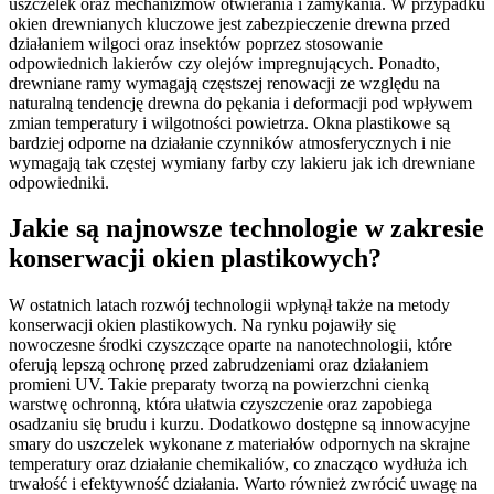
uszczelek oraz mechanizmów otwierania i zamykania. W przypadku
okien drewnianych kluczowe jest zabezpieczenie drewna przed
działaniem wilgoci oraz insektów poprzez stosowanie
odpowiednich lakierów czy olejów impregnujących. Ponadto,
drewniane ramy wymagają częstszej renowacji ze względu na
naturalną tendencję drewna do pękania i deformacji pod wpływem
zmian temperatury i wilgotności powietrza. Okna plastikowe są
bardziej odporne na działanie czynników atmosferycznych i nie
wymagają tak częstej wymiany farby czy lakieru jak ich drewniane
odpowiedniki.
Jakie są najnowsze technologie w zakresie
konserwacji okien plastikowych?
W ostatnich latach rozwój technologii wpłynął także na metody
konserwacji okien plastikowych. Na rynku pojawiły się
nowoczesne środki czyszczące oparte na nanotechnologii, które
oferują lepszą ochronę przed zabrudzeniami oraz działaniem
promieni UV. Takie preparaty tworzą na powierzchni cienką
warstwę ochronną, która ułatwia czyszczenie oraz zapobiega
osadzaniu się brudu i kurzu. Dodatkowo dostępne są innowacyjne
smary do uszczelek wykonane z materiałów odpornych na skrajne
temperatury oraz działanie chemikaliów, co znacząco wydłuża ich
trwałość i efektywność działania. Warto również zwrócić uwagę na