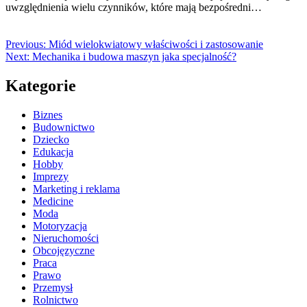
uwzględnienia wielu czynników, które mają bezpośredni…
Previous:
Miód wielokwiatowy właściwości i zastosowanie
Next:
Mechanika i budowa maszyn jaka specjalność?
Kategorie
Biznes
Budownictwo
Dziecko
Edukacja
Hobby
Imprezy
Marketing i reklama
Medicine
Moda
Motoryzacja
Nieruchomości
Obcojęzyczne
Praca
Prawo
Przemysł
Rolnictwo