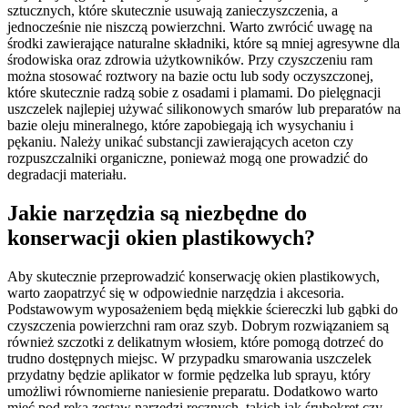
sztucznych, które skutecznie usuwają zanieczyszczenia, a
jednocześnie nie niszczą powierzchni. Warto zwrócić uwagę na
środki zawierające naturalne składniki, które są mniej agresywne dla
środowiska oraz zdrowia użytkowników. Przy czyszczeniu ram
można stosować roztwory na bazie octu lub sody oczyszczonej,
które skutecznie radzą sobie z osadami i plamami. Do pielęgnacji
uszczelek najlepiej używać silikonowych smarów lub preparatów na
bazie oleju mineralnego, które zapobiegają ich wysychaniu i
pękaniu. Należy unikać substancji zawierających aceton czy
rozpuszczalniki organiczne, ponieważ mogą one prowadzić do
degradacji materiału.
Jakie narzędzia są niezbędne do
konserwacji okien plastikowych?
Aby skutecznie przeprowadzić konserwację okien plastikowych,
warto zaopatrzyć się w odpowiednie narzędzia i akcesoria.
Podstawowym wyposażeniem będą miękkie ściereczki lub gąbki do
czyszczenia powierzchni ram oraz szyb. Dobrym rozwiązaniem są
również szczotki z delikatnym włosiem, które pomogą dotrzeć do
trudno dostępnych miejsc. W przypadku smarowania uszczelek
przydatny będzie aplikator w formie pędzelka lub sprayu, który
umożliwi równomierne naniesienie preparatu. Dodatkowo warto
mieć pod ręką zestaw narzędzi ręcznych, takich jak śrubokręt czy