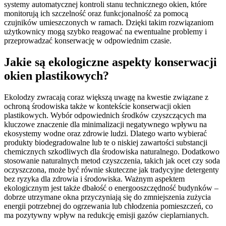
systemy automatycznej kontroli stanu technicznego okien, które
monitorują ich szczelność oraz funkcjonalność za pomocą
czujników umieszczonych w ramach. Dzięki takim rozwiązaniom
użytkownicy mogą szybko reagować na ewentualne problemy i
przeprowadzać konserwację w odpowiednim czasie.
Jakie są ekologiczne aspekty konserwacji
okien plastikowych?
Ekolodzy zwracają coraz większą uwagę na kwestie związane z
ochroną środowiska także w kontekście konserwacji okien
plastikowych. Wybór odpowiednich środków czyszczących ma
kluczowe znaczenie dla minimalizacji negatywnego wpływu na
ekosystemy wodne oraz zdrowie ludzi. Dlatego warto wybierać
produkty biodegradowalne lub te o niskiej zawartości substancji
chemicznych szkodliwych dla środowiska naturalnego. Dodatkowo
stosowanie naturalnych metod czyszczenia, takich jak ocet czy soda
oczyszczona, może być równie skuteczne jak tradycyjne detergenty
bez ryzyka dla zdrowia i środowiska. Ważnym aspektem
ekologicznym jest także dbałość o energooszczędność budynków –
dobrze utrzymane okna przyczyniają się do zmniejszenia zużycia
energii potrzebnej do ogrzewania lub chłodzenia pomieszczeń, co
ma pozytywny wpływ na redukcję emisji gazów cieplarnianych.