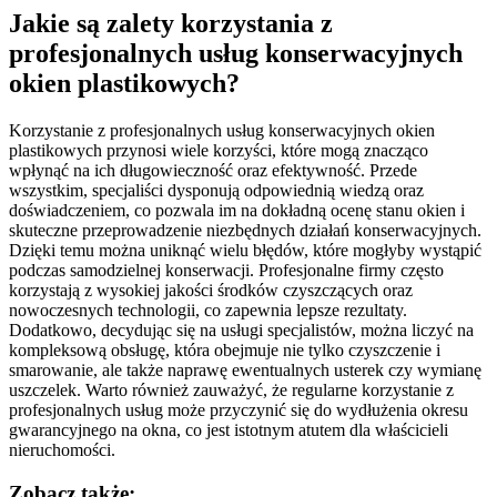
Jakie są zalety korzystania z
profesjonalnych usług konserwacyjnych
okien plastikowych?
Korzystanie z profesjonalnych usług konserwacyjnych okien
plastikowych przynosi wiele korzyści, które mogą znacząco
wpłynąć na ich długowieczność oraz efektywność. Przede
wszystkim, specjaliści dysponują odpowiednią wiedzą oraz
doświadczeniem, co pozwala im na dokładną ocenę stanu okien i
skuteczne przeprowadzenie niezbędnych działań konserwacyjnych.
Dzięki temu można uniknąć wielu błędów, które mogłyby wystąpić
podczas samodzielnej konserwacji. Profesjonalne firmy często
korzystają z wysokiej jakości środków czyszczących oraz
nowoczesnych technologii, co zapewnia lepsze rezultaty.
Dodatkowo, decydując się na usługi specjalistów, można liczyć na
kompleksową obsługę, która obejmuje nie tylko czyszczenie i
smarowanie, ale także naprawę ewentualnych usterek czy wymianę
uszczelek. Warto również zauważyć, że regularne korzystanie z
profesjonalnych usług może przyczynić się do wydłużenia okresu
gwarancyjnego na okna, co jest istotnym atutem dla właścicieli
nieruchomości.
Zobacz także: