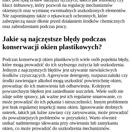
klucz imbusowy, który pozwoli na regulację mechanizmów
okiennych oraz wymianę ewentualnych uszkodzonych elementów.
Nie zapominajmy także o rękawicach ochronnych, które
zabezpieczą nasze dłonie przed działaniem środków chemicznych
oraz zabrudzeniami podczas pracy.
Jakie są najczęstsze błędy podczas
konserwacji okien plastikowych?
Podczas konserwacji okien plastikowych wiele osób popełnia błędy,
które mogą prowadzić do ich szybszego zużycia lub uszkodzenia.
Jednym z najczęstszych błędów jest używanie niewłaściwych
środków czyszczących. Agresywne detergenty, rozpuszczalniki czy
środki zawierające alkohol mogą uszkodzić powierzchnię okien,
prowadząc do ich matowienia lub odbarwienia. Kolejnym
powszechnym błędem jest zaniedbanie uszczelek. Wiele osób nie
zdaje sobie sprawy, jak ważne jest ich regularne smarowanie, co
może prowadzić do ich pękania i nieszczelności. Innym problemem
jest brak regularnej inspekcji stanu okien. Ignorowanie drobnych
usterek, takich jak luźne zawiasy czy zarysowania, może prowadzić
do poważniejszych problemów w przyszłości. Warto również
unikać nadmiernego siłowania przy otwieraniu lub zamykaniu
okien, co może prowadzić do uszkodzenia mechanizmów.