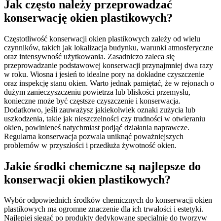
Jak często należy przeprowadzać
konserwację okien plastikowych?
Częstotliwość konserwacji okien plastikowych zależy od wielu
czynników, takich jak lokalizacja budynku, warunki atmosferyczne
oraz intensywność użytkowania. Zasadniczo zaleca się
przeprowadzanie podstawowej konserwacji przynajmniej dwa razy
w roku. Wiosna i jesień to idealne pory na dokładne czyszczenie
oraz inspekcję stanu okien. Warto jednak pamiętać, że w rejonach o
dużym zanieczyszczeniu powietrza lub bliskości przemysłu,
konieczne może być częstsze czyszczenie i konserwacja.
Dodatkowo, jeśli zauważysz jakiekolwiek oznaki zużycia lub
uszkodzenia, takie jak nieszczelności czy trudności w otwieraniu
okien, powinieneś natychmiast podjąć działania naprawcze.
Regularna konserwacja pozwala uniknąć poważniejszych
problemów w przyszłości i przedłuża żywotność okien.
Jakie środki chemiczne są najlepsze do
konserwacji okien plastikowych?
Wybór odpowiednich środków chemicznych do konserwacji okien
plastikowych ma ogromne znaczenie dla ich trwałości i estetyki.
Najlepiej sięgać po produkty dedykowane specjalnie do tworzyw