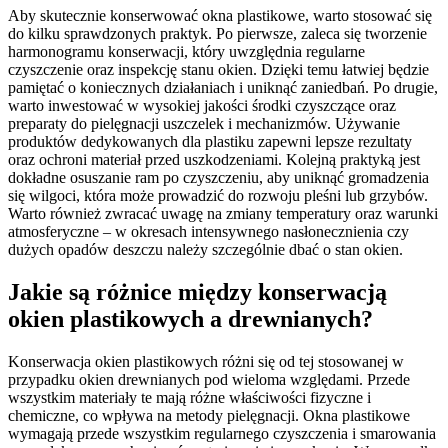
Aby skutecznie konserwować okna plastikowe, warto stosować się
do kilku sprawdzonych praktyk. Po pierwsze, zaleca się tworzenie
harmonogramu konserwacji, który uwzględnia regularne
czyszczenie oraz inspekcję stanu okien. Dzięki temu łatwiej będzie
pamiętać o koniecznych działaniach i uniknąć zaniedbań. Po drugie,
warto inwestować w wysokiej jakości środki czyszczące oraz
preparaty do pielęgnacji uszczelek i mechanizmów. Używanie
produktów dedykowanych dla plastiku zapewni lepsze rezultaty
oraz ochroni materiał przed uszkodzeniami. Kolejną praktyką jest
dokładne osuszanie ram po czyszczeniu, aby uniknąć gromadzenia
się wilgoci, która może prowadzić do rozwoju pleśni lub grzybów.
Warto również zwracać uwagę na zmiany temperatury oraz warunki
atmosferyczne – w okresach intensywnego nasłonecznienia czy
dużych opadów deszczu należy szczególnie dbać o stan okien.
Jakie są różnice między konserwacją
okien plastikowych a drewnianych?
Konserwacja okien plastikowych różni się od tej stosowanej w
przypadku okien drewnianych pod wieloma względami. Przede
wszystkim materiały te mają różne właściwości fizyczne i
chemiczne, co wpływa na metody pielęgnacji. Okna plastikowe
wymagają przede wszystkim regularnego czyszczenia i smarowania