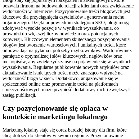
Blogi stały się popularnym narzędziem marketingowym, które
pozwala firmom na budowanie relacji z klientami oraz zwiększenie
widoczności w Internecie. Pozycjonowanie treści blogowych jest
kluczowe dla przyciągnięcia czytelników i generowania ruchu
organicznego. Dzięki odpowiednim strategiom SEO, blogi mogą
zdobywać wysokie pozycje w wynikach wyszukiwania, co
prowadzi do większej liczby odwiedzin oraz potencjalnych
konwersji. Kluczowym elementem skutecznego pozycjonowania
blogów jest tworzenie wartościowych i unikalnych treści, które
odpowiadają na pytania i potrzeby użytkowników. Warto również
pamiętać o optymalizacji słów kluczowych, nagłówków oraz
metaopisów, aby zwiększyć szanse na pojawienie się w wynikach
wyszukiwania. Regularne publikowanie nowych artykułów oraz
aktualizowanie istniejących treści może znacząco wpłynąć na
widoczność bloga w sieci. Dodatkowo, angażowanie się w
społeczności online oraz promowanie treści na platformach
społecznościowych może przynieść dodatkowy ruch i zwiększyć
zasięg publikacji.
Czy pozycjonowanie się opłaca w
kontekście marketingu lokalnego
Marketing lokalny staje się coraz bardziej istotny dla firm, które
chcą dotrzeć do klientów w swoim regionie. Pozycjonowanie