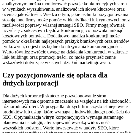
analitycznym można monitorować pozycje konkurencyjnych stron
w wynikach wyszukiwania, analizować ich słowa kluczowe oraz
oceniać jakość treści. Wiedza o tym, jakie techniki pozycjonowania
stosują inne firmy, może pomóc w identyfikacji luk rynkowych oraz
możliwości poprawy własnej strategii SEO. Firmy mogą również
uczyć się z sukcesów i błędów konkurencji, co pozwala uniknąć
kosztownych pomyłek. Dodatkowo, analiza konkurencji może
pomóc w określeniu najlepszych praktyk branżowych oraz trendów
rynkowych, co jest niezbędne do utrzymania konkurencyjności.
Warto również zwrócić uwagę na działania konkurencji w zakresie
link buildingu oraz promocji treści, co może przynieść cenne
wskazówki dotyczące własnych działań marketingowych.
Czy pozycjonowanie się opłaca dla
dużych korporacji
Dla dużych korporacji skuteczne pozycjonowanie stron
internetowych ma ogromne znaczenie ze względu na ich złożoność i
różnorodność ofert. W przypadku dużych firm często istnieje wiele
produktów lub usług, które wymagają indywidualnego podejścia do
SEO. Optymalizacja witryn korporacyjnych wymaga starannego
planowania i strategii, aby zapewnić wysoką widoczność
wszystkich podstron. Warto inwestować w audyty SEO, które