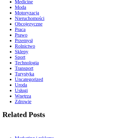
Medicine
Moda
Motoryzacja
Nieruchomości
Obcojęzyczne
Praca
Prawo
Przemysł
Rolnictwo
Sklepy
Sport
Technologia
Transport
Turystyka
Uncategorized
Uroda
Usługi
Wnętrza
Zdrowie
Related Posts