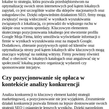
lokalne to strategia, która pozwala przedsiębiorstwom na
optymalizację swoich stron internetowych pod kątem lokalnych
zapytań, co jest szczególnie ważne dla sklepów stacjonarnych oraz
usługodawców. Dzięki odpowiednim działaniom SEO, firmy mogą
zwiększyć swoją widoczność w wynikach wyszukiwania
związanych z lokalizacją, co prowadzi do większego ruchu w
sklepie oraz wzrostu sprzedaży. Kluczowym elementem
skutecznego pozycjonowania lokalnego jest stworzenie profilu
Google Moja Firma, który umożliwia wyświetlanie informacji o
firmie w wynikach wyszukiwania oraz na mapach Google.
Dodatkowo, zbieranie pozytywnych opinii od klientów oraz
optymalizacja strony pod kątem lokalnych słów kluczowych mogą
znacząco wpłynąć na ranking witryny. Firmy powinny również
dbać o obecność w lokalnych katalogach oraz angażować się w
społeczność lokalną poprzez organizację wydarzeń czy
sponsorowanie inicjatyw.
Czy pozycjonowanie się opłaca w
kontekście analizy konkurencji
Analiza konkurencji to kluczowy element każdej strategii
marketingowej, a pozycjonowanie nie jest wyjątkiem. Zrozumienie
działań konkurencji pozwala firmom na lepsze dostosowanie swoich
strategii SEO i osiągnięcie lepszych wyników. Dzięki narzędziom