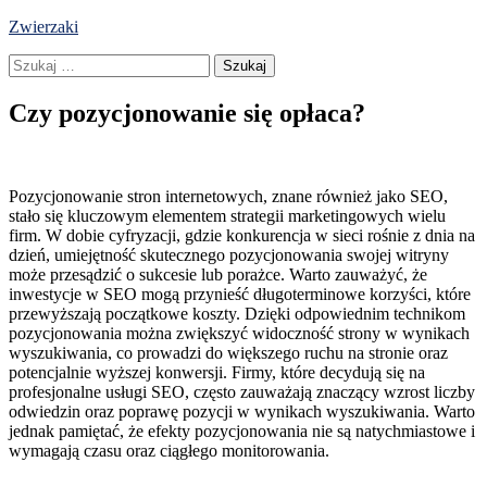
Skip
Zwierzaki
to
Szukaj:
content
Czy pozycjonowanie się opłaca?
Pozycjonowanie stron internetowych, znane również jako SEO,
stało się kluczowym elementem strategii marketingowych wielu
firm. W dobie cyfryzacji, gdzie konkurencja w sieci rośnie z dnia na
dzień, umiejętność skutecznego pozycjonowania swojej witryny
może przesądzić o sukcesie lub porażce. Warto zauważyć, że
inwestycje w SEO mogą przynieść długoterminowe korzyści, które
przewyższają początkowe koszty. Dzięki odpowiednim technikom
pozycjonowania można zwiększyć widoczność strony w wynikach
wyszukiwania, co prowadzi do większego ruchu na stronie oraz
potencjalnie wyższej konwersji. Firmy, które decydują się na
profesjonalne usługi SEO, często zauważają znaczący wzrost liczby
odwiedzin oraz poprawę pozycji w wynikach wyszukiwania. Warto
jednak pamiętać, że efekty pozycjonowania nie są natychmiastowe i
wymagają czasu oraz ciągłego monitorowania.