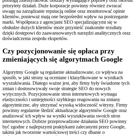
pomogą zidentyfikować obszary wymagające poprawy oraz określić
priorytety działań. Duże korporacje powinny również zwracać
uwagę na zarządzanie reputacją online oraz monitorować opinie
klientów, ponieważ mają one bezpośredni wpływ na postrzeganie
marki. Współpraca z agencjami SEO specjalizującymi się w
obsłudze dużych klientów może przynieść znakomite rezultaty
dzięki dostępowi do zaawansowanych narzędzi analitycznych oraz
doświadczenia zespołu ekspertów.
Czy pozycjonowanie się opłaca przy
zmieniających się algorytmach Google
Algorytmy Google są regularnie aktualizowane, co wpływa na
sposób, w jaki strony są oceniane i klasyfikowane w wynikach
wyszukiwania. Dlatego ważne jest, aby firmy były świadome tych
zmian i dostosowywały swoje strategie SEO do nowych
wytycznych. Pozycjonowanie stron internetowych wymaga
elastyczności i umiejętności szybkiego reagowania na zmiany
algorytmiczne, aby utrzymać wysoką widoczność witryny. Firmy
powinny regularnie śledzić aktualizacje algorytmów Google oraz
analizować ich wpływ na wyniki wyszukiwania swoich stron
internetowych. Dobrze przeprowadzone działania SEO powinny
być zgodne z najlepszymi praktykami zalecanymi przez Google,
takimi jak tworzenie wartościowej treści czy dbanie o