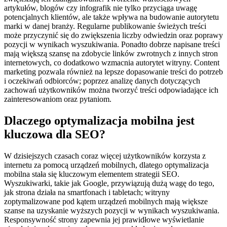
artykułów, blogów czy infografik nie tylko przyciąga uwagę
potencjalnych klientów, ale także wpływa na budowanie autorytetu
marki w danej branży. Regularne publikowanie świeżych treści
może przyczynić się do zwiększenia liczby odwiedzin oraz poprawy
pozycji w wynikach wyszukiwania. Ponadto dobrze napisane treści
mają większą szansę na zdobycie linków zwrotnych z innych stron
internetowych, co dodatkowo wzmacnia autorytet witryny. Content
marketing pozwala również na lepsze dopasowanie treści do potrzeb
i oczekiwań odbiorców; poprzez analizę danych dotyczących
zachowań użytkowników można tworzyć treści odpowiadające ich
zainteresowaniom oraz pytaniom.
Dlaczego optymalizacja mobilna jest
kluczowa dla SEO?
W dzisiejszych czasach coraz więcej użytkowników korzysta z
internetu za pomocą urządzeń mobilnych, dlatego optymalizacja
mobilna stała się kluczowym elementem strategii SEO.
Wyszukiwarki, takie jak Google, przywiązują dużą wagę do tego,
jak strona działa na smartfonach i tabletach; witryny
zoptymalizowane pod kątem urządzeń mobilnych mają większe
szanse na uzyskanie wyższych pozycji w wynikach wyszukiwania.
Responsywność strony zapewnia jej prawidłowe wyświetlanie