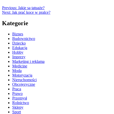
Previous:
Jakie są tatuaże?
Next:
Jak prać koce w pralce?
Kategorie
Biznes
Budownictwo
Dziecko
Edukacja
Hobby
Imprezy
Marketing i reklama
Medicine
Moda
Motoryzacja
Nieruchomości
Obcojęzyczne
Praca
Prawo
Przemysł
Rolnictwo
Sklepy
Sport