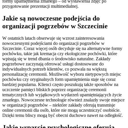
formy upamiętnienia zmarłego – od wystawienia zdjęć po
przygotowanie prezentacji multimedialnej.
Jakie są nowoczesne podejścia do
organizacji pogrzebów w Szczecinie
W ostatnich latach obserwuje się wzrost zainteresowania
nowoczesnymi podejściami do organizacji pogrzebów w
Szczecinie. Coraz więcej osób decyduje się na alternatywne formy
pochówku, takie jak kremacja czy ekologiczne pochówki, które
wpisują się w trend dbania o środowisko naturalne. Zakłady
pogrzebowe zaczynają oferować usługi dostosowane do
indywidualnych potrzeb klientów, co pozwala na większą
personalizację ceremonii. Możliwość wyboru nietypowych miejsc
pochówku czy oryginalnych form upamiętnienia staje się coraz
bardziej popularna. Klienci często poszukują także sposobów na
uczczenie pamięci bliskich poprzez organizację ceremonii
tematycznych lub wyjątkowych wydarzeń upamiętniających życie
zmarłego. Nowoczesne technologie również znalazły swoje miejsce
w organizacji pogrzebów – niektóre zakłady oferują transmisje
online ceremonii dla osób, które nie mogą uczestniczyć osobiście.
Dzięki temu bliscy mogą być obecni duchowo nawet na odległość.
Jakie wsparcie psychologiczne oferują