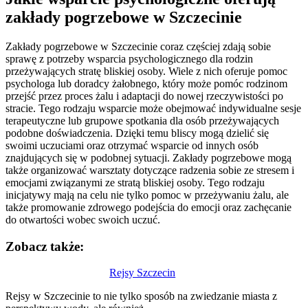
zakłady pogrzebowe w Szczecinie
Zakłady pogrzebowe w Szczecinie coraz częściej zdają sobie
sprawę z potrzeby wsparcia psychologicznego dla rodzin
przeżywających stratę bliskiej osoby. Wiele z nich oferuje pomoc
psychologa lub doradcy żałobnego, który może pomóc rodzinom
przejść przez proces żalu i adaptacji do nowej rzeczywistości po
stracie. Tego rodzaju wsparcie może obejmować indywidualne sesje
terapeutyczne lub grupowe spotkania dla osób przeżywających
podobne doświadczenia. Dzięki temu bliscy mogą dzielić się
swoimi uczuciami oraz otrzymać wsparcie od innych osób
znajdujących się w podobnej sytuacji. Zakłady pogrzebowe mogą
także organizować warsztaty dotyczące radzenia sobie ze stresem i
emocjami związanymi ze stratą bliskiej osoby. Tego rodzaju
inicjatywy mają na celu nie tylko pomoc w przeżywaniu żalu, ale
także promowanie zdrowego podejścia do emocji oraz zachęcanie
do otwartości wobec swoich uczuć.
Zobacz także:
Nawigacja
Rejsy Szczecin
wpisu
Rejsy w Szczecinie to nie tylko sposób na zwiedzanie miasta z