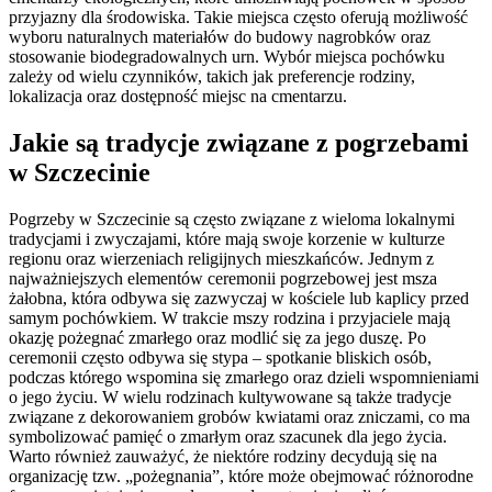
przyjazny dla środowiska. Takie miejsca często oferują możliwość
wyboru naturalnych materiałów do budowy nagrobków oraz
stosowanie biodegradowalnych urn. Wybór miejsca pochówku
zależy od wielu czynników, takich jak preferencje rodziny,
lokalizacja oraz dostępność miejsc na cmentarzu.
Jakie są tradycje związane z pogrzebami
w Szczecinie
Pogrzeby w Szczecinie są często związane z wieloma lokalnymi
tradycjami i zwyczajami, które mają swoje korzenie w kulturze
regionu oraz wierzeniach religijnych mieszkańców. Jednym z
najważniejszych elementów ceremonii pogrzebowej jest msza
żałobna, która odbywa się zazwyczaj w kościele lub kaplicy przed
samym pochówkiem. W trakcie mszy rodzina i przyjaciele mają
okazję pożegnać zmarłego oraz modlić się za jego duszę. Po
ceremonii często odbywa się stypa – spotkanie bliskich osób,
podczas którego wspomina się zmarłego oraz dzieli wspomnieniami
o jego życiu. W wielu rodzinach kultywowane są także tradycje
związane z dekorowaniem grobów kwiatami oraz zniczami, co ma
symbolizować pamięć o zmarłym oraz szacunek dla jego życia.
Warto również zauważyć, że niektóre rodziny decydują się na
organizację tzw. „pożegnania”, które może obejmować różnorodne