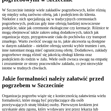
W Szczecinie istnieje wiele zakładów pogrzebowych, które różnią
się między sobą zarówno ofertą, jak i podejściem do klienta.
Niektóre z nich specjalizują się w tradycyjnych ceremoniach
pogrzebowych, podczas gdy inne oferują bardziej nowoczesne
podejście, takie jak ceremonie ekologiczne czy kremacje. Różnice te
mogą obejmować także zakres usług dodatkowych, takich jak
organizacja stypy, przygotowanie ciała do pochówku czy transport
zmarłego. Warto zwrócić uwagę na to, jakie akcesoria są dostępne
w danym zakładzie – niektóre oferują szeroki wybór trumien i urn,
inne natomiast mogą mieć ograniczoną ofertę. Dodatkowo, zakłady
pogrzebowe mogą różnić się jakością obsługi klienta oraz
podejściem do rodzin w żalu. Wiele osób zwraca uwagę na empatię
i zrozumienie ze strony pracowników zakładu, co jest niezwykle
istotne w trudnych chwilach.
Jakie formalności należy załatwić przed
pogrzebem w Szczecinie
Organizacja pogrzebu wiąże się z koniecznością załatwienia wielu
formalności, które mogą być przytłaczające dla osób
przeżywających stratę bliskiej osoby. Pierwszym krokiem jest
uzyskanie aktu zgonu, który wydawany jest przez lekarza lub