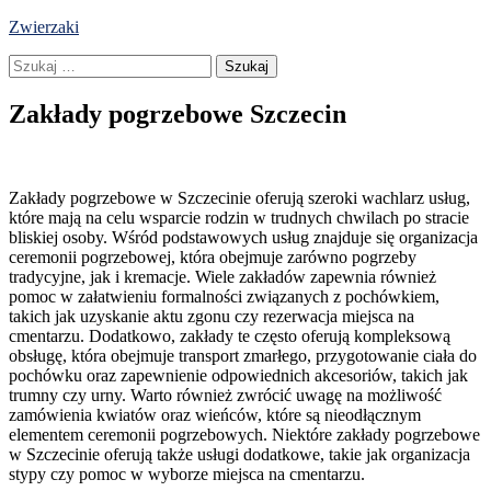
Skip
Zwierzaki
to
Szukaj:
content
Zakłady pogrzebowe Szczecin
Zakłady pogrzebowe w Szczecinie oferują szeroki wachlarz usług,
które mają na celu wsparcie rodzin w trudnych chwilach po stracie
bliskiej osoby. Wśród podstawowych usług znajduje się organizacja
ceremonii pogrzebowej, która obejmuje zarówno pogrzeby
tradycyjne, jak i kremacje. Wiele zakładów zapewnia również
pomoc w załatwieniu formalności związanych z pochówkiem,
takich jak uzyskanie aktu zgonu czy rezerwacja miejsca na
cmentarzu. Dodatkowo, zakłady te często oferują kompleksową
obsługę, która obejmuje transport zmarłego, przygotowanie ciała do
pochówku oraz zapewnienie odpowiednich akcesoriów, takich jak
trumny czy urny. Warto również zwrócić uwagę na możliwość
zamówienia kwiatów oraz wieńców, które są nieodłącznym
elementem ceremonii pogrzebowych. Niektóre zakłady pogrzebowe
w Szczecinie oferują także usługi dodatkowe, takie jak organizacja
stypy czy pomoc w wyborze miejsca na cmentarzu.