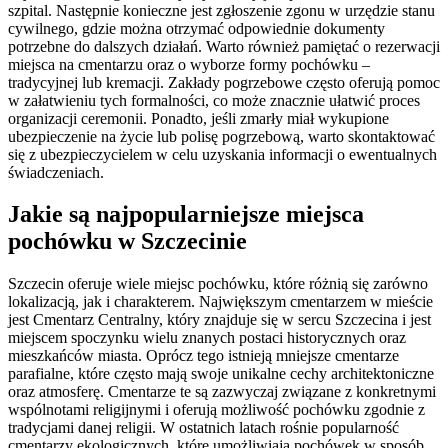
szpital. Następnie konieczne jest zgłoszenie zgonu w urzędzie stanu
cywilnego, gdzie można otrzymać odpowiednie dokumenty
potrzebne do dalszych działań. Warto również pamiętać o rezerwacji
miejsca na cmentarzu oraz o wyborze formy pochówku –
tradycyjnej lub kremacji. Zakłady pogrzebowe często oferują pomoc
w załatwieniu tych formalności, co może znacznie ułatwić proces
organizacji ceremonii. Ponadto, jeśli zmarły miał wykupione
ubezpieczenie na życie lub polisę pogrzebową, warto skontaktować
się z ubezpieczycielem w celu uzyskania informacji o ewentualnych
świadczeniach.
Jakie są najpopularniejsze miejsca
pochówku w Szczecinie
Szczecin oferuje wiele miejsc pochówku, które różnią się zarówno
lokalizacją, jak i charakterem. Największym cmentarzem w mieście
jest Cmentarz Centralny, który znajduje się w sercu Szczecina i jest
miejscem spoczynku wielu znanych postaci historycznych oraz
mieszkańców miasta. Oprócz tego istnieją mniejsze cmentarze
parafialne, które często mają swoje unikalne cechy architektoniczne
oraz atmosferę. Cmentarze te są zazwyczaj związane z konkretnymi
wspólnotami religijnymi i oferują możliwość pochówku zgodnie z
tradycjami danej religii. W ostatnich latach rośnie popularność
cmentarzy ekologicznych, które umożliwiają pochówek w sposób