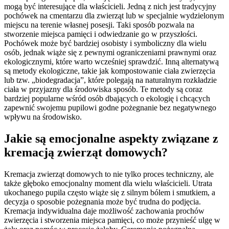
mogą być interesujące dla właścicieli. Jedną z nich jest tradycyjny
pochówek na cmentarzu dla zwierząt lub w specjalnie wydzielonym
miejscu na terenie własnej posesji. Taki sposób pozwala na
stworzenie miejsca pamięci i odwiedzanie go w przyszłości.
Pochówek może być bardziej osobisty i symboliczny dla wielu
osób, jednak wiąże się z pewnymi ograniczeniami prawnymi oraz
ekologicznymi, które warto wcześniej sprawdzić. Inną alternatywą
są metody ekologiczne, takie jak kompostowanie ciała zwierzęcia
lub tzw. „biodegradacja”, które polegają na naturalnym rozkładzie
ciała w przyjazny dla środowiska sposób. Te metody są coraz
bardziej popularne wśród osób dbających o ekologię i chcących
zapewnić swojemu pupilowi godne pożegnanie bez negatywnego
wpływu na środowisko.
Jakie są emocjonalne aspekty związane z
kremacją zwierząt domowych?
Kremacja zwierząt domowych to nie tylko proces techniczny, ale
także głęboko emocjonalny moment dla wielu właścicieli. Utrata
ukochanego pupila często wiąże się z silnym bólem i smutkiem, a
decyzja o sposobie pożegnania może być trudna do podjęcia.
Kremacja indywidualna daje możliwość zachowania prochów
zwierzęcia i stworzenia miejsca pamięci, co może przynieść ulgę w