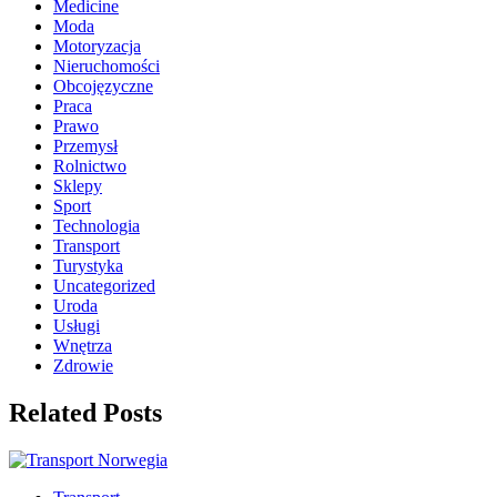
Medicine
Moda
Motoryzacja
Nieruchomości
Obcojęzyczne
Praca
Prawo
Przemysł
Rolnictwo
Sklepy
Sport
Technologia
Transport
Turystyka
Uncategorized
Uroda
Usługi
Wnętrza
Zdrowie
Related Posts