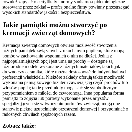
również zapytać o certyfikaty i normy sanitarno-epidemiologiczne
stosowane przez zakład – profesjonalne firmy powinny przestrzegać
wysokich standardów jakości i bezpieczeństwa.
Jakie pamiątki można stworzyć po
kremacji zwierząt domowych?
Kremacja zwierząt domowych otwiera możliwość stworzenia
różnych pamiątek związanych z ukochanym pupilem, które mogą
pomóc w zachowaniu wspomnień o nim na dłużej. Jedną z
najpopularniejszych opcji jest urna na prochy – dostępne są
różnorodne modele wykonane z różnych materiałów, takich jak
drewno czy ceramika, które można dostosować do indywidualnych
preferencji właściciela. Niektóre zakłady oferują także możliwość
wykonania pamiątkowego biżuterii zawierającej część prochów lub
włosów pupila; takie przedmioty mogą stać się symbolicznym
przypomnieniem o miłości do czworonoga. Inna popularna forma
pamiątki to zdjęcia lub portrety wykonane przez artystów
specjalizujących się w tworzeniu portretów zwierząt; mogą one
stanowić piękne uzupełnienie przestrzeni domowej i przypominać o
radosnych chwilach spędzonych razem.
Zobacz także: