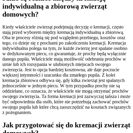
indywidualną a zbiorową zwierząt
domowych?
Kiedy właściciele zwierząt podejmują decyzję o kremacji, często
stają przed wyborem między kremacją indywidualną a zbiorową.
Oba te procesy różnią się pod względem przebiegu, kosztów oraz
tego, co dzieje się z prochami po zakończeniu kremacji. Kremacja
indywidualna polega na tym, że każde zwierzę jest spalane osobno
w dedykowanym piecu, co gwarantuje, że prochy będą wyłącznie
danego pupila. Właściciele mają możliwość odebrania prochów w
urnie lub ich rozsypania w ulubionych miejscach swojego
zwierzęcia. Jest to opcja bardziej kosztowna, ale daje poczucie
większej intymności i szacunku dla zmarłego pupila. Z kolei
kremacja zbiorowa odbywa się, gdy kilka zwierząt jest spalanych
jednocześnie w jednym piecu. W tym przypadku prochy nie są
oddzielane, co oznacza, że właściciele nie mogą otrzymać prochów
swojego zwierzęcia. Ta forma kremacji jest zazwyczaj tańsza i może
być odpowiednia dla osób, które nie potrzebują zachować prochów
swojego pupila lub które chcą zaoszczędzić na kosztach związanych
z pożegnaniem.
Jak przygotować się do kremacji zwierząt
domowych?