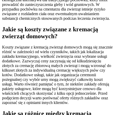
prowadzić do zanieczyszczenia gleby i wód gruntowych. W
przypadku pochówku na cmentarzu dla zwierząt istnieje ryzyko
związane z rozkładem ciała oraz ewentualnym uwalnianiem
substancji chemicznych stosowanych podczas leczenia zwierzęcia.
Jakie są koszty związane z kremacją
zwierząt domowych?
Koszty związane z kremacją zwierząt domowych mogą się znacznie
różnić w zależności od wielu czynników, takich jak lokalizacja
zakładu kremacyjnego, wielkość zwierzęcia oraz wybrane usługi
dodatkowe. Zazwyczaj ceny zaczynają się od kilkudziesięciu
złotych za cremację zbiorową małych zwierząt i mogą wzrosnąć do
kilkuset złotych za indywidualną cremację większych psów czy
kotów. Dodatkowe usługi, takie jak organizacja ceremonii
pożegnalnej czy wybór urny mogą zwiększyć całkowity koszt
usługi. Warto również pamiętać o tym, że niektóre zakłady oferują
pakiety usługowe, które mogą być korzystniejsze cenowo dla
właścicieli chcących skorzystać z kilku opcji jednocześnie. Przed
podjęciem decyzji warto porównać oferty różnych zakładów oraz
zapoznać się z opiniami innych klientów.
Jakie są różnice między kremacją