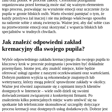
żalu oraz pomóc w procesie żałoby. Ceremonia pożegnalna
organizowana przed kremacją może stać się ważnym elementem
tego procesu, pozwalając na wyrażenie emocji oraz uczczenie życia
pupila w gronie bliskich osób. Warto również pamiętać o tym, że
każdy przeżywa żal inaczej i nie ma jednego właściwego sposobu
na radzenie sobie z utratą zwierzęcia. Ważne jest, aby dać sobie czas
na przetworzenie emocji oraz skorzystać z wsparcia bliskich lub
specjalistów w trudnych chwilach.
Jak znaleźć odpowiedni zakład
kremacyjny dla swojego pupila?
Wybór odpowiedniego zakładu kremacyjnego dla swojego pupila to
kluczowy krok w procesie pożegnania i powinien być dokładnie
przemyślany. Istotne jest, aby znaleźć miejsce, które będzie
oferować usługi zgodne z naszymi oczekiwaniami oraz wartościami.
Dobrym punktem wyjścia są rekomendacje znajomych lub
weterynarzy, którzy mogą polecić sprawdzone zakłady w okolicy.
Ważne jest również zapoznanie się z opiniami innych klientów
dostępnych w Internecie – wiele osób dzieli się swoimi
doświadczeniami związanymi z konkretnymi firmami. Po
znalezieniu kilku potencjalnych miejsc warto umówić się na
spotkanie lub telefonicznie skonsultować szczegóły dotyczące
procesu kremacji oraz dostępnych usług dodatkowych. Dobrze jest