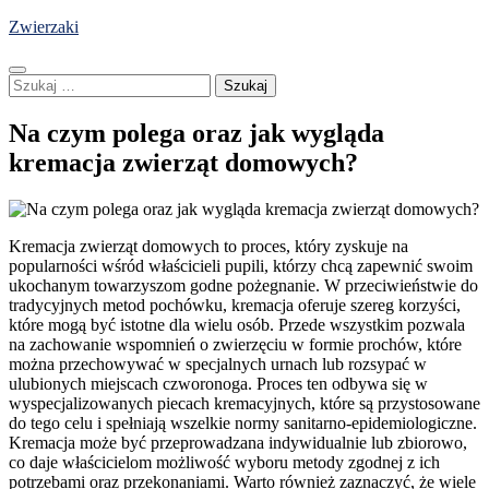
Skip
Zwierzaki
to
content
Szukaj:
Na czym polega oraz jak wygląda
kremacja zwierząt domowych?
Kremacja zwierząt domowych to proces, który zyskuje na
popularności wśród właścicieli pupili, którzy chcą zapewnić swoim
ukochanym towarzyszom godne pożegnanie. W przeciwieństwie do
tradycyjnych metod pochówku, kremacja oferuje szereg korzyści,
które mogą być istotne dla wielu osób. Przede wszystkim pozwala
na zachowanie wspomnień o zwierzęciu w formie prochów, które
można przechowywać w specjalnych urnach lub rozsypać w
ulubionych miejscach czworonoga. Proces ten odbywa się w
wyspecjalizowanych piecach kremacyjnych, które są przystosowane
do tego celu i spełniają wszelkie normy sanitarno-epidemiologiczne.
Kremacja może być przeprowadzana indywidualnie lub zbiorowo,
co daje właścicielom możliwość wyboru metody zgodnej z ich
potrzebami oraz przekonaniami. Warto również zaznaczyć, że wiele