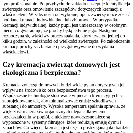
tym profesjonalnie. Po przybyciu do zakładu następuje identyfikacja
zwierzęcia oraz omówienie szczegółów dotyczących kremacji z
właścicielem. W zależności od wybranej opcji, zwierzę może zostać
poddane kremacji indywidualnej lub zbiorowej. W przypadku
kremacji indywidualnej, każdy pupil jest umieszczany w osobnym
piecu, co gwarantuje, że prochy będą jedynie jego. Następnie
rozpoczyna się właściwy proces spalania, który trwa od jednej do
kilku godzin, w zależności od wielkości zwierzęcia. Po zakończeniu
kremacji prochy są zbierane i przygotowywane do wydania
właścicielowi.
Czy kremacja zwierząt domowych jest
ekologiczna i bezpieczna?
Kremacja zwierząt domowych budzi wiele pytań dotyczących jej
wpływu na środowisko oraz bezpieczeństwa tego procesu.
Współczesne technologie stosowane w piecach kremacyjnych są
zaprojektowane tak, aby minimalizować emisję szkodliwych
substancji do atmosfery. Wysoka temperatura spalania sprawia, że
większość materiałów organicznych ulega całkowitemu
przekształceniu w popiół, a niektóre nowoczesne piece są
wyposażone w systemy filtrujące, które redukują emisję dymu i
zapachów. Co więcej, kremacja jest często postrzegana jako bardziej
ekologiczna alternatywa dla tradycyjnego pochówku, który może