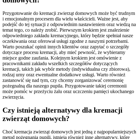
Przygotowanie do kremacji zwierząt domowych może być trudnym
i emocjonalnym procesem dla wielu właścicieli. Ważne jest, aby
podejść do tej sytuacji z odpowiednim nastawieniem oraz wiedzą na
temat tego, co należy zrobić. Pierwszym krokiem jest znalezienie
odpowiedniego zakładu kremacyjnego, który będzie spełniał nasze
oczekiwania oraz oferował usługi zgodne z naszymi potrzebami.
Warto poszukać opinii innych klientów oraz zapytać o szczegóły
dotyczące procesu kremacji, aby mieć pewność, że wybieramy
miejsce godne zaufania. Kolejnym krokiem jest omówienie z
pracownikami zakładu wszelkich szczegółów dotyczących
kremacji, takich jak wybór metody (indywidualna czy zbiorowa),
rodzaj urny oraz ewentualne dodatkowe usługi. Warto również
zastanowić się nad tym, czy chcemy zorganizować ceremonię
pożegnalną dla naszego pupila. Przygotowanie takiej ceremonii
może pomóc w przeżyciu żalu oraz uczczeniu pamięci ukochanego
zwierzęcia.
Czy istnieją alternatywy dla kremacji
zwierząt domowych?
Choć kremacja zwierząt domowych jest jedną z najpopularniejszych
metod pożegnania pupili, istnieją również inne alternatywy, które