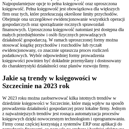
Najpopularniejsze opcje to pełna księgowość oraz uproszczona
księgowość. Pełna księgowość jest obowiązkowa dla większych
firm oraz tych, które przekraczają określone limity przychodów.
Obejmuje ona szczegółowe ewidencjonowanie wszystkich operacji
gospodarczych oraz sporządzanie rocznych sprawozdań
finansowych. Uproszczona księgowość natomiast jest dostępna dla
małych przedsiębiorstw i osób fizycznych prowadzących
działalność gospodarczą. W ramach uproszczonej formy można
stosować książkę przychodów i rozchodów lub ryczałt
ewidencjonowany, co znacznie upraszcza proces rozliczeń
podatkowych. Wybór odpowiedniej formy prowadzenia
księgowości powinien być dokładnie przemyślany i dostosowany
do charakterystyki działalności oraz planów rozwoju firmy.
Jakie są trendy w księgowości w
Szczecinie na 2023 rok
W 2023 roku można zaobserwować kilka istotnych trendów w
dziedzinie księgowości w Szczecinie, które mają wpływ na sposób
prowadzenia działalności gospodarczej przez lokalne firmy. Jednym
z najważniejszych trendów jest rosnąca automatyzacja procesów
księgowych dzięki nowoczesnym technologiom i oprogramowaniu.
Firmy coraz częściej korzystają z systemów ERP oraz aplikacji do