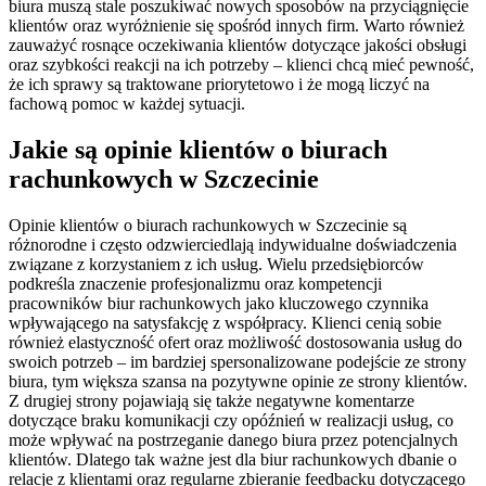
biura muszą stale poszukiwać nowych sposobów na przyciągnięcie
klientów oraz wyróżnienie się spośród innych firm. Warto również
zauważyć rosnące oczekiwania klientów dotyczące jakości obsługi
oraz szybkości reakcji na ich potrzeby – klienci chcą mieć pewność,
że ich sprawy są traktowane priorytetowo i że mogą liczyć na
fachową pomoc w każdej sytuacji.
Jakie są opinie klientów o biurach
rachunkowych w Szczecinie
Opinie klientów o biurach rachunkowych w Szczecinie są
różnorodne i często odzwierciedlają indywidualne doświadczenia
związane z korzystaniem z ich usług. Wielu przedsiębiorców
podkreśla znaczenie profesjonalizmu oraz kompetencji
pracowników biur rachunkowych jako kluczowego czynnika
wpływającego na satysfakcję z współpracy. Klienci cenią sobie
również elastyczność ofert oraz możliwość dostosowania usług do
swoich potrzeb – im bardziej spersonalizowane podejście ze strony
biura, tym większa szansa na pozytywne opinie ze strony klientów.
Z drugiej strony pojawiają się także negatywne komentarze
dotyczące braku komunikacji czy opóźnień w realizacji usług, co
może wpływać na postrzeganie danego biura przez potencjalnych
klientów. Dlatego tak ważne jest dla biur rachunkowych dbanie o
relacje z klientami oraz regularne zbieranie feedbacku dotyczącego