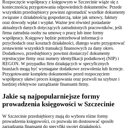
Rozpoczęcie współpracy z księgowym w Szczecinie wiąże się z
koniecznością przygotowania odpowiednich dokumentów. Przede
wszystkim przedsiębiorcy powinni zgromadzić wszelkie dokumenty
związane z działalnością gospodarczą, takie jak umowy, faktury
oraz dowody wpłat i wypłat. Ważne jest również posiadanie
aktualnych danych dotyczących zatrudnionych pracowników, jeśli
firma zatrudnia osoby na umowę o pracę lub inne formy
współpracy. Księgowy będzie potrzebował informacji o
przychodach oraz kosztach działalności, dlatego warto przygotować
zestawienie wszystkich transakcji finansowych za dany okres.
Dodatkowo, przedsiębiorcy powinni dostarczyć dokumenty
rejestracyjne firmy oraz numery identyfikacji podatkowej (NIP) i
REGON. W przypadku firm działających w specyficznych
branżach mogą być wymagane dodatkowe zezwolenia lub licencje.
Przygotowanie kompletu dokumentów przed rozpoczęciem
współpracy ułatwi proces księgowania oraz pozwoli na szybsze i
bardziej efektywne zarządzanie finansami firmy.
Jakie są najpopularniejsze formy
prowadzenia księgowości w Szczecinie
W Szczecinie przedsiębiorcy mają do wyboru różne formy
prowadzenia księgowości, co pozwala im dostosować sposób
zarządzania finansami do specyfiki swojej działalności.