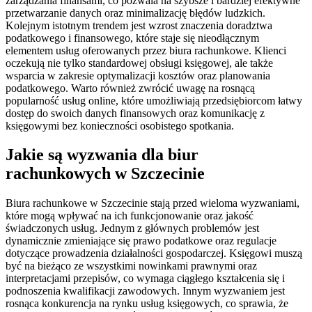
zarządzania finansami, co pozwala na szybsze i bardziej efektywne
przetwarzanie danych oraz minimalizację błędów ludzkich.
Kolejnym istotnym trendem jest wzrost znaczenia doradztwa
podatkowego i finansowego, które staje się nieodłącznym
elementem usług oferowanych przez biura rachunkowe. Klienci
oczekują nie tylko standardowej obsługi księgowej, ale także
wsparcia w zakresie optymalizacji kosztów oraz planowania
podatkowego. Warto również zwrócić uwagę na rosnącą
popularność usług online, które umożliwiają przedsiębiorcom łatwy
dostęp do swoich danych finansowych oraz komunikację z
księgowymi bez konieczności osobistego spotkania.
Jakie są wyzwania dla biur
rachunkowych w Szczecinie
Biura rachunkowe w Szczecinie stają przed wieloma wyzwaniami,
które mogą wpływać na ich funkcjonowanie oraz jakość
świadczonych usług. Jednym z głównych problemów jest
dynamicznie zmieniające się prawo podatkowe oraz regulacje
dotyczące prowadzenia działalności gospodarczej. Księgowi muszą
być na bieżąco ze wszystkimi nowinkami prawnymi oraz
interpretacjami przepisów, co wymaga ciągłego kształcenia się i
podnoszenia kwalifikacji zawodowych. Innym wyzwaniem jest
rosnąca konkurencja na rynku usług księgowych, co sprawia, że