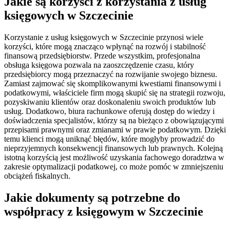
Jakie są korzyści z korzystania z usług
księgowych w Szczecinie
Korzystanie z usług księgowych w Szczecinie przynosi wiele
korzyści, które mogą znacząco wpłynąć na rozwój i stabilność
finansową przedsiębiorstw. Przede wszystkim, profesjonalna
obsługa księgowa pozwala na zaoszczędzenie czasu, który
przedsiębiorcy mogą przeznaczyć na rozwijanie swojego biznesu.
Zamiast zajmować się skomplikowanymi kwestiami finansowymi i
podatkowymi, właściciele firm mogą skupić się na strategii rozwoju,
pozyskiwaniu klientów oraz doskonaleniu swoich produktów lub
usług. Dodatkowo, biura rachunkowe oferują dostęp do wiedzy i
doświadczenia specjalistów, którzy są na bieżąco z obowiązującymi
przepisami prawnymi oraz zmianami w prawie podatkowym. Dzięki
temu klienci mogą uniknąć błędów, które mogłyby prowadzić do
nieprzyjemnych konsekwencji finansowych lub prawnych. Kolejną
istotną korzyścią jest możliwość uzyskania fachowego doradztwa w
zakresie optymalizacji podatkowej, co może pomóc w zmniejszeniu
obciążeń fiskalnych.
Jakie dokumenty są potrzebne do
współpracy z księgowym w Szczecinie