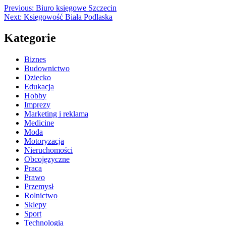
Previous:
Biuro księgowe Szczecin
Next:
Księgowość Biała Podlaska
Kategorie
Biznes
Budownictwo
Dziecko
Edukacja
Hobby
Imprezy
Marketing i reklama
Medicine
Moda
Motoryzacja
Nieruchomości
Obcojęzyczne
Praca
Prawo
Przemysł
Rolnictwo
Sklepy
Sport
Technologia