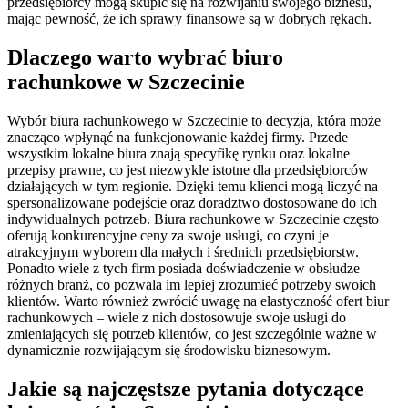
przedsiębiorcy mogą skupić się na rozwijaniu swojego biznesu,
mając pewność, że ich sprawy finansowe są w dobrych rękach.
Dlaczego warto wybrać biuro
rachunkowe w Szczecinie
Wybór biura rachunkowego w Szczecinie to decyzja, która może
znacząco wpłynąć na funkcjonowanie każdej firmy. Przede
wszystkim lokalne biura znają specyfikę rynku oraz lokalne
przepisy prawne, co jest niezwykle istotne dla przedsiębiorców
działających w tym regionie. Dzięki temu klienci mogą liczyć na
spersonalizowane podejście oraz doradztwo dostosowane do ich
indywidualnych potrzeb. Biura rachunkowe w Szczecinie często
oferują konkurencyjne ceny za swoje usługi, co czyni je
atrakcyjnym wyborem dla małych i średnich przedsiębiorstw.
Ponadto wiele z tych firm posiada doświadczenie w obsłudze
różnych branż, co pozwala im lepiej zrozumieć potrzeby swoich
klientów. Warto również zwrócić uwagę na elastyczność ofert biur
rachunkowych – wiele z nich dostosowuje swoje usługi do
zmieniających się potrzeb klientów, co jest szczególnie ważne w
dynamicznie rozwijającym się środowisku biznesowym.
Jakie są najczęstsze pytania dotyczące