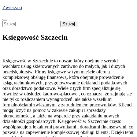
Skip
Zwierzaki
to
content
Szukaj:
Księgowość Szczecin
Księgowość w Szczecinie to obszar, który obejmuje szeroki
wachlarz usług skierowanych zarówno do małych, jak i dużych
przedsiębiorstw. Firmy księgowe w tym mieście oferują
kompleksową obsługę finansową, która obejmuje prowadzenie
ksiąg rachunkowych, przygotowywanie deklaracji podatkowych
oraz doradztwo podatkowe. Wiele z tych firm specjalizuje się
również w obsłudze kadrowo-płacowej, co oznacza, że zajmują się
nie tylko rozliczaniem wynagrodzeń, ale także wszelkimi
formalnościami związanymi z zatrudnieniem pracowników. Klienci
mogą liczyć na pomoc w zakresie zakupu i sprzedaży
nieruchomości, a także na wsparcie przy zakładaniu nowych
działalności gospodarczych. Księgowość w Szczecinie często
współpracuje z lokalnymi prawnikami i doradcami finansowymi, co
pozwala na zapewnienie kompleksowej obsługi klienta. Dzięki temu