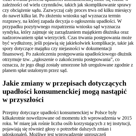
zależności od wielu czynników, takich jak skomplikowanie sprawy
czy obciążenie sądu. Zazwyczaj cały proces trwa od kilku miesięcy
do nawet kilku lat. Po złożeniu wniosku sąd wyznacza termin
rozprawy, na której zapada decyzja o ogłoszeniu upadłości. W
przypadku pozytywnego rozpatrzenia wniosku sąd wyznacza
syndyka, który zajmuje się zarządzaniem majątkiem dłużnika oraz
nadzorowaniem spłat wierzycieli. Czas trwania postępowania może
być wydłużony, jeśli pojawią się jakiekolwiek komplikacje, takie jak
spory dotyczące majątku czy niejasności w dokumentacji
finansowej. Po zakończeniu postępowania upadłościowego dłużnik
otrzymuje tzw. „zgłoszenie o zakończeniu postępowania”, co
oznacza, że jego długi zostały umorzone lub uregulowane zgodnie z
planem spłat ustalonym przez sąd.
Jakie zmiany w przepisach dotyczących
upadłości konsumenckiej mogą nastąpić
w przyszłości
Przepisy dotyczące upadłości konsumenckiej w Polsce były
kilkakrotnie nowelizowane od momentu ich wprowadzenia w 2015
roku. W miarę jak rośnie liczba osób korzystających z tej instytucji,
pojawiają się również głosy o potrzebie dalszych zmian i
udoskonaleń. Możliwe jest wprowadzenie uproszczeń