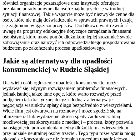
również organizacje pozarządowe oraz instytucje oferujące
bezpłatne porady prawne dla osób znajdujących się w trudnej
sytuacji finansowej. Takie wsparcie może być niezwykle cenne dla
osób, które nie mają doświadczenia w sprawach prawnych i czują
się zagubione w gąszczu przepisów. Dodatkowo warto zwrócić
uwagę na programy edukacyjne dotyczące zarządzania finansami
osobistymi, które mogą pomóc dłużnikom lepiej zrozumieć swoje
zobowiązania oraz nauczyć ich odpowiedzialnego gospodarowania
budżetem po zakończeniu procesu upadłościowego.
Jakie są alternatywy dla upadłości
konsumenckiej w Rudzie Śląskiej
Dla wielu osób ogłoszenie upadłości konsumenckiej może
wydawać się jedynym rozwiązaniem problemów finansowych,
jednak istnieją także inne opcje, które warto rozważyć przed
podjęciem tak drastycznej decyzji. Jedną z alternatyw jest
negocjacja warunków spłaty długu bezpośrednio z wierzycielami.
Wiele firm jest otwartych na rozmowy i może zgodzić się na
obniżenie rat lub wydłużenie okresu spłaty zadłużenia. Inną
możliwością jest skorzystanie z mediacji – procesu, który pozwala
na osiągnięcie porozumienia między dłużnikiem a wierzycielem
przy udziale neutralnej osoby trzeciej. Tego typu rozwiązania mogą
okazać się korzystniejsze niż formalna procedura upadłościowa i