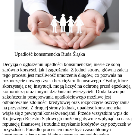
Upadłość konsumencka Ruda Śląska
Decyzja o ogłoszeniu upadłości konsumenckiej niesie ze sobą
zarówno korzyści, jak i zagrożenia. Z jednej strony, główną zaletą
tego procesu jest możliwość umorzenia długów, co pozwala na
rozpoczęcie nowego życia bez ciężaru finansowego. Osoby, które
skorzystają z tej instytucji, mogą liczyć na ochronę przed egzekucją
komorniczą oraz innymi działaniami wierzycieli. Dodatkowo po
zakończeniu postępowania upadłościowego możliwe jest
odbudowanie zdolności kredytowej oraz rozpoczęcie oszczędzania
na przyszłość. Z drugiej strony jednak, upadłość konsumencka
wiąże się z pewnymi konsekwencjami. Przede wszystkim wpis do
Krajowego Rejestru Sądowego może negatywnie wpłynąć na naszą
reputację finansową i utrudnić uzyskanie kredytów czy pożyczek w
przyszłości. Ponadto proces ten może być czasochłonny i
kosztowny, a jego wyniki nie zawsze są przewidywalne.