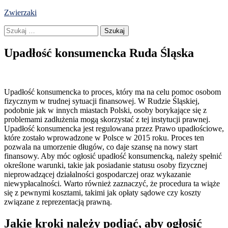
Skip
Zwierzaki
to
Szukaj:
content
Upadłość konsumencka Ruda Śląska
Upadłość konsumencka to proces, który ma na celu pomoc osobom
fizycznym w trudnej sytuacji finansowej. W Rudzie Śląskiej,
podobnie jak w innych miastach Polski, osoby borykające się z
problemami zadłużenia mogą skorzystać z tej instytucji prawnej.
Upadłość konsumencka jest regulowana przez Prawo upadłościowe,
które zostało wprowadzone w Polsce w 2015 roku. Proces ten
pozwala na umorzenie długów, co daje szansę na nowy start
finansowy. Aby móc ogłosić upadłość konsumencką, należy spełnić
określone warunki, takie jak posiadanie statusu osoby fizycznej
nieprowadzącej działalności gospodarczej oraz wykazanie
niewypłacalności. Warto również zaznaczyć, że procedura ta wiąże
się z pewnymi kosztami, takimi jak opłaty sądowe czy koszty
związane z reprezentacją prawną.
Jakie kroki należy podjąć, aby ogłosić