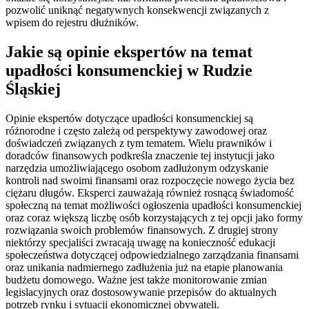
pozwolić uniknąć negatywnych konsekwencji związanych z
wpisem do rejestru dłużników.
Jakie są opinie ekspertów na temat
upadłości konsumenckiej w Rudzie
Śląskiej
Opinie ekspertów dotyczące upadłości konsumenckiej są
różnorodne i często zależą od perspektywy zawodowej oraz
doświadczeń związanych z tym tematem. Wielu prawników i
doradców finansowych podkreśla znaczenie tej instytucji jako
narzędzia umożliwiającego osobom zadłużonym odzyskanie
kontroli nad swoimi finansami oraz rozpoczęcie nowego życia bez
ciężaru długów. Eksperci zauważają również rosnącą świadomość
społeczną na temat możliwości ogłoszenia upadłości konsumenckiej
oraz coraz większą liczbę osób korzystających z tej opcji jako formy
rozwiązania swoich problemów finansowych. Z drugiej strony
niektórzy specjaliści zwracają uwagę na konieczność edukacji
społeczeństwa dotyczącej odpowiedzialnego zarządzania finansami
oraz unikania nadmiernego zadłużenia już na etapie planowania
budżetu domowego. Ważne jest także monitorowanie zmian
legislacyjnych oraz dostosowywanie przepisów do aktualnych
potrzeb rynku i sytuacji ekonomicznej obywateli.