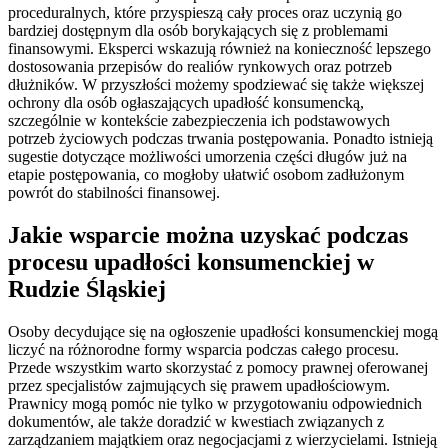
proceduralnych, które przyspieszą cały proces oraz uczynią go
bardziej dostępnym dla osób borykających się z problemami
finansowymi. Eksperci wskazują również na konieczność lepszego
dostosowania przepisów do realiów rynkowych oraz potrzeb
dłużników. W przyszłości możemy spodziewać się także większej
ochrony dla osób ogłaszających upadłość konsumencką,
szczególnie w kontekście zabezpieczenia ich podstawowych
potrzeb życiowych podczas trwania postępowania. Ponadto istnieją
sugestie dotyczące możliwości umorzenia części długów już na
etapie postępowania, co mogłoby ułatwić osobom zadłużonym
powrót do stabilności finansowej.
Jakie wsparcie można uzyskać podczas
procesu upadłości konsumenckiej w
Rudzie Śląskiej
Osoby decydujące się na ogłoszenie upadłości konsumenckiej mogą
liczyć na różnorodne formy wsparcia podczas całego procesu.
Przede wszystkim warto skorzystać z pomocy prawnej oferowanej
przez specjalistów zajmujących się prawem upadłościowym.
Prawnicy mogą pomóc nie tylko w przygotowaniu odpowiednich
dokumentów, ale także doradzić w kwestiach związanych z
zarządzaniem majątkiem oraz negocjacjami z wierzycielami. Istnieją