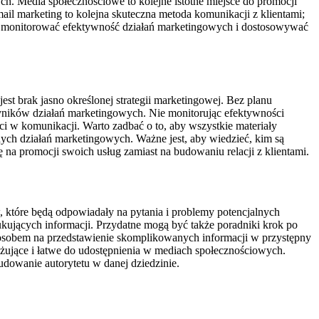
. Media społecznościowe to kolejne istotne miejsce do promocji
ail marketing to kolejna skuteczna metoda komunikacji z klientami;
ją monitorować efektywność działań marketingowych i dostosowywać
st brak jasno określonej strategii marketingowej. Bez planu
wyników działań marketingowych. Nie monitorując efektywności
ści w komunikacji. Warto zadbać o to, aby wszystkie materiały
ych działań marketingowych. Ważne jest, aby wiedzieć, kim są
 na promocji swoich usług zamiast na budowaniu relacji z klientami.
 które będą odpowiadały na pytania i problemy potencjalnych
kujących informacji. Przydatne mogą być także poradniki krok po
osobem na przedstawienie skomplikowanych informacji w przystępny
gażujące i łatwe do udostępnienia w mediach społecznościowych.
udowanie autorytetu w danej dziedzinie.