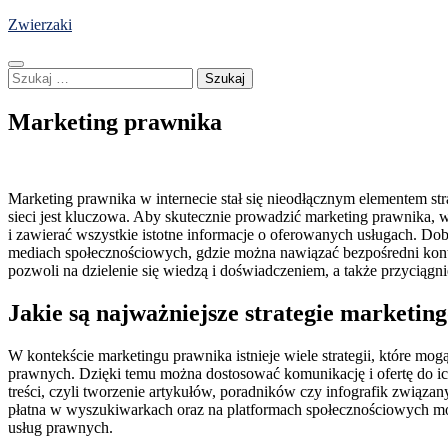
Skip
Zwierzaki
to
content
Szukaj:
Marketing prawnika
Marketing prawnika w internecie stał się nieodłącznym elementem str
sieci jest kluczowa. Aby skutecznie prowadzić marketing prawnika, wa
i zawierać wszystkie istotne informacje o oferowanych usługach. D
mediach społecznościowych, gdzie można nawiązać bezpośredni kont
pozwoli na dzielenie się wiedzą i doświadczeniem, a także przyciągni
Jakie są najważniejsze strategie marketi
W kontekście marketingu prawnika istnieje wiele strategii, które mo
prawnych. Dzięki temu można dostosować komunikację i ofertę do ich 
treści, czyli tworzenie artykułów, poradników czy infografik związ
płatna w wyszukiwarkach oraz na platformach społecznościowych mo
usług prawnych.