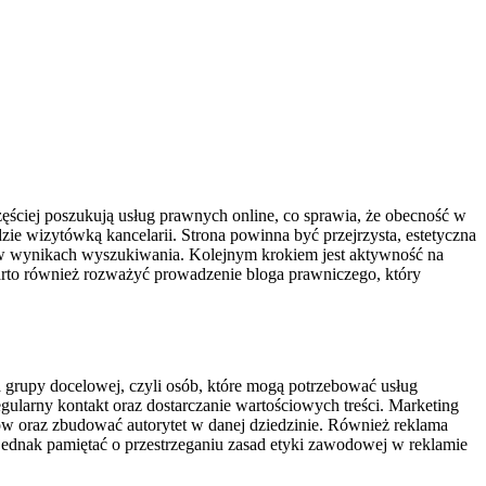
częściej poszukują usług prawnych online, co sprawia, że obecność w
dzie wizytówką kancelarii. Strona powinna być przejrzysta, estetyczna
na w wynikach wyszukiwania. Kolejnym krokiem jest aktywność na
arto również rozważyć prowadzenie bloga prawniczego, który
a grupy docelowej, czyli osób, które mogą potrzebować usług
gularny kontakt oraz dostarczanie wartościowych treści. Marketing
tów oraz zbudować autorytet w danej dziedzinie. Również reklama
ednak pamiętać o przestrzeganiu zasad etyki zawodowej w reklamie