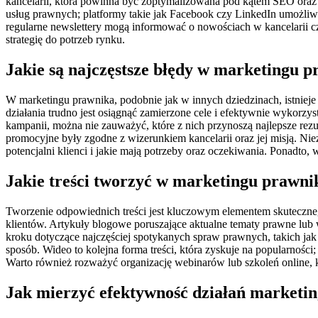
kancelarii, która powinna być zoptymalizowana pod kątem SEO oraz 
usług prawnych; platformy takie jak Facebook czy LinkedIn umożliwia
regularne newslettery mogą informować o nowościach w kancelarii 
strategię do potrzeb rynku.
Jakie są najczęstsze błędy w marketingu 
W marketingu prawnika, podobnie jak w innych dziedzinach, istnieje 
działania trudno jest osiągnąć zamierzone cele i efektywnie wykor
kampanii, można nie zauważyć, które z nich przynoszą najlepsze rezu
promocyjne były zgodne z wizerunkiem kancelarii oraz jej misją. N
potencjalni klienci i jakie mają potrzeby oraz oczekiwania. Ponadto
Jakie treści tworzyć w marketingu prawni
Tworzenie odpowiednich treści jest kluczowym elementem skuteczneg
klientów. Artykuły blogowe poruszające aktualne tematy prawne lub
kroku dotyczące najczęściej spotykanych spraw prawnych, takich j
sposób. Wideo to kolejna forma treści, która zyskuje na popularnośc
Warto również rozważyć organizację webinarów lub szkoleń online, k
Jak mierzyć efektywność działań marketi