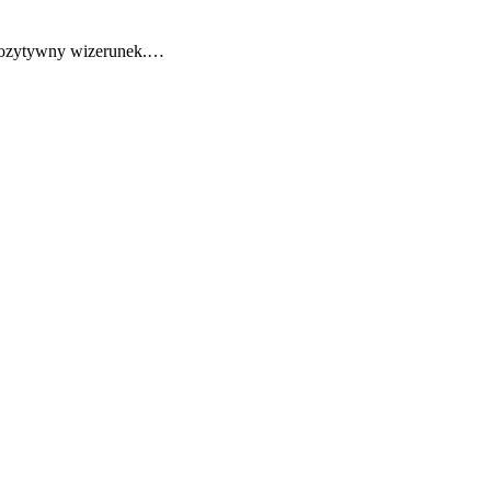
ą pozytywny wizerunek.…