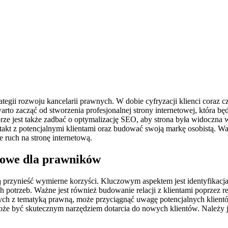
ategii rozwoju kancelarii prawnych. W dobie cyfryzacji klienci coraz 
rto zacząć od stworzenia profesjonalnej strony internetowej, która bę
obrze jest także zadbać o optymalizację SEO, aby strona była widocz
akt z potencjalnymi klientami oraz budować swoją markę osobistą. W
e ruch na stronę internetową.
ngowe dla prawników
gą przynieść wymierne korzyści. Kluczowym aspektem jest identyfikacj
potrzeb. Ważne jest również budowanie relacji z klientami poprzez re
anych z tematyką prawną, może przyciągnąć uwagę potencjalnych klien
że być skutecznym narzędziem dotarcia do nowych klientów. Należy j