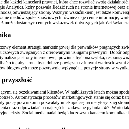
e dla każdej kancelarii prawnej, która chce rozwijać swoją działalnoś
 Analytics, który pozwala śledzić ruch na stronie internetowej ora
 pochodzą odwiedzający stronę. Ważnym wskaźnikiem jest także konwersj
itorowanie mediów społecznościowych również daje cenne informacje; w
nież może dostarczyć cennych wskazówek dotyczących jakości świadcz
nika
owy element strategii marketingowej dla prawników pragnących zwięk
kluczowych związanych z oferowanymi usługami prawnymi. Dobór odpo
ymalizacja strony internetowej; powinna być ona szybka, responsywna
bać o to, aby strona była dobrze powiązana z innymi wartościowymi ź
tykułów blogowych może pozytywnie wpłynąć na pozycję strony w wyni
 przyszłość
ącymi się oczekiwaniami klientów. W najbliższych latach można spodzi
 potrzeb. Automatyzacja procesów marketingowych stanie się coraz ba
 pracę prawnikom i pozwalały im skupić się na merytorycznej stronie
enta oraz odpowiadać na najczęściej zadawane pytania 24/7. Warto tak
yjne teksty. Social media nadal będą kluczowym kanałem komunikacji; p