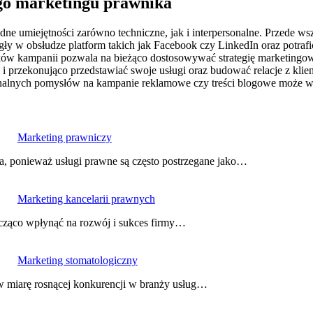
ego marketingu prawnika
ne umiejętności zarówno techniczne, jak i interpersonalne. Przede w
y w obsłudze platform takich jak Facebook czy LinkedIn oraz potrafić
ków kampanii pozwala na bieżąco dostosowywać strategię marketingow
 przekonująco przedstawiać swoje usługi oraz budować relacje z klien
inalnych pomysłów na kampanie reklamowe czy treści blogowe może wyr
Marketing prawniczy
a, ponieważ usługi prawne są często postrzegane jako…
Marketing kancelarii prawnych
acząco wpłynąć na rozwój i sukces firmy…
Marketing stomatologiczny
 w miarę rosnącej konkurencji w branży usług…