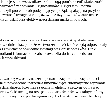
ć. Istnieje wiele wskaźników, które mogą pomóc ocenić skuteczność
z analizować zachowania użytkowników. Dzięki temu można
a, czyli procent osób podejmujących pożądaną akcję, na przykład
arto zwracać uwagę na zaangażowanie użytkowników oraz liczbę
onych usług oraz efektywności działań marketingowych.
szyć widoczność swojej kancelarii w sieci. Aby skutecznie
wiednich fraz pomoże w stworzeniu treści, które będą odpowiadały
 i zawierać odpowiednie metatagi oraz opisy obrazków. Linki
ródłami informacji oraz aby prowadziła do innych podstron
kach wyszukiwania.
ewać się wzrostu znaczenia personalizacji komunikacji; klienci
rdziej powszechna; narzędzia umożliwiające automatyczne wysyłanie
 działalności. Również sztuczna inteligencja zaczyna odgrywać
że zwrócić uwagę na rosnącą popularność treści wizualnych; filmy i
latformy takie jak Instagram czy TikTok stają się coraz bardziej