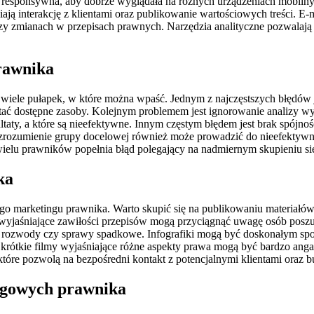
responsywna, aby dobrze wyglądała na różnych urządzeniach mobilnych
ją interakcję z klientami oraz publikowanie wartościowych treści. E-m
czy zmianach w przepisach prawnych. Narzędzia analityczne pozwala
prawnika
wiele pułapek, w które można wpaść. Jednym z najczęstszych błędów je
zystać dostępne zasoby. Kolejnym problemem jest ignorowanie analizy 
ltaty, a które są nieefektywne. Innym częstym błędem jest brak spójno
iezrozumienie grupy docelowej również może prowadzić do nieefektywn
, wielu prawników popełnia błąd polegający na nadmiernym skupieniu się
ka
o marketingu prawnika. Warto skupić się na publikowaniu materiałów,
 wyjaśniające zawiłości przepisów mogą przyciągnąć uwagę osób poszu
ak rozwody czy sprawy spadkowe. Infografiki mogą być doskonałym sp
i; krótkie filmy wyjaśniające różne aspekty prawa mogą być bardzo an
tóre pozwolą na bezpośredni kontakt z potencjalnymi klientami oraz b
ngowych prawnika