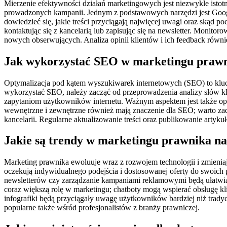
Mierzenie efektywności działań marketingowych jest niezwykle istotn
prowadzonych kampanii. Jednym z podstawowych narzędzi jest Google
dowiedzieć się, jakie treści przyciągają najwięcej uwagi oraz skąd
kontaktując się z kancelarią lub zapisując się na newsletter. Mon
nowych obserwujących. Analiza opinii klientów i ich feedback rów
Jak wykorzystać SEO w marketingu praw
Optymalizacja pod kątem wyszukiwarek internetowych (SEO) to klucz
wykorzystać SEO, należy zacząć od przeprowadzenia analizy słów 
zapytaniom użytkowników internetu. Ważnym aspektem jest także opt
wewnętrzne i zewnętrzne również mają znaczenie dla SEO; warto zad
kancelarii. Regularne aktualizowanie treści oraz publikowanie ar
Jakie są trendy w marketingu prawnika na
Marketing prawnika ewoluuje wraz z rozwojem technologii i zmieniaj
oczekują indywidualnego podejścia i dostosowanej oferty do swoich
newsletterów czy zarządzanie kampaniami reklamowymi będą ułatwiały
coraz większą rolę w marketingu; chatboty mogą wspierać obsługę kli
infografiki będą przyciągały uwagę użytkowników bardziej niż tradyc
popularne także wśród profesjonalistów z branży prawniczej.