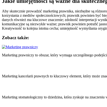
Jakie umiejętności są ważne dla skuteczn
Aby skutecznie prowadzić marketing prawnika, niezbędne są różnorod
korzystania z mediów społecznościowych; prawnik powinien być biegł
danych również ma kluczowe znaczenie; zdolność interpretacji wyni
komunikacyjne są niezwykle ważne; prawnik powinien potrafić jasno i
Kreatywność to kolejna istotna cecha; umiejętność wymyślania oryg
Zobacz także:
Nawigacja
wpisu
Marketing prawniczy to obszar, który wymaga szczególnego podejści
Marketing kancelarii prawnych to kluczowy element, który może zn
Marketing stomatologiczny to dziedzina, która zyskuje na znaczeniu