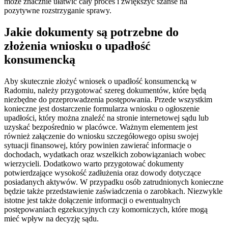
może znacznie ułatwić cały proces i zwiększyć szanse na
pozytywne rozstrzyganie sprawy.
Jakie dokumenty są potrzebne do
złożenia wniosku o upadłość
konsumencką
Aby skutecznie złożyć wniosek o upadłość konsumencką w
Radomiu, należy przygotować szereg dokumentów, które będą
niezbędne do przeprowadzenia postępowania. Przede wszystkim
konieczne jest dostarczenie formularza wniosku o ogłoszenie
upadłości, który można znaleźć na stronie internetowej sądu lub
uzyskać bezpośrednio w placówce. Ważnym elementem jest
również załączenie do wniosku szczegółowego opisu swojej
sytuacji finansowej, który powinien zawierać informacje o
dochodach, wydatkach oraz wszelkich zobowiązaniach wobec
wierzycieli. Dodatkowo warto przygotować dokumenty
potwierdzające wysokość zadłużenia oraz dowody dotyczące
posiadanych aktywów. W przypadku osób zatrudnionych konieczne
będzie także przedstawienie zaświadczenia o zarobkach. Niezwykle
istotne jest także dołączenie informacji o ewentualnych
postępowaniach egzekucyjnych czy komorniczych, które mogą
mieć wpływ na decyzję sądu.