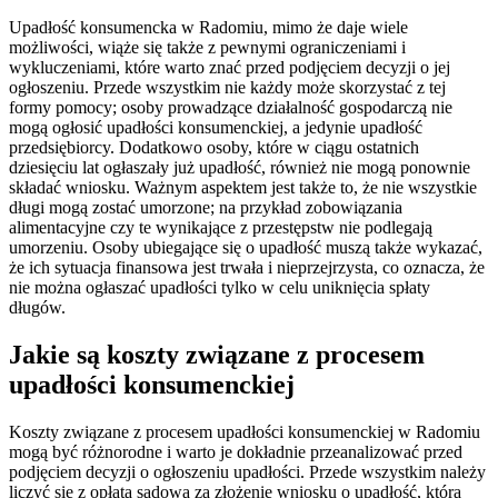
Upadłość konsumencka w Radomiu, mimo że daje wiele
możliwości, wiąże się także z pewnymi ograniczeniami i
wykluczeniami, które warto znać przed podjęciem decyzji o jej
ogłoszeniu. Przede wszystkim nie każdy może skorzystać z tej
formy pomocy; osoby prowadzące działalność gospodarczą nie
mogą ogłosić upadłości konsumenckiej, a jedynie upadłość
przedsiębiorcy. Dodatkowo osoby, które w ciągu ostatnich
dziesięciu lat ogłaszały już upadłość, również nie mogą ponownie
składać wniosku. Ważnym aspektem jest także to, że nie wszystkie
długi mogą zostać umorzone; na przykład zobowiązania
alimentacyjne czy te wynikające z przestępstw nie podlegają
umorzeniu. Osoby ubiegające się o upadłość muszą także wykazać,
że ich sytuacja finansowa jest trwała i nieprzejrzysta, co oznacza, że
nie można ogłaszać upadłości tylko w celu uniknięcia spłaty
długów.
Jakie są koszty związane z procesem
upadłości konsumenckiej
Koszty związane z procesem upadłości konsumenckiej w Radomiu
mogą być różnorodne i warto je dokładnie przeanalizować przed
podjęciem decyzji o ogłoszeniu upadłości. Przede wszystkim należy
liczyć się z opłatą sądową za złożenie wniosku o upadłość, która