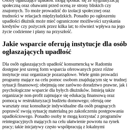
Osoby ogłaszające upadłość mogą spotkać się ze stygmatyzacją
społeczną oraz obawami przed oceną ze strony bliskich czy
znajomych. To może prowadzić do izolacji społecznej oraz
trudności w relacjach międzyludzkich. Ponadto po ogłoszeniu
upadłości dłużnik może mieć ograniczone możliwości uzyskania
kredytów czy pożyczek przez kilka lat; to również wpływa na jego
życie codzienne i plany na przyszłość.
Jakie wsparcie oferują instytucje dla osób
ogłaszających upadłość
Dla osób ogłaszających upadłość konsumencką w Radomiu
dostępne jest szereg form wsparcia oferowanych przez różne
instytucje oraz organizacje pozarządowe. Wiele gmin prowadzi
programy mające na celu pomoc osobom znajdującym się w trudnej
sytuacji finansowej; obejmują one zarówno doradztwo prawne, jak i
psychologiczne wsparcie dla byłych dłużników. Istnieją także
organizacje non-profit zajmujące się edukacją finansową oraz
pomocą w restrukturyzacji budżetu domowego; oferują one
warsztaty oraz konsultacje indywidualne dla osób pragnących
poprawić swoją sytuację materialną po zakończeniu postępowania
upadłościowego. Ponadto osoby te mogą korzystać z programów
reintegracyjnych mających na celu ułatwienie powrotu na rynek
pracy; takie inicjatywy często współpracują z lokalnymi