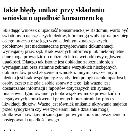
Jakie błędy unikać przy składaniu
wniosku o upadłość konsumencką
Składając wniosek o upadłość konsumencką w Radomiu, warto być
świadomym najczęstszych błędów, które mogą wpłynąć na przebieg
całego procesu oraz jego wynik. Jednym z najczęstszych
problemów jest niedostateczne przygotowanie dokumentacji
wymaganej przez sąd. Brak ważnych informacji lub niekompletne
dane mogą prowadzić do opóźnień lub nawet odmowy ogłoszenia
upadłości. Dlatego tak istotne jest dokładne zapoznanie się z
wymaganiami oraz staranne zebranie wszystkich niezbędnych
dokumentów przed złożeniem wniosku. Innym powszechnym
błędem jest brak współpracy z syndykiem po ogłoszeniu upadłości;
osoby często nie zdają sobie sprawy z tego, jak ważne jest
dostarczanie informacji i raportów dotyczących ich sytuacji
finansowej. Ignorowanie tych obowiązków może prowadzić do
negatywnych konsekwencji prawnych oraz utrudniać proces
likwidacji długów. Ważne jest również unikanie ukrywania majątku
przed syndykiem czy wierzycielami; takie działania mogą
skutkować poważnymi sankcjami prawnymi oraz unieważnieniem
postępowania upadłościowego.