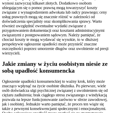
wynosi zazwyczaj kilkaset złotych. Dodatkowo osobom
ubiegającym się o pomoc prawną mogą towarzyszyć koszty
związane z wynagrodzeniem adwokata lub radcy prawnego; ceny
usług prawnych mogą się znacznie różnić w zależności od
doświadczenia specjalisty oraz skomplikowania sprawy. Warto
również uwzględnić ewentualne wydatki związane z
przygotowaniem dokumentacji oraz kosztami administracyjnymi
związanymi z postępowaniem sądowym. Należy pamiętać, że
chociaż koszty te mogą wydawać się wysokie, to w dłuższej
perspektywie ogłoszenie upadłości może przynieść znaczne
oszczędności poprzez umorzenie długów oraz uwolnienie od presji
wierzycieli.
Jakie zmiany w życiu osobistym niesie ze
sobą upadłość konsumencka
Ogłoszenie upadłości konsumenckiej to ważny krok, który może
znacząco wpłynąć na życie osobiste dłużnika. Po pierwsze, wiele
osób doświadcza ulgi psychicznej związanej z uwolnieniem się od
ciężaru zadłużenia; brak ciągłego stresu związanego z windykacją
pozwala na lepsze funkcjonowanie zarówno w sferze zawodowej,
jak i osobistej. Jednakże warto pamiętać, że proces ten wiąże się
także z pewnymi konsekwencjami społecznymi i emocjonalnymi.