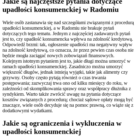
Jakie są najczęstsze pytania dotyczące
upadłości konsumenckiej w Radomiu
Wiele osób zastanawia się nad szczegółami związanymi z procedurą
upadłości konsumenckiej, a w Radomiu nie brakuje pytań
dotyczących tego tematu. Jednym z najczęściej zadawanych pytań
jest to, czy upadłość konsumencka wpływa na zdolność kredytową.
Odpowiedź brzmi: tak, ogłoszenie upadłości ma negatywny wpływ
na zdolność kredytową, co oznacza, że przez pewien czas osoba nie
będzie mogła zaciągać nowych zobowiązań finansowych.
Kolejnym istotnym pytaniem jest to, jakie długi można umorzyć w
ramach upadłości konsumenckiej. Zasadniczo można umorzyć
większość długów, jednak istnieją wyjątki, takie jak alimenty czy
grzywny. Osoby często pytają również o czas trwania
postępowania; zazwyczaj trwa ono od kilku miesięcy do roku, w
zależności od skomplikowania sprawy oraz współpracy dłużnika z
syndykiem. Warto także zwrócić uwagę na pytania dotyczące
kosztów związanych z procedurą; chociaż sądowe opłaty mogą być
znaczące, wiele osób decyduje się na pomoc prawną, co wiąże się z
dodatkowymi wydatkami.
Jakie są ograniczenia i wykluczenia w
upadłości konsumenckiej