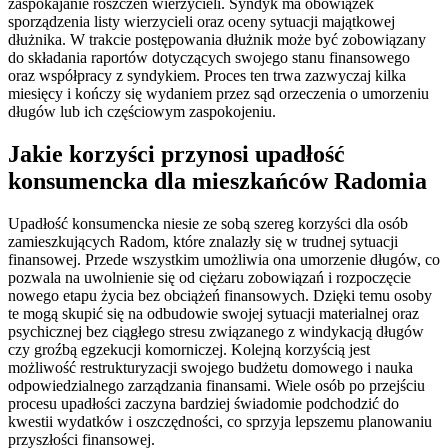
zaspokajanie roszczeń wierzycieli. Syndyk ma obowiązek
sporządzenia listy wierzycieli oraz oceny sytuacji majątkowej
dłużnika. W trakcie postępowania dłużnik może być zobowiązany
do składania raportów dotyczących swojego stanu finansowego
oraz współpracy z syndykiem. Proces ten trwa zazwyczaj kilka
miesięcy i kończy się wydaniem przez sąd orzeczenia o umorzeniu
długów lub ich częściowym zaspokojeniu.
Jakie korzyści przynosi upadłość
konsumencka dla mieszkańców Radomia
Upadłość konsumencka niesie ze sobą szereg korzyści dla osób
zamieszkujących Radom, które znalazły się w trudnej sytuacji
finansowej. Przede wszystkim umożliwia ona umorzenie długów, co
pozwala na uwolnienie się od ciężaru zobowiązań i rozpoczęcie
nowego etapu życia bez obciążeń finansowych. Dzięki temu osoby
te mogą skupić się na odbudowie swojej sytuacji materialnej oraz
psychicznej bez ciągłego stresu związanego z windykacją długów
czy groźbą egzekucji komorniczej. Kolejną korzyścią jest
możliwość restrukturyzacji swojego budżetu domowego i nauka
odpowiedzialnego zarządzania finansami. Wiele osób po przejściu
procesu upadłości zaczyna bardziej świadomie podchodzić do
kwestii wydatków i oszczędności, co sprzyja lepszemu planowaniu
przyszłości finansowej.