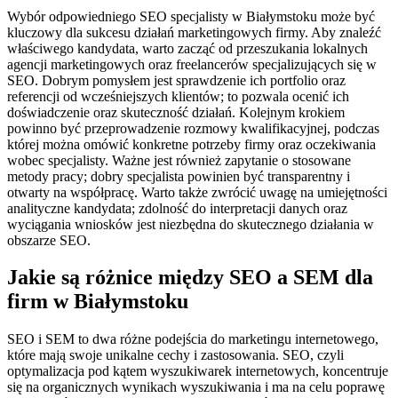
Wybór odpowiedniego SEO specjalisty w Białymstoku może być
kluczowy dla sukcesu działań marketingowych firmy. Aby znaleźć
właściwego kandydata, warto zacząć od przeszukania lokalnych
agencji marketingowych oraz freelancerów specjalizujących się w
SEO. Dobrym pomysłem jest sprawdzenie ich portfolio oraz
referencji od wcześniejszych klientów; to pozwala ocenić ich
doświadczenie oraz skuteczność działań. Kolejnym krokiem
powinno być przeprowadzenie rozmowy kwalifikacyjnej, podczas
której można omówić konkretne potrzeby firmy oraz oczekiwania
wobec specjalisty. Ważne jest również zapytanie o stosowane
metody pracy; dobry specjalista powinien być transparentny i
otwarty na współpracę. Warto także zwrócić uwagę na umiejętności
analityczne kandydata; zdolność do interpretacji danych oraz
wyciągania wniosków jest niezbędna do skutecznego działania w
obszarze SEO.
Jakie są różnice między SEO a SEM dla
firm w Białymstoku
SEO i SEM to dwa różne podejścia do marketingu internetowego,
które mają swoje unikalne cechy i zastosowania. SEO, czyli
optymalizacja pod kątem wyszukiwarek internetowych, koncentruje
się na organicznych wynikach wyszukiwania i ma na celu poprawę