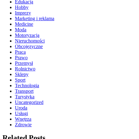
Edukacja
Hobby
Imprezy
Marketing i reklama
Medicine
Moda
Motoryzacja
Nieruchomości
Obcojęzyczne
Praca
Prawo
Przemysł
Rolnictwo
Sklepy
Sport
Technologia
Transport
Turystyka
Uncategorized
Uroda
Usługi
Wnętrza
Zdrowie
Related Posts