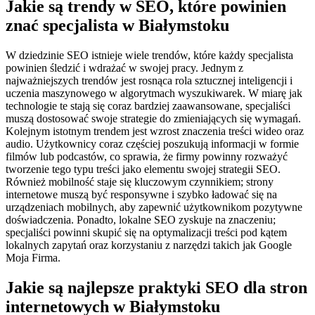
Jakie są trendy w SEO, które powinien
znać specjalista w Białymstoku
W dziedzinie SEO istnieje wiele trendów, które każdy specjalista
powinien śledzić i wdrażać w swojej pracy. Jednym z
najważniejszych trendów jest rosnąca rola sztucznej inteligencji i
uczenia maszynowego w algorytmach wyszukiwarek. W miarę jak
technologie te stają się coraz bardziej zaawansowane, specjaliści
muszą dostosować swoje strategie do zmieniających się wymagań.
Kolejnym istotnym trendem jest wzrost znaczenia treści wideo oraz
audio. Użytkownicy coraz częściej poszukują informacji w formie
filmów lub podcastów, co sprawia, że firmy powinny rozważyć
tworzenie tego typu treści jako elementu swojej strategii SEO.
Również mobilność staje się kluczowym czynnikiem; strony
internetowe muszą być responsywne i szybko ładować się na
urządzeniach mobilnych, aby zapewnić użytkownikom pozytywne
doświadczenia. Ponadto, lokalne SEO zyskuje na znaczeniu;
specjaliści powinni skupić się na optymalizacji treści pod kątem
lokalnych zapytań oraz korzystaniu z narzędzi takich jak Google
Moja Firma.
Jakie są najlepsze praktyki SEO dla stron
internetowych w Białymstoku