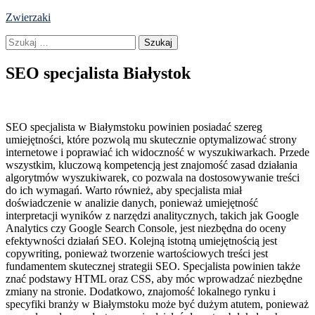
Skip
Zwierzaki
to
Szukaj:
content
SEO specjalista Białystok
SEO specjalista w Białymstoku powinien posiadać szereg
umiejętności, które pozwolą mu skutecznie optymalizować strony
internetowe i poprawiać ich widoczność w wyszukiwarkach. Przede
wszystkim, kluczową kompetencją jest znajomość zasad działania
algorytmów wyszukiwarek, co pozwala na dostosowywanie treści
do ich wymagań. Warto również, aby specjalista miał
doświadczenie w analizie danych, ponieważ umiejętność
interpretacji wyników z narzędzi analitycznych, takich jak Google
Analytics czy Google Search Console, jest niezbędna do oceny
efektywności działań SEO. Kolejną istotną umiejętnością jest
copywriting, ponieważ tworzenie wartościowych treści jest
fundamentem skutecznej strategii SEO. Specjalista powinien także
znać podstawy HTML oraz CSS, aby móc wprowadzać niezbędne
zmiany na stronie. Dodatkowo, znajomość lokalnego rynku i
specyfiki branży w Białymstoku może być dużym atutem, ponieważ