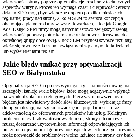
widoczności strony poprzez optymalizację treści oraz technicznych
aspektów witryny. Proces ten wymaga czasu i cierpliwości; efekty
działań SEO mogą być widoczne dopiero po kilku miesiącach
regularnej pracy nad stroną. Z kolei SEM to szersza koncepcja
obejmująca płatne reklamy w wyszukiwarkach, takie jak Google
Ads. Dzięki SEM firmy mogą natychmiastowo zwiększyć swoją
widoczność poprzez płatne kampanie reklamowe skierowane do
określonej grupy docelowej. Choć SEM przynosi szybsze rezultaty,
wiąże się również z kosztami związanymi z płatnymi kliknięciami
lub wyświetleniami reklam.
Jakie błędy unikać przy optymalizacji
SEO w Białymstoku
Optymalizacja SEO to proces wymagający staranności i uwagi na
szczegóły; istnieje wiele błędów, które mogą negatywnie wpłynąć
na wyniki działań marketingowych. Pierwszym powszechnym
błędem jest niewłaściwy dobór słów kluczowych; wybierając frazy
do optymalizacji, należy kierować się ich popularnością oraz
adekwatnością do oferowanych produktów lub usług. Kolejnym
problemem jest brak wartościowych treści; strony internetowe
muszą dostarczać użytkownikom informacji odpowiadających ich
potrzebom i pytaniom. Ignorowanie aspektów technicznych również
może prowadzić do problemów; wolno ładujące się strony czy brak