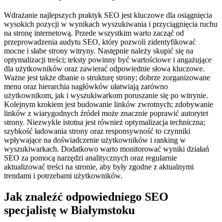
Wdrażanie najlepszych praktyk SEO jest kluczowe dla osiągnięcia
wysokich pozycji w wynikach wyszukiwania i przyciągnięcia ruchu
na stronę internetową. Przede wszystkim warto zacząć od
przeprowadzenia audytu SEO, który pozwoli zidentyfikować
mocne i słabe strony witryny. Następnie należy skupić się na
optymalizacji treści; teksty powinny być wartościowe i angażujące
dla użytkowników oraz zawierać odpowiednie słowa kluczowe.
Ważne jest także dbanie o strukturę strony; dobrze zorganizowane
menu oraz hierarchia nagłówków ułatwiają zarówno
użytkownikom, jak i wyszukiwarkom poruszanie się po witrynie.
Kolejnym krokiem jest budowanie linków zwrotnych; zdobywanie
linków z wiarygodnych źródeł może znacznie poprawić autorytet
strony. Niezwykle istotna jest również optymalizacja techniczna;
szybkość ładowania strony oraz responsywność to czynniki
wpływające na doświadczenie użytkowników i ranking w
wyszukiwarkach. Dodatkowo warto monitorować wyniki działań
SEO za pomocą narzędzi analitycznych oraz regularnie
aktualizować treści na stronie, aby były zgodne z aktualnymi
trendami i potrzebami użytkowników.
Jak znaleźć odpowiedniego SEO
specjalistę w Białymstoku