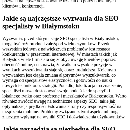
pozwala na lepsze dostosowanie działań do potrzeb lokalnych
klientów i konkurencji.
Jakie są najczęstsze wyzwania dla SEO
specjalisty w Białymstoku
Wyzwania, przed którymi staje SEO specjalista w Białymstoku,
mogą być różnorodne i zależą od wielu czynników. Przede
wszystkim jednym z największych problemów jest rosnąca
konkurencja w przestrzeni internetowej. W miastach takich jak
Białystok wiele firm stara się zdobyć uwagę klientów poprzez
obecność online, co sprawia, że walka o wysokie pozycje w
wynikach wyszukiwania staje się coraz trudniejsza. Kolejnym
wyzwaniem jest ciągła zmiana algorytmów wyszukiwarek, co
wymaga od specjalistów elastyczności i gotowości do nauki
nowych technik oraz strategii. Ponadto, lokalizacja ma znaczenie;
specjaliści muszą dostosować swoje podejście do specyfiki
lokalnego rynku oraz preferencji mieszkańców Białegostoku. Warto
również zwrócić uwagę na techniczne aspekty SEO, takie jak
optymalizacja prędkości ładowania strony czy responsywność na
urządzenia mobilne. Problemy związane z tymi aspektami mogą
znacząco wpłynąć na wyniki SEO i doświadczenia użytkowników.
Jakie narzędzia są niezbędne dla SEO