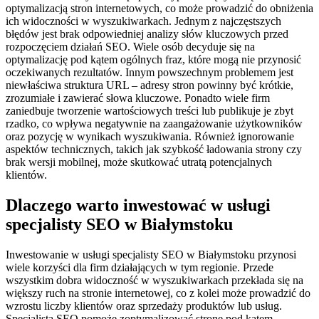
optymalizacją stron internetowych, co może prowadzić do obniżenia
ich widoczności w wyszukiwarkach. Jednym z najczęstszych
błędów jest brak odpowiedniej analizy słów kluczowych przed
rozpoczęciem działań SEO. Wiele osób decyduje się na
optymalizację pod kątem ogólnych fraz, które mogą nie przynosić
oczekiwanych rezultatów. Innym powszechnym problemem jest
niewłaściwa struktura URL – adresy stron powinny być krótkie,
zrozumiałe i zawierać słowa kluczowe. Ponadto wiele firm
zaniedbuje tworzenie wartościowych treści lub publikuje je zbyt
rzadko, co wpływa negatywnie na zaangażowanie użytkowników
oraz pozycję w wynikach wyszukiwania. Również ignorowanie
aspektów technicznych, takich jak szybkość ładowania strony czy
brak wersji mobilnej, może skutkować utratą potencjalnych
klientów.
Dlaczego warto inwestować w usługi
specjalisty SEO w Białymstoku
Inwestowanie w usługi specjalisty SEO w Białymstoku przynosi
wiele korzyści dla firm działających w tym regionie. Przede
wszystkim dobra widoczność w wyszukiwarkach przekłada się na
większy ruch na stronie internetowej, co z kolei może prowadzić do
wzrostu liczby klientów oraz sprzedaży produktów lub usług.
Specjalista SEO pomoże zoptymalizować stronę pod kątem