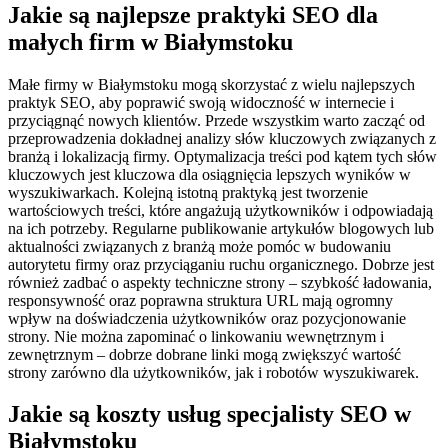
Jakie są najlepsze praktyki SEO dla
małych firm w Białymstoku
Małe firmy w Białymstoku mogą skorzystać z wielu najlepszych
praktyk SEO, aby poprawić swoją widoczność w internecie i
przyciągnąć nowych klientów. Przede wszystkim warto zacząć od
przeprowadzenia dokładnej analizy słów kluczowych związanych z
branżą i lokalizacją firmy. Optymalizacja treści pod kątem tych słów
kluczowych jest kluczowa dla osiągnięcia lepszych wyników w
wyszukiwarkach. Kolejną istotną praktyką jest tworzenie
wartościowych treści, które angażują użytkowników i odpowiadają
na ich potrzeby. Regularne publikowanie artykułów blogowych lub
aktualności związanych z branżą może pomóc w budowaniu
autorytetu firmy oraz przyciąganiu ruchu organicznego. Dobrze jest
również zadbać o aspekty techniczne strony – szybkość ładowania,
responsywność oraz poprawna struktura URL mają ogromny
wpływ na doświadczenia użytkowników oraz pozycjonowanie
strony. Nie można zapominać o linkowaniu wewnętrznym i
zewnętrznym – dobrze dobrane linki mogą zwiększyć wartość
strony zarówno dla użytkowników, jak i robotów wyszukiwarek.
Jakie są koszty usług specjalisty SEO w
Białymstoku