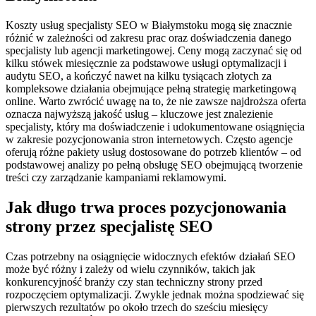
Koszty usług specjalisty SEO w Białymstoku mogą się znacznie
różnić w zależności od zakresu prac oraz doświadczenia danego
specjalisty lub agencji marketingowej. Ceny mogą zaczynać się od
kilku stówek miesięcznie za podstawowe usługi optymalizacji i
audytu SEO, a kończyć nawet na kilku tysiącach złotych za
kompleksowe działania obejmujące pełną strategię marketingową
online. Warto zwrócić uwagę na to, że nie zawsze najdroższa oferta
oznacza najwyższą jakość usług – kluczowe jest znalezienie
specjalisty, który ma doświadczenie i udokumentowane osiągnięcia
w zakresie pozycjonowania stron internetowych. Często agencje
oferują różne pakiety usług dostosowane do potrzeb klientów – od
podstawowej analizy po pełną obsługę SEO obejmującą tworzenie
treści czy zarządzanie kampaniami reklamowymi.
Jak długo trwa proces pozycjonowania
strony przez specjalistę SEO
Czas potrzebny na osiągnięcie widocznych efektów działań SEO
może być różny i zależy od wielu czynników, takich jak
konkurencyjność branży czy stan techniczny strony przed
rozpoczęciem optymalizacji. Zwykle jednak można spodziewać się
pierwszych rezultatów po około trzech do sześciu miesięcy