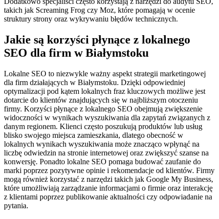
Dodatkowo specjaliści często korzystają z narzędzi do audytu SEO,
takich jak Screaming Frog czy Moz, które pomagają w ocenie
struktury strony oraz wykrywaniu błędów technicznych.
Jakie są korzyści płynące z lokalnego
SEO dla firm w Białymstoku
Lokalne SEO to niezwykle ważny aspekt strategii marketingowej
dla firm działających w Białymstoku. Dzięki odpowiedniej
optymalizacji pod kątem lokalnych fraz kluczowych możliwe jest
dotarcie do klientów znajdujących się w najbliższym otoczeniu
firmy. Korzyści płynące z lokalnego SEO obejmują zwiększenie
widoczności w wynikach wyszukiwania dla zapytań związanych z
danym regionem. Klienci często poszukują produktów lub usług
blisko swojego miejsca zamieszkania, dlatego obecność w
lokalnych wynikach wyszukiwania może znacząco wpłynąć na
liczbę odwiedzin na stronie internetowej oraz zwiększyć szanse na
konwersję. Ponadto lokalne SEO pomaga budować zaufanie do
marki poprzez pozytywne opinie i rekomendacje od klientów. Firmy
mogą również korzystać z narzędzi takich jak Google My Business,
które umożliwiają zarządzanie informacjami o firmie oraz interakcję
z klientami poprzez publikowanie aktualności czy odpowiadanie na
pytania.