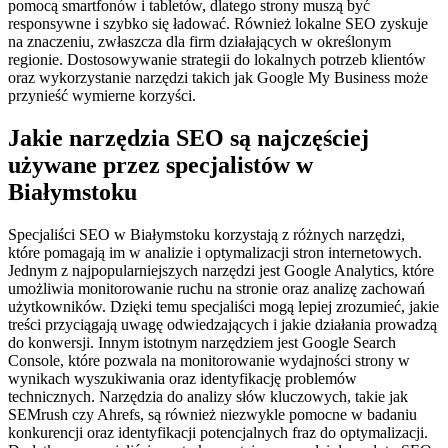
pomocą smartfonów i tabletów, dlatego strony muszą być
responsywne i szybko się ładować. Również lokalne SEO zyskuje
na znaczeniu, zwłaszcza dla firm działających w określonym
regionie. Dostosowywanie strategii do lokalnych potrzeb klientów
oraz wykorzystanie narzędzi takich jak Google My Business może
przynieść wymierne korzyści.
Jakie narzędzia SEO są najczęściej
używane przez specjalistów w
Białymstoku
Specjaliści SEO w Białymstoku korzystają z różnych narzędzi,
które pomagają im w analizie i optymalizacji stron internetowych.
Jednym z najpopularniejszych narzędzi jest Google Analytics, które
umożliwia monitorowanie ruchu na stronie oraz analizę zachowań
użytkowników. Dzięki temu specjaliści mogą lepiej zrozumieć, jakie
treści przyciągają uwagę odwiedzających i jakie działania prowadzą
do konwersji. Innym istotnym narzędziem jest Google Search
Console, które pozwala na monitorowanie wydajności strony w
wynikach wyszukiwania oraz identyfikację problemów
technicznych. Narzędzia do analizy słów kluczowych, takie jak
SEMrush czy Ahrefs, są również niezwykle pomocne w badaniu
konkurencji oraz identyfikacji potencjalnych fraz do optymalizacji.