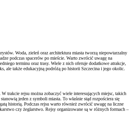
rystów. Woda, zieleń oraz architektura miasta tworzą niepowtarzalny
uwadze podczas spacerów po mieście. Warto zwrócić uwagę na
dniego terminu oraz trasy. Wiele z nich oferuje dodatkowe atrakcje,
s, ale także edukacyjną podróżą po historii Szczecina i jego okolic.
. W trakcie rejsu można zobaczyć wiele interesujących miejsc, takich
anowią jeden z symboli miasta. To właśnie stąd rozpościera się
tą historią. Podczas rejsu warto również zwrócić uwagę na liczne
akarstwo czy żeglarstwo. Rejsy organizowane są w różnych formach –