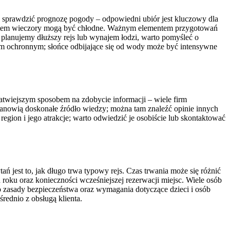
 sprawdzić prognozę pogody – odpowiedni ubiór jest kluczowy dla
 latem wieczory mogą być chłodne. Ważnym elementem przygotowań
li planujemy dłuższy rejs lub wynajem łodzi, warto pomyśleć o
rem ochronnym; słońce odbijające się od wody może być intensywne
jłatwiejszym sposobem na zdobycie informacji – wiele firm
stanowią doskonałe źródło wiedzy; można tam znaleźć opinie innych
egion i jego atrakcje; warto odwiedzić je osobiście lub skontaktować
 jest to, jak długo trwa typowy rejs. Czas trwania może się różnić
 roku oraz konieczności wcześniejszej rezerwacji miejsc. Wiele osób
ć o zasady bezpieczeństwa oraz wymagania dotyczące dzieci i osób
rednio z obsługą klienta.