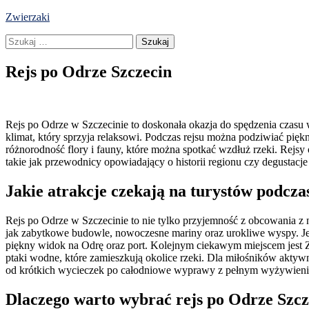
Skip
Zwierzaki
to
Szukaj:
content
Rejs po Odrze Szczecin
Rejs po Odrze w Szczecinie to doskonała okazja do spędzenia czasu 
klimat, który sprzyja relaksowi. Podczas rejsu można podziwiać pię
różnorodność flory i fauny, które można spotkać wzdłuż rzeki. Rejsy
takie jak przewodnicy opowiadający o historii regionu czy degustacje 
Jakie atrakcje czekają na turystów podcza
Rejs po Odrze w Szczecinie to nie tylko przyjemność z obcowania z na
jak zabytkowe budowle, nowoczesne mariny oraz urokliwe wyspy. Jedn
piękny widok na Odrę oraz port. Kolejnym ciekawym miejscem jest Za
ptaki wodne, które zamieszkują okolice rzeki. Dla miłośników akty
od krótkich wycieczek po całodniowe wyprawy z pełnym wyżywienie
Dlaczego warto wybrać rejs po Odrze Szcz