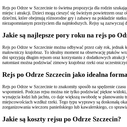
Rejs po Odrze w Szczecinie to świetna propozycja dla rodzin szuka
miejsc i atrakcji. Dzieci mogą cieszyć się świeżym powietrzem oraz o
dziećmi, które obejmują różnorodne gry i zabawy na pokładzie statk
niezapomnianym przeżyciem dla najmłodszych. Rejsy są zazwyczaj d
Jakie są najlepsze pory roku na rejs po Od
Rejs po Odrze w Szczecinie można odbywać przez cały rok, jednak każ
malowniczy krajobraz. To idealny moment na obserwację ptaków wrac
dni sprzyjają długim rejsom oraz korzystaniu z dodatkowych atrakcji
natomiast można podziwiać zimowy krajobraz rzeki oraz uczestniczy
Rejs po Odrze Szczecin jako idealna forma
Rejs po Odrze w Szczecinie to znakomity sposób na spędzenie czasu 
wspomnień. Podczas rejsu można nie tylko podziwiać piękne widoki, 
wynajęcia łodzi lub jachtu, co daje większą swobodę w planowaniu tr
miejscowościach wzdłuż rzeki. Tego typu wyprawy są doskonałą okazj
zorganizowania wieczoru panieńskiego lub kawalerskiego, co sprawia, 
Jakie są koszty rejsu po Odrze Szczecin?