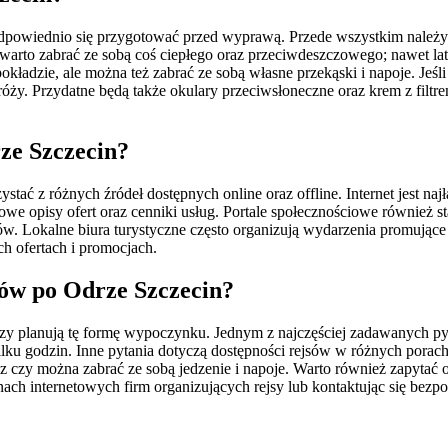
odpowiednio się przygotować przed wyprawą. Przede wszystkim należy
 warto zabrać ze sobą coś ciepłego oraz przeciwdeszczowego; nawet
pokładzie, ale można też zabrać ze sobą własne przekąski i napoje. Jeś
róży. Przydatne będą także okulary przeciwsłoneczne oraz krem z filt
rze Szczecin?
stać z różnych źródeł dostępnych online oraz offline. Internet jest na
owe opisy ofert oraz cenniki usług. Portale społecznościowe również 
w. Lokalne biura turystyczne często organizują wydarzenia promujące r
ch ofertach i promocjach.
jsów po Odrze Szczecin?
y planują tę formę wypoczynku. Jednym z najczęściej zadawanych pytań
ilku godzin. Inne pytania dotyczą dostępności rejsów w różnych porach
oraz czy można zabrać ze sobą jedzenie i napoje. Warto również zapyta
ch internetowych firm organizujących rejsy lub kontaktując się bezpoś