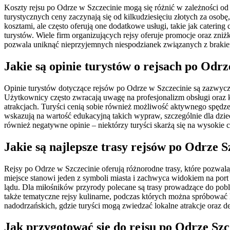
Koszty rejsu po Odrze w Szczecinie mogą się różnić w zależności od 
turystycznych ceny zaczynają się od kilkudziesięciu złotych za osob
kosztami, ale często oferują one dodatkowe usługi, takie jak cater
turystów. Wiele firm organizujących rejsy oferuje promocje oraz zni
pozwala uniknąć nieprzyjemnych niespodzianek związanych z brakie
Jakie są opinie turystów o rejsach po Odrz
Opinie turystów dotyczące rejsów po Odrze w Szczecinie są zazwycz
Użytkownicy często zwracają uwagę na profesjonalizm obsługi oraz k
atrakcjach. Turyści cenią sobie również możliwość aktywnego spędz
wskazują na wartość edukacyjną takich wypraw, szczególnie dla dzieci
również negatywne opinie – niektórzy turyści skarżą się na wysokie 
Jakie są najlepsze trasy rejsów po Odrze S
Rejsy po Odrze w Szczecinie oferują różnorodne trasy, które pozwala
miejsce stanowi jeden z symboli miasta i zachwyca widokiem na port
lądu. Dla miłośników przyrody polecane są trasy prowadzące do pob
także tematyczne rejsy kulinarne, podczas których można spróbować
nadodrzańskich, gdzie turyści mogą zwiedzać lokalne atrakcje oraz d
Jak przygotować się do rejsu po Odrze Szc