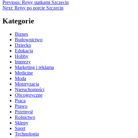
Previous:
Rejsy statkami Szczecin
Next:
Rejsy po porcie Szczecin
Kategorie
Biznes
Budownictwo
Dziecko
Edukacja
Hobby
Imprezy
Marketing i reklama
Medicine
Moda
Motoryzacja
Nieruchomości
Obcojęzyczne
Praca
Prawo
Przemysł
Rolnictwo
Sklepy
Sport
Technologia