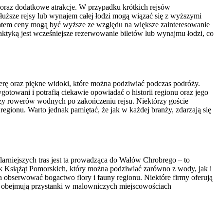
j oraz dodatkowe atrakcje. W przypadku krótkich rejsów
Dłuższe rejsy lub wynajem całej łodzi mogą wiązać się z wyższymi
 latem ceny mogą być wyższe ze względu na większe zainteresowanie
raktyką jest wcześniejsze rezerwowanie biletów lub wynajmu łodzi, co
rę oraz piękne widoki, które można podziwiać podczas podróży.
towani i potrafią ciekawie opowiadać o historii regionu oraz jego
czy rowerów wodnych po zakończeniu rejsu. Niektórzy goście
regionu. Warto jednak pamiętać, że jak w każdej branży, zdarzają się
larniejszych tras jest ta prowadząca do Wałów Chrobrego – to
ek Książąt Pomorskich, który można podziwiać zarówno z wody, jak i
 obserwować bogactwo flory i fauny regionu. Niektóre firmy oferują
to obejmują przystanki w malowniczych miejscowościach