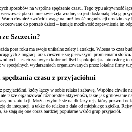
jących sposobów na wspólne spędzenie czasu. Tego typu aktywność łą
bserwować ptaki i inne zwierzęta wodne, co jest doskonałą lekcją przy
u. Warto również zwrócić uwagę na możliwość organizacji urodzin czy 
ostosowane do potrzeb dzieci – istnieje możliwość zapewnienia im 
rze Szczecin?
da pora roku ma swoje unikalne zalety i atrakcje. Wiosna to czas budz
ających z migracji oraz cieszenie się pierwszymi promieniami słońca
 wodnych. Jesień zachwyca kolorami liści i spokojniejszą atmosferą; to
ć w specjalnych wydarzeniach organizowanych przez lokalne firmy tur
 spędzania czasu z przyjaciółmi
z przyjaciółmi, który łączy w sobie relaks i zabawę. Wspólne chwile
ale także organizować różnorodne aktywności, takie jak grillowanie n
asy oraz atrakcji. Można wybrać się na dłuższy rejs, który pozwoli o
ą do integracji, a także do relaksu z dala od miejskiego zgiełku. Re
że stają się one coraz bardziej popularne wśród grup przyjaciół.