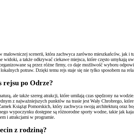
w malowniczej scenerii, która zachwyca zarówno mieszkańców, jak i tu
kne widoki, a także odkrywać ciekawe miejsca, które często umykają 
 organizowane są przez różne firmy, co daje możliwość wyboru odpowie
lokalnych potraw. Dzięki temu rejs staje się nie tylko sposobem na relak
s rejsu po Odrze?
turą, ale także szereg atrakcji, które umilają czas spędzony na wodzie
ym z najważniejszych punktów na trasie jest Wały Chrobrego, które st
mek Książąt Pomorskich, który zachwyca swoją architekturą oraz boga
wnego wypoczynku dostępne są różnorodne sporty wodne, takie jak kaj
m i atrakcjami w programie.
ecin z rodziną?