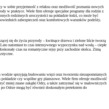
czy w sobie przyjemność z relaksu oraz możliwość poznania nowych
rody w praktyce. Wiele firm oferuje specjalne programy dla rodzin z
innych rodzinnych uroczystości na pokładzie łodzi, co może być
odpowiednich zabezpieczeń oraz komfortowych warunków podróży.
ącej się do życia przyrody – kwitnące drzewa i zielone liście tworzą
. Lato natomiast to czas intensywnego wypoczynku nad wodą – ciepłe
 doskonały czas na romantyczne rejsy przy zachodzie słońca. Zimą
ystyczne.
 na wodzie sprzyjają budowaniu więzi oraz tworzeniu niezapomnianych
a pokładzie czy wspólne gry planszowe. Wiele firm oferuje możliwość
dkryć mniej znane zakątki Odry, a także zatrzymać się w malowniczych
jsy po Odrze mogą być również doskonałym pretekstem do