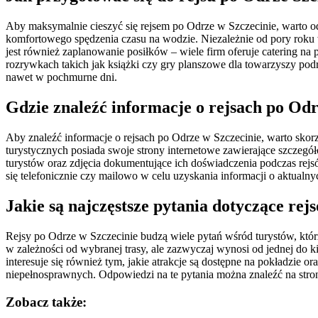
Aby maksymalnie cieszyć się rejsem po Odrze w Szczecinie, warto 
komfortowego spędzenia czasu na wodzie. Niezależnie od pory roku
jest również zaplanowanie posiłków – wiele firm oferuje catering na 
rozrywkach takich jak książki czy gry planszowe dla towarzyszy pod
nawet w pochmurne dni.
Gdzie znaleźć informacje o rejsach po Od
Aby znaleźć informacje o rejsach po Odrze w Szczecinie, warto skorzy
turystycznych posiada swoje strony internetowe zawierające szczegół
turystów oraz zdjęcia dokumentujące ich doświadczenia podczas rejsó
się telefonicznie czy mailowo w celu uzyskania informacji o aktualny
Jakie są najczęstsze pytania dotyczące re
Rejsy po Odrze w Szczecinie budzą wiele pytań wśród turystów, którz
w zależności od wybranej trasy, ale zazwyczaj wynosi od jednej do k
interesuje się również tym, jakie atrakcje są dostępne na pokładzie 
niepełnosprawnych. Odpowiedzi na te pytania można znaleźć na strona
Zobacz także: