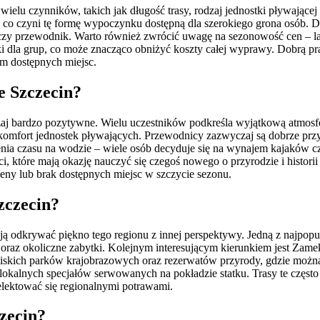
wielu czynników, takich jak długość trasy, rodzaj jednostki pływające
ę, co czyni tę formę wypoczynku dostępną dla szerokiego grona osób. 
ing czy przewodnik. Warto również zwrócić uwagę na sezonowość cen –
żki dla grup, co może znacząco obniżyć koszty całej wyprawy. Dobrą p
m dostępnych miejsc.
e Szczecin?
aj bardzo pozytywne. Wielu uczestników podkreśla wyjątkową atmosfe
omfort jednostek pływających. Przewodnicy zazwyczaj są dobrze przygo
enia czasu na wodzie – wiele osób decyduje się na wynajem kajaków 
, które mają okazję nauczyć się czegoś nowego o przyrodzie i historii 
ceny lub brak dostępnych miejsc w szczycie sezonu.
zczecin?
ją odkrywać piękno tego regionu z innej perspektywy. Jedną z najpopu
 oraz okoliczne zabytki. Kolejnym interesującym kierunkiem jest Zam
liskich parków krajobrazowych oraz rezerwatów przyrody, gdzie można
 lokalnych specjałów serwowanych na pokładzie statku. Trasy te częs
elektować się regionalnymi potrawami.
zecin?