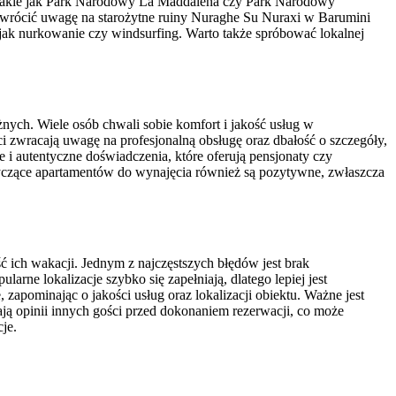
we, takie jak Park Narodowy La Maddalena czy Park Narodowy
i zwrócić uwagę na starożytne ruiny Nuraghe Su Nuraxi w Barumini
 jak nurkowanie czy windsurfing. Warto także spróbować lokalnej
nych. Wiele osób chwali sobie komfort i jakość usług w
ści zwracają uwagę na profesjonalną obsługę oraz dbałość o szczegóły,
e i autentyczne doświadczenia, które oferują pensjonaty czy
tyczące apartamentów do wynajęcia również są pozytywne, zwłaszcza
ich wakacji. Jednym z najczęstszych błędów jest brak
rne lokalizacje szybko się zapełniają, dlatego lepiej jest
zapominając o jakości usług oraz lokalizacji obiektu. Ważne jest
zają opinii innych gości przed dokonaniem rezerwacji, co może
je.