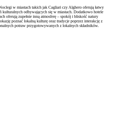
clegi w miastach takich jak Cagliari czy Alghero oferują łatwy
rzeń kulturalnych odbywających się w miastach. Dodatkowo hotele
h oferują zupełnie inną atmosferę – spokój i bliskość natury
kazję poznać lokalną kulturę oraz tradycje poprzez interakcję z
egionalnych potraw przygotowywanych z lokalnych składników.