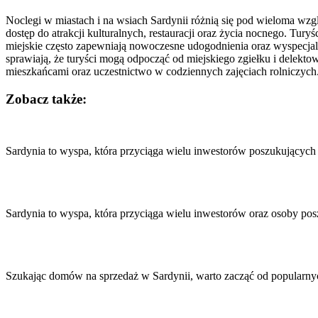
Noclegi w miastach i na wsiach Sardynii różnią się pod wieloma wzg
dostęp do atrakcji kulturalnych, restauracji oraz życia nocnego. Tur
miejskie często zapewniają nowoczesne udogodnienia oraz wyspecjaliz
sprawiają, że turyści mogą odpocząć od miejskiego zgiełku i delektow
mieszkańcami oraz uczestnictwo w codziennych zajęciach rolniczych.
Zobacz także:
Nawigacja
wpisu
Sardynia to wyspa, która przyciąga wielu inwestorów poszukujących 
Sardynia to wyspa, która przyciąga wielu inwestorów oraz osoby p
Szukając domów na sprzedaż w Sardynii, warto zacząć od popularnych