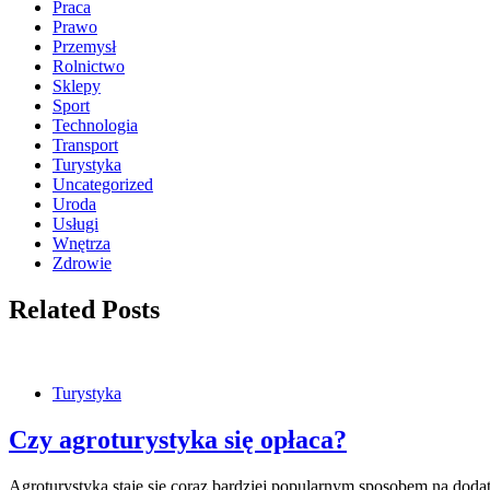
Praca
Prawo
Przemysł
Rolnictwo
Sklepy
Sport
Technologia
Transport
Turystyka
Uncategorized
Uroda
Usługi
Wnętrza
Zdrowie
Related Posts
Turystyka
Czy agroturystyka się opłaca?
Agroturystyka staje się coraz bardziej popularnym sposobem na doda