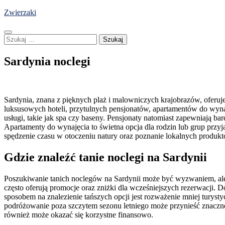
Skip
Zwierzaki
to
content
Szukaj:
Sardynia noclegi
Sardynia, znana z pięknych plaż i malowniczych krajobrazów, oferuj
luksusowych hoteli, przytulnych pensjonatów, apartamentów do wynaję
usługi, takie jak spa czy baseny. Pensjonaty natomiast zapewniają ba
Apartamenty do wynajęcia to świetna opcja dla rodzin lub grup przy
spędzenie czasu w otoczeniu natury oraz poznanie lokalnych produktó
Gdzie znaleźć tanie noclegi na Sardynii
Poszukiwanie tanich noclegów na Sardynii może być wyzwaniem, ale i
często oferują promocje oraz zniżki dla wcześniejszych rezerwacji.
sposobem na znalezienie tańszych opcji jest rozważenie mniej tury
podróżowanie poza szczytem sezonu letniego może przynieść znaczne 
również może okazać się korzystne finansowo.