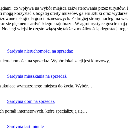
lędami, co wpływa na wybór miejsca zakwaterowania przez turystów. No
yści mogą korzystać z bogatej oferty muzeów, galerii sztuki oraz wyda
owane usługi dla gości biznesowych. Z drugiej strony noclegi na wsiac
ać się pięknem sardyńskiego krajobrazu. W agroturystyce goście mają o
 Noclegi wiejskie często wiążą się także z możliwością degustacji r
Sardynia nieruchomości na sprzedaż
nieruchomości na sprzedaż. Wybór lokalizacji jest kluczowy,…
Sardynia mieszkania na sprzedaż
oszukujące wymarzonego miejsca do życia. Wybór…
Sardynia dom na sprzedaż
 portali internetowych, które specjalizują się…
Sardynia last minute