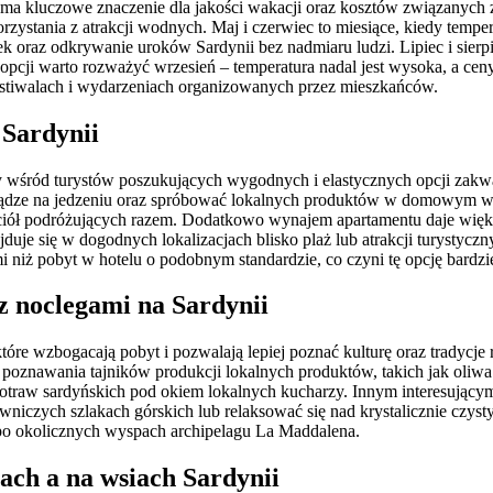
ma kluczowe znaczenie dla jakości wakacji oraz kosztów związanych 
zystania z atrakcji wodnych. Maj i czerwiec to miesiące, kiedy tempera
oraz odkrywanie uroków Sardynii bez nadmiaru ludzi. Lipiec i sierpień
cji warto rozważyć wrzesień – temperatura nadal jest wysoka, a ceny
festiwalach i wydarzeniach organizowanych przez mieszkańców.
 Sardynii
ny wśród turystów poszukujących wygodnych i elastycznych opcji zakw
ądze na jedzeniu oraz spróbować lokalnych produktów w domowym wyda
zyjaciół podróżujących razem. Dodatkowo wynajem apartamentu daje w
duje się w dogodnych lokalizacjach blisko plaż lub atrakcji turystyc
i niż pobyt w hotelu o podobnym standardzie, co czyni tę opcję bardz
z noclegami na Sardynii
re wzbogacają pobyt i pozwalają lepiej poznać kulturę oraz tradycje r
poznawania tajników produkcji lokalnych produktów, takich jak oliwa 
h potraw sardyńskich pod okiem lokalnych kucharzy. Innym interesuj
wniczych szlakach górskich lub relaksować się nad krystalicznie czyst
 po okolicznych wyspach archipelagu La Maddalena.
ach a na wsiach Sardynii