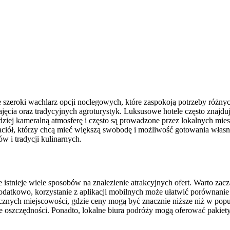
e szeroki wachlarz opcji noclegowych, które zaspokoją potrzeby różny
cia oraz tradycyjnych agroturystyk. Luksusowe hotele często znajdują
rdziej kameralną atmosferę i często są prowadzone przez lokalnych mies
jaciół, którzy chcą mieć większą swobodę i możliwość gotowania własn
w i tradycji kulinarnych.
stnieje wiele sposobów na znalezienie atrakcyjnych ofert. Warto zacz
 Dodatkowo, korzystanie z aplikacji mobilnych może ułatwić porównani
stycznych miejscowości, gdzie ceny mogą być znacznie niższe niż w po
oszczędności. Ponadto, lokalne biura podróży mogą oferować pakiety w