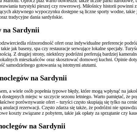
Cala Mariolu. Oprócz plaż warto odwiedzić także liczne parki narodo
rawiania turystyki pieszej czy rowerowej. Miłośnicy historii powinn
kających aktywnego wypoczynku dostępne są liczne sporty wodne, takie
raz tradycyjne dania sardyńskie.
w na Sardynii
odzwierciedla różnorodność ofert oraz indywidualne preferencje podróż
akie jak baseny, spa czy restauracje serwujące lokalne specjały. Tury
ością. Z drugiej strony, niektórzy podróżni preferują bardziej kameraln
ać lokalnych mieszkańców oraz skosztować domowej kuchni. Opinie do
ość samodzielnego gotowania są istotnymi atutami.
 noclegów na Sardynii
 a wiele osób popełnia typowe błędy, które mogą wpłynąć na jakość 
ostępnych miejsc w szczycie sezonu letniego. Warto pamiętać, że popula
iwe porównywanie ofert – turyści często skupiają się tylko na cenie, 
 anulacji rezerwacji. Często zdarza się także, że podróżni nie sprawd
e koszty związane z pobytem, takie jak opłaty za sprzątanie czy kauc
 noclegów na Sardynii