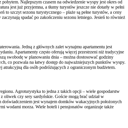
z pobytem. Najlepszym czasem na odwiedzenie wyspy jest okres od
tura jest już przyjemna, a tłumy turystów jeszcze nie dotarły w pełni
 to szczyt sezonu turystycznego – plaże są pełne turystów, a ceny
 zaczynają spadać po zakończeniu sezonu letniego. Jesień to również
aterowania. Jedną z głównych zalet wynajmu apartamentu jest
niu. Apartamenty często oferują więcej przestrzeni niż tradycyjne
iększą swobodę w planowaniu dnia – można dostosować godziny
znych, co pozwala na łatwy dostęp do najważniejszych punktów wyspy.
iej atrakcyjną dla osób podróżujących z ograniczonym budżetem.
egionu. Agroturystyka to jedna z takich opcji – wiele gospodarstw
z oliwek czy sery sardyńskie. Goście mogą brać udział w
ącym doświadczeniem jest wynajem domków wakacyjnych położonych
ymi wodami morza. Wiele hoteli i pensjonatów organizuje także