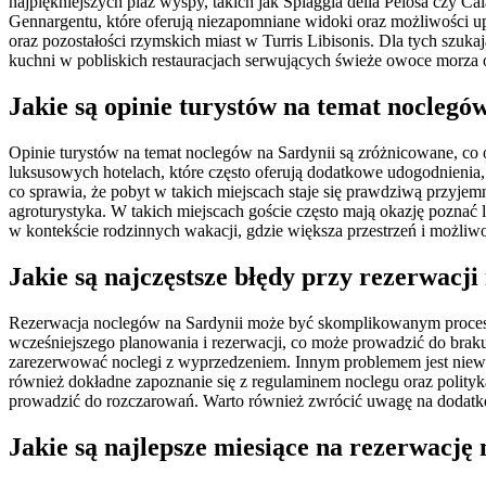
najpiękniejszych plaż wyspy, takich jak Spiaggia della Pelosa czy 
Gennargentu, które oferują niezapomniane widoki oraz możliwości up
oraz pozostałości rzymskich miast w Turris Libisonis. Dla tych szu
kuchni w pobliskich restauracjach serwujących świeże owoce morza o
Jakie są opinie turystów na temat noclegó
Opinie turystów na temat noclegów na Sardynii są zróżnicowane, co 
luksusowych hotelach, które często oferują dodatkowe udogodnienia, t
co sprawia, że pobyt w takich miejscach staje się prawdziwą przyjemn
agroturystyka. W takich miejscach goście często mają okazję pozn
w kontekście rodzinnych wakacji, gdzie większa przestrzeń i możliw
Jakie są najczęstsze błędy przy rezerwacji
Rezerwacja noclegów na Sardynii może być skomplikowanym procesem,
wcześniejszego planowania i rezerwacji, co może prowadzić do braku d
zarezerwować noclegi z wyprzedzeniem. Innym problemem jest niewłaśc
również dokładne zapoznanie się z regulaminem noclegu oraz polityką
prowadzić do rozczarowań. Warto również zwrócić uwagę na dodatkow
Jakie są najlepsze miesiące na rezerwację