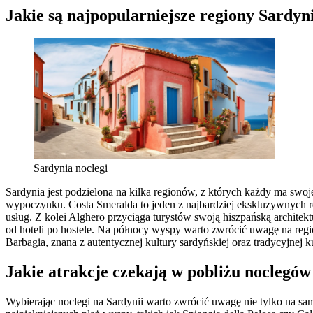
Jakie są najpopularniejsze regiony Sardy
Sardynia noclegi
Sardynia jest podzielona na kilka regionów, z których każdy ma swo
wypoczynku. Costa Smeralda to jeden z najbardziej ekskluzywnych reg
usług. Z kolei Alghero przyciąga turystów swoją hiszpańską architekt
od hoteli po hostele. Na północy wyspy warto zwrócić uwagę na regi
Barbagia, znana z autentycznej kultury sardyńskiej oraz tradycyjnej k
Jakie atrakcje czekają w pobliżu noclegów
Wybierając noclegi na Sardynii warto zwrócić uwagę nie tylko na sam o