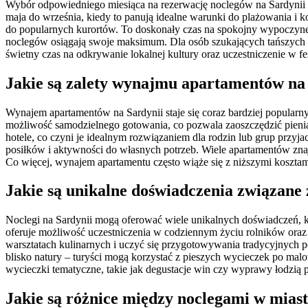
Wybór odpowiedniego miesiąca na rezerwację noclegów na Sardynii 
maja do września, kiedy to panują idealne warunki do plażowania i kor
do popularnych kurortów. To doskonały czas na spokojny wypoczynek 
noclegów osiągają swoje maksimum. Dla osób szukających tańszych op
świetny czas na odkrywanie lokalnej kultury oraz uczestniczenie w 
Jakie są zalety wynajmu apartamentów na
Wynajem apartamentów na Sardynii staje się coraz bardziej popular
możliwość samodzielnego gotowania, co pozwala zaoszczędzić pieni
hotele, co czyni je idealnym rozwiązaniem dla rodzin lub grup pr
posiłków i aktywności do własnych potrzeb. Wiele apartamentów znaj
Co więcej, wynajem apartamentu często wiąże się z niższymi kosztam
Jakie są unikalne doświadczenia związane 
Noclegi na Sardynii mogą oferować wiele unikalnych doświadczeń, któ
oferuje możliwość uczestniczenia w codziennym życiu rolników oraz 
warsztatach kulinarnych i uczyć się przygotowywania tradycyjnyc
blisko natury – turyści mogą korzystać z pieszych wycieczek po malo
wycieczki tematyczne, takie jak degustacje win czy wyprawy łodzią
Jakie są różnice między noclegami w miast