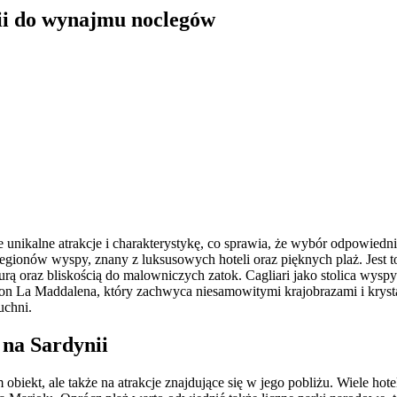
nii do wynajmu noclegów
je unikalne atrakcje i charakterystykę, co sprawia, że wybór odpowie
ionów wyspy, znany z luksusowych hoteli oraz pięknych plaż. Jest to 
urą oraz bliskością do malowniczych zatok. Cagliari jako stolica wysp
on La Maddalena, który zachwyca niesamowitymi krajobrazami i krystali
uchni.
 na Sardynii
biekt, ale także na atrakcje znajdujące się w jego pobliżu. Wiele hotel