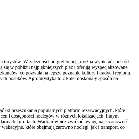
ch turystów. W zależności od preferencji, można wybierać spośród
 się w pobliżu najpiękniejszych plaż i oferują wyspecjalizowane
zkańców, co pozwala na lepsze poznanie kultury i tradycji regionu.
ych posiłków. Agroturystyka to z kolei doskonały sposób na
ąć od przeszukania popularnych platform rezerwacyjnych, które
e cen i dostępności noclegów w różnych lokalizacjach. Innym
pularnych kurortach. Warto również zwrócić uwagę na sezonowość –
akacyjne, które obejmują zarówno noclegi, jak i transport, co