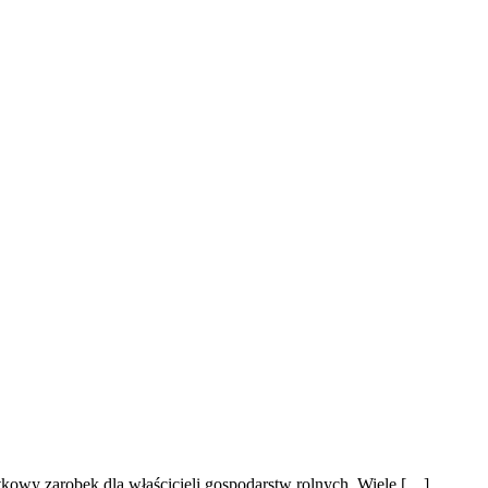
tkowy zarobek dla właścicieli gospodarstw rolnych. Wiele […]