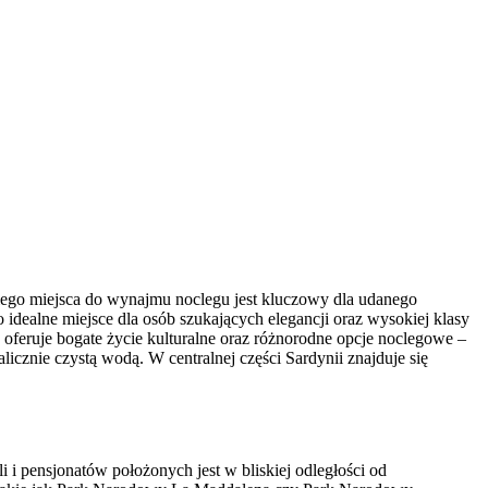
dniego miejsca do wynajmu noclegu jest kluczowy dla udanego
idealne miejsce dla osób szukających elegancji oraz wysokiej klasy
y oferuje bogate życie kulturalne oraz różnorodne opcje noclegowe –
cznie czystą wodą. W centralnej części Sardynii znajduje się
i i pensjonatów położonych jest w bliskiej odległości od