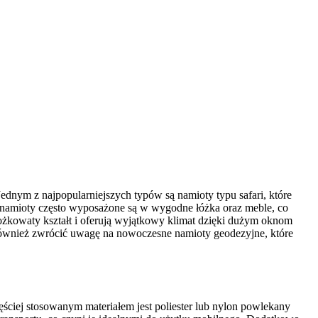
ednym z najpopularniejszych typów są namioty typu safari, które
 namioty często wyposażone są w wygodne łóżka oraz meble, co
tożkowaty kształt i oferują wyjątkowy klimat dzięki dużym oknom
o również zwrócić uwagę na nowoczesne namioty geodezyjne, które
ciej stosowanym materiałem jest poliester lub nylon powlekany