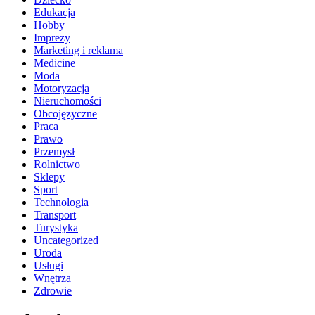
Edukacja
Hobby
Imprezy
Marketing i reklama
Medicine
Moda
Motoryzacja
Nieruchomości
Obcojęzyczne
Praca
Prawo
Przemysł
Rolnictwo
Sklepy
Sport
Technologia
Transport
Turystyka
Uncategorized
Uroda
Usługi
Wnętrza
Zdrowie