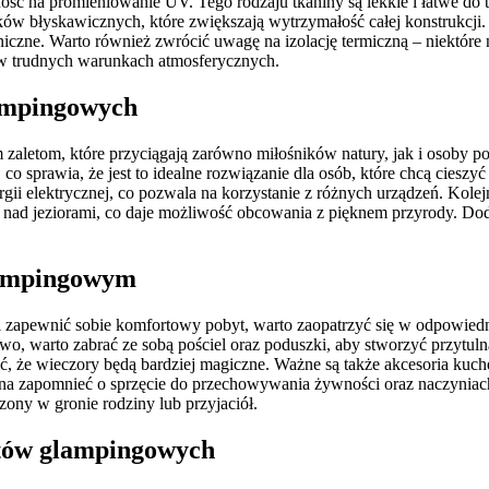
ść na promieniowanie UV. Tego rodzaju tkaniny są lekkie i łatwe do 
w błyskawicznych, które zwiększają wytrzymałość całej konstrukcji.
niczne. Warto również zwrócić uwagę na izolację termiczną – niektóre
w trudnych warunkach atmosferycznych.
lampingowych
zaletom, które przyciągają zarówno miłośników natury, jak i osoby p
sprawia, że jest to idealne rozwiązanie dla osób, które chcą cieszyć 
gii elektrycznej, co pozwala na korzystanie z różnych urządzeń. Kolej
y nad jeziorami, co daje możliwość obcowania z pięknem przyrody. Do
glampingowym
zapewnić sobie komfortowy pobyt, warto zaopatrzyć się w odpowiedn
 warto zabrać ze sobą pościel oraz poduszki, aby stworzyć przytulną
, że wieczory będą bardziej magiczne. Ważne są także akcesoria kuch
a zapomnieć o sprzęcie do przechowywania żywności oraz naczyniac
zony w gronie rodziny lub przyjaciół.
otów glampingowych