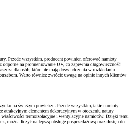
ury. Przede wszystkim, producent powinien oferować namioty
raz odporne na promieniowanie UV, co zapewnia długowieczność
aszcza dla osób, które nie mają doświadczenia w rozkładaniu
otrzebom. Warto również zwrócić uwagę na opinie innych klientów
ynku na świeżym powietrzu. Przede wszystkim, takie namioty
akże atrakcyjnym elementem dekoracyjnym w otoczeniu natury.
 właściwości termoizolacyjne i wentylacyjne namiotów. Dzięki temu
k, można liczyć na lepszą obsługę posprzedażową oraz dostęp do