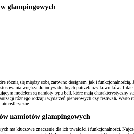
tów glampingowych
e różnią się między sobą zarówno designem, jak i funkcjonalnością. J
 dostosowania wnętrza do indywidualnych potrzeb użytkowników. Takie
ującym modelem są namioty typu bell, które mają charakterystyczny s
organizacji różnego rodzaju wydarzeń plenerowych czy festiwali. Wart
 atmosferyczne.
entów namiotów glampingowych
 ma kluczowe znaczenie dla ich trwałości i funkcjonalności. Najczęś