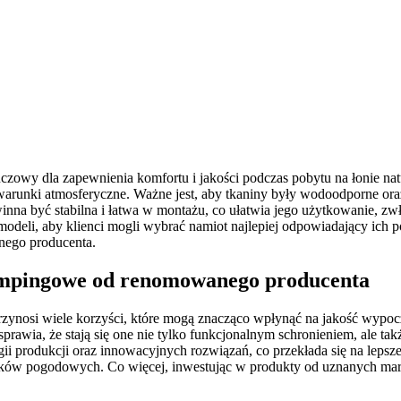
owy dla zapewnienia komfortu i jakości podczas pobytu na łonie nat
e warunki atmosferyczne. Ważne jest, aby tkaniny były wodoodporne o
inna być stabilna i łatwa w montażu, co ułatwia jego użytkowanie, zwł
deli, aby klienci mogli wybrać namiot najlepiej odpowiadający ich p
anego producenta.
ampingowe od renomowanego producenta
ynosi wiele korzyści, które mogą znacząco wpłynąć na jakość wypocz
prawia, że stają się one nie tylko funkcjonalnym schronieniem, ale t
i produkcji oraz innowacyjnych rozwiązań, co przekłada się na lepsze
nków pogodowych. Co więcej, inwestując w produkty od uznanych mare