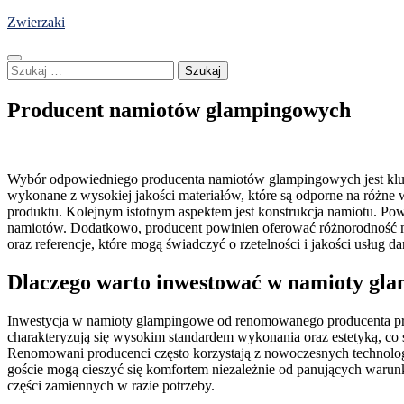
Skip
Zwierzaki
to
content
Szukaj:
Producent namiotów glampingowych
Wybór odpowiedniego producenta namiotów glampingowych jest klucz
wykonane z wysokiej jakości materiałów, które są odporne na różn
produktu. Kolejnym istotnym aspektem jest konstrukcja namiotu. Pow
namiotów. Dodatkowo, producent powinien oferować różnorodność mo
oraz referencje, które mogą świadczyć o rzetelności i jakości usług d
Dlaczego warto inwestować w namioty gl
Inwestycja w namioty glampingowe od renomowanego producenta prz
charakteryzują się wysokim standardem wykonania oraz estetyką, co s
Renomowani producenci często korzystają z nowoczesnych technologi
goście mogą cieszyć się komfortem niezależnie od panujących waru
części zamiennych w razie potrzeby.