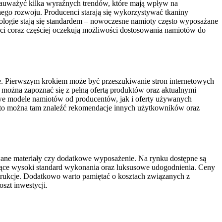
uważyć kilka wyraźnych trendów, które mają wpływ na
ego rozwoju. Producenci starają się wykorzystywać tkaniny
ologie stają się standardem – nowoczesne namioty często wyposażane
nci coraz częściej oczekują możliwości dostosowania namiotów do
ie. Pierwszym krokiem może być przeszukiwanie stron internetowych
 można zapoznać się z pełną ofertą produktów oraz aktualnymi
we modele namiotów od producentów, jak i oferty używanych
ęsto można tam znaleźć rekomendacje innych użytkowników oraz
wane materiały czy dodatkowe wyposażenie. Na rynku dostępne są
ujące wysoki standard wykonania oraz luksusowe udogodnienia. Ceny
strukcje. Dodatkowo warto pamiętać o kosztach związanych z
szt inwestycji.