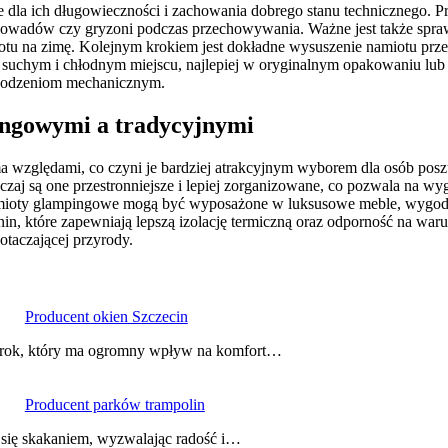
dla ich długowieczności i zachowania dobrego stanu technicznego. P
ia owadów czy gryzoni podczas przechowywania. Ważne jest także spr
tu na zimę. Kolejnym krokiem jest dokładne wysuszenie namiotu przed
uchym i chłodnym miejscu, najlepiej w oryginalnym opakowaniu lu
zkodzeniom mechanicznym.
ingowymi a tradycyjnymi
a względami, co czyni je bardziej atrakcyjnym wyborem dla osób pos
aj są one przestronniejsze i lepiej zorganizowane, co pozwala na w
amioty glampingowe mogą być wyposażone w luksusowe meble, wygodne ł
nin, które zapewniają lepszą izolację termiczną oraz odporność na w
otaczającej przyrody.
Producent okien Szczecin
krok, który ma ogromny wpływ na komfort…
Producent parków trampolin
ć się skakaniem, wyzwalając radość i…