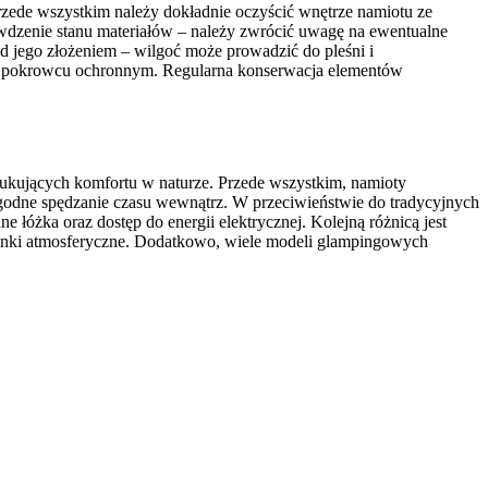
rzede wszystkim należy dokładnie oczyścić wnętrze namiotu ze
awdzenie stanu materiałów – należy zwrócić uwagę na ewentualne
 jego złożeniem – wilgoć może prowadzić do pleśni i
b pokrowcu ochronnym. Regularna konserwacja elementów
zukujących komfortu w naturze. Przede wszystkim, namioty
ygodne spędzanie czasu wewnątrz. W przeciwieństwie do tradycyjnych
óżka oraz dostęp do energii elektrycznej. Kolejną różnicą jest
arunki atmosferyczne. Dodatkowo, wiele modeli glampingowych