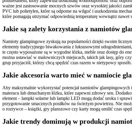
poliuretanem, który zapewnia doskonałą wodoodporność oraz odporno
ważne jest zastosowanie mocnych szwów oraz wysokiej jakości zamkó
PVC lub polietylen, które są odporne na wilgoć i uszkodzenia mecha
które pomagają utrzymać odpowiednią temperaturę wewnątrz nawet 
Jakie są zalety korzystania z namiotów g
Namioty glampingowe zyskują na popularności dzięki swoim licznym 
elementy tradycyjnego biwakowania z luksusowymi udogodnieniami, co 
te często wyposażone są w wygodne łóżka, meble oraz dostęp do ener
można ustawiać w malowniczych miejscach, takich jak lasy, góry cz
grup przyjaciół, którzy chcą spędzić czas razem w nietypowy sposób.
Jakie akcesoria warto mieć w namiocie 
Aby maksymalnie wykorzystać potencjał namiotów glampingowych i 
materacu lub dmuchanym łóżku, które zapewni zdrowy sen. Dodatkowo,
element – lampki solarne lub lampki LED mogą dodać uroku i sprawić
przygotowanie smacznych posiłków na świeżym powietrzu. Nie możn
o rozrywce – książki, gry planszowe czy karty mogą umilić czas spęd
Jakie trendy dominują w produkcji nami