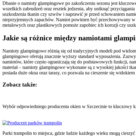
Dbanie o namioty glampingowe po zakończeniu sezonu jest kluczowe 
wszelkich zabrudzeń oraz resztek jedzenia, aby uniknąć przyciągan
uszkodzenia tkanin czy szwów i naprawić je przed schowaniem namio
nieprzyjemnych zapachów. Namiot powinien być przechowywany w s
metalowych oraz plastikowych pomoże zapobiec ich korozji czy us
Jakie są różnice między namiotami glamp
Namioty glampingowe różnią się od tradycyjnych modeli pod wielom
glampingowe oferują znacznie wyższy standard wyposażenia. Zazwycz
namiotów, które często ograniczają się do podstawowych funkcji, n
materiał – namioty glampingowe wykonane są z wysokiej jakości tka
posiada duże okna oraz tarasy, co pozwala na cieszenie się widokiem 
Zobacz także:
Nawigacja
wpisu
Wybór odpowiedniego producenta okien w Szczecinie to kluczowy 
Parki trampolin to miejsca, gdzie ludzie każdego wieku mogą cieszy