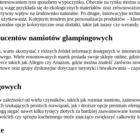
teresowaniem tym sposobem wypoczynku. Obecnie na rynku można za
szą wagę przykłada się do ekologicznych materiałów oraz zrównoważon
ytywny wpływ na środowisko naturalne. Po drugie, innowacyjne techn
t użytkowania. Kolejnym trendem jest personalizacja produktów – klie
orodne opcje kolorystyczne oraz dodatki, takie jak tarasy czy werandy.
oducentów namiotów glampingowych
warto skorzystać z różnych źródeł informacji dostępnych w internec
rowego. Wiele renomowanych marek posiada swoje sklepy online, gdzie
erce takich jak Allegro czy Amazon, gdzie można znaleźć zarówno no
netowe oraz grupy dyskusyjne dotyczące turystyki i biwakowania – cz
ngowych
zależności od wielu czynników, takich jak rozmiar namiotu, zastoso
ch szukających prostych rozwiązań, jak i droższe opcje premium ofer
ogą sięgać nawet kilku tysięcy złotych za bardziej zaawansowane kon
ościeli czy sprzętu kuchennego może znacząco zwiększyć całkowity ko
ie