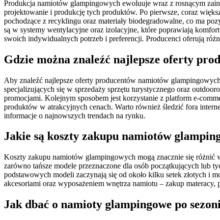
Produkcja namiotów glampingowych ewoluuje wraz z rosnącym zain
projektowanie i produkcję tych produktów. Po pierwsze, coraz więk
pochodzące z recyklingu oraz materiały biodegradowalne, co ma poz
są w systemy wentylacyjne oraz izolacyjne, które poprawiają komfor
swoich indywidualnych potrzeb i preferencji. Producenci oferują różn
Gdzie można znaleźć najlepsze oferty pr
Aby znaleźć najlepsze oferty producentów namiotów glampingowych, 
specjalizujących się w sprzedaży sprzętu turystycznego oraz outdoo
promocjami. Kolejnym sposobem jest korzystanie z platform e-comm
produktów w atrakcyjnych cenach. Warto również śledzić fora inter
informacje o najnowszych trendach na rynku.
Jakie są koszty zakupu namiotów glampi
Koszty zakupu namiotów glampingowych mogą znacznie się różnić w 
zarówno tańsze modele przeznaczone dla osób początkujących lub ty
podstawowych modeli zaczynają się od około kilku setek złotych i m
akcesoriami oraz wyposażeniem wnętrza namiotu – zakup materacy, p
Jak dbać o namioty glampingowe po sezon