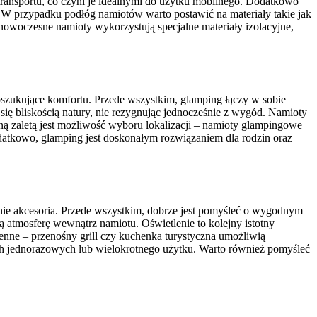
transportu, co czyni je idealnymi do użytku mobilnego. Dodatkowo
 W przypadku podłóg namiotów warto postawić na materiały takie jak
 nowoczesne namioty wykorzystują specjalne materiały izolacyjne,
oszukujące komfortu. Przede wszystkim, glamping łączy w sobie
się bliskością natury, nie rezygnując jednocześnie z wygód. Namioty
ną zaletą jest możliwość wyboru lokalizacji – namioty glampingowe
datkowo, glamping jest doskonałym rozwiązaniem dla rodzin oraz
ie akcesoria. Przede wszystkim, dobrze jest pomyśleć o wygodnym
 atmosferę wewnątrz namiotu. Oświetlenie to kolejny istotny
enne – przenośny grill czy kuchenka turystyczna umożliwią
h jednorazowych lub wielokrotnego użytku. Warto również pomyśleć