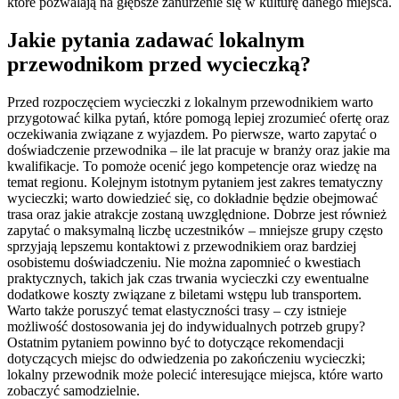
które pozwalają na głębsze zanurzenie się w kulturę danego miejsca.
Jakie pytania zadawać lokalnym
przewodnikom przed wycieczką?
Przed rozpoczęciem wycieczki z lokalnym przewodnikiem warto
przygotować kilka pytań, które pomogą lepiej zrozumieć ofertę oraz
oczekiwania związane z wyjazdem. Po pierwsze, warto zapytać o
doświadczenie przewodnika – ile lat pracuje w branży oraz jakie ma
kwalifikacje. To pomoże ocenić jego kompetencje oraz wiedzę na
temat regionu. Kolejnym istotnym pytaniem jest zakres tematyczny
wycieczki; warto dowiedzieć się, co dokładnie będzie obejmować
trasa oraz jakie atrakcje zostaną uwzględnione. Dobrze jest również
zapytać o maksymalną liczbę uczestników – mniejsze grupy często
sprzyjają lepszemu kontaktowi z przewodnikiem oraz bardziej
osobistemu doświadczeniu. Nie można zapomnieć o kwestiach
praktycznych, takich jak czas trwania wycieczki czy ewentualne
dodatkowe koszty związane z biletami wstępu lub transportem.
Warto także poruszyć temat elastyczności trasy – czy istnieje
możliwość dostosowania jej do indywidualnych potrzeb grupy?
Ostatnim pytaniem powinno być to dotyczące rekomendacji
dotyczących miejsc do odwiedzenia po zakończeniu wycieczki;
lokalny przewodnik może polecić interesujące miejsca, które warto
zobaczyć samodzielnie.