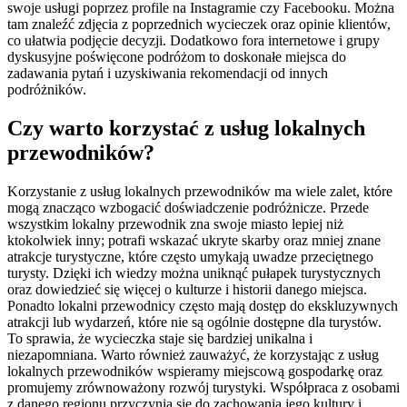
swoje usługi poprzez profile na Instagramie czy Facebooku. Można
tam znaleźć zdjęcia z poprzednich wycieczek oraz opinie klientów,
co ułatwia podjęcie decyzji. Dodatkowo fora internetowe i grupy
dyskusyjne poświęcone podróżom to doskonałe miejsca do
zadawania pytań i uzyskiwania rekomendacji od innych
podróżników.
Czy warto korzystać z usług lokalnych
przewodników?
Korzystanie z usług lokalnych przewodników ma wiele zalet, które
mogą znacząco wzbogacić doświadczenie podróżnicze. Przede
wszystkim lokalny przewodnik zna swoje miasto lepiej niż
ktokolwiek inny; potrafi wskazać ukryte skarby oraz mniej znane
atrakcje turystyczne, które często umykają uwadze przeciętnego
turysty. Dzięki ich wiedzy można uniknąć pułapek turystycznych
oraz dowiedzieć się więcej o kulturze i historii danego miejsca.
Ponadto lokalni przewodnicy często mają dostęp do ekskluzywnych
atrakcji lub wydarzeń, które nie są ogólnie dostępne dla turystów.
To sprawia, że wycieczka staje się bardziej unikalna i
niezapomniana. Warto również zauważyć, że korzystając z usług
lokalnych przewodników wspieramy miejscową gospodarkę oraz
promujemy zrównoważony rozwój turystyki. Współpraca z osobami
z danego regionu przyczynia się do zachowania jego kultury i