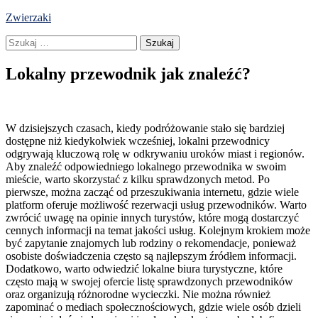
Skip
Zwierzaki
to
Szukaj:
content
Lokalny przewodnik jak znaleźć?
W dzisiejszych czasach, kiedy podróżowanie stało się bardziej
dostępne niż kiedykolwiek wcześniej, lokalni przewodnicy
odgrywają kluczową rolę w odkrywaniu uroków miast i regionów.
Aby znaleźć odpowiedniego lokalnego przewodnika w swoim
mieście, warto skorzystać z kilku sprawdzonych metod. Po
pierwsze, można zacząć od przeszukiwania internetu, gdzie wiele
platform oferuje możliwość rezerwacji usług przewodników. Warto
zwrócić uwagę na opinie innych turystów, które mogą dostarczyć
cennych informacji na temat jakości usług. Kolejnym krokiem może
być zapytanie znajomych lub rodziny o rekomendacje, ponieważ
osobiste doświadczenia często są najlepszym źródłem informacji.
Dodatkowo, warto odwiedzić lokalne biura turystyczne, które
często mają w swojej ofercie listę sprawdzonych przewodników
oraz organizują różnorodne wycieczki. Nie można również
zapominać o mediach społecznościowych, gdzie wiele osób dzieli