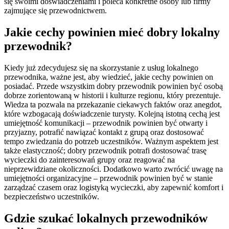
się swoimi doświadczeniami i poleca konkretne osoby lub firmy
zajmujące się przewodnictwem.
Jakie cechy powinien mieć dobry lokalny
przewodnik?
Kiedy już zdecydujesz się na skorzystanie z usług lokalnego
przewodnika, ważne jest, aby wiedzieć, jakie cechy powinien on
posiadać. Przede wszystkim dobry przewodnik powinien być osobą
dobrze zorientowaną w historii i kulturze regionu, który prezentuje.
Wiedza ta pozwala na przekazanie ciekawych faktów oraz anegdot,
które wzbogacają doświadczenie turysty. Kolejną istotną cechą jest
umiejętność komunikacji – przewodnik powinien być otwarty i
przyjazny, potrafić nawiązać kontakt z grupą oraz dostosować
tempo zwiedzania do potrzeb uczestników. Ważnym aspektem jest
także elastyczność; dobry przewodnik potrafi dostosować trasę
wycieczki do zainteresowań grupy oraz reagować na
nieprzewidziane okoliczności. Dodatkowo warto zwrócić uwagę na
umiejętności organizacyjne – przewodnik powinien być w stanie
zarządzać czasem oraz logistyką wycieczki, aby zapewnić komfort i
bezpieczeństwo uczestników.
Gdzie szukać lokalnych przewodników