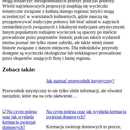
mogą dostarczyć niezapomnianych przeżyć podczas podróży.
Wśród najciekawszych propozycji znajdują się wycieczki
tematyczne związane z kulturą danego regionu; turyści mogą
uczestniczyć w warsztatach kulinarnych, gdzie nauczą się
przygotowywać tradycyjne potrawy lub brać udział w zajęciach
rzemieślniczych związanych z lokalnymi tradycjami artystycznymi.
Innym popularnym rodzajem wycieczek są spacery po mieście
prowadzone przez pasjonatów historii; podczas takich wydarzeń
można poznać nie tylko znane zabytki, ale także mniej znane
historie związane z danym miejscem. Dla miłośników przyrody
dostępne są wycieczki ekologiczne lub trekkingowe prowadzone
przez ekspertów znających florę i faunę regionu.
Zobacz także:
Nawigacja
Jak napisać przewodnik turystyczny?
wpisu
Przewodnik turystyczny to nie tylko zbiór informacji, ale również
narzędzie, które ma na celu ułatwienie…
Na czym polega oraz jak wygląda kremacja
zwierząt domowych?
Kremacja zwierząt domowych to proces,