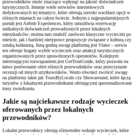
przewodników może znacząco wpłynąć na jakość doświadczeń
turystycznych. Istnieje wiele serwisów internetowych
dedykowanych tej tematyce, które oferują szeroki wachlarz opcji w
różnych miastach na całym świecie. Jednym z najpopularniejszych
portali jest Airbnb Experiences, który umożliwia rezerwację
unikalnych doświadczeń prowadzonych przez lokalnych
mieszkańców; można tam znaleźć zarówno klasyczne wycieczki po
mieście, jak i bardziej nietypowe propozycje związane z kulturą czy
sztuką kulinarną. Inną godną uwagi platformą jest Viator – serwis
ten oferuje bogaty wybór wycieczek oraz atrakcji turystycznych
organizowanych przez sprawdzonych operatorów. Kolejnym
interesującym rozwiązaniem jest GetYourGuide, który pozwala na
łatwe porównanie ofert różnych przewodników oraz przeczytanie
recenzji od innych użytkowników. Warto również zwrócić uwagę
na platformy takie jak ToursByLocals czy Showaround, które łączą
turystów z lokalnymi przewodnikami oferującymi spersonalizowane
trasy zwiedzania.
Jakie są najciekawsze rodzaje wycieczek
oferowanych przez lokalnych
przewodników?
Lokalni przewodnicy oferują różnorodne rodzaje wycieczek, które