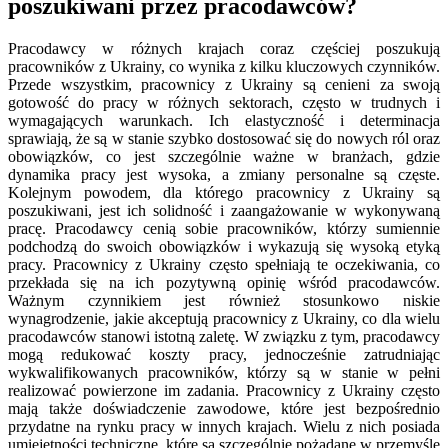
poszukiwani przez pracodawców?
Pracodawcy w różnych krajach coraz częściej poszukują
pracowników z Ukrainy, co wynika z kilku kluczowych czynników.
Przede wszystkim, pracownicy z Ukrainy są cenieni za swoją
gotowość do pracy w różnych sektorach, często w trudnych i
wymagających warunkach. Ich elastyczność i determinacja
sprawiają, że są w stanie szybko dostosować się do nowych ról oraz
obowiązków, co jest szczególnie ważne w branżach, gdzie
dynamika pracy jest wysoka, a zmiany personalne są częste.
Kolejnym powodem, dla którego pracownicy z Ukrainy są
poszukiwani, jest ich solidność i zaangażowanie w wykonywaną
pracę. Pracodawcy cenią sobie pracowników, którzy sumiennie
podchodzą do swoich obowiązków i wykazują się wysoką etyką
pracy. Pracownicy z Ukrainy często spełniają te oczekiwania, co
przekłada się na ich pozytywną opinię wśród pracodawców.
Ważnym czynnikiem jest również stosunkowo niskie
wynagrodzenie, jakie akceptują pracownicy z Ukrainy, co dla wielu
pracodawców stanowi istotną zaletę. W związku z tym, pracodawcy
mogą redukować koszty pracy, jednocześnie zatrudniając
wykwalifikowanych pracowników, którzy są w stanie w pełni
realizować powierzone im zadania. Pracownicy z Ukrainy często
mają także doświadczenie zawodowe, które jest bezpośrednio
przydatne na rynku pracy w innych krajach. Wielu z nich posiada
umiejętności techniczne, które są szczególnie pożądane w przemyśle