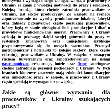
intensywna i wymaga dużego zaangażowania, a pracownicy z
Ukrainy są znani z wysokiej motywacji do pracy i solidności.
Kolejną branżą, która chętnie zatrudnia pracowników z
Ukrainy, jest sektor produkcyjny. Ze względu na rosnące
zapotrzebowanie na wyroby produkowane lokalnie, fabryki
oraz zakłady przemysłowe często poszukują pracowników,
którzy będą w stanie obsługiwać linie produkcyjne i dbać o
prawidłowe funkcjonowanie maszyn. Pracownicy z Ukrainy
zyskują tu przewagę dzięki swojej gotowości do pracy w
systemach zmianowych oraz umiejętności szybkiego
przystosowywania się do nowych warunków. Przemysł
gastronomiczny i hotelarski to kolejne sektory, które często
rekrutują pracowników z Ukrainy. W związku z rosnącym
ruchem turystycznym oraz zapotrzebowaniem na usługi
gastronomiczne
, restauracje, hotele oraz
firmy
cateringowe
chętnie zatrudniają personel pochodzący z Ukrainy. W tych
branżach kluczowe znaczenie mają zdolności komunikacyjne
oraz umiejętność pracy w zespole, a pracownicy z Ukrainy
często spełniają te wymagania z nawiązką.
Jakie są główne wyzwania dla
pracowników z Ukrainy szukających
pracy?