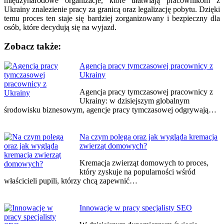
międzynarodowe organizacje, które ułatwiają pracownikom z
Ukrainy znalezienie pracy za granicą oraz legalizację pobytu. Dzięki
temu proces ten staje się bardziej zorganizowany i bezpieczny dla
osób, które decydują się na wyjazd.
Zobacz także:
Nawigacja
Agencja pracy tymczasowej pracownicy z
Ukrainy
wpisu
Agencja pracy tymczasowej pracownicy z
Ukrainy: w dzisiejszym globalnym
środowisku biznesowym, agencje pracy tymczasowej odgrywają…
Na czym polega oraz jak wygląda kremacja
zwierząt domowych?
Kremacja zwierząt domowych to proces,
który zyskuje na popularności wśród
właścicieli pupili, którzy chcą zapewnić…
Innowacje w pracy specjalisty SEO