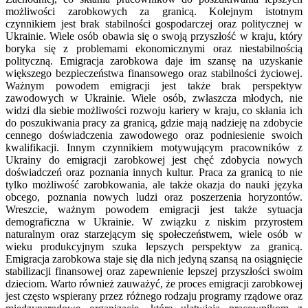
możliwości zarobkowych za granicą. Kolejnym istotnym
czynnikiem jest brak stabilności gospodarczej oraz politycznej w
Ukrainie. Wiele osób obawia się o swoją przyszłość w kraju, który
boryka się z problemami ekonomicznymi oraz niestabilnością
polityczną. Emigracja zarobkowa daje im szansę na uzyskanie
większego bezpieczeństwa finansowego oraz stabilności życiowej.
Ważnym powodem emigracji jest także brak perspektyw
zawodowych w Ukrainie. Wiele osób, zwłaszcza młodych, nie
widzi dla siebie możliwości rozwoju kariery w kraju, co skłania ich
do poszukiwania pracy za granicą, gdzie mają nadzieję na zdobycie
cennego doświadczenia zawodowego oraz podniesienie swoich
kwalifikacji. Innym czynnikiem motywującym pracowników z
Ukrainy do emigracji zarobkowej jest chęć zdobycia nowych
doświadczeń oraz poznania innych kultur. Praca za granicą to nie
tylko możliwość zarobkowania, ale także okazja do nauki języka
obcego, poznania nowych ludzi oraz poszerzenia horyzontów.
Wreszcie, ważnym powodem emigracji jest także sytuacja
demograficzna w Ukrainie. W związku z niskim przyrostem
naturalnym oraz starzejącym się społeczeństwem, wiele osób w
wieku produkcyjnym szuka lepszych perspektyw za granicą.
Emigracja zarobkowa staje się dla nich jedyną szansą na osiągnięcie
stabilizacji finansowej oraz zapewnienie lepszej przyszłości swoim
dzieciom. Warto również zauważyć, że proces emigracji zarobkowej
jest często wspierany przez różnego rodzaju programy rządowe oraz