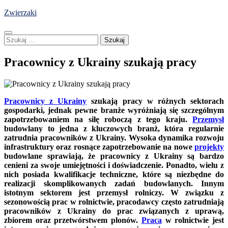
Skip
Zwierzaki
to
content
Szukaj:
Pracownicy z Ukrainy szukają pracy
Pracownicy z Ukrainy
szukają pracy w różnych sektorach
gospodarki, jednak pewne branże wyróżniają się szczególnym
zapotrzebowaniem na siłę roboczą z tego kraju.
Przemysł
budowlany to jedna z kluczowych branż, która regularnie
zatrudnia pracowników z Ukrainy. Wysoka dynamika rozwoju
infrastruktury oraz rosnące zapotrzebowanie na nowe
projekty
budowlane sprawiają, że pracownicy z Ukrainy są bardzo
cenieni za swoje umiejętności i doświadczenie. Ponadto, wielu z
nich posiada kwalifikacje techniczne, które są niezbędne do
realizacji skomplikowanych zadań budowlanych. Innym
istotnym sektorem jest przemysł rolniczy. W związku z
sezonowością prac w rolnictwie, pracodawcy często zatrudniają
pracowników z Ukrainy do prac związanych z uprawą,
zbiorem oraz przetwórstwem plonów.
Praca
w rolnictwie jest