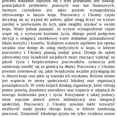
powinni dokładnie zapoznać się z tymi przepisami, aby uniknąć
potencjalnych problemów prawnych oraz kar finansowych.
Istotnym czynnikiem jest także poziom wynagrodzenia
oferowanego w danym kraju. Pracownicy z Ukrainy często
decydują się na wyjazd do państw, gdzie mogą liczyć na wyższe
zarobki w porównaniu do tych, jakie mogliby uzyskać w swoim
kraju. Warto jednak pamiętać, że wyższe wynagrodzenie często
wiąże się z wyższymi kosztami życia, dlatego przed podjęciem
decyzji o emigracji zarobkowej warto dokładnie przeanalizować
bilans korzyści i kosztów. Kolejnym ważnym aspektem jest opieka
socjalna oraz dostęp do usług medycznych w kraju, w którym
pracownicy z Ukrainy planują podjąć pracę. Dostęp do opieki
zdrowotnej oraz świadczeń socjalnych może znacząco wpłynąć na
jakość życia i bezpieczeństwo pracowników, zwłaszcza jeśli
zamierzają osiedlić się za granicą na dłużej. Pracownicy z Ukrainy
powinni zorientować się, jakie świadczenia socjalne przysługują im
w danym kraju oraz jakie są warunki ich uzyskania. Równie istotne
jest wsparcie ze strony społeczności lokalnej oraz organizacji
pozarządowych. W wielu krajach działają organizacje, które oferują
pomoc prawną, doradztwo zawodowe oraz wsparcie w adaptacji do
nowego środowiska pracy i życia. Korzystanie z takiej pomocy
może znacznie ułatwić proces aklimatyzacji oraz integracji
społecznej. Pracownicy z Ukrainy powinni także rozważyć
możliwość nauki języka obcego kraju, w którym zamierzają
pracować. Znajomość lokalnego języka nie tylko zwiększa szanse