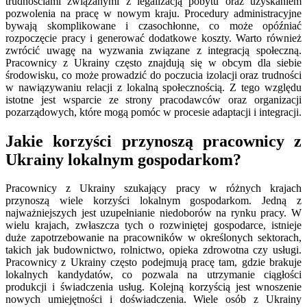
trudnościami związanymi z legalizacją pobytu oraz uzyskaniem
pozwolenia na pracę w nowym kraju. Procedury administracyjne
bywają skomplikowane i czasochłonne, co może opóźniać
rozpoczęcie pracy i generować dodatkowe koszty. Warto również
zwrócić uwagę na wyzwania związane z integracją społeczną.
Pracownicy z Ukrainy często znajdują się w obcym dla siebie
środowisku, co może prowadzić do poczucia izolacji oraz trudności
w nawiązywaniu relacji z lokalną społecznością. Z tego względu
istotne jest wsparcie ze strony pracodawców oraz organizacji
pozarządowych, które mogą pomóc w procesie adaptacji i integracji.
Jakie korzyści przynoszą pracownicy z
Ukrainy lokalnym gospodarkom?
Pracownicy z Ukrainy szukający pracy w różnych krajach
przynoszą wiele korzyści lokalnym gospodarkom. Jedną z
najważniejszych jest uzupełnianie niedoborów na rynku pracy. W
wielu krajach, zwłaszcza tych o rozwiniętej gospodarce, istnieje
duże zapotrzebowanie na pracowników w określonych sektorach,
takich jak budownictwo, rolnictwo, opieka zdrowotna czy usługi.
Pracownicy z Ukrainy często podejmują pracę tam, gdzie brakuje
lokalnych kandydatów, co pozwala na utrzymanie ciągłości
produkcji i świadczenia usług. Kolejną korzyścią jest wnoszenie
nowych umiejętności i doświadczenia. Wiele osób z Ukrainy