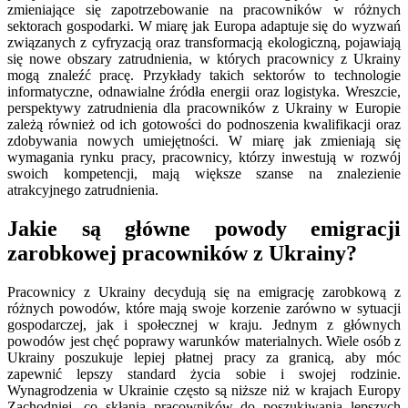
zmieniające się zapotrzebowanie na pracowników w różnych
sektorach gospodarki. W miarę jak Europa adaptuje się do wyzwań
związanych z cyfryzacją oraz transformacją ekologiczną, pojawiają
się nowe obszary zatrudnienia, w których pracownicy z Ukrainy
mogą znaleźć pracę. Przykłady takich sektorów to technologie
informatyczne, odnawialne źródła energii oraz logistyka. Wreszcie,
perspektywy zatrudnienia dla pracowników z Ukrainy w Europie
zależą również od ich gotowości do podnoszenia kwalifikacji oraz
zdobywania nowych umiejętności. W miarę jak zmieniają się
wymagania rynku pracy, pracownicy, którzy inwestują w rozwój
swoich kompetencji, mają większe szanse na znalezienie
atrakcyjnego zatrudnienia.
Jakie są główne powody emigracji
zarobkowej pracowników z Ukrainy?
Pracownicy z Ukrainy decydują się na emigrację zarobkową z
różnych powodów, które mają swoje korzenie zarówno w sytuacji
gospodarczej, jak i społecznej w kraju. Jednym z głównych
powodów jest chęć poprawy warunków materialnych. Wiele osób z
Ukrainy poszukuje lepiej płatnej pracy za granicą, aby móc
zapewnić lepszy standard życia sobie i swojej rodzinie.
Wynagrodzenia w Ukrainie często są niższe niż w krajach Europy
Zachodniej, co skłania pracowników do poszukiwania lepszych