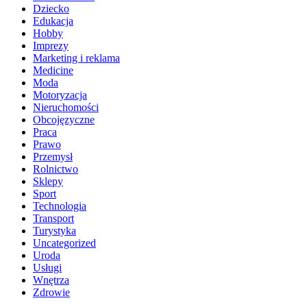
Dziecko
Edukacja
Hobby
Imprezy
Marketing i reklama
Medicine
Moda
Motoryzacja
Nieruchomości
Obcojęzyczne
Praca
Prawo
Przemysł
Rolnictwo
Sklepy
Sport
Technologia
Transport
Turystyka
Uncategorized
Uroda
Usługi
Wnętrza
Zdrowie