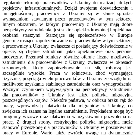
regularnie rekrutuje pracowników z Ukrainy do realizacji dużych
projektów infrastrukturalnych. Dzięki swojemu doświadczeniu i
umiejętnościom, pracownicy z Ukrainy są w stanie sprostać
wymaganiom stawianym przez pracodawców w tym sektorze.
Innym obszarem, w którym pracownicy z Ukrainy mają dobre
perspektywy zatrudnienia, jest sektor opieki zdrowotnej i opieki nad
osobami starszymi. Starzejące się społeczeństwo w Europie
generuje rosnące zapotrzebowanie na pracowników w tym sektorze,
a pracownicy z Ukrainy, zwłaszcza ci posiadający doświadczenie w
opiece, są chętnie zatrudniani jako opiekunowie oraz personel
medyczny. Przemysł rolniczy również oferuje liczne możliwości
zatrudnienia dla pracowników z Ukrainy, zwłaszcza w okresach
sezonowych, kiedy zapotrzebowanie na siłę roboczą jest
szczególnie wysokie. Praca w rolnictwie, choć wymagająca
fizycznie, przyciąga wielu pracowników z Ukrainy ze względu na
możliwość uzyskania stabilnego zatrudnienia oraz wynagrodzenia.
Ważnym czynnikiem wpływającym na perspektywy zatrudnienia
dla pracowników z Ukrainy jest także polityka migracyjna
poszczególnych krajów. Niektóre państwa, w obliczu braku rąk do
pracy, wprowadzają ułatwienia dla migrantów z Ukrainy, co
zwiększa ich szanse na legalne zatrudnienie. Przykładem mogą być
programy wizowe oraz ułatwienia w uzyskiwaniu pozwolenia na
pracę. Z drugiej strony, restrykcyjna polityka migracyjna może
stanowić przeszkodę dla pracowników z Ukrainy w poszukiwaniu
pracy w Europie. Warto także zwrócić uwagę na dynamicznie