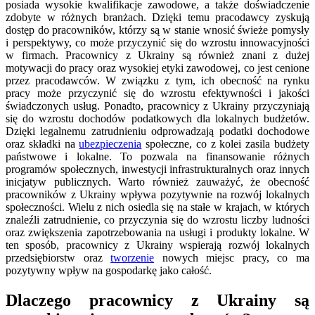
posiada wysokie kwalifikacje zawodowe, a także doświadczenie
zdobyte w różnych branżach. Dzięki temu pracodawcy zyskują
dostęp do pracowników, którzy są w stanie wnosić świeże pomysły
i perspektywy, co może przyczynić się do wzrostu innowacyjności
w firmach. Pracownicy z Ukrainy są również znani z dużej
motywacji do pracy oraz wysokiej etyki zawodowej, co jest cenione
przez pracodawców. W związku z tym, ich obecność na rynku
pracy może przyczynić się do wzrostu efektywności i jakości
świadczonych usług. Ponadto, pracownicy z Ukrainy przyczyniają
się do wzrostu dochodów podatkowych dla lokalnych budżetów.
Dzięki legalnemu zatrudnieniu odprowadzają podatki dochodowe
oraz składki na
ubezpieczenia
społeczne, co z kolei zasila budżety
państwowe i lokalne. To pozwala na finansowanie różnych
programów społecznych, inwestycji infrastrukturalnych oraz innych
inicjatyw publicznych. Warto również zauważyć, że obecność
pracowników z Ukrainy wpływa pozytywnie na rozwój lokalnych
społeczności. Wielu z nich osiedla się na stałe w krajach, w których
znaleźli zatrudnienie, co przyczynia się do wzrostu liczby ludności
oraz zwiększenia zapotrzebowania na usługi i produkty lokalne. W
ten sposób, pracownicy z Ukrainy wspierają rozwój lokalnych
przedsiębiorstw oraz
tworzenie
nowych miejsc pracy, co ma
pozytywny wpływ na gospodarkę jako całość.
Dlaczego pracownicy z Ukrainy są