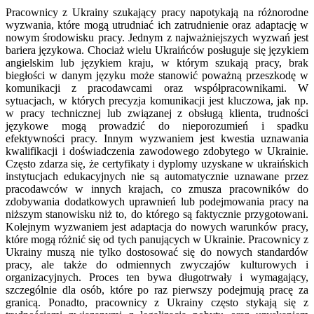
Pracownicy z Ukrainy szukający pracy napotykają na różnorodne
wyzwania, które mogą utrudniać ich zatrudnienie oraz adaptację w
nowym środowisku pracy. Jednym z najważniejszych wyzwań jest
bariera językowa. Chociaż wielu Ukraińców posługuje się językiem
angielskim lub językiem kraju, w którym szukają pracy, brak
biegłości w danym języku może stanowić poważną przeszkodę w
komunikacji z pracodawcami oraz współpracownikami. W
sytuacjach, w których precyzja komunikacji jest kluczowa, jak np.
w pracy technicznej lub związanej z obsługą klienta, trudności
językowe mogą prowadzić do nieporozumień i spadku
efektywności pracy. Innym wyzwaniem jest kwestia uznawania
kwalifikacji i doświadczenia zawodowego zdobytego w Ukrainie.
Często zdarza się, że certyfikaty i dyplomy uzyskane w ukraińskich
instytucjach edukacyjnych nie są automatycznie uznawane przez
pracodawców w innych krajach, co zmusza pracowników do
zdobywania dodatkowych uprawnień lub podejmowania pracy na
niższym stanowisku niż to, do którego są faktycznie przygotowani.
Kolejnym wyzwaniem jest adaptacja do nowych warunków pracy,
które mogą różnić się od tych panujących w Ukrainie. Pracownicy z
Ukrainy muszą nie tylko dostosować się do nowych standardów
pracy, ale także do odmiennych zwyczajów kulturowych i
organizacyjnych. Proces ten bywa długotrwały i wymagający,
szczególnie dla osób, które po raz pierwszy podejmują pracę za
granicą. Ponadto, pracownicy z Ukrainy często stykają się z