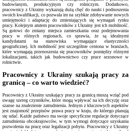
budowlanym, produkcyjnym czy rolniczym. Dodatkowo,
pracownicy z Ukrainy wykazują dużą chęć do nauki i podnoszenia
swoich kwalifikacji, co pozwala im na szybkie zdobywanie nowych
umiejętności i adaptację do zmieniających się wymagań rynku
pracy. Kolejnym atutem pracowników z Ukrainy jest ich mobilność.
Są gotowi do zmiany miejsca zamieszkania oraz podejmowania
pracy w różnych regionach, co sprawia, że są idealnymi
kandydatami na stanowiska wymagające elastyczności
geograficznej. Ich mobilność jest szczególnie ceniona w branżach,
które wymagają przenoszenia się pracowników pomiędzy różnymi
lokalizacjami, takich jak budownictwo czy prace sezonowe w
rolnictwie.
Pracownicy z Ukrainy szukają pracy za
granicą – co warto wiedzieć?
Pracownicy z Ukrainy szukający pracy za granicą muszą wziąć pod
uwagę szereg czynników, które mogą wpływać na ich decyzję oraz
szanse na znalezienie zatrudnienia. Jednym z kluczowych aspektów
jest znajomość przepisów prawa pracy w kraju, do którego planują
się udać. Każde państwo ma swoje specyficzne regulacje dotyczące
zatrudnienia obcokrajowców, w tym wymogi dotyczące uzyskania
pozwolenia na pracę oraz legalizacji pobytu. Pracownicy z Ukrainy