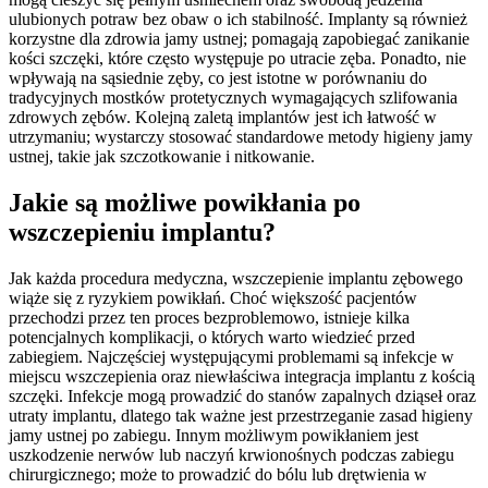
ulubionych potraw bez obaw o ich stabilność. Implanty są również
korzystne dla zdrowia jamy ustnej; pomagają zapobiegać zanikanie
kości szczęki, które często występuje po utracie zęba. Ponadto, nie
wpływają na sąsiednie zęby, co jest istotne w porównaniu do
tradycyjnych mostków protetycznych wymagających szlifowania
zdrowych zębów. Kolejną zaletą implantów jest ich łatwość w
utrzymaniu; wystarczy stosować standardowe metody higieny jamy
ustnej, takie jak szczotkowanie i nitkowanie.
Jakie są możliwe powikłania po
wszczepieniu implantu?
Jak każda procedura medyczna, wszczepienie implantu zębowego
wiąże się z ryzykiem powikłań. Choć większość pacjentów
przechodzi przez ten proces bezproblemowo, istnieje kilka
potencjalnych komplikacji, o których warto wiedzieć przed
zabiegiem. Najczęściej występującymi problemami są infekcje w
miejscu wszczepienia oraz niewłaściwa integracja implantu z kością
szczęki. Infekcje mogą prowadzić do stanów zapalnych dziąseł oraz
utraty implantu, dlatego tak ważne jest przestrzeganie zasad higieny
jamy ustnej po zabiegu. Innym możliwym powikłaniem jest
uszkodzenie nerwów lub naczyń krwionośnych podczas zabiegu
chirurgicznego; może to prowadzić do bólu lub drętwienia w