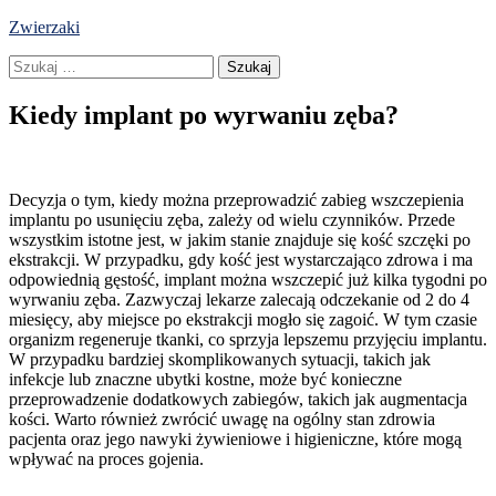
Skip
Zwierzaki
to
Szukaj:
content
Kiedy implant po wyrwaniu zęba?
Decyzja o tym, kiedy można przeprowadzić zabieg wszczepienia
implantu po usunięciu zęba, zależy od wielu czynników. Przede
wszystkim istotne jest, w jakim stanie znajduje się kość szczęki po
ekstrakcji. W przypadku, gdy kość jest wystarczająco zdrowa i ma
odpowiednią gęstość, implant można wszczepić już kilka tygodni po
wyrwaniu zęba. Zazwyczaj lekarze zalecają odczekanie od 2 do 4
miesięcy, aby miejsce po ekstrakcji mogło się zagoić. W tym czasie
organizm regeneruje tkanki, co sprzyja lepszemu przyjęciu implantu.
W przypadku bardziej skomplikowanych sytuacji, takich jak
infekcje lub znaczne ubytki kostne, może być konieczne
przeprowadzenie dodatkowych zabiegów, takich jak augmentacja
kości. Warto również zwrócić uwagę na ogólny stan zdrowia
pacjenta oraz jego nawyki żywieniowe i higieniczne, które mogą
wpływać na proces gojenia.