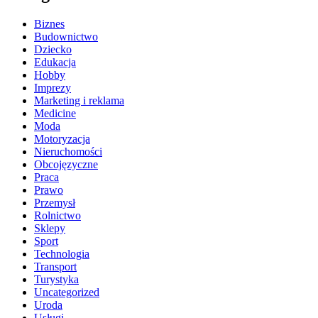
Biznes
Budownictwo
Dziecko
Edukacja
Hobby
Imprezy
Marketing i reklama
Medicine
Moda
Motoryzacja
Nieruchomości
Obcojęzyczne
Praca
Prawo
Przemysł
Rolnictwo
Sklepy
Sport
Technologia
Transport
Turystyka
Uncategorized
Uroda
Usługi