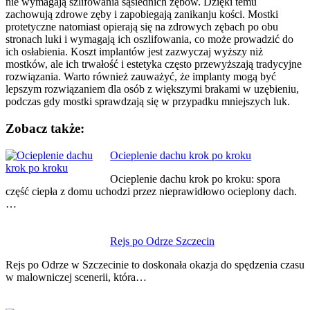
nie wymagają szlifowania sąsiednich zębów. Dzięki temu
zachowują zdrowe zęby i zapobiegają zanikanju kości. Mostki
protetyczne natomiast opierają się na zdrowych zębach po obu
stronach luki i wymagają ich oszlifowania, co może prowadzić do
ich osłabienia. Koszt implantów jest zazwyczaj wyższy niż
mostków, ale ich trwałość i estetyka często przewyższają tradycyjne
rozwiązania. Warto również zauważyć, że implanty mogą być
lepszym rozwiązaniem dla osób z większymi brakami w uzębieniu,
podczas gdy mostki sprawdzają się w przypadku mniejszych luk.
Zobacz także:
Nawigacja
Ocieplenie dachu krok po kroku
wpisu
Ocieplenie dachu krok po kroku: spora
część ciepła z domu uchodzi przez nieprawidłowo ocieplony dach.
…
Rejs po Odrze Szczecin
Rejs po Odrze w Szczecinie to doskonała okazja do spędzenia czasu
w malowniczej scenerii, która…