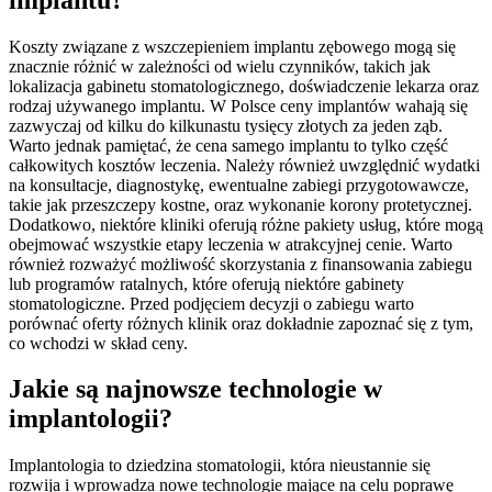
Koszty związane z wszczepieniem implantu zębowego mogą się
znacznie różnić w zależności od wielu czynników, takich jak
lokalizacja gabinetu stomatologicznego, doświadczenie lekarza oraz
rodzaj używanego implantu. W Polsce ceny implantów wahają się
zazwyczaj od kilku do kilkunastu tysięcy złotych za jeden ząb.
Warto jednak pamiętać, że cena samego implantu to tylko część
całkowitych kosztów leczenia. Należy również uwzględnić wydatki
na konsultacje, diagnostykę, ewentualne zabiegi przygotowawcze,
takie jak przeszczepy kostne, oraz wykonanie korony protetycznej.
Dodatkowo, niektóre kliniki oferują różne pakiety usług, które mogą
obejmować wszystkie etapy leczenia w atrakcyjnej cenie. Warto
również rozważyć możliwość skorzystania z finansowania zabiegu
lub programów ratalnych, które oferują niektóre gabinety
stomatologiczne. Przed podjęciem decyzji o zabiegu warto
porównać oferty różnych klinik oraz dokładnie zapoznać się z tym,
co wchodzi w skład ceny.
Jakie są najnowsze technologie w
implantologii?
Implantologia to dziedzina stomatologii, która nieustannie się
rozwija i wprowadza nowe technologie mające na celu poprawę