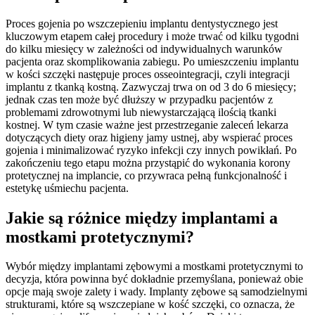
Proces gojenia po wszczepieniu implantu dentystycznego jest
kluczowym etapem całej procedury i może trwać od kilku tygodni
do kilku miesięcy w zależności od indywidualnych warunków
pacjenta oraz skomplikowania zabiegu. Po umieszczeniu implantu
w kości szczęki następuje proces osseointegracji, czyli integracji
implantu z tkanką kostną. Zazwyczaj trwa on od 3 do 6 miesięcy;
jednak czas ten może być dłuższy w przypadku pacjentów z
problemami zdrowotnymi lub niewystarczającą ilością tkanki
kostnej. W tym czasie ważne jest przestrzeganie zaleceń lekarza
dotyczących diety oraz higieny jamy ustnej, aby wspierać proces
gojenia i minimalizować ryzyko infekcji czy innych powikłań. Po
zakończeniu tego etapu można przystąpić do wykonania korony
protetycznej na implancie, co przywraca pełną funkcjonalność i
estetykę uśmiechu pacjenta.
Jakie są różnice między implantami a
mostkami protetycznymi?
Wybór między implantami zębowymi a mostkami protetycznymi to
decyzja, która powinna być dokładnie przemyślana, ponieważ obie
opcje mają swoje zalety i wady. Implanty zębowe są samodzielnymi
strukturami, które są wszczepiane w kość szczęki, co oznacza, że