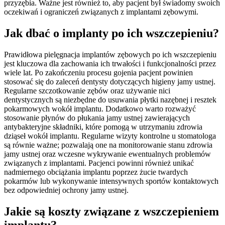
przyzębia. Ważne jest również to, aby pacjent był świadomy swoich
oczekiwań i ograniczeń związanych z implantami zębowymi.
Jak dbać o implanty po ich wszczepieniu?
Prawidłowa pielęgnacja implantów zębowych po ich wszczepieniu
jest kluczowa dla zachowania ich trwałości i funkcjonalności przez
wiele lat. Po zakończeniu procesu gojenia pacjent powinien
stosować się do zaleceń dentysty dotyczących higieny jamy ustnej.
Regularne szczotkowanie zębów oraz używanie nici
dentystycznych są niezbędne do usuwania płytki nazębnej i resztek
pokarmowych wokół implantu. Dodatkowo warto rozważyć
stosowanie płynów do płukania jamy ustnej zawierających
antybakteryjne składniki, które pomogą w utrzymaniu zdrowia
dziąseł wokół implantu. Regularne wizyty kontrolne u stomatologa
są równie ważne; pozwalają one na monitorowanie stanu zdrowia
jamy ustnej oraz wczesne wykrywanie ewentualnych problemów
związanych z implantami. Pacjenci powinni również unikać
nadmiernego obciążania implantu poprzez żucie twardych
pokarmów lub wykonywanie intensywnych sportów kontaktowych
bez odpowiedniej ochrony jamy ustnej.
Jakie są koszty związane z wszczepieniem
implantu?