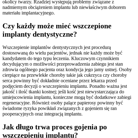
okolicy twarzy. Rzadziej występują problemy związane z
nadmiernym obciążeniem implantu lub niewłaściwym doborem
materiału implantacyjnego.
Czy każdy może mieć wszczepione
implanty dentystyczne?
Wszczepienie implantów dentystycznych jest procedurą
dostosowaną do wielu pacjentów, jednak nie każdy może być
kandydatem do tego typu leczenia. Kluczowym czynnikiem
decydującym o możliwości przeprowadzenia zabiegu jest stan
zdrowia ogólnego pacjenta oraz kondycja jego jamy ustnej. Osoby
cierpiące na przewlekłe choroby takie jak cukrzyca czy choroby
serca powinny być dokładnie oceniane przez lekarza przed
podjęciem decyzji o wszczepieniu implantu. Ponadto ważna jest
jakość i ilość tkanki kostnej; jeśli kość jest niewystarczająca do
umiejscowienia implantu, konieczne mogą być dodatkowe zabiegi
regeneracyjne. Również osoby palące papierosy powinny być
świadome ryzyka powikłań związanych z gojeniem się ran
pooperacyjnych oraz integracją implantu.
Jak długo trwa proces gojenia po
wszczepieniu implantu?