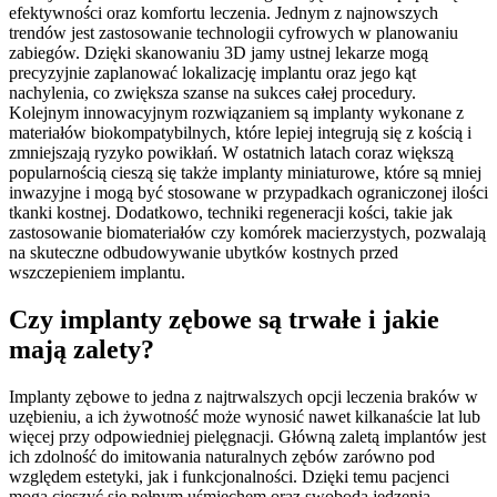
efektywności oraz komfortu leczenia. Jednym z najnowszych
trendów jest zastosowanie technologii cyfrowych w planowaniu
zabiegów. Dzięki skanowaniu 3D jamy ustnej lekarze mogą
precyzyjnie zaplanować lokalizację implantu oraz jego kąt
nachylenia, co zwiększa szanse na sukces całej procedury.
Kolejnym innowacyjnym rozwiązaniem są implanty wykonane z
materiałów biokompatybilnych, które lepiej integrują się z kością i
zmniejszają ryzyko powikłań. W ostatnich latach coraz większą
popularnością cieszą się także implanty miniaturowe, które są mniej
inwazyjne i mogą być stosowane w przypadkach ograniczonej ilości
tkanki kostnej. Dodatkowo, techniki regeneracji kości, takie jak
zastosowanie biomateriałów czy komórek macierzystych, pozwalają
na skuteczne odbudowywanie ubytków kostnych przed
wszczepieniem implantu.
Czy implanty zębowe są trwałe i jakie
mają zalety?
Implanty zębowe to jedna z najtrwalszych opcji leczenia braków w
uzębieniu, a ich żywotność może wynosić nawet kilkanaście lat lub
więcej przy odpowiedniej pielęgnacji. Główną zaletą implantów jest
ich zdolność do imitowania naturalnych zębów zarówno pod
względem estetyki, jak i funkcjonalności. Dzięki temu pacjenci
mogą cieszyć się pełnym uśmiechem oraz swobodą jedzenia