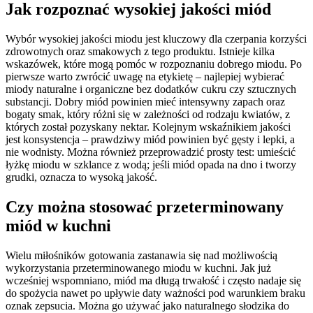
Jak rozpoznać wysokiej jakości miód
Wybór wysokiej jakości miodu jest kluczowy dla czerpania korzyści
zdrowotnych oraz smakowych z tego produktu. Istnieje kilka
wskazówek, które mogą pomóc w rozpoznaniu dobrego miodu. Po
pierwsze warto zwrócić uwagę na etykietę – najlepiej wybierać
miody naturalne i organiczne bez dodatków cukru czy sztucznych
substancji. Dobry miód powinien mieć intensywny zapach oraz
bogaty smak, który różni się w zależności od rodzaju kwiatów, z
których został pozyskany nektar. Kolejnym wskaźnikiem jakości
jest konsystencja – prawdziwy miód powinien być gęsty i lepki, a
nie wodnisty. Można również przeprowadzić prosty test: umieścić
łyżkę miodu w szklance z wodą; jeśli miód opada na dno i tworzy
grudki, oznacza to wysoką jakość.
Czy można stosować przeterminowany
miód w kuchni
Wielu miłośników gotowania zastanawia się nad możliwością
wykorzystania przeterminowanego miodu w kuchni. Jak już
wcześniej wspomniano, miód ma długą trwałość i często nadaje się
do spożycia nawet po upływie daty ważności pod warunkiem braku
oznak zepsucia. Można go używać jako naturalnego słodzika do