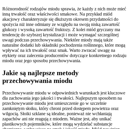
Różnorodność rodzajów miodu sprawia, że każdy z nich może mieć
inną trwałość oraz właściwości smakowe. Na przykład miód
akacjowy charakteryzuje się dłuższym okresem przydatności do
spożycia niż inne odmiany ze względu na swoją niską zawartość
glukozy i wysoką zawartość fruktozy. Z kolei miód gryczany ma
tendencję do szybszej krystalizacji i może wymagać szczególnej
uwagi podczas przechowywania. Niektóre miody mają także
naturalne dodatki lub składniki pochodzenia roślinnego, które mogą
wpływać na ich trwałość oraz smak. Warto zwracać uwagę na
etykiety oraz zalecenia producentów dotyczące konkretnego rodzaju
miodu oraz jego sposobu przechowywania.
Jakie są najlepsze metody
przechowywania miodu
Przechowywanie miodu w odpowiednich warunkach jest kluczowe
dla zachowania jego jakości i trwałości. Najlepszym sposobem na
przechowywanie miodu jest umieszczenie go w szczelnie
zamkniętym słoiku, który chroni przed dostępem powietrza oraz
wilgocią. Słoiki szklane są idealne, ponieważ nie wchłaniają
zapachów ani nie reagują z miodem. Ważne jest, aby unikać
plastikowych pojemników, które mogą wydzielać substancje