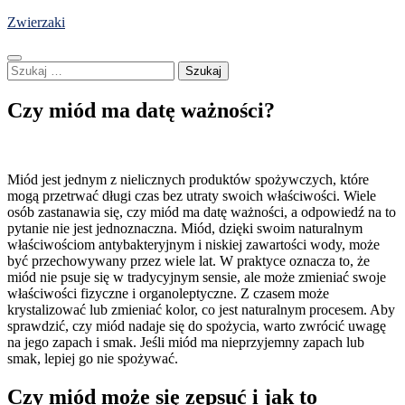
Skip
Zwierzaki
to
content
Szukaj:
Czy miód ma datę ważności?
Miód jest jednym z nielicznych produktów spożywczych, które
mogą przetrwać długi czas bez utraty swoich właściwości. Wiele
osób zastanawia się, czy miód ma datę ważności, a odpowiedź na to
pytanie nie jest jednoznaczna. Miód, dzięki swoim naturalnym
właściwościom antybakteryjnym i niskiej zawartości wody, może
być przechowywany przez wiele lat. W praktyce oznacza to, że
miód nie psuje się w tradycyjnym sensie, ale może zmieniać swoje
właściwości fizyczne i organoleptyczne. Z czasem może
krystalizować lub zmieniać kolor, co jest naturalnym procesem. Aby
sprawdzić, czy miód nadaje się do spożycia, warto zwrócić uwagę
na jego zapach i smak. Jeśli miód ma nieprzyjemny zapach lub
smak, lepiej go nie spożywać.
Czy miód może się zepsuć i jak to