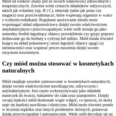
Miód od wieków znany jest ze swoich właściwości zdrowotnych i
terapeutycznych. Zawiera wiele cennych składników odżywczych,
takich jak witaminy (np. B i C), minerały (takie jak potas czy
magnez) oraz przeciwutleniacze, które wspierają organizm w walce
z wolnymi rodnikami. Regularne spożywanie miodu może
wspomagać układ odpornościowy dzięki swoim właściwościom
antybakteryjnym i przeciwzapalnym; wiele osób stosuje go jako
naturalny środek łagodzący objawy przeziębienia czy grypy poprzez
dodawanie go do herbaty z cytryną lub imbiru. Miód działa również
kojąco na układ pokarmowy; może łagodzić objawy zgagi czy
niestrawności oraz wspierać proces trawienia dzięki swoim
enzymom trawiennym.
Czy miód można stosować w kosmetykach
naturalnych
Miód znajduje szerokie zastosowanie w kosmetykach naturalnych,
dzięki swoim właściwościom nawilżającym, odżywczym i
antybakteryjnym. Jest często wykorzystywany jako składnik
maseczek do twarzy, balsamów do ciała oraz szamponów. Dzięki
swojej lepkości miód doskonale wiąże wilgoć, co sprawia, że skóra
staje się bardziej nawilżona i elastyczna. Miód może również pomóc
w leczeniu trądziku oraz innych problemów skórnych, ponieważ
działa przeciwzapalnie i antyseptycznie. Wiele osób decyduje się na