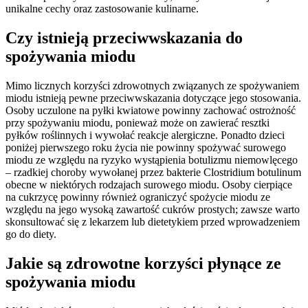
unikalne cechy oraz zastosowanie kulinarne.
Czy istnieją przeciwwskazania do
spożywania miodu
Mimo licznych korzyści zdrowotnych związanych ze spożywaniem
miodu istnieją pewne przeciwwskazania dotyczące jego stosowania.
Osoby uczulone na pyłki kwiatowe powinny zachować ostrożność
przy spożywaniu miodu, ponieważ może on zawierać resztki
pyłków roślinnych i wywołać reakcje alergiczne. Ponadto dzieci
poniżej pierwszego roku życia nie powinny spożywać surowego
miodu ze względu na ryzyko wystąpienia botulizmu niemowlęcego
– rzadkiej choroby wywołanej przez bakterie Clostridium botulinum
obecne w niektórych rodzajach surowego miodu. Osoby cierpiące
na cukrzycę powinny również ograniczyć spożycie miodu ze
względu na jego wysoką zawartość cukrów prostych; zawsze warto
skonsultować się z lekarzem lub dietetykiem przed wprowadzeniem
go do diety.
Jakie są zdrowotne korzyści płynące ze
spożywania miodu