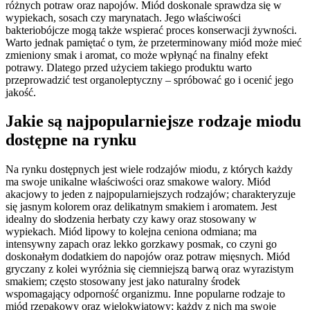
różnych potraw oraz napojów. Miód doskonale sprawdza się w
wypiekach, sosach czy marynatach. Jego właściwości
bakteriobójcze mogą także wspierać proces konserwacji żywności.
Warto jednak pamiętać o tym, że przeterminowany miód może mieć
zmieniony smak i aromat, co może wpłynąć na finalny efekt
potrawy. Dlatego przed użyciem takiego produktu warto
przeprowadzić test organoleptyczny – spróbować go i ocenić jego
jakość.
Jakie są najpopularniejsze rodzaje miodu
dostępne na rynku
Na rynku dostępnych jest wiele rodzajów miodu, z których każdy
ma swoje unikalne właściwości oraz smakowe walory. Miód
akacjowy to jeden z najpopularniejszych rodzajów; charakteryzuje
się jasnym kolorem oraz delikatnym smakiem i aromatem. Jest
idealny do słodzenia herbaty czy kawy oraz stosowany w
wypiekach. Miód lipowy to kolejna ceniona odmiana; ma
intensywny zapach oraz lekko gorzkawy posmak, co czyni go
doskonałym dodatkiem do napojów oraz potraw mięsnych. Miód
gryczany z kolei wyróżnia się ciemniejszą barwą oraz wyrazistym
smakiem; często stosowany jest jako naturalny środek
wspomagający odporność organizmu. Inne popularne rodzaje to
miód rzepakowy oraz wielokwiatowy; każdy z nich ma swoje