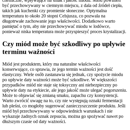
chemiczne, wpływające na smak i jakość miodu. Miód powinien
być przechowywany w ciemnym miejscu, z dala od źródeł ciepła,
takich jak kuchenki czy promienie słoneczne. Optymalna
temperatura to około 20 stopni Celsjusza, co pozwala na
długotrwałe zachowanie jego właściwości. Dodatkowo warto
pamiętać o tym, aby nie przechowywać miodu w lodówce,
ponieważ niska temperatura może przyspieszyć proces krystalizacji.
Czy miód może być szkodliwy po upływie
terminu ważności
Miód jest produktem, który ma naturalne właściwości
konserwujące, co sprawia, że jego termin ważności jest dość
elastyczny. Wiele osób zastanawia się jednak, czy spożycie miodu
po upływie daty ważności może być szkodliwe. W większości
przypadków miód nie staje się toksyczny ani niebezpieczny po
upływie daty na etykiecie, ale jego jakość może ulegać pogorszeniu.
Może to objawiać się zmianą smaku, zapachu czy konsystencji.
Warto zwrócić uwagę na to, czy nie występują oznaki fermentacji
lub pleśni, co mogłoby sugerować zanieczyszczenie produktu. Jeśli
miód był przechowywany w odpowiednich warunkach i nie
wykazuje żadnych oznak zepsucia, można go spożywać nawet po
dłuższym czasie od daty ważności.