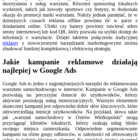
skorzystania z usług warsztatu. Również sponsoring lokalnych
wydarzeń, takich jak zawody sportowe czy festyny, to doskonała
okazja do promocji marki warsztatu. Należy jednak pamiętać, że w
dzisiejszych czasach reklama offline powinna iść w parze z
działaniami online. Ulotki czy banery powinny zawierać adres
strony internetowej lub kod QR, który pozwala na szybki dostęp do
informacji o warsztacie. Dzięki takiemu połączeniu tradycyjnej
reklamy
z nowoczesnymi narzędziami marketingowymi można
zbudować bardziej kompleksową i efektywną strategię.
Jakie kampanie reklamowe działają
najlepiej w Google Ads
Google Ads to jedno z najpotężniejszych narzędzi do reklamowania
warsztatu samochodowego w internecie. Kampanie w Google Ads
pozwalają na precyzyjne dotarcie do użytkowników, którzy
aktywnie poszukują usług motoryzacyjnych. Ważnym elementem
skutecznej kampanii jest odpowiedni dobór słów kluczowych, które
odzwierciedlają intencje użytkowników. Na przykład, słowa takie
jak „warsztat samochodowy w Ostrów Wielkopolski” mogą
przyciągnąć klientów lokalnych, którzy szukają usług blisko
swojego miejsca zamieszkania. Odpowiednie segmentowanie
kampanii na różne grupy odbiorców, w zależności od oferowanych
usług, to kolejny kluczowy element. Na przykład, można stworzyć