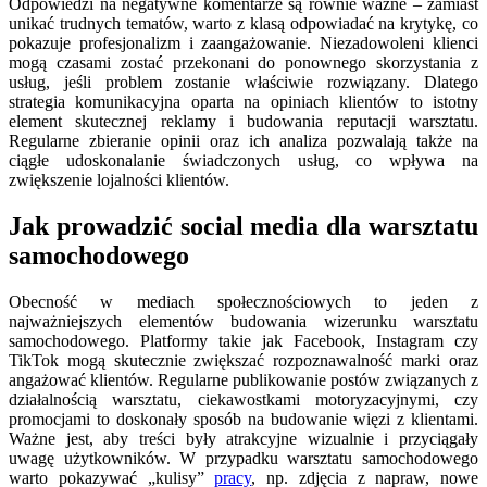
Odpowiedzi na negatywne komentarze są równie ważne – zamiast
unikać trudnych tematów, warto z klasą odpowiadać na krytykę, co
pokazuje profesjonalizm i zaangażowanie. Niezadowoleni klienci
mogą czasami zostać przekonani do ponownego skorzystania z
usług, jeśli problem zostanie właściwie rozwiązany. Dlatego
strategia komunikacyjna oparta na opiniach klientów to istotny
element skutecznej reklamy i budowania reputacji warsztatu.
Regularne zbieranie opinii oraz ich analiza pozwalają także na
ciągłe udoskonalanie świadczonych usług, co wpływa na
zwiększenie lojalności klientów.
Jak prowadzić social media dla warsztatu
samochodowego
Obecność w mediach społecznościowych to jeden z
najważniejszych elementów budowania wizerunku warsztatu
samochodowego. Platformy takie jak Facebook, Instagram czy
TikTok mogą skutecznie zwiększać rozpoznawalność marki oraz
angażować klientów. Regularne publikowanie postów związanych z
działalnością warsztatu, ciekawostkami motoryzacyjnymi, czy
promocjami to doskonały sposób na budowanie więzi z klientami.
Ważne jest, aby treści były atrakcyjne wizualnie i przyciągały
uwagę użytkowników. W przypadku warsztatu samochodowego
warto pokazywać „kulisy”
pracy
, np. zdjęcia z napraw, nowe