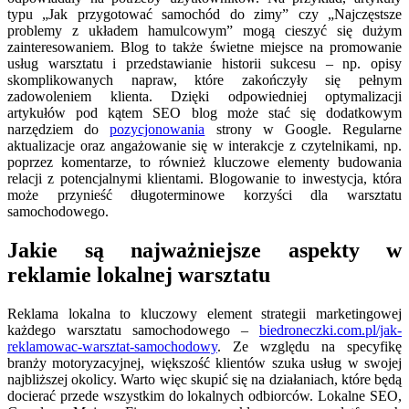
typu „Jak przygotować samochód do zimy” czy „Najczęstsze
problemy z układem hamulcowym” mogą cieszyć się dużym
zainteresowaniem. Blog to także świetne miejsce na promowanie
usług warsztatu i przedstawianie historii sukcesu – np. opisy
skomplikowanych napraw, które zakończyły się pełnym
zadowoleniem klienta. Dzięki odpowiedniej optymalizacji
artykułów pod kątem SEO blog może stać się dodatkowym
narzędziem do
pozycjonowania
strony w Google. Regularne
aktualizacje oraz angażowanie się w interakcje z czytelnikami, np.
poprzez komentarze, to również kluczowe elementy budowania
relacji z potencjalnymi klientami. Blogowanie to inwestycja, która
może przynieść długoterminowe korzyści dla warsztatu
samochodowego.
Jakie są najważniejsze aspekty w
reklamie lokalnej warsztatu
Reklama lokalna to kluczowy element strategii marketingowej
każdego warsztatu samochodowego –
biedroneczki.com.pl/jak-
reklamowac-warsztat-samochodowy
. Ze względu na specyfikę
branży motoryzacyjnej, większość klientów szuka usług w swojej
najbliższej okolicy. Warto więc skupić się na działaniach, które będą
docierać przede wszystkim do lokalnych odbiorców. Lokalne SEO,