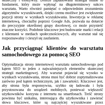
skuteczny i efektywny. Dobrze zaplanowana strategia online to
fundament, który może wpłynąć na długoterminowy sukces
warsztatu. Warto również pamiętać o odpowiednim zrozumieniu
algorytmów wyszukiwarek, dzięki czemu możliwe jest zwiększenie
pozycji strony w wynikach wyszukiwania. Inwestycja w reklamę
internetową, chociażby poprzez Google Ads, pozwala na dotarcie
do precyzyjnie określonej grupy docelowej, co może przynieść
znaczne korzyści. Podobnie kluczowe jest budowanie marki i relacji
z klientami w mediach społecznościowych, aby warsztat stał się
rozpoznawalny i cieszył się zaufaniem.
Jak przyciągnąć klientów do warsztatu
samochodowego za pomocą SEO
Optymalizacja strony internetowej warsztatu samochodowego pod
kątem SEO to jeden z najważniejszych elementów skutecznej
strategii marketingowej. Aby warsztat pojawiał się wysoko w
wynikach wyszukiwania, strona musi być dobrze zoptymalizowana
zarówno pod kątem technicznym, jak i zawartości. Kluczowe jest,
aby strona była responsywna, szybko się ładowała i była
przystosowana do urządzeń mobilnych, ponieważ większość
użytkowników korzysta z internetu na smartfonach. Treść strony
powinna być unikalna, interesująca dla użytkownika i zawierać
słowa kluczowe, które są najczęściej wyszukiwane przez