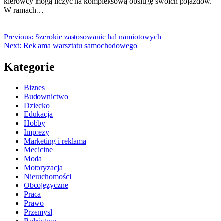
kierowcy mogą liczyć na kompleksową obsługę swoich pojazdów.
W ramach…
Previous:
Szerokie zastosowanie hal namiotowych
Next:
Reklama warsztatu samochodowego
Kategorie
Biznes
Budownictwo
Dziecko
Edukacja
Hobby
Imprezy
Marketing i reklama
Medicine
Moda
Motoryzacja
Nieruchomości
Obcojęzyczne
Praca
Prawo
Przemysł
Rolnictwo