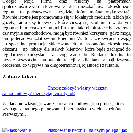
Google Moja Firma oraz reklamy na platformach
społecznościowych skierowane do mieszkańców określonego
regionu to podstawowe narzędzia, które można wykorzystać.
Równie istotne jest promowanie się w lokalnych mediach, takich jak
gazety, radio czy telewizja, które cieszą się zaufaniem w danym
regionie. Partnerstwa z innymi firmami, takimi jak stacje benzynowe
czy myjnie samochodowe, mogą być również korzystne, gdyż mogą
one polecać warsztat swoim klientom. Warto także zwrócić uwagę
na specjalne promocje skierowane do mieszkańców określonego
obszaru – np. rabaty dla stałych klientów, które będą zachęcać do
regularnego korzystania z usług warsztatu. Reklama lokalna to
przede wszystkim budowanie relacji z klientami z najbliższego
otoczenia, co wpływa na długoterminową lojalność i zaufanie.
Zobacz także:
Nawigacja
Chcesz założyć własny warsztat
samochodowy? Przeczytaj ten artykuł!
wpisu
Zakładanie własnego warsztatu samochodowego to proces, który
wymaga starannego planowania i przemyślenia wielu aspektów.
Pierwszym…
Piaskowanie betonu - na czym polega i jak