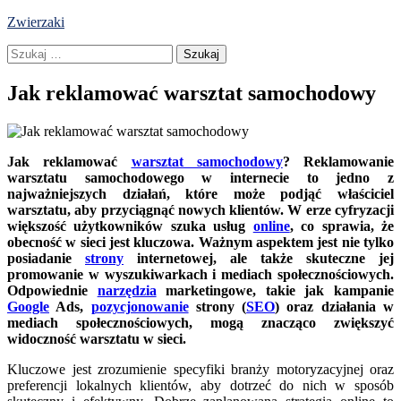
Skip
Zwierzaki
to
Szukaj:
content
Jak reklamować warsztat samochodowy
Jak reklamować
warsztat samochodowy
? Reklamowanie
warsztatu samochodowego w internecie to jedno z
najważniejszych działań, które może podjąć właściciel
warsztatu, aby przyciągnąć nowych klientów. W erze cyfryzacji
większość użytkowników szuka usług
online
, co sprawia, że
obecność w sieci jest kluczowa. Ważnym aspektem jest nie tylko
posiadanie
strony
internetowej, ale także skuteczne jej
promowanie w wyszukiwarkach i mediach społecznościowych.
Odpowiednie
narzędzia
marketingowe, takie jak kampanie
Google
Ads,
pozycjonowanie
strony (
SEO
) oraz działania w
mediach społecznościowych, mogą znacząco zwiększyć
widoczność warsztatu w sieci.
Kluczowe jest zrozumienie specyfiki branży motoryzacyjnej oraz
preferencji lokalnych klientów, aby dotrzeć do nich w sposób