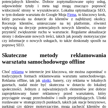
potencjalnych klientów. Dobrze zoptymalizowane opisy usług,
odpowiednie tytuły i meta tagi mogą znacząco poprawić
widoczność strony w wyszukiwarce. Lokalna optymalizacja SEO,
w tym dodanie warsztatu do Google Moja
Firma
, to kluczowy krok,
który pozwala na dotarcie do klientów z najbliższej okolicy.
Recenzje klientów, umieszczane na tej platformie, również
wpływają na decyzje potencjalnych nowych klientów, co może
przynieść zwiększenie ruchu w warsztacie. Regularne aktualizacje
strony i dodawanie nowych treści, takich jak porady motoryzacyjne
czy informacje o nowych usługach, to także doskonały sposób na
poprawę SEO.
Skuteczne metody reklamowania
warsztatu samochodowego offline
Choć
reklama
w internecie jest kluczowa, nie można zapominać o
tradycyjnych formach reklamowania warsztatu samochodowego.
Reklama offline, tak jak
ulotki
, banery, czy reklama w lokalnych
gazetach, nadal może być skuteczna w dotarciu do lokalnej
społeczności. Jednym z najważniejszych elementów jest dobrze
zaprojektowany baner reklamowy przed warsztatem, który
przyciągnie uwagę przechodniów i osób przejeżdżających. Ulotki
rozdawane w strategicznych punktach, takich jak stacje benzynowe,
parkingi czy sklepy motoryzacyjne, mogą zachęcić klientów do