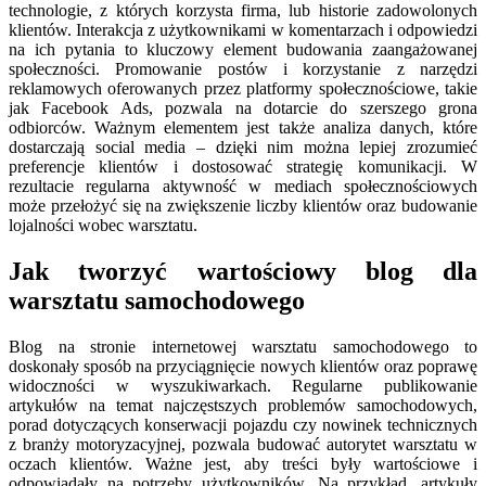
technologie, z których korzysta firma, lub historie zadowolonych
klientów. Interakcja z użytkownikami w komentarzach i odpowiedzi
na ich pytania to kluczowy element budowania zaangażowanej
społeczności. Promowanie postów i korzystanie z narzędzi
reklamowych oferowanych przez platformy społecznościowe, takie
jak Facebook Ads, pozwala na dotarcie do szerszego grona
odbiorców. Ważnym elementem jest także analiza danych, które
dostarczają social media – dzięki nim można lepiej zrozumieć
preferencje klientów i dostosować strategię komunikacji. W
rezultacie regularna aktywność w mediach społecznościowych
może przełożyć się na zwiększenie liczby klientów oraz budowanie
lojalności wobec warsztatu.
Jak tworzyć wartościowy blog dla
warsztatu samochodowego
Blog na stronie internetowej warsztatu samochodowego to
doskonały sposób na przyciągnięcie nowych klientów oraz poprawę
widoczności w wyszukiwarkach. Regularne publikowanie
artykułów na temat najczęstszych problemów samochodowych,
porad dotyczących konserwacji pojazdu czy nowinek technicznych
z branży motoryzacyjnej, pozwala budować autorytet warsztatu w
oczach klientów. Ważne jest, aby treści były wartościowe i
odpowiadały na potrzeby użytkowników. Na przykład, artykuły