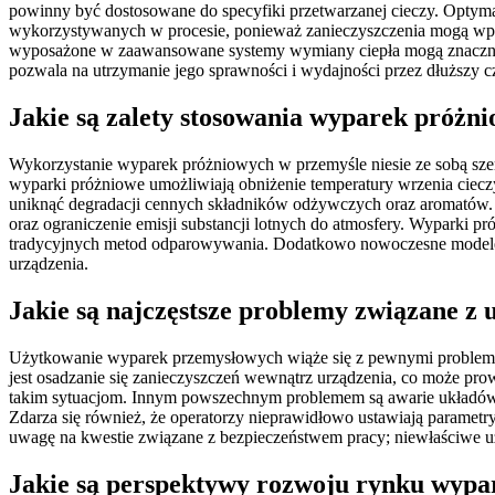
powinny być dostosowane do specyfiki przetwarzanej cieczy. Optyma
wykorzystywanych w procesie, ponieważ zanieczyszczenia mogą wpł
wyposażone w zaawansowane systemy wymiany ciepła mogą znacznie p
pozwala na utrzymanie jego sprawności i wydajności przez dłuższy c
Jakie są zalety stosowania wyparek próżn
Wykorzystanie wyparek próżniowych w przemyśle niesie ze sobą szer
wyparki próżniowe umożliwiają obniżenie temperatury wrzenia cieczy,
uniknąć degradacji cennych składników odżywczych oraz aromatów. 
oraz ograniczenie emisji substancji lotnych do atmosfery. Wyparki p
tradycyjnych metod odparowywania. Dodatkowo nowoczesne modele w
urządzenia.
Jakie są najczęstsze problemy związane 
Użytkowanie wyparek przemysłowych wiąże się z pewnymi problemam
jest osadzanie się zanieczyszczeń wewnątrz urządzenia, co może pro
takim sytuacjom. Innym powszechnym problemem są awarie układów
Zdarza się również, że operatorzy nieprawidłowo ustawiają paramet
uwagę na kwestie związane z bezpieczeństwem pracy; niewłaściwe
Jakie są perspektywy rozwoju rynku wyp