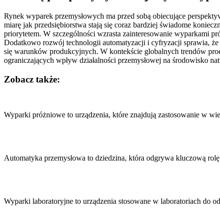
Rynek wyparek przemysłowych ma przed sobą obiecujące perspektywy
miarę jak przedsiębiorstwa stają się coraz bardziej świadome koniec
priorytetem. W szczególności wzrasta zainteresowanie wyparkami pr
Dodatkowo rozwój technologii automatyzacji i cyfryzacji sprawia, ż
się warunków produkcyjnych. W kontekście globalnych trendów proek
ograniczających wpływ działalności przemysłowej na środowisko nat
Zobacz także:
Nawigacja
wpisu
Wyparki próżniowe to urządzenia, które znajdują zastosowanie w wi
Automatyka przemysłowa to dziedzina, która odgrywa kluczową rol
Wyparki laboratoryjne to urządzenia stosowane w laboratoriach do