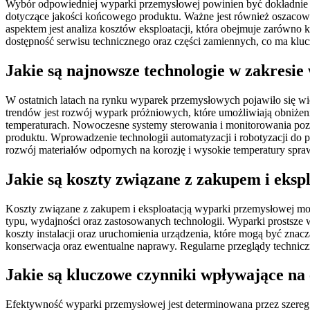
Wybór odpowiedniej wyparki przemysłowej powinien być dokładnie pr
dotyczące jakości końcowego produktu. Ważne jest również oszacow
aspektem jest analiza kosztów eksploatacji, która obejmuje zarówno 
dostępność serwisu technicznego oraz części zamiennych, co ma kluc
Jakie są najnowsze technologie w zakresi
W ostatnich latach na rynku wyparek przemysłowych pojawiło się wi
trendów jest rozwój wypark próżniowych, które umożliwiają obniżeni
temperaturach. Nowoczesne systemy sterowania i monitorowania pozw
produktu. Wprowadzenie technologii automatyzacji i robotyzacji d
rozwój materiałów odpornych na korozję i wysokie temperatury spraw
Jakie są koszty związane z zakupem i eks
Koszty związane z zakupem i eksploatacją wyparki przemysłowej mogą
typu, wydajności oraz zastosowanych technologii. Wyparki prostsz
koszty instalacji oraz uruchomienia urządzenia, które mogą być zna
konserwacja oraz ewentualne naprawy. Regularne przeglądy technicz
Jakie są kluczowe czynniki wpływające na
Efektywność wyparki przemysłowej jest determinowana przez szereg k