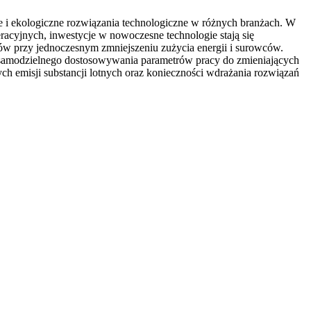
 i ekologiczne rozwiązania technologiczne w różnych branżach. W
eracyjnych, inwestycje w nowoczesne technologie stają się
ów przy jednoczesnym zmniejszeniu zużycia energii i surowców.
 do samodzielnego dostosowywania parametrów pracy do zmieniających
h emisji substancji lotnych oraz konieczności wdrażania rozwiązań