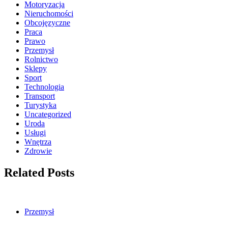
Motoryzacja
Nieruchomości
Obcojęzyczne
Praca
Prawo
Przemysł
Rolnictwo
Sklepy
Sport
Technologia
Transport
Turystyka
Uncategorized
Uroda
Usługi
Wnętrza
Zdrowie
Related Posts
Przemysł