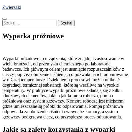
Skip
Zwierzaki
to
content
Szukaj:
Wyparka próżniowe
Wyparki próżniowe to urządzenia, które znajdują zastosowanie w
wielu branżach, od przemysłu chemicznego po laboratoria
badawcze. Ich głównym celem jest usunięcie rozpuszczalników z
cieczy poprzez obniżenie ciśnienia, co pozwala na ich odparowanie
w niższej temperaturze. Dzięki temu procesowi można uniknąć
degradacji termicznej substancji, które są wrażliwe na wysokie
temperatury. W praktyce wyparki próżniowe składają się z kilku
kluczowych elementów, takich jak komora robocza, pompa
próżniowa oraz system grzewczy. Komora robocza jest miejscem,
gdzie umieszczane są próbki do odparowania. Pompa próżniowa
odpowiada za obniżenie ciśnienia wewnątrz komory, a system
grzewczy podgrzewa ciecz, co przyspiesza proces odparowania.
Jakie są zalety korzystania z wyparki