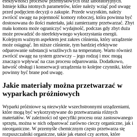
efektywności procesów przemysłowych oraz laboratoryjnych.
Istnieje kilka istotnych parametrów, które należy wziąć pod uwagę
przed podjęciem decyzji o zakupie. Przede wszystkim, należy
zwrócić uwagę na pojemność komory roboczej, która powinna być
dostosowana do ilości materiału, jaki zamierzamy przetwarzać. Zbyt
mała komora może ograniczyć wydajność, podczas gdy zbyt duża
może prowadzić do nieefektywnego wykorzystania energii.
Kolejnym ważnym aspektem jest zakres ciśnienia, który urządzenie
może osiągnąć. Im niższe ciśnienie, tym bardziej efektywne
odparowanie substancji wrażliwych na temperaturę. Warto również
zwrócić uwagę na system grzewczy – jego rodzaj i moc mogą
znacząco wpływać na czas procesu odparowania. Dodatkowo,
łatwość obsługi i konserwacji urządzenia to kolejne czynniki, które
powinny być brane pod uwagę.
Jakie materiały można przetwarzać w
wyparkach próżniowych
Wyparki próżniowe są niezwykle wszechstronnymi urządzeniami,
które mogą być wykorzystywane do przetwarzania różnych
materiałów. W zależności od specyfiki procesu oraz zastosowanego
sprzętu, można w nich odparować zarówno cieczy organiczne, jak i
nieorganiczne. W przemyśle chemicznym często przetwarza się
rozpuszczalniki organiczne, takie jak etanol czy aceton, które