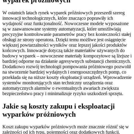
W ostatnich latach rynek wyparek próżniowych przeszedł szereg
innowacji technologicznych, które znacząco poprawiły ich
wydajność oraz funkcjonalność. Nowoczesne modele wyposażone
są w zaawansowane systemy automatyzacji, które umożliwiają
precyzyjne kontrolowanie parametrów pracy bez konieczności stałej
obsługi ze strony operatora. Dzięki temu możliwe jest osiągnięcie
większej powtarzalności wyników oraz lepszej jakości produktów
końcowych. Innowacje dotyczą także materiałów używanych do
budowy wyparek – nowoczesne materiały kompozytowe są lżejsze i
bardziej odporne na działanie agresywnych substancji chemicznych.
Dodatkowo rozwój technologii pompowania próżniowego pozwolił
na stworzenie bardziej wydajnych i energooszczędnych pomp, co
przekłada się na niższe koszty eksploatacji urządzeń. Wprowadzenie
systemów monitorujących stan techniczny urządzenia oraz
automatycznych alarmów o ewentualnych awariach zwiększa
bezpieczeństwo pracy i minimalizuje ryzyko uszkodzeń sprzętu.
Jakie są koszty zakupu i eksploatacji
wyparków próżniowych
Koszt zakupu wyparków próżniowych może znacznie różnić się w
zależności od ich typu, pojemności oraz dodatkowych funkcji.