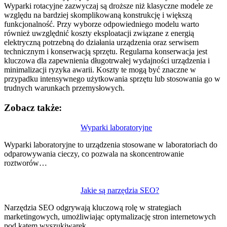
Wyparki rotacyjne zazwyczaj są droższe niż klasyczne modele ze
względu na bardziej skomplikowaną konstrukcję i większą
funkcjonalność. Przy wyborze odpowiedniego modelu warto
również uwzględnić koszty eksploatacji związane z energią
elektryczną potrzebną do działania urządzenia oraz serwisem
technicznym i konserwacją sprzętu. Regularna konserwacja jest
kluczowa dla zapewnienia długotrwałej wydajności urządzenia i
minimalizacji ryzyka awarii. Koszty te mogą być znaczne w
przypadku intensywnego użytkowania sprzętu lub stosowania go w
trudnych warunkach przemysłowych.
Zobacz także:
Nawigacja
Wyparki laboratoryjne
wpisu
Wyparki laboratoryjne to urządzenia stosowane w laboratoriach do
odparowywania cieczy, co pozwala na skoncentrowanie
roztworów…
Jakie są narzędzia SEO?
Narzędzia SEO odgrywają kluczową rolę w strategiach
marketingowych, umożliwiając optymalizację stron internetowych
pod kątem wyszukiwarek.…