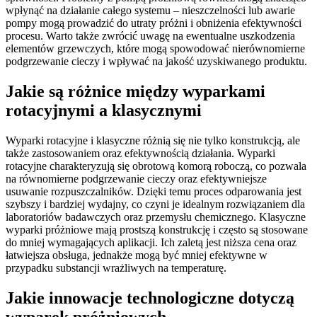
wpłynąć na działanie całego systemu – nieszczelności lub awarie
pompy mogą prowadzić do utraty próżni i obniżenia efektywności
procesu. Warto także zwrócić uwagę na ewentualne uszkodzenia
elementów grzewczych, które mogą spowodować nierównomierne
podgrzewanie cieczy i wpływać na jakość uzyskiwanego produktu.
Jakie są różnice między wyparkami
rotacyjnymi a klasycznymi
Wyparki rotacyjne i klasyczne różnią się nie tylko konstrukcją, ale
także zastosowaniem oraz efektywnością działania. Wyparki
rotacyjne charakteryzują się obrotową komorą roboczą, co pozwala
na równomierne podgrzewanie cieczy oraz efektywniejsze
usuwanie rozpuszczalników. Dzięki temu proces odparowania jest
szybszy i bardziej wydajny, co czyni je idealnym rozwiązaniem dla
laboratoriów badawczych oraz przemysłu chemicznego. Klasyczne
wyparki próżniowe mają prostszą konstrukcję i często są stosowane
do mniej wymagających aplikacji. Ich zaletą jest niższa cena oraz
łatwiejsza obsługa, jednakże mogą być mniej efektywne w
przypadku substancji wrażliwych na temperaturę.
Jakie innowacje technologiczne dotyczą
wyparek próżniowych