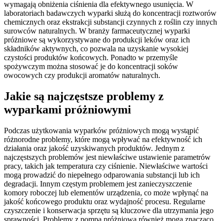
wymagają obniżenia ciśnienia dla efektywnego usunięcia. W
laboratoriach badawczych wyparki służą do koncentracji roztworów
chemicznych oraz ekstrakcji substancji czynnych z roślin czy innych
surowców naturalnych. W branży farmaceutycznej wyparki
próżniowe są wykorzystywane do produkcji leków oraz ich
składników aktywnych, co pozwala na uzyskanie wysokiej
czystości produktów końcowych. Ponadto w przemyśle
spożywczym można stosować je do koncentracji soków
owocowych czy produkcji aromatów naturalnych.
Jakie są najczęstsze problemy z
wyparkami próżniowymi
Podczas użytkowania wyparków próżniowych mogą wystąpić
różnorodne problemy, które mogą wpływać na efektywność ich
działania oraz jakość uzyskiwanych produktów. Jednym z
najczęstszych problemów jest niewłaściwe ustawienie parametrów
pracy, takich jak temperatura czy ciśnienie. Niewłaściwe wartości
mogą prowadzić do niepełnego odparowania substancji lub ich
degradacji. Innym częstym problemem jest zanieczyszczenie
komory roboczej lub elementów urządzenia, co może wpłynąć na
jakość końcowego produktu oraz wydajność procesu. Regularne
czyszczenie i konserwacja sprzętu są kluczowe dla utrzymania jego
sprawności. Problemy z pompą próżniową również mogą znacząco