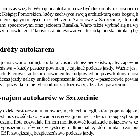
czyć podczas wizyty. Wynajem autokaru może być doskonałym sposobem n
 Książąt Pomorskich, który zachwyca swoją architekturą oraz bogatą
nteresującym miejscem jest Muzeum Narodowe w Szczecinie, które ofe
kami spacerowymi oraz jeziorem Rusałka. Warto także wybrać się na 
m powietrzu. Dla osób zainteresowanych historią morska atrakcją będ
odróży autokarem
jednak warto pamiętać o kilku zasadach bezpieczeństwa, aby zapewni
eństwa – każdy pasażer powinien je zapinać podczas jazdy. Ważne jest 
wych. Kierowca autokaru powinien być odpowiednio przeszkolony i p
dczas jazdy należy unikać rozpraszania kierowcy – pasażerowie powin
s – pozwala to nie tylko odpocząć kierowcy, ale także pasażerom.
wynajem autokarów w Szczecinie
 dzięki zastosowaniu innowacyjnych technologii, które poprawiają komf
est możliwość dokonywania rezerwacji online – klienci mogą szybko p
zania flotą pozwalają firmom monitorować lokalizację pojazdów w cz
wyposażone są również w systemy multimedialne, które umilają czas p
 ESP, zwiększają bezpieczeństwo podczas jazdy.