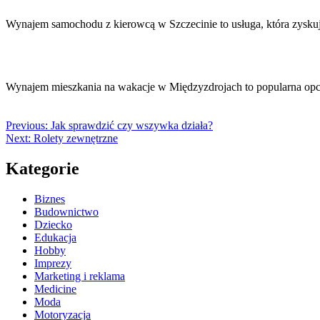
Wynajem samochodu z kierowcą w Szczecinie to usługa, która zysku
Wynajem mieszkania na wakacje w Międzyzdrojach to popularna opc
Previous:
Jak sprawdzić czy wszywka działa?
Next:
Rolety zewnętrzne
Kategorie
Biznes
Budownictwo
Dziecko
Edukacja
Hobby
Imprezy
Marketing i reklama
Medicine
Moda
Motoryzacja