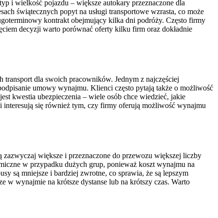
yp i wielkość pojazdu – większe autokary przeznaczone dla
sach świątecznych popyt na usługi transportowe wzrasta, co może
goterminowy kontrakt obejmujący kilka dni podróży. Często firmy
ęciem decyzji warto porównać oferty kilku firm oraz dokładnie
h transport dla swoich pracowników. Jednym z najczęściej
podpisanie umowy wynajmu. Klienci często pytają także o możliwość
est kwestia ubezpieczenia – wiele osób chce wiedzieć, jakie
interesują się również tym, czy firmy oferują możliwość wynajmu
są zazwyczaj większe i przeznaczone do przewozu większej liczby
onomiczne w przypadku dużych grup, ponieważ koszt wynajmu na
usy są mniejsze i bardziej zwrotne, co sprawia, że są lepszym
 w wynajmie na krótsze dystanse lub na krótszy czas. Warto