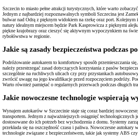
Szczecin to miasto pełne atrakcji turystycznych, które warto zoba
Jednym z najbardziej rozpoznawalnych symboli Szczecina jest Zamek
bulwar nad Odrą z pięknym widokiem na rzekę oraz port. Kolejnym i
natury idealnym miejscem będzie Park Kasprowicza z pięknymi alej
piękne krajobrazy oraz cieszyć się aktywnym wypoczynkiem na świeży
rybołówstwa w regionie.
Jakie są zasady bezpieczeństwa podczas p
Podróżowanie autokarem to komfortowy sposób przemieszczania się, 
należy przestrzegać zasad dotyczących korzystania z pasów bezpiecz
szczególnie na ruchliwych ulicach czy przy przystankach autobuso
zwrócić uwagę na jego kwalifikacje przed rozpoczęciem podróży. Po
Warto również pamiętać o regularnych przerwach podczas długich tra
Jakie nowoczesne technologie wspierają 
Wynajem autokarów w Szczecinie staje się coraz bardziej nowoczesny
transportem. Jednym z najważniejszych osiągnięć technologicznych j
dostosowane do ich potrzeb bez wychodzenia z domu. Systemy zarząd
przekłada się na oszczędność czasu i paliwa. Nowoczesne autokary 
technologie związane z bezpieczeństwem, takie jak systemy ABS czy