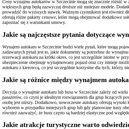
Ceny wynajmu autokarów w Szczecinie mogą się znacznie różnić w z
większych grup będą zazwyczaj droższe niż mniejsze modele. Dodatk
prowadzić do wyższych stawek. Ważnym czynnikiem jest również dług
oferują różne pakiety cenowe, które mogą obejmować dodatkowe usług
zapoznać się z warunkami umowy.
Jakie są najczęstsze pytania dotyczące w
Wynajem autokaru w Szczecinie budzi wiele pytań, które mogą pojawi
zadawanych pytań jest to, jakie dokumenty są potrzebne do wynajm
rezerwacji autokaru na krótki okres, co jest szczególnie istotne w 
ubezpieczenie obejmuje wynajmowany pojazd oraz czy istnieje możli
autokaru z kierowcą, co jest szczególnie korzystne dla tych, którz
Jakie są różnice między wynajmem autokar
Decyzja o wynajmie autokaru lub busa w Szczecinie zależy od wielu 
pasażerów, co czyni je idealnym rozwiązaniem dla grup liczących p
osobę jest niższy. Dodatkowo, nowoczesne autokary oferują wysoki komf
wyborem w przypadku mniejszych grup lub gdy planowane trasy obejm
również zauważyć, że busy często są bardziej elastyczne pod względ
Jakie atrakcje turystyczne warto odwiedzi