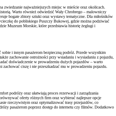
a zwiedzanie najważniejszych miejsc w mieście oraz okolicach.
 historią. Warto również odwiedzić Wały Chrobrego – malowniczy
ruje bogate zbiory sztuki oraz wystawy tematyczne. Dla miłośników
wycieczkę do pobliskiego Puszczy Bukowej, gdzie można podziwiać
zie Muzeum Morskie, które przedstawia historię żeglugi i
ć sobie i innym pasażerom bezpieczną podróż. Przede wszystkim
także zachowanie ostrożności przy wsiadaniu i wysiadaniu z pojazdu,
osiadać doświadczenie w prowadzeniu dużych pojazdów – warto
ni zachować ciszę i nie przeszkadzać mu w prowadzeniu pojazdu.
ort podróży oraz ułatwiają proces rezerwacji i zarządzania
orównywać oferty różnych firm oraz wybierać najlepsze opcje
asie rzeczywistym oraz optymalizować trasy przejazdów, co
odróży pasażerom poprzez dostęp do internetu czy filmów. Dodatkowo