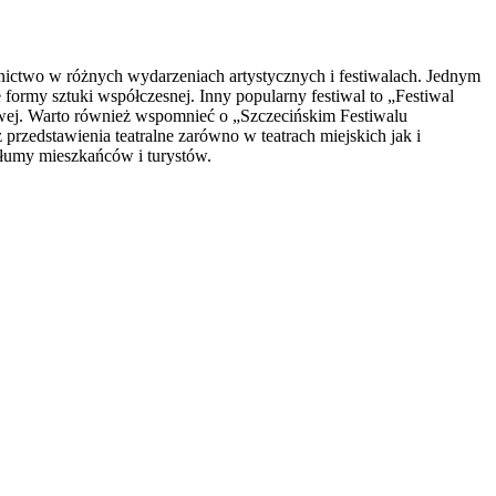
tnictwo w różnych wydarzeniach artystycznych i festiwalach. Jednym
 formy sztuki współczesnej. Inny popularny festiwal to „Festiwal
wej. Warto również wspomnieć o „Szczecińskim Festiwalu
rzedstawienia teatralne zarówno w teatrach miejskich jak i
tłumy mieszkańców i turystów.