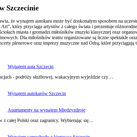
w Szczecinie
 sprawia, że wynajem autokaru może być doskonałym sposobem na uczes
Art”, który przyciąga artystów z całego świata i prezentuje różnorodne
iołach miasta i gromadzi miłośników muzyki klasycznej oraz organo
owych. Dla miłośników teatru organizowane są liczne spektakle oraz p
ncerty plenerowe oraz imprezy muzyczne nad Odrą, które przyciągają 
Wynajem auta Szczecin
acjach - podróży służbowej, wakacyjnym wyjeździe czy…
Wynajem autokarów Szczecin
Apartamenty na wynajem Międzyzdroje
w z całej Polski oraz zagranicy. Wybierając się…
Wynajem samochodu z kierowcą Szczecin