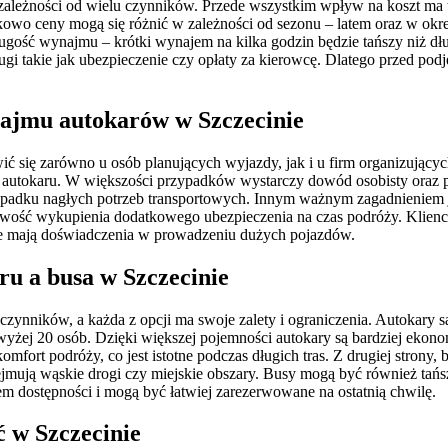
ależności od wielu czynników. Przede wszystkim wpływ na koszt ma t
owo ceny mogą się różnić w zależności od sezonu – latem oraz w okre
ość wynajmu – krótki wynajem na kilka godzin będzie tańszy niż dłu
i takie jak ubezpieczenie czy opłaty za kierowcę. Dlatego przed podj
ynajmu autokarów w Szczecinie
ć się zarówno u osób planujących wyjazdy, jak i u firm organizującyc
u autokaru. W większości przypadków wystarczy dowód osobisty oraz 
przypadku nagłych potrzeb transportowych. Innym ważnym zagadnieniem j
wość wykupienia dodatkowego ubezpieczenia na czas podróży. Klienci 
y nie mają doświadczenia w prowadzeniu dużych pojazdów.
u a busa w Szczecinie
czynników, a każda z opcji ma swoje zalety i ograniczenia. Autokary 
owyżej 20 osób. Dzięki większej pojemności autokary są bardziej ek
ort podróży, co jest istotne podczas długich tras. Z drugiej strony, b
ują wąskie drogi czy miejskie obszary. Busy mogą być również tańsze
em dostępności i mogą być łatwiej zarezerwowane na ostatnią chwilę.
ć w Szczecinie