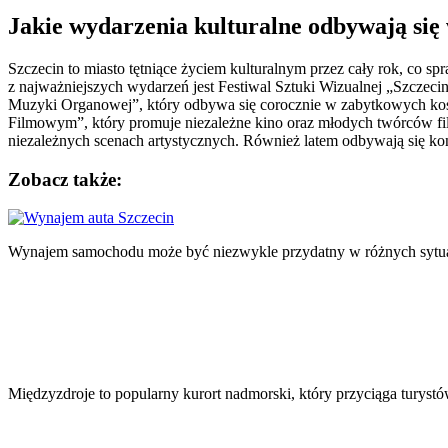
Jakie wydarzenia kulturalne odbywają się 
Szczecin to miasto tętniące życiem kulturalnym przez cały rok, co
z najważniejszych wydarzeń jest Festiwal Sztuki Wizualnej „Szczecin 
Muzyki Organowej”, który odbywa się corocznie w zabytkowych kośc
Filmowym”, który promuje niezależne kino oraz młodych twórców film
niezależnych scenach artystycznych. Również latem odbywają się ko
Zobacz także:
Nawigacja
wpisu
Wynajem samochodu może być niezwykle przydatny w różnych sytu
Międzyzdroje to popularny kurort nadmorski, który przyciąga turystó