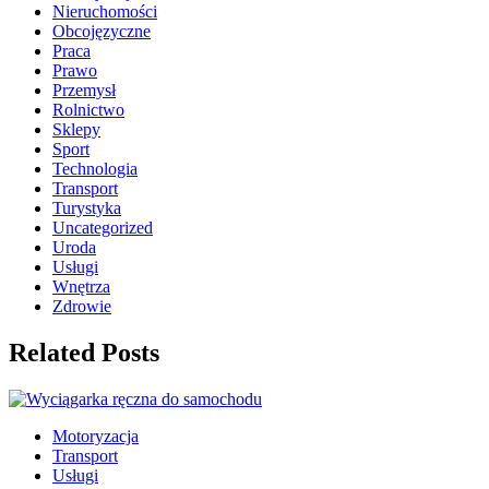
Nieruchomości
Obcojęzyczne
Praca
Prawo
Przemysł
Rolnictwo
Sklepy
Sport
Technologia
Transport
Turystyka
Uncategorized
Uroda
Usługi
Wnętrza
Zdrowie
Related Posts
Motoryzacja
Transport
Usługi