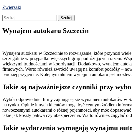
Skip
Zwierzaki
to
Szukaj:
content
Wynajem autokaru Szczecin
Wynajem autokaru w Szczecinie to rozwiązanie, które przynosi wiele 
szczególnie w przypadku większych grup podróżujących razem. Wspól
większymi trudnościami w koordynacji. Dodatkowo, wynajem autokaru
firmowych. Warto również zwrócić uwagę na komfort podróży – nowocz
bardziej przyjemne. Kolejnym atutem wynajmu autokaru jest możliwoś
Jakie są najważniejsze czynniki przy wyb
Wybór odpowiedniej firmy zajmującej się wynajmem autokarów w Szcz
na rynku. Opinie innych klientów mogą być cennym źródłem informacj
nowoczesnymi autokarami o różnej pojemności, aby móc dopasować 
takie jak koszty paliwa czy ubezpieczenia. Warto również zapytać o 
Jakie wydarzenia wymagają wynajmu auto