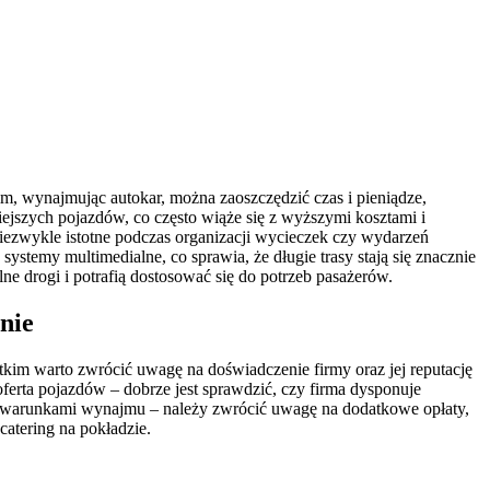
im, wynajmując autokar, można zaoszczędzić czas i pieniądze,
jszych pojazdów, co często wiąże się z wyższymi kosztami i
iezwykle istotne podczas organizacji wycieczek czy wydarzeń
temy multimedialne, co sprawia, że długie trasy stają się znacznie
e drogi i potrafią dostosować się do potrzeb pasażerów.
nie
kim warto zwrócić uwagę na doświadczenie firmy oraz jej reputację
ferta pojazdów – dobrze jest sprawdzić, czy firma dysponuje
z warunkami wynajmu – należy zwrócić uwagę na dodatkowe opłaty,
catering na pokładzie.