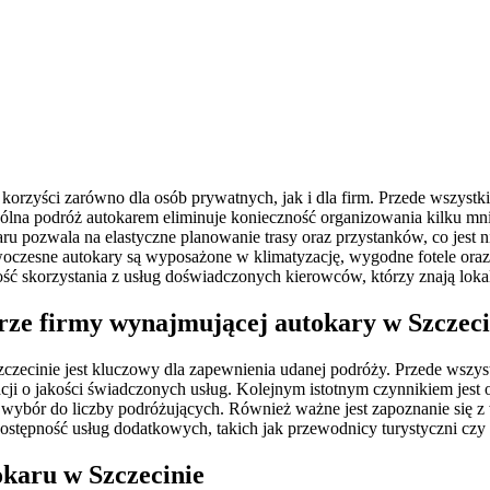
korzyści zarówno dla osób prywatnych, jak i dla firm. Przede wszystk
na podróż autokarem eliminuje konieczność organizowania kilku mnie
 pozwala na elastyczne planowanie trasy oraz przystanków, co jest n
esne autokary są wyposażone w klimatyzację, wygodne fotele oraz sys
ć skorzystania z usług doświadczonych kierowców, którzy znają lokaln
orze firmy wynajmującej autokary w Szczeci
ecinie jest kluczowy dla zapewnienia udanej podróży. Przede wszyst
i o jakości świadczonych usług. Kolejnym istotnym czynnikiem jest o
wybór do liczby podróżujących. Również ważne jest zapoznanie się 
dostępność usług dodatkowych, takich jak przewodnicy turystyczni czy 
karu w Szczecinie