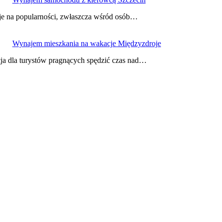
je na popularności, zwłaszcza wśród osób…
Wynajem mieszkania na wakacje Międzyzdroje
ja dla turystów pragnących spędzić czas nad…