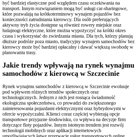
być bardziej elastyczne pod względem czasu oczekiwania na
transport. Innym rozwiązaniem mogą być usługi car-sharingowe,
które pozwalają na krótkoterminowy wynajem pojazdów bez
konieczności zatrudniania kierowcy. Dla osób preferujących
aktywny tryb życia dostępne są również rowery miejskie oraz
hulajnogi elektryczne, które można wypożyczyć na krótki okres
czasu i wykorzystać do zwiedzania miasta. Dla tych, którzy planują
dłuższe podróże poza miasto, tradycyjny wynajem samochodów bez
kierowcy może być bardziej opłacalny i dawać większą swobodę w
planowaniu trasy.
Jakie trendy wpływają na rynek wynajmu
samochodów z kierowcą w Szczecinie
Rynek wynajmu samochodów z kierowcą w Szczecinie ewoluuje
pod wpływem różnych trendów społecznych oraz
technologicznych. Jednym z nich jest rosnąca świadomość
ekologiczna społeczeństwa, co prowadzi do zwiększonego
zainteresowania pojazdami elektrycznymi oraz hybrydowymi w
ofercie wypożyczalni. Klienci coraz częściej wybierają opcje
transportowe przyjazne środowisku, co wpływa na decyzje firm
dotyczące floty pojazdów. Innym istotnym trendem jest rozwój
technologii mobilnych oraz aplikacji internetowych
umożliwiających łatwe rezerwacje usług transportowych online.