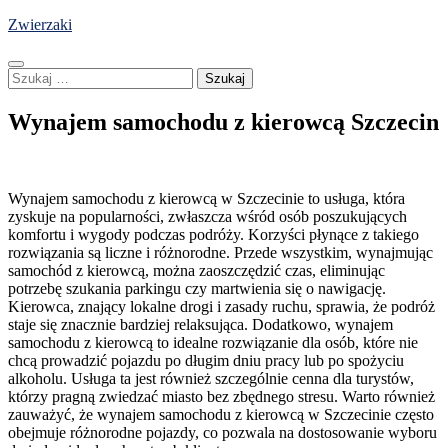
Skip
Zwierzaki
to
content
Szukaj:
Wynajem samochodu z kierowcą Szczecin
Wynajem samochodu z kierowcą w Szczecinie to usługa, która
zyskuje na popularności, zwłaszcza wśród osób poszukujących
komfortu i wygody podczas podróży. Korzyści płynące z takiego
rozwiązania są liczne i różnorodne. Przede wszystkim, wynajmując
samochód z kierowcą, można zaoszczędzić czas, eliminując
potrzebę szukania parkingu czy martwienia się o nawigację.
Kierowca, znający lokalne drogi i zasady ruchu, sprawia, że podróż
staje się znacznie bardziej relaksująca. Dodatkowo, wynajem
samochodu z kierowcą to idealne rozwiązanie dla osób, które nie
chcą prowadzić pojazdu po długim dniu pracy lub po spożyciu
alkoholu. Usługa ta jest również szczególnie cenna dla turystów,
którzy pragną zwiedzać miasto bez zbędnego stresu. Warto również
zauważyć, że wynajem samochodu z kierowcą w Szczecinie często
obejmuje różnorodne pojazdy, co pozwala na dostosowanie wyboru