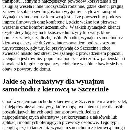
transportu. Jednym z najczęstszych powodów korzystania z tej
usługi są wesela i inne uroczystości rodzinne, gdzie klienci pragną
zapewnić sobie i swoim gościom wygodny i stylowy transport.
Wynajem samochodu z kierowcą jest także powszechny podczas
imprez firmowych oraz konferencji, gdzie ważne jest pierwsze
wrażenie oraz komfort uczestników. W takich sytuacjach klienci
często decydują się na luksusowe limuzyny lub vany, które
pomieszczą większą liczbę osób. Ponadto, wynajem samochodu z
kierowcą cieszy się dużym zainteresowaniem podczas sezonu
turystycznego, gdy turyści przybywają do Szczecina i chcą
zwiedzać miasto bez stresu związanego z prowadzeniem pojazdu.
Usługa ta jest również popularna podczas wieczorów panieńskich i
kawalerskich, gdzie grupa przyjaciół chce wspólnie bawić się bez
obaw o powroty do domu.
Jakie są alternatywy dla wynajmu
samochodu z kierowcą w Szczecinie
Choć wynajem samochodu z kierowcą w Szczecinie ma wiele zalet,
istnieją również alternatywy, które mogą być interesujące dla osób
poszukujących innych opcji transportowych. Jedną z
najpopularniejszych alternatyw jest korzystanie z taksówek lub
aplikacji mobilnych oferujących przewozy osobowe. Tego typu
usługi są często tańsze niż wynajem samochodu z kierowcą i mogą