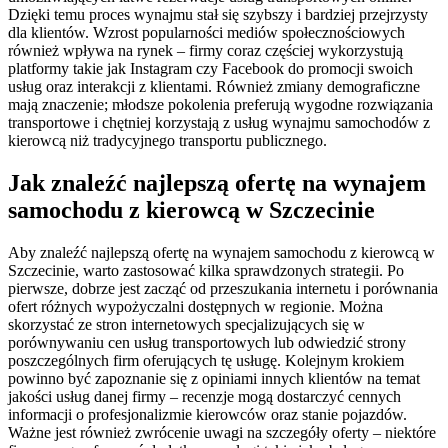
Dzięki temu proces wynajmu stał się szybszy i bardziej przejrzysty
dla klientów. Wzrost popularności mediów społecznościowych
również wpływa na rynek – firmy coraz częściej wykorzystują
platformy takie jak Instagram czy Facebook do promocji swoich
usług oraz interakcji z klientami. Również zmiany demograficzne
mają znaczenie; młodsze pokolenia preferują wygodne rozwiązania
transportowe i chętniej korzystają z usług wynajmu samochodów z
kierowcą niż tradycyjnego transportu publicznego.
Jak znaleźć najlepszą ofertę na wynajem
samochodu z kierowcą w Szczecinie
Aby znaleźć najlepszą ofertę na wynajem samochodu z kierowcą w
Szczecinie, warto zastosować kilka sprawdzonych strategii. Po
pierwsze, dobrze jest zacząć od przeszukania internetu i porównania
ofert różnych wypożyczalni dostępnych w regionie. Można
skorzystać ze stron internetowych specjalizujących się w
porównywaniu cen usług transportowych lub odwiedzić strony
poszczególnych firm oferujących tę usługę. Kolejnym krokiem
powinno być zapoznanie się z opiniami innych klientów na temat
jakości usług danej firmy – recenzje mogą dostarczyć cennych
informacji o profesjonalizmie kierowców oraz stanie pojazdów.
Ważne jest również zwrócenie uwagi na szczegóły oferty – niektóre