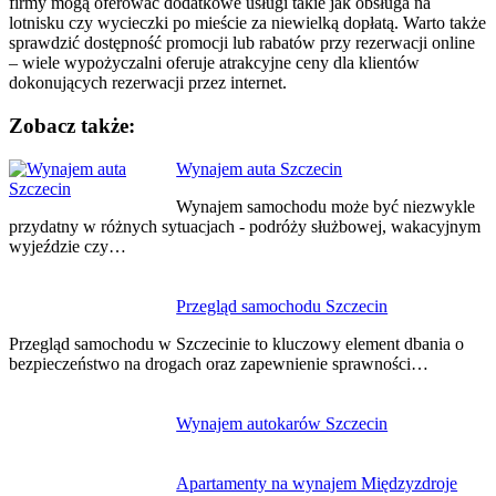
firmy mogą oferować dodatkowe usługi takie jak obsługa na
lotnisku czy wycieczki po mieście za niewielką dopłatą. Warto także
sprawdzić dostępność promocji lub rabatów przy rezerwacji online
– wiele wypożyczalni oferuje atrakcyjne ceny dla klientów
dokonujących rezerwacji przez internet.
Zobacz także:
Nawigacja
Wynajem auta Szczecin
wpisu
Wynajem samochodu może być niezwykle
przydatny w różnych sytuacjach - podróży służbowej, wakacyjnym
wyjeździe czy…
Przegląd samochodu Szczecin
Przegląd samochodu w Szczecinie to kluczowy element dbania o
bezpieczeństwo na drogach oraz zapewnienie sprawności…
Wynajem autokarów Szczecin
Apartamenty na wynajem Międzyzdroje