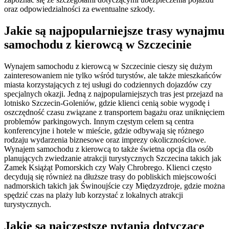
oraz odpowiedzialności za ewentualne szkody.
Jakie są najpopularniejsze trasy wynajmu
samochodu z kierowcą w Szczecinie
Wynajem samochodu z kierowcą w Szczecinie cieszy się dużym
zainteresowaniem nie tylko wśród turystów, ale także mieszkańców
miasta korzystających z tej usługi do codziennych dojazdów czy
specjalnych okazji. Jedną z najpopularniejszych tras jest przejazd na
lotnisko Szczecin-Goleniów, gdzie klienci cenią sobie wygodę i
oszczędność czasu związane z transportem bagażu oraz uniknięciem
problemów parkingowych. Innym częstym celem są centra
konferencyjne i hotele w mieście, gdzie odbywają się różnego
rodzaju wydarzenia biznesowe oraz imprezy okolicznościowe.
Wynajem samochodu z kierowcą to także świetna opcja dla osób
planujących zwiedzanie atrakcji turystycznych Szczecina takich jak
Zamek Książąt Pomorskich czy Wały Chrobrego. Klienci często
decydują się również na dłuższe trasy do pobliskich miejscowości
nadmorskich takich jak Świnoujście czy Międzyzdroje, gdzie można
spędzić czas na plaży lub korzystać z lokalnych atrakcji
turystycznych.
Jakie są najczęstsze pytania dotyczące