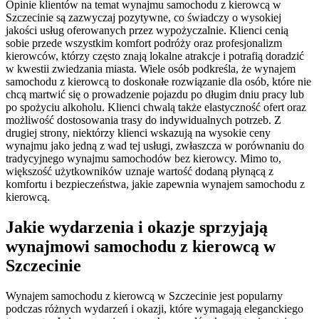
Opinie klientów na temat wynajmu samochodu z kierowcą w
Szczecinie są zazwyczaj pozytywne, co świadczy o wysokiej
jakości usług oferowanych przez wypożyczalnie. Klienci cenią
sobie przede wszystkim komfort podróży oraz profesjonalizm
kierowców, którzy często znają lokalne atrakcje i potrafią doradzić
w kwestii zwiedzania miasta. Wiele osób podkreśla, że wynajem
samochodu z kierowcą to doskonałe rozwiązanie dla osób, które nie
chcą martwić się o prowadzenie pojazdu po długim dniu pracy lub
po spożyciu alkoholu. Klienci chwalą także elastyczność ofert oraz
możliwość dostosowania trasy do indywidualnych potrzeb. Z
drugiej strony, niektórzy klienci wskazują na wysokie ceny
wynajmu jako jedną z wad tej usługi, zwłaszcza w porównaniu do
tradycyjnego wynajmu samochodów bez kierowcy. Mimo to,
większość użytkowników uznaje wartość dodaną płynącą z
komfortu i bezpieczeństwa, jakie zapewnia wynajem samochodu z
kierowcą.
Jakie wydarzenia i okazje sprzyjają
wynajmowi samochodu z kierowcą w
Szczecinie
Wynajem samochodu z kierowcą w Szczecinie jest popularny
podczas różnych wydarzeń i okazji, które wymagają eleganckiego