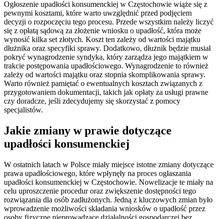
Ogłoszenie upadłości konsumenckiej w Częstochowie wiąże się z
pewnymi kosztami, które warto uwzględnić przed podjęciem
decyzji o rozpoczęciu tego procesu. Przede wszystkim należy liczyć
się z opłatą sądową za złożenie wniosku o upadłość, która może
wynosić kilka set złotych. Koszt ten zależy od wartości majątku
dłużnika oraz specyfiki sprawy. Dodatkowo, dłużnik będzie musiał
pokryć wynagrodzenie syndyka, który zarządza jego majątkiem w
trakcie postępowania upadłościowego. Wynagrodzenie to również
zależy od wartości majątku oraz stopnia skomplikowania sprawy.
Warto również pamiętać o ewentualnych kosztach związanych z
przygotowaniem dokumentacji, takich jak opłaty za usługi prawne
czy doradcze, jeśli zdecydujemy się skorzystać z pomocy
specjalistów.
Jakie zmiany w prawie dotyczące
upadłości konsumenckiej
W ostatnich latach w Polsce miały miejsce istotne zmiany dotyczące
prawa upadłościowego, które wpłynęły na proces ogłaszania
upadłości konsumenckiej w Częstochowie. Nowelizacje te miały na
celu uproszczenie procedur oraz zwiększenie dostępności tego
rozwiązania dla osób zadłużonych. Jedną z kluczowych zmian było
wprowadzenie możliwości składania wniosków o upadłość przez
osoby fizyczne nieprowadzące działalności gospodarczej bez