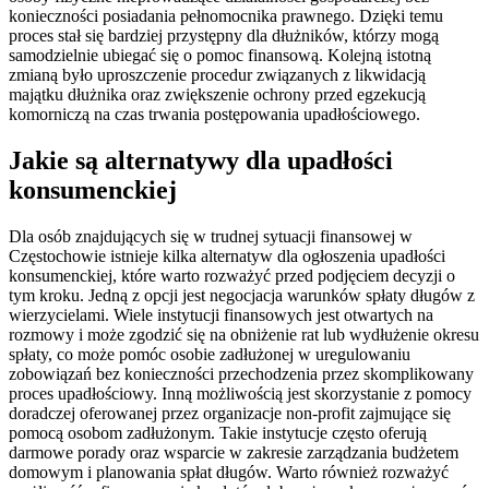
konieczności posiadania pełnomocnika prawnego. Dzięki temu
proces stał się bardziej przystępny dla dłużników, którzy mogą
samodzielnie ubiegać się o pomoc finansową. Kolejną istotną
zmianą było uproszczenie procedur związanych z likwidacją
majątku dłużnika oraz zwiększenie ochrony przed egzekucją
komorniczą na czas trwania postępowania upadłościowego.
Jakie są alternatywy dla upadłości
konsumenckiej
Dla osób znajdujących się w trudnej sytuacji finansowej w
Częstochowie istnieje kilka alternatyw dla ogłoszenia upadłości
konsumenckiej, które warto rozważyć przed podjęciem decyzji o
tym kroku. Jedną z opcji jest negocjacja warunków spłaty długów z
wierzycielami. Wiele instytucji finansowych jest otwartych na
rozmowy i może zgodzić się na obniżenie rat lub wydłużenie okresu
spłaty, co może pomóc osobie zadłużonej w uregulowaniu
zobowiązań bez konieczności przechodzenia przez skomplikowany
proces upadłościowy. Inną możliwością jest skorzystanie z pomocy
doradczej oferowanej przez organizacje non-profit zajmujące się
pomocą osobom zadłużonym. Takie instytucje często oferują
darmowe porady oraz wsparcie w zakresie zarządzania budżetem
domowym i planowania spłat długów. Warto również rozważyć