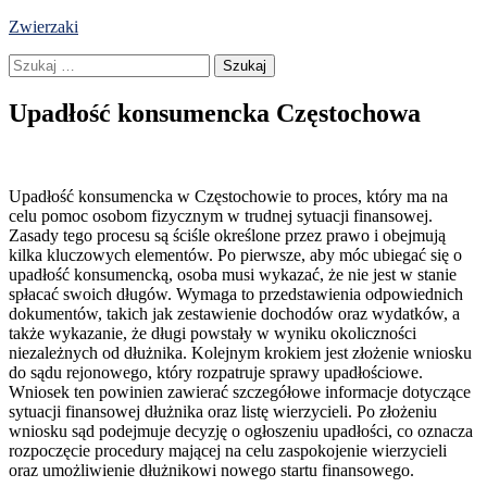
Skip
Zwierzaki
to
Szukaj:
content
Upadłość konsumencka Częstochowa
Upadłość konsumencka w Częstochowie to proces, który ma na
celu pomoc osobom fizycznym w trudnej sytuacji finansowej.
Zasady tego procesu są ściśle określone przez prawo i obejmują
kilka kluczowych elementów. Po pierwsze, aby móc ubiegać się o
upadłość konsumencką, osoba musi wykazać, że nie jest w stanie
spłacać swoich długów. Wymaga to przedstawienia odpowiednich
dokumentów, takich jak zestawienie dochodów oraz wydatków, a
także wykazanie, że długi powstały w wyniku okoliczności
niezależnych od dłużnika. Kolejnym krokiem jest złożenie wniosku
do sądu rejonowego, który rozpatruje sprawy upadłościowe.
Wniosek ten powinien zawierać szczegółowe informacje dotyczące
sytuacji finansowej dłużnika oraz listę wierzycieli. Po złożeniu
wniosku sąd podejmuje decyzję o ogłoszeniu upadłości, co oznacza
rozpoczęcie procedury mającej na celu zaspokojenie wierzycieli
oraz umożliwienie dłużnikowi nowego startu finansowego.