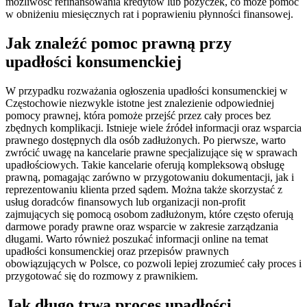
możliwość refinansowania kredytów lub pożyczek, co może pomóc
w obniżeniu miesięcznych rat i poprawieniu płynności finansowej.
Jak znaleźć pomoc prawną przy
upadłości konsumenckiej
W przypadku rozważania ogłoszenia upadłości konsumenckiej w
Częstochowie niezwykle istotne jest znalezienie odpowiedniej
pomocy prawnej, która pomoże przejść przez cały proces bez
zbędnych komplikacji. Istnieje wiele źródeł informacji oraz wsparcia
prawnego dostępnych dla osób zadłużonych. Po pierwsze, warto
zwrócić uwagę na kancelarie prawne specjalizujące się w sprawach
upadłościowych. Takie kancelarie oferują kompleksową obsługę
prawną, pomagając zarówno w przygotowaniu dokumentacji, jak i
reprezentowaniu klienta przed sądem. Można także skorzystać z
usług doradców finansowych lub organizacji non-profit
zajmujących się pomocą osobom zadłużonym, które często oferują
darmowe porady prawne oraz wsparcie w zakresie zarządzania
długami. Warto również poszukać informacji online na temat
upadłości konsumenckiej oraz przepisów prawnych
obowiązujących w Polsce, co pozwoli lepiej zrozumieć cały proces i
przygotować się do rozmowy z prawnikiem.
Jak długo trwa proces upadłości