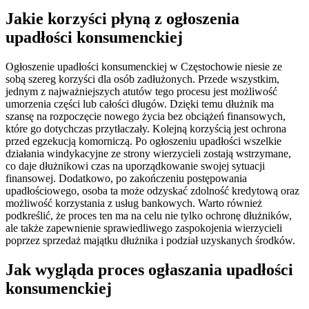
Jakie korzyści płyną z ogłoszenia
upadłości konsumenckiej
Ogłoszenie upadłości konsumenckiej w Częstochowie niesie ze
sobą szereg korzyści dla osób zadłużonych. Przede wszystkim,
jednym z najważniejszych atutów tego procesu jest możliwość
umorzenia części lub całości długów. Dzięki temu dłużnik ma
szansę na rozpoczęcie nowego życia bez obciążeń finansowych,
które go dotychczas przytłaczały. Kolejną korzyścią jest ochrona
przed egzekucją komorniczą. Po ogłoszeniu upadłości wszelkie
działania windykacyjne ze strony wierzycieli zostają wstrzymane,
co daje dłużnikowi czas na uporządkowanie swojej sytuacji
finansowej. Dodatkowo, po zakończeniu postępowania
upadłościowego, osoba ta może odzyskać zdolność kredytową oraz
możliwość korzystania z usług bankowych. Warto również
podkreślić, że proces ten ma na celu nie tylko ochronę dłużników,
ale także zapewnienie sprawiedliwego zaspokojenia wierzycieli
poprzez sprzedaż majątku dłużnika i podział uzyskanych środków.
Jak wygląda proces ogłaszania upadłości
konsumenckiej