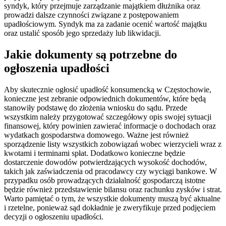
syndyk, który przejmuje zarządzanie majątkiem dłużnika oraz
prowadzi dalsze czynności związane z postępowaniem
upadłościowym. Syndyk ma za zadanie ocenić wartość majątku
oraz ustalić sposób jego sprzedaży lub likwidacji.
Jakie dokumenty są potrzebne do
ogłoszenia upadłości
Aby skutecznie ogłosić upadłość konsumencką w Częstochowie,
konieczne jest zebranie odpowiednich dokumentów, które będą
stanowiły podstawę do złożenia wniosku do sądu. Przede
wszystkim należy przygotować szczegółowy opis swojej sytuacji
finansowej, który powinien zawierać informacje o dochodach oraz
wydatkach gospodarstwa domowego. Ważne jest również
sporządzenie listy wszystkich zobowiązań wobec wierzycieli wraz z
kwotami i terminami spłat. Dodatkowo konieczne będzie
dostarczenie dowodów potwierdzających wysokość dochodów,
takich jak zaświadczenia od pracodawcy czy wyciągi bankowe. W
przypadku osób prowadzących działalność gospodarczą istotne
będzie również przedstawienie bilansu oraz rachunku zysków i strat.
Warto pamiętać o tym, że wszystkie dokumenty muszą być aktualne
i rzetelne, ponieważ sąd dokładnie je zweryfikuje przed podjęciem
decyzji o ogłoszeniu upadłości.