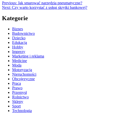
Previous:
Jak smarować narzędzia pneumatyczne?
Next:
Czy warto korzystać z usług skrytki bankowej?
Kategorie
Biznes
Budownictwo
Dziecko
Edukacja
Hobby
Imprezy
Marketing i reklama
Medicine
Moda
Motoryzacja
Nieruchomości
Obcojęzyczne
Praca
Prawo
Przemysł
Rolnictwo
Sklepy
Sport
Technologia