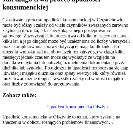
konsumenckiej
Czas trwania procesu upadłości konsumenckiej w Częstochowie
może być różny i zależy od wielu czynników związanych zarówno
z sytuacją dłużnika, jak i specyfiką samego postępowania
sądowego. Zazwyczaj cały proces trwa od kilku miesięcy do nawet
kilku lat, a jego długość może być uzależniona od liczby wierzycieli
oraz skomplikowania sprawy dotyczącej majątku dłużnika. Po
złożeniu wniosku sąd ma obowiązek rozpatrzyć go w ciągu kilku
miesięcy; jednak czas ten może się wydłużyć ze względu na
dodatkowe pytania lub potrzebę uzupełnienia dokumentacji przez
dłużnika lub syndyka. Po ogłoszeniu upadłości rozpoczyna się etap
likwidacji majątku dłużnika oraz spłaty wierzycieli, który również
może trwać różnie długo – wszystko zależy od wartości majątku
oraz liczby zobowiązań do uregulowania.
Zobacz także:
Nawigacja
Upadłość konsumencka Olsztyn
wpisu
Upadłość konsumencka w Olsztynie to temat, który zyskuje na
znaczeniu w obliczu rosnących problemów finansowych…