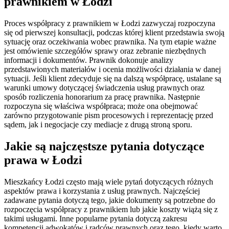
prawnikiem w Łodzi
Proces współpracy z prawnikiem w Łodzi zazwyczaj rozpoczyna
się od pierwszej konsultacji, podczas której klient przedstawia swoją
sytuację oraz oczekiwania wobec prawnika. Na tym etapie ważne
jest omówienie szczegółów sprawy oraz zebranie niezbędnych
informacji i dokumentów. Prawnik dokonuje analizy
przedstawionych materiałów i ocenia możliwości działania w danej
sytuacji. Jeśli klient zdecyduje się na dalszą współpracę, ustalane są
warunki umowy dotyczącej świadczenia usług prawnych oraz
sposób rozliczenia honorarium za pracę prawnika. Następnie
rozpoczyna się właściwa współpraca; może ona obejmować
zarówno przygotowanie pism procesowych i reprezentację przed
sądem, jak i negocjacje czy mediacje z drugą stroną sporu.
Jakie są najczęstsze pytania dotyczące
prawa w Łodzi
Mieszkańcy Łodzi często mają wiele pytań dotyczących różnych
aspektów prawa i korzystania z usług prawnych. Najczęściej
zadawane pytania dotyczą tego, jakie dokumenty są potrzebne do
rozpoczęcia współpracy z prawnikiem lub jakie koszty wiążą się z
takimi usługami. Inne popularne pytania dotyczą zakresu
kompetencji adwokatów i radców prawnych oraz tego, kiedy warto