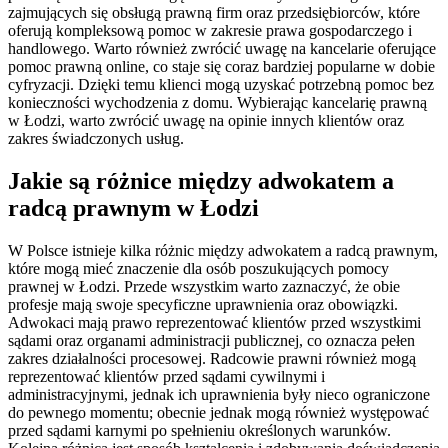
zajmujących się obsługą prawną firm oraz przedsiębiorców, które
oferują kompleksową pomoc w zakresie prawa gospodarczego i
handlowego. Warto również zwrócić uwagę na kancelarie oferujące
pomoc prawną online, co staje się coraz bardziej popularne w dobie
cyfryzacji. Dzięki temu klienci mogą uzyskać potrzebną pomoc bez
konieczności wychodzenia z domu. Wybierając kancelarię prawną
w Łodzi, warto zwrócić uwagę na opinie innych klientów oraz
zakres świadczonych usług.
Jakie są różnice między adwokatem a
radcą prawnym w Łodzi
W Polsce istnieje kilka różnic między adwokatem a radcą prawnym,
które mogą mieć znaczenie dla osób poszukujących pomocy
prawnej w Łodzi. Przede wszystkim warto zaznaczyć, że obie
profesje mają swoje specyficzne uprawnienia oraz obowiązki.
Adwokaci mają prawo reprezentować klientów przed wszystkimi
sądami oraz organami administracji publicznej, co oznacza pełen
zakres działalności procesowej. Radcowie prawni również mogą
reprezentować klientów przed sądami cywilnymi i
administracyjnymi, jednak ich uprawnienia były nieco ograniczone
do pewnego momentu; obecnie jednak mogą również występować
przed sądami karnymi po spełnieniu określonych warunków.