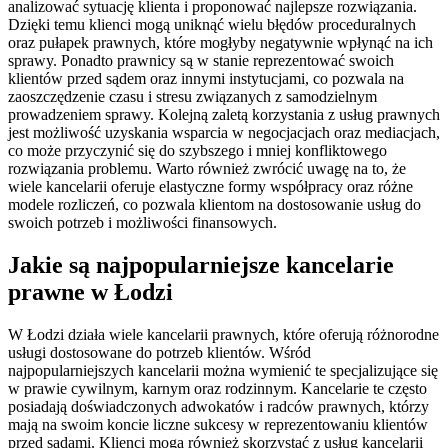
analizować sytuację klienta i proponować najlepsze rozwiązania.
Dzięki temu klienci mogą uniknąć wielu błędów proceduralnych
oraz pułapek prawnych, które mogłyby negatywnie wpłynąć na ich
sprawy. Ponadto prawnicy są w stanie reprezentować swoich
klientów przed sądem oraz innymi instytucjami, co pozwala na
zaoszczędzenie czasu i stresu związanych z samodzielnym
prowadzeniem sprawy. Kolejną zaletą korzystania z usług prawnych
jest możliwość uzyskania wsparcia w negocjacjach oraz mediacjach,
co może przyczynić się do szybszego i mniej konfliktowego
rozwiązania problemu. Warto również zwrócić uwagę na to, że
wiele kancelarii oferuje elastyczne formy współpracy oraz różne
modele rozliczeń, co pozwala klientom na dostosowanie usług do
swoich potrzeb i możliwości finansowych.
Jakie są najpopularniejsze kancelarie
prawne w Łodzi
W Łodzi działa wiele kancelarii prawnych, które oferują różnorodne
usługi dostosowane do potrzeb klientów. Wśród
najpopularniejszych kancelarii można wymienić te specjalizujące się
w prawie cywilnym, karnym oraz rodzinnym. Kancelarie te często
posiadają doświadczonych adwokatów i radców prawnych, którzy
mają na swoim koncie liczne sukcesy w reprezentowaniu klientów
przed sądami. Klienci mogą również skorzystać z usług kancelarii