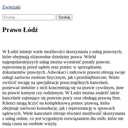
Skip
Zwierzaki
to
Szukaj:
content
Prawo Łódź
W Łodzi istnieje wiele możliwości skorzystania z usług prawnych,
które obejmują różnorodne dziedziny prawa. Wśród
najpopularniejszych usług można wymienić porady prawne,
reprezentację przed sądem oraz pomoc w sporządzaniu
dokumentów prawnych. Adwokaci i radcowie prawni oferują swoje
usługi zarówno osobom fizycznym, jak i przedsiębiorcom. Warto
zwrócić uwagę na specjalizacje poszczególnych kancelarii,
ponieważ niektóre z nich koncentrują się na prawie cywilnym, inne
na prawie karnym czy rodzinnym. W Łodzi można znaleźć także
kancelarie zajmujące się prawem pracy oraz obsługą prawną firm.
Klienci mogą liczyć na kompleksową pomoc prawną, która
obejmuje zarówno konsultacje, jak i reprezentację w sprawach
sądowych. Wiele kancelarii oferuje również możliwość skorzystania
z usług online, co jest wygodnym rozwiązaniem dla osób, które nie
mają czasu na osobiste wizyty.