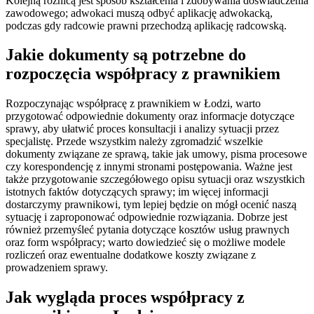
Kolejną różnicą jest sposób kształcenia i zdobywania doświadczenia
zawodowego; adwokaci muszą odbyć aplikację adwokacką,
podczas gdy radcowie prawni przechodzą aplikację radcowską.
Jakie dokumenty są potrzebne do
rozpoczęcia współpracy z prawnikiem
Rozpoczynając współpracę z prawnikiem w Łodzi, warto
przygotować odpowiednie dokumenty oraz informacje dotyczące
sprawy, aby ułatwić proces konsultacji i analizy sytuacji przez
specjalistę. Przede wszystkim należy zgromadzić wszelkie
dokumenty związane ze sprawą, takie jak umowy, pisma procesowe
czy korespondencję z innymi stronami postępowania. Ważne jest
także przygotowanie szczegółowego opisu sytuacji oraz wszystkich
istotnych faktów dotyczących sprawy; im więcej informacji
dostarczymy prawnikowi, tym lepiej będzie on mógł ocenić naszą
sytuację i zaproponować odpowiednie rozwiązania. Dobrze jest
również przemyśleć pytania dotyczące kosztów usług prawnych
oraz form współpracy; warto dowiedzieć się o możliwe modele
rozliczeń oraz ewentualne dodatkowe koszty związane z
prowadzeniem sprawy.
Jak wygląda proces współpracy z