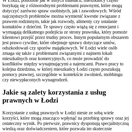
W Łodzi, podobnie jak w innych miastach, mieszkańcy często
borykają się z różnorodnymi problemami prawnymi, które mogą
dotyczyć zarówno spraw osobistych, jak i zawodowych. Wśród
najczęstszych problemów można wymienić kwestie związane z
prawem rodzinnym, takie jak rozwody, alimenty czy ustalanie
kontaktów z dziećmi. Te sprawy często wiążą się z emocjami i
wymagają delikatnego podejścia ze strony prawnika, który pomoże
klientowi przejść przez trudny proces. Innym popularnym obszarem
jest prawo cywilne, które obejmuje sprawy dotyczące umów,
odszkodowań czy sporów majątkowych. W Łodzi wiele osób
zmaga się także z problemami związanymi z najmem lokali
mieszkalnych oraz komercyjnych, co może prowadzić do
konfliktów między wynajmującymi a najemcami. Prawo pracy to
kolejna dziedzina, w której mieszkańcy Łodzi często poszukują
pomocy prawnej, szczególnie w kontekście zwolnień, mobbingu
czy niewypłaconych wynagrodzeń.
Jakie są zalety korzystania z usług
prawnych w Łodzi
Korzystanie z usług prawnych w Łodzi niesie ze sobą wiele
korzyści, które mogą znacząco wpłynąć na przebieg sprawy oraz jej
ostateczny wynik. Po pierwsze, prawnicy dysponują specjalistyczną
wiedzą oraz doświadczeniem, które pozwala im skutecznie