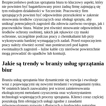
Bezpieczeństwo podczas sprzątania biura to kluczowy aspekt, który
nie powinien być bagatelizowany przez żadną firmę zajmującą się
tym rodzajem działalności w Szczecinie. Pracownicy firm
sprzątających powinni być odpowiednio przeszkoleni w zakresie
stosowania środków czyszczących oraz obsługi sprzętu, aby
uniknąć potencjalnych zagrożeń dla zdrowia zarówno swojego, jak i
pracowników biura. Ważne jest również stosowanie odpowiednich
środków ochrony osobistej, takich jak rękawice czy maski
ochronne, szczególnie podczas pracy z chemikaliami lub przy
wykonywaniu bardziej wymagających zadań. Przed rozpoczęciem
pracy należy również ocenić stan pomieszczeń pod kątem
ewentualnych zagrożeń – luźne kable czy nierówne powierzchnie
mogą prowadzić do upadków lub kontuzji.
Jakie są trendy w branży usług sprzątania
biur
Branża usług sprzątania biur dynamicznie się rozwija i ewoluuje
wraz z pojawiającymi się nowymi trendami i wymaganiami rynku.
W ostatnich latach zauważalny jest wzrost zainteresowania
ekologicznymi metodami czyszczenia oraz wykorzystaniem
technologii wspierających procesy sprzątania. Klienci coraz częściej
poszukują firm oferujących usługi zgodne z zasadami
zrównoważonego rozwoju i dbających o środowisko naturalne