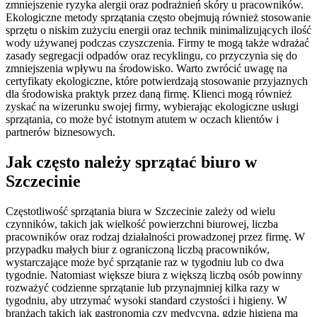
zmniejszenie ryzyka alergii oraz podrażnień skóry u pracowników.
Ekologiczne metody sprzątania często obejmują również stosowanie
sprzętu o niskim zużyciu energii oraz technik minimalizujących ilość
wody używanej podczas czyszczenia. Firmy te mogą także wdrażać
zasady segregacji odpadów oraz recyklingu, co przyczynia się do
zmniejszenia wpływu na środowisko. Warto zwrócić uwagę na
certyfikaty ekologiczne, które potwierdzają stosowanie przyjaznych
dla środowiska praktyk przez daną firmę. Klienci mogą również
zyskać na wizerunku swojej firmy, wybierając ekologiczne usługi
sprzątania, co może być istotnym atutem w oczach klientów i
partnerów biznesowych.
Jak często należy sprzątać biuro w
Szczecinie
Częstotliwość sprzątania biura w Szczecinie zależy od wielu
czynników, takich jak wielkość powierzchni biurowej, liczba
pracowników oraz rodzaj działalności prowadzonej przez firmę. W
przypadku małych biur z ograniczoną liczbą pracowników,
wystarczające może być sprzątanie raz w tygodniu lub co dwa
tygodnie. Natomiast większe biura z większą liczbą osób powinny
rozważyć codzienne sprzątanie lub przynajmniej kilka razy w
tygodniu, aby utrzymać wysoki standard czystości i higieny. W
branżach takich jak gastronomia czy medycyna, gdzie higiena ma