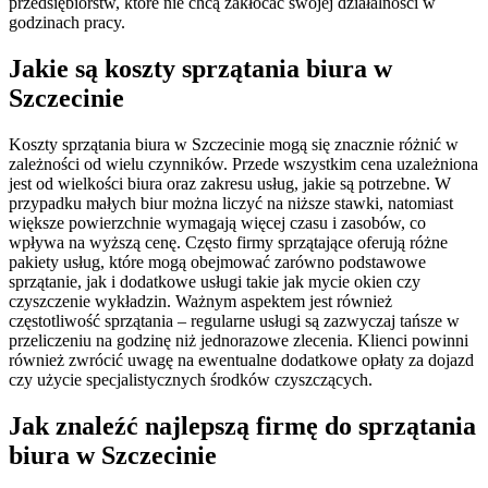
przedsiębiorstw, które nie chcą zakłócać swojej działalności w
godzinach pracy.
Jakie są koszty sprzątania biura w
Szczecinie
Koszty sprzątania biura w Szczecinie mogą się znacznie różnić w
zależności od wielu czynników. Przede wszystkim cena uzależniona
jest od wielkości biura oraz zakresu usług, jakie są potrzebne. W
przypadku małych biur można liczyć na niższe stawki, natomiast
większe powierzchnie wymagają więcej czasu i zasobów, co
wpływa na wyższą cenę. Często firmy sprzątające oferują różne
pakiety usług, które mogą obejmować zarówno podstawowe
sprzątanie, jak i dodatkowe usługi takie jak mycie okien czy
czyszczenie wykładzin. Ważnym aspektem jest również
częstotliwość sprzątania – regularne usługi są zazwyczaj tańsze w
przeliczeniu na godzinę niż jednorazowe zlecenia. Klienci powinni
również zwrócić uwagę na ewentualne dodatkowe opłaty za dojazd
czy użycie specjalistycznych środków czyszczących.
Jak znaleźć najlepszą firmę do sprzątania
biura w Szczecinie