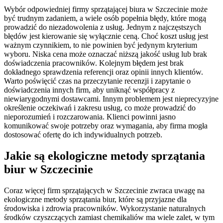
Wybór odpowiedniej firmy sprzątającej biura w Szczecinie może
być trudnym zadaniem, a wiele osób popełnia błędy, które mogą
prowadzić do niezadowolenia z usług. Jednym z najczęstszych
błędów jest kierowanie się wyłącznie ceną. Choć koszt usług jest
ważnym czynnikiem, to nie powinien być jedynym kryterium
wyboru. Niska cena może oznaczać niższą jakość usług lub brak
doświadczenia pracowników. Kolejnym błędem jest brak
dokładnego sprawdzenia referencji oraz opinii innych klientów.
Warto poświęcić czas na przeczytanie recenzji i zapytanie o
doświadczenia innych firm, aby uniknąć współpracy z
niewiarygodnymi dostawcami. Innym problemem jest nieprecyzyjne
określenie oczekiwań i zakresu usług, co może prowadzić do
nieporozumień i rozczarowania. Klienci powinni jasno
komunikować swoje potrzeby oraz wymagania, aby firma mogła
dostosować ofertę do ich indywidualnych potrzeb.
Jakie są ekologiczne metody sprzątania
biur w Szczecinie
Coraz więcej firm sprzątających w Szczecinie zwraca uwagę na
ekologiczne metody sprzątania biur, które są przyjazne dla
środowiska i zdrowia pracowników. Wykorzystanie naturalnych
środków czyszczących zamiast chemikaliów ma wiele zalet, w tym