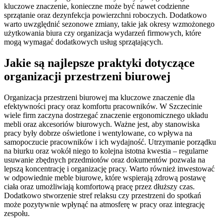
kluczowe znaczenie, konieczne może być nawet codzienne
sprzątanie oraz dezynfekcja powierzchni roboczych. Dodatkowo
warto uwzględnić sezonowe zmiany, takie jak okresy wzmożonego
użytkowania biura czy organizacja wydarzeń firmowych, które
mogą wymagać dodatkowych usług sprzątających.
Jakie są najlepsze praktyki dotyczące
organizacji przestrzeni biurowej
Organizacja przestrzeni biurowej ma kluczowe znaczenie dla
efektywności pracy oraz komfortu pracowników. W Szczecinie
wiele firm zaczyna dostrzegać znaczenie ergonomicznego układu
mebli oraz akcesoriów biurowych. Ważne jest, aby stanowiska
pracy były dobrze oświetlone i wentylowane, co wpływa na
samopoczucie pracowników i ich wydajność. Utrzymanie porządku
na biurku oraz wokół niego to kolejna istotna kwestia – regularne
usuwanie zbędnych przedmiotów oraz dokumentów pozwala na
lepszą koncentrację i organizację pracy. Warto również inwestować
w odpowiednie meble biurowe, które wspierają zdrową postawę
ciała oraz umożliwiają komfortową pracę przez dłuższy czas.
Dodatkowo stworzenie stref relaksu czy przestrzeni do spotkań
może pozytywnie wpłynąć na atmosferę w pracy oraz integrację
zespołu.