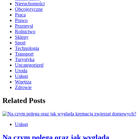
Nieruchomości
Obcojęzyczne
Praca
Prawo
Przemysł
Rolnictwo
Sklepy
Sport
Technologia
Transport
Turystyka
Uncategorized
Uroda
Usługi
Wnętrza
Zdrowie
Related Posts
Usługi
Na czym polega oraz jak wygląda