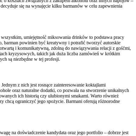
ać o kosztach związanych z zakupem alkoholu oraz innych napojów –
a decyduje się na wynajęcie kilku barmanów w celu zapewnienia
e wszystkim, umiejętność miksowania drinków to podstawa pracy
, barman powinien być kreatywny i potrafić tworzyć autorskie
 otwartą i komunikatywną, zdolną do nawiązywania relacji z gośćmi,
acjach kryzysowych, takich jak duża liczba zamówień w krótkim
h są niezbędne w tej profesji.
Jednym z nich jest rosnące zainteresowanie koktajlami
ohole oraz naturalne dodatki, co pozwala na stworzenie unikalnych
irowanych ich historią czy ulubionymi smakami. Warto również
rzy chcą ograniczyć jego spożycie. Barmani oferują różnorodne
gę na doświadczenie kandydata oraz jego portfolio – dobrze jest