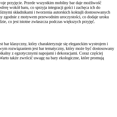
woje przyjęcie. Przede wszystkim mobilny bar daje możliwość
rę wokół baru, co sprzyja integracji gości i zachęca ich do
óżnymi składnikami i tworzenia autorskich koktajli dostosowanych
any zgodnie z motywem przewodnim uroczystości, co dodaje uroku
zie, co jest istotne zwłaszcza podczas większych przyjęć.
t bar klasyczny, który charakteryzuje się eleganckim wystrojem i
ekawym rozwiązaniem jest bar tematyczny, który może być dostosowany
ikalny z egzotycznymi napojami i dekoracjami. Coraz częściej
 Warto także zwrócić uwagę na bary ekologiczne, które promują