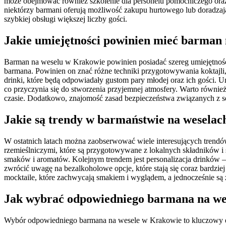
może obejmować również szkolenie dla personelu pomocniczego oraz
niektórzy barmani oferują możliwość zakupu hurtowego lub doradzają
szybkiej obsługi większej liczby gości.
Jakie umiejętności powinien mieć barman
Barman na weselu w Krakowie powinien posiadać szereg umiejętności
barmana. Powinien on znać różne techniki przygotowywania koktajli,
drinki, które będą odpowiadały gustom pary młodej oraz ich gości. 
co przyczynia się do stworzenia przyjemnej atmosfery. Warto równie
czasie. Dodatkowo, znajomość zasad bezpieczeństwa związanych z se
Jakie są trendy w barmaństwie na wesela
W ostatnich latach można zaobserwować wiele interesujących trendó
rzemieślniczymi, które są przygotowywane z lokalnych składników i 
smaków i aromatów. Kolejnym trendem jest personalizacja drinków – 
zwrócić uwagę na bezalkoholowe opcje, które stają się coraz bardzie
mocktaile, które zachwycają smakiem i wyglądem, a jednocześnie są
Jak wybrać odpowiedniego barmana na we
Wybór odpowiedniego barmana na wesele w Krakowie to kluczowy elem