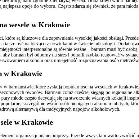
 dekorację baru zgodnie z tematyką wesela. Dodatkowo warto pamięt
 najlepsze opcje do wyboru. Często zdarza się również, że para młod
 na wesele w Krakowie
, które są kluczowe dla zapewnienia wysokiej jakości obsługi. Przed
 a także być na bieżąco z nowinkami w świecie miksologii. Dodatkowo
Umiejętności interpersonalne są równie ważne – barman musi być osobą
ż, aby barman był odporny na stres i potrafił szybko reagować w sytu
rwowaniem alkoholu oraz umiejętność rozpoznawania osób nietrzeźwyc
ch w Krakowie
w w barmaństwie, które zyskują popularność na weselach w Krakowie. 
sezonowych owoców. Barmani coraz częściej sięgają po regionalne alk
pary młode często decydują się na stworzenie własnych koktajli insp
j popularne, szczególnie wśród osób niepijących alkoholu lub tych, któ
 zdrową alternatywą dla tradycyjnych napojów alkoholowych.
sele w Krakowie
ent organizacji udanej imprezy. Przede wszystkim warto zwrócić uwa