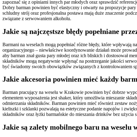
zapoznać się z opiniami innych par młodych oraz sprawdzić referen
Dobry barman powinien być elastyczny i otwarty na propozycje pary m
schludny strój oraz profesjonalna postawa mają duże znaczenie pod
związane z serwowaniem alkoholu.
Jakie są najczęstsze błędy popełniane pr
Barmani na weselach mogą popełniać różne błędy, które wpływają na
organizacyjnego – niewłaściwe koordynowanie działań może prowadzi
aby barman znał gusta pary młodej oraz ich bliskich i dostosował me
składników mogą negatywnie wpłynąć na postrzeganie jakości serwo
być świadomy swoich obowiązków związanych z kontrolowaniem spoż
Jakie akcesoria powinien mieć każdy bar
Barman pracujący na weselu w Krakowie powinien być dobrze wypo
elementem wyposażenia jest shaker, który umożliwia mieszanie skła
odmierzania składników. Barman powinien mieć również zestaw noż
kieliszki i szklanki pozwalają na estetyczne podanie napojów i zwi
składników oraz łyżki barmańskie do mieszania drinków bez użycia 
Jakie są zalety mobilnego baru na weselu