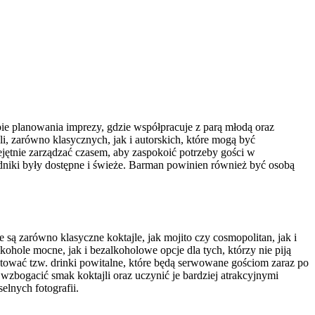
ie planowania imprezy, gdzie współpracuje z parą młodą oraz
i, zarówno klasycznych, jak i autorskich, które mogą być
ętnie zarządzać czasem, aby zaspokoić potrzeby gości w
dniki były dostępne i świeże. Barman powinien również być osobą
ą zarówno klasyczne koktajle, jak mojito czy cosmopolitan, jak i
hole mocne, jak i bezalkoholowe opcje dla tych, którzy nie piją
otować tzw. drinki powitalne, które będą serwowane gościom zaraz po
wzbogacić smak koktajli oraz uczynić je bardziej atrakcyjnymi
lnych fotografii.