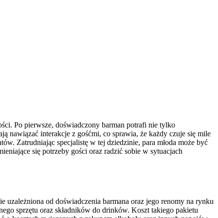
ości. Po pierwsze, doświadczony barman potrafi nie tylko
ą nawiązać interakcje z gośćmi, co sprawia, że każdy czuje się mile
ów. Zatrudniając specjalistę w tej dziedzinie, para młoda może być
niające się potrzeby gości oraz radzić sobie w sytuacjach
ie uzależniona od doświadczenia barmana oraz jego renomy na rynku
dnego sprzętu oraz składników do drinków. Koszt takiego pakietu