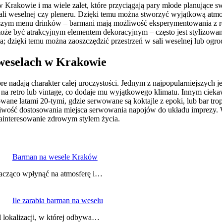
w Krakowie i ma wiele zalet, które przyciągają pary młode planujące s
i weselnej czy pleneru. Dzięki temu można stworzyć wyjątkową atmosfe
gatszym menu drinków – barmani mają możliwość eksperymentowania z r
może być atrakcyjnym elementem dekoracyjnym – często jest stylizow
ca; dzięki temu można zaoszczędzić przestrzeń w sali weselnej lub ogrod
a weselach w Krakowie
nadają charakter całej uroczystości. Jednym z najpopularniejszych jes
any na retro lub vintage, co dodaje mu wyjątkowego klimatu. Innym ci
e latami 20-tymi, gdzie serwowane są koktajle z epoki, lub bar trop
ożliwość dostosowania miejsca serwowania napojów do układu imprezy.
 zainteresowanie zdrowym stylem życia.
Barman na wesele Kraków
nacząco wpłynąć na atmosferę i…
Ile zarabia barman na weselu
d lokalizacji, w której odbywa…