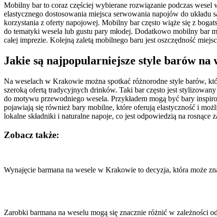
Mobilny bar to coraz częściej wybierane rozwiązanie podczas wesel 
elastycznego dostosowania miejsca serwowania napojów do układu sal
korzystania z oferty napojowej. Mobilny bar często wiąże się z bo
do tematyki wesela lub gustu pary młodej. Dodatkowo mobilny bar 
całej imprezie. Kolejną zaletą mobilnego baru jest oszczędność miejs
Jakie są najpopularniejsze style barów n
Na weselach w Krakowie można spotkać różnorodne style barów, które 
szeroką ofertą tradycyjnych drinków. Taki bar często jest stylizow
do motywu przewodniego wesela. Przykładem mogą być bary inspirowan
pojawiają się również bary mobilne, które oferują elastyczność i m
lokalne składniki i naturalne napoje, co jest odpowiedzią na rosnące
Zobacz także:
Nawigacja
wpisu
Wynajęcie barmana na wesele w Krakowie to decyzja, która może z
Zarobki barmana na weselu mogą się znacznie różnić w zależności o