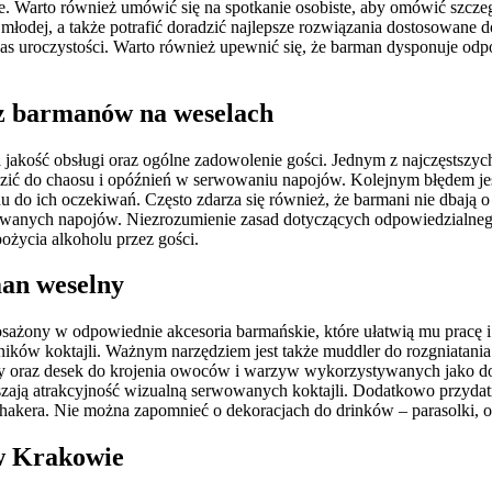
cje. Warto również umówić się na spotkanie osobiste, aby omówić sz
łodej, a także potrafić doradzić najlepsze rozwiązania dostosowane d
czas uroczystości. Warto również upewnić się, że barman dysponuje od
zez barmanów na weselach
 jakość obsługi oraz ogólne zadowolenie gości. Jednym z najczęstszyc
ć do chaosu i opóźnień w serwowaniu napojów. Kolejnym błędem jest n
nu do ich oczekiwań. Często zdarza się również, że barmani nie dbają 
wanych napojów. Niezrozumienie zasad dotyczących odpowiedzialnego
ycia alkoholu przez gości.
man weselny
sażony w odpowiednie akcesoria barmańskie, które ułatwią mu pracę
dników koktajli. Ważnym narzędziem jest także muddler do rozgniatan
y oraz desek do krojenia owoców i warzyw wykorzystywanych jako do
ększają atrakcyjność wizualną serwowanych koktajli. Dodatkowo przydat
shakera. Nie można zapomnieć o dekoracjach do drinków – parasolki, 
 w Krakowie