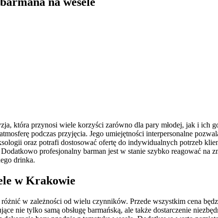
 barmana na wesele
a, która przynosi wiele korzyści zarówno dla pary młodej, jak i ich g
mosferę podczas przyjęcia. Jego umiejętności interpersonalne pozwalaj
logii oraz potrafi dostosować ofertę do indywidualnych potrzeb klient
Dodatkowo profesjonalny barman jest w stanie szybko reagować na zmie
ego drinka.
sele w Krakowie
różnić w zależności od wielu czynników. Przede wszystkim cena będz
ujące nie tylko samą obsługę barmańską, ale także dostarczenie niezbę