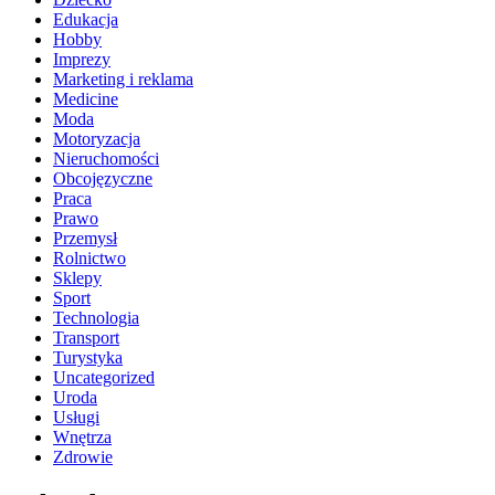
Edukacja
Hobby
Imprezy
Marketing i reklama
Medicine
Moda
Motoryzacja
Nieruchomości
Obcojęzyczne
Praca
Prawo
Przemysł
Rolnictwo
Sklepy
Sport
Technologia
Transport
Turystyka
Uncategorized
Uroda
Usługi
Wnętrza
Zdrowie