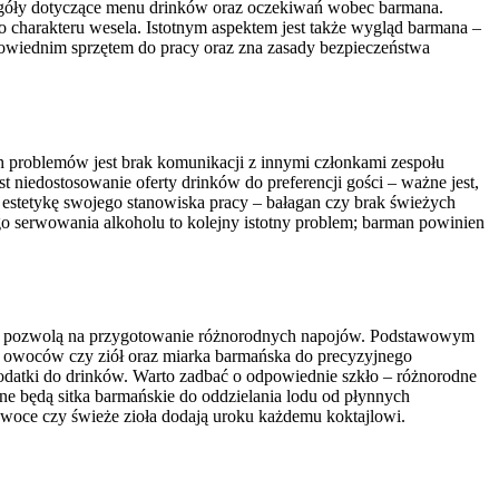
czegóły dotyczące menu drinków oraz oczekiwań wobec barmana.
o charakteru wesela. Istotnym aspektem jest także wygląd barmana –
powiednim sprzętem do pracy oraz zna zasady bezpieczeństwa
h problemów jest brak komunikacji z innymi członkami zespołu
iedostosowanie oferty drinków do preferencji gości – ważne jest,
o estetykę swojego stanowiska pracy – bałagan czy brak świeżych
 serwowania alkoholu to kolejny istotny problem; barman powinien
 i pozwolą na przygotowanie różnorodnych napojów. Podstawowym
ia owoców czy ziół oraz miarka barmańska do precyzyjnego
datki do drinków. Warto zadbać o odpowiednie szkło – różnorodne
ne będą sitka barmańskie do oddzielania lodu od płynnych
owoce czy świeże zioła dodają uroku każdemu koktajlowi.