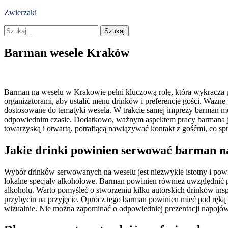
Skip
Zwierzaki
to
Szukaj:
content
Barman wesele Kraków
Barman na weselu w Krakowie pełni kluczową rolę, która wykracza p
organizatorami, aby ustalić menu drinków i preferencje gości. Ważne
dostosowane do tematyki wesela. W trakcie samej imprezy barman mu
odpowiednim czasie. Dodatkowo, ważnym aspektem pracy barmana jest
towarzyską i otwartą, potrafiącą nawiązywać kontakt z gośćmi, co spra
Jakie drinki powinien serwować barman n
Wybór drinków serwowanych na weselu jest niezwykle istotny i powin
lokalne specjały alkoholowe. Barman powinien również uwzględnić pr
alkoholu. Warto pomyśleć o stworzeniu kilku autorskich drinków ins
przybyciu na przyjęcie. Oprócz tego barman powinien mieć pod ręką r
wizualnie. Nie można zapominać o odpowiedniej prezentacji napojó