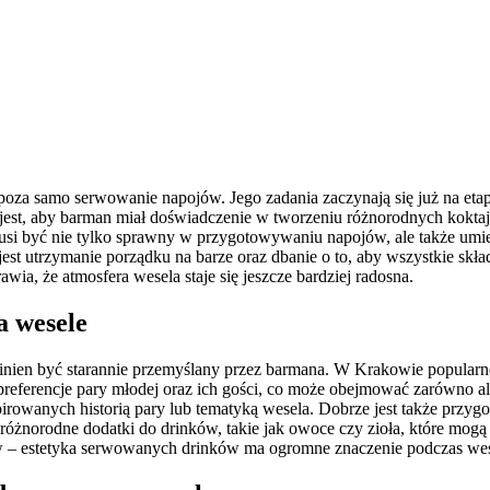
oza samo serwowanie napojów. Jego zadania zaczynają się już na etap
 jest, aby barman miał doświadczenie w tworzeniu różnorodnych koktajl
si być nie tylko sprawny w przygotowywaniu napojów, ale także umiej
 utrzymanie porządku na barze oraz dbanie o to, aby wszystkie skła
wia, że atmosfera wesela staje się jeszcze bardziej radosna.
a wesele
ien być starannie przemyślany przez barmana. W Krakowie popularne s
eferencje pary młodej oraz ich gości, co może obejmować zarówno alko
pirowanych historią pary lub tematyką wesela. Dobrze jest także przyg
óżnorodne dodatki do drinków, takie jak owoce czy zioła, które mogą 
w – estetyka serwowanych drinków ma ogromne znaczenie podczas wese