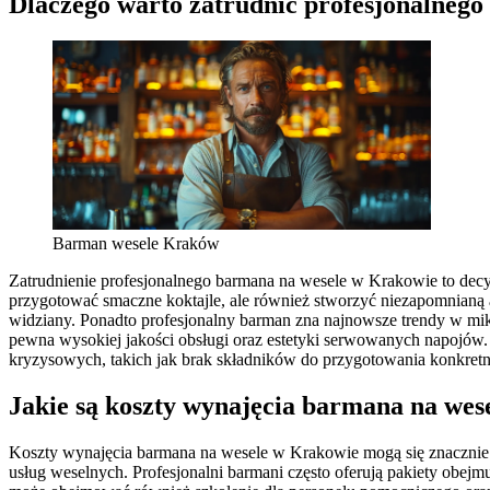
Dlaczego warto zatrudnić profesjonalnego
Barman wesele Kraków
Zatrudnienie profesjonalnego barmana na wesele w Krakowie to decyzj
przygotować smaczne koktajle, ale również stworzyć niezapomnianą at
widziany. Ponadto profesjonalny barman zna najnowsze trendy w mikso
pewna wysokiej jakości obsługi oraz estetyki serwowanych napojów. 
kryzysowych, takich jak brak składników do przygotowania konkretn
Jakie są koszty wynajęcia barmana na we
Koszty wynajęcia barmana na wesele w Krakowie mogą się znacznie 
usług weselnych. Profesjonalni barmani często oferują pakiety obejm