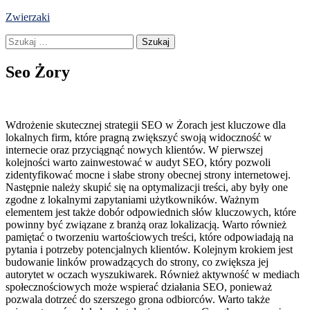
Skip
Zwierzaki
to
Szukaj:
content
Seo Żory
Wdrożenie skutecznej strategii SEO w Żorach jest kluczowe dla
lokalnych firm, które pragną zwiększyć swoją widoczność w
internecie oraz przyciągnąć nowych klientów. W pierwszej
kolejności warto zainwestować w audyt SEO, który pozwoli
zidentyfikować mocne i słabe strony obecnej strony internetowej.
Następnie należy skupić się na optymalizacji treści, aby były one
zgodne z lokalnymi zapytaniami użytkowników. Ważnym
elementem jest także dobór odpowiednich słów kluczowych, które
powinny być związane z branżą oraz lokalizacją. Warto również
pamiętać o tworzeniu wartościowych treści, które odpowiadają na
pytania i potrzeby potencjalnych klientów. Kolejnym krokiem jest
budowanie linków prowadzących do strony, co zwiększa jej
autorytet w oczach wyszukiwarek. Również aktywność w mediach
społecznościowych może wspierać działania SEO, ponieważ
pozwala dotrzeć do szerszego grona odbiorców. Warto także