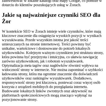
zainwestować w lokalne katalogi oraz mapy Google, co pomoże w
dotarciu do klientów poszukujących usług w Żorach.
Jakie są najważniejsze czynniki SEO dla
Żor
W kontekście SEO w Żorach istnieje wiele czynników, które mają
kluczowe znaczenie dla osiągnięcia wysokich pozycji w wynikach
wyszukiwania. Przede wszystkim istotna jest jakość treści
umieszczanych na stronie internetowej. Treści powinny być
unikalne, wartościowe i dostosowane do potrzeb lokalnych
użytkowników. Kolejnym ważnym czynnikiem jest struktura strony,
która powinna być przejrzysta i intuicyjna, co ułatwia nawigację
zarówno użytkownikom, jak i robotom wyszukiwarek.
Optymalizacja meta tagów oraz nagłówków również wpływa na
widoczność strony w internecie. Nie można zapominać o szybkości
ładowania strony, która ma ogromne znaczenie dla doświadczeń
użytkowników oraz rankingów wyszukiwarek. Dodatkowo,
responsywność strony jest kluczowa, ponieważ coraz więcej osób
korzysta z urządzeń mobilnych do przeglądania internetu.
Budowanie lokalnych linków zwrotnych oraz aktywność na
platformach społecznościowych mogą znacząco wpłynąć na
pozycjonowanie strony.