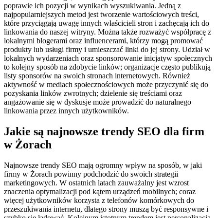
poprawie ich pozycji w wynikach wyszukiwania. Jedną z
najpopularniejszych metod jest tworzenie wartościowych treści,
które przyciągają uwagę innych właścicieli stron i zachęcają ich do
linkowania do naszej witryny. Można także rozważyć współpracę z
lokalnymi blogerami oraz influencerami, którzy mogą promować
produkty lub usługi firmy i umieszczać linki do jej strony. Udział w
lokalnych wydarzeniach oraz sponsorowanie inicjatyw społecznych
to kolejny sposób na zdobycie linków; organizacje często publikują
listy sponsorów na swoich stronach internetowych. Również
aktywność w mediach społecznościowych może przyczynić się do
pozyskania linków zwrotnych; dzielenie się treściami oraz
angażowanie się w dyskusje może prowadzić do naturalnego
linkowania przez innych użytkowników.
Jakie są najnowsze trendy SEO dla firm
w Żorach
Najnowsze trendy SEO mają ogromny wpływ na sposób, w jaki
firmy w Żorach powinny podchodzić do swoich strategii
marketingowych. W ostatnich latach zauważalny jest wzrost
znaczenia optymalizacji pod kątem urządzeń mobilnych; coraz
więcej użytkowników korzysta z telefonów komórkowych do
przeszukiwania internetu, dlatego strony muszą być responsywne i
szybko się ładować. Kolejnym istotnym trendem jest personalizacja