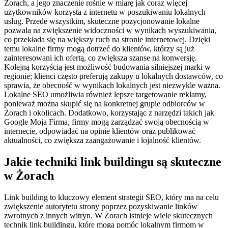
Żorach, a jego znaczenie rośnie w miarę jak coraz więcej
użytkowników korzysta z internetu w poszukiwaniu lokalnych
usług. Przede wszystkim, skuteczne pozycjonowanie lokalne
pozwala na zwiększenie widoczności w wynikach wyszukiwania,
co przekłada się na większy ruch na stronie internetowej. Dzięki
temu lokalne firmy mogą dotrzeć do klientów, którzy są już
zainteresowani ich ofertą, co zwiększa szanse na konwersję.
Kolejną korzyścią jest możliwość budowania silniejszej marki w
regionie; klienci często preferują zakupy u lokalnych dostawców, co
sprawia, że obecność w wynikach lokalnych jest niezwykle ważna.
Lokalne SEO umożliwia również lepsze targetowanie reklamy,
ponieważ można skupić się na konkretnej grupie odbiorców w
Żorach i okolicach. Dodatkowo, korzystając z narzędzi takich jak
Google Moja Firma, firmy mogą zarządzać swoją obecnością w
internecie, odpowiadać na opinie klientów oraz publikować
aktualności, co zwiększa zaangażowanie i lojalność klientów.
Jakie techniki link buildingu są skuteczne
w Żorach
Link building to kluczowy element strategii SEO, który ma na celu
zwiększenie autorytetu strony poprzez pozyskiwanie linków
zwrotnych z innych witryn. W Żorach istnieje wiele skutecznych
technik link buildingu, które mogą pomóc lokalnym firmom w