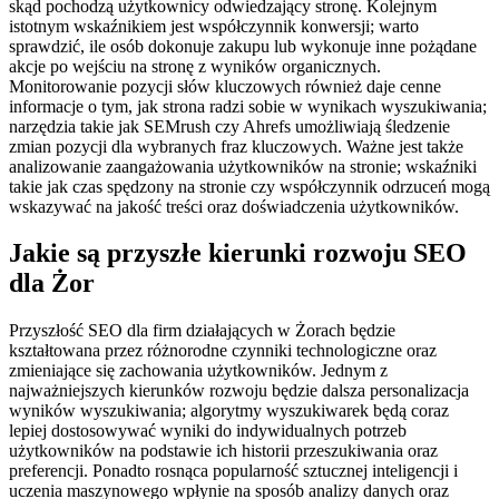
skąd pochodzą użytkownicy odwiedzający stronę. Kolejnym
istotnym wskaźnikiem jest współczynnik konwersji; warto
sprawdzić, ile osób dokonuje zakupu lub wykonuje inne pożądane
akcje po wejściu na stronę z wyników organicznych.
Monitorowanie pozycji słów kluczowych również daje cenne
informacje o tym, jak strona radzi sobie w wynikach wyszukiwania;
narzędzia takie jak SEMrush czy Ahrefs umożliwiają śledzenie
zmian pozycji dla wybranych fraz kluczowych. Ważne jest także
analizowanie zaangażowania użytkowników na stronie; wskaźniki
takie jak czas spędzony na stronie czy współczynnik odrzuceń mogą
wskazywać na jakość treści oraz doświadczenia użytkowników.
Jakie są przyszłe kierunki rozwoju SEO
dla Żor
Przyszłość SEO dla firm działających w Żorach będzie
kształtowana przez różnorodne czynniki technologiczne oraz
zmieniające się zachowania użytkowników. Jednym z
najważniejszych kierunków rozwoju będzie dalsza personalizacja
wyników wyszukiwania; algorytmy wyszukiwarek będą coraz
lepiej dostosowywać wyniki do indywidualnych potrzeb
użytkowników na podstawie ich historii przeszukiwania oraz
preferencji. Ponadto rosnąca popularność sztucznej inteligencji i
uczenia maszynowego wpłynie na sposób analizy danych oraz