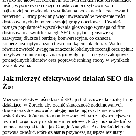
treści; wyszukiwarki dążą do dostarczania użytkownikom
najbardziej odpowiednich wyników na podstawie ich zachowań i
preferencji. Firmy powinny więc inwestować w tworzenie treści
dostosowanych do potrzeb swojej grupy docelowej. Również
rosnąca popularność wyszukiwania głosowego wymaga od firm
dostosowania swoich strategii SEO; zapytania głosowe są
zazwyczaj dłuższe i bardziej konwersacyjne, co oznacza
konieczność optymalizacji treści pod kątem takich fraz. Warto
również zwrócić uwagę na znaczenie lokalnych recenzji oraz opinii;
pozytywne opinie mogą znacząco wpłynąć na decyzje zakupowe
potencjalnych klientów oraz poprawić ranking strony w wynikach
wyszukiwania.
Jak mierzyć efektywność działań SEO dla
Żor
Mierzenie efektywności działań SEO jest kluczowe dla każdej firmy
działającej w Żorach, aby ocenić skuteczność podejmowanych
działań oraz dostosować strategię marketingową. Istnieje wiele
wskaźników, które warto monitorować; jednym z najważniejszych
jest ruch organiczny na stronie internetowej, który można śledzić za
pomocą narzędzi takich jak Google Analytics. Analiza źródeł ruchu
pozwala określić, które działania przynoszą najlepsze rezultaty i