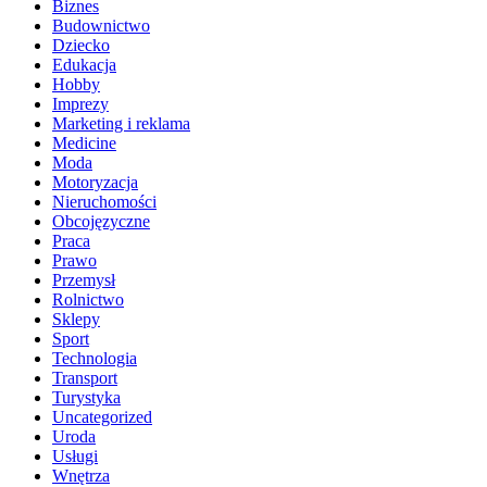
Biznes
Budownictwo
Dziecko
Edukacja
Hobby
Imprezy
Marketing i reklama
Medicine
Moda
Motoryzacja
Nieruchomości
Obcojęzyczne
Praca
Prawo
Przemysł
Rolnictwo
Sklepy
Sport
Technologia
Transport
Turystyka
Uncategorized
Uroda
Usługi
Wnętrza