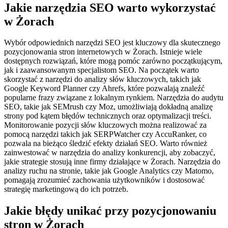
Jakie narzędzia SEO warto wykorzystać
w Żorach
Wybór odpowiednich narzędzi SEO jest kluczowy dla skutecznego
pozycjonowania stron internetowych w Żorach. Istnieje wiele
dostępnych rozwiązań, które mogą pomóc zarówno początkującym,
jak i zaawansowanym specjalistom SEO. Na początek warto
skorzystać z narzędzi do analizy słów kluczowych, takich jak
Google Keyword Planner czy Ahrefs, które pozwalają znaleźć
popularne frazy związane z lokalnym rynkiem. Narzędzia do audytu
SEO, takie jak SEMrush czy Moz, umożliwiają dokładną analizę
strony pod kątem błędów technicznych oraz optymalizacji treści.
Monitorowanie pozycji słów kluczowych można realizować za
pomocą narzędzi takich jak SERPWatcher czy AccuRanker, co
pozwala na bieżąco śledzić efekty działań SEO. Warto również
zainwestować w narzędzia do analizy konkurencji, aby zobaczyć,
jakie strategie stosują inne firmy działające w Żorach. Narzędzia do
analizy ruchu na stronie, takie jak Google Analytics czy Matomo,
pomagają zrozumieć zachowania użytkowników i dostosować
strategię marketingową do ich potrzeb.
Jakie błędy unikać przy pozycjonowaniu
stron w Żorach