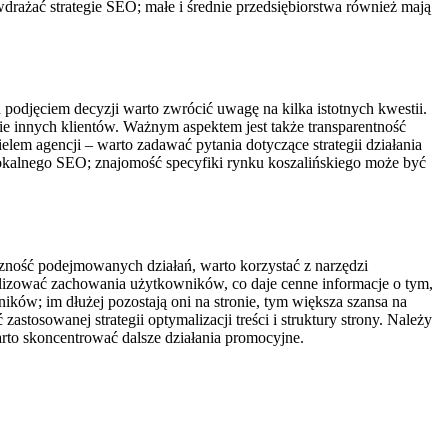
drażać strategie SEO; małe i średnie przedsiębiorstwa również mają
podjęciem decyzji warto zwrócić uwagę na kilka istotnych kwestii.
inie innych klientów. Ważnym aspektem jest także transparentność
lem agencji – warto zadawać pytania dotyczące strategii działania
 lokalnego SEO; znajomość specyfiki rynku koszalińskiego może być
czność podejmowanych działań, warto korzystać z narzędzi
nalizować zachowania użytkowników, co daje cenne informacje o tym,
ików; im dłużej pozostają oni na stronie, tym większa szansa na
tosowanej strategii optymalizacji treści i struktury strony. Należy
arto skoncentrować dalsze działania promocyjne.