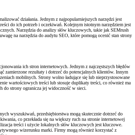
lizować działania. Jednym z najpopularniejszych narzędzi jest
eści do ich potrzeb i oczekiwań. Kolejnym istotnym narzędziem jest
cznych. Narzędzia do analizy słów kluczowych, takie jak SEMrush
ć uwagę na narzędzia do audytu SEO, które pomogą ocenić stan strony
cjonowania ich stron internetowych. Jednym z najczęstszych błędów
ć zamierzone rezultaty i dotrzeć do potencjalnych klientów. Innym
eniach mobilnych. Strony wolno ładujące się lub nieprzystosowane
 wartościowych treści lub stosuje duplikaty treści, co również ma
do strony ogranicza jej widoczność w sieci.
alnych wyszukiwań, przedsiębiorstwa mogą skutecznie dotrzeć do
wania, co przekłada się na większy ruch na stronie internetowej
izacja treści i użycie lokalnych słów kluczowych jest kluczowe.
ozytywnego wizerunku marki. Firmy mogą również korzystać z