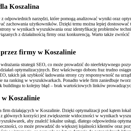
dla Koszalina
 z odpowiednich narzędzi, które pomogą analizować wyniki oraz optyma
zować zachowania użytkowników. Dzięki temu można lepiej dostosować tr
strony w wynikach wyszukiwania oraz identyfikację problemów techni
wiązanych z działalnością firmy oraz konkurencją. Warto także zwróci
 przez firmy w Koszalinie
s wdrażania strategii SEO, co może prowadzić do nieefektywnego pozy
działań optymalizacyjnych. Bez właściwego doboru fraz trudno osiągną
, takich jak szybkość ładowania strony czy responsywność na urządz
a ranking w wyszukiwarkach. Ponadto wiele firm zaniedbuje tworzenie
buildingu to kolejny błąd – brak wartościowych linków prowadzących 
m w Koszalinie
la firm działających w Koszalinie. Dzięki optymalizacji pod kątem lok
ą z głównych korzyści jest zwiększenie widoczności w wynikach wyszuki
wyszukiwarek, aby znaleźć lokalne usługi, dlatego odpowiednia optymal
eczności, co może prowadzić do większej lojalności klientów oraz p