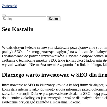
Skip
Zwierzaki
to
content
Szukaj:
Seo Koszalin
W dzisiejszym świecie cyfrowym, skuteczne pozycjonowanie stron int
praktyk SEO, które mogą znacząco wpłynąć na widoczność lokalnych fi
i dostosowana do potrzeb użytkowników. Używanie odpowiednich sł
zadbanie o techniczne aspekty SEO, takie jak szybkość ładowania 
wyszukiwarkach. Nie można również zapominać o link buildingu, kt
Dlaczego warto inwestować w SEO dla fir
Inwestowanie w SEO to kluczowy krok dla każdej firmy działającej 
korzysta z internetu jako głównego źródła informacji przed dokonani
rzecz konkurencji. Dobrze przeprowadzone działania SEO mogą przyn
do klientów z okolicy, co jest szczególnie ważne dla małych i średni
skutecznie przyciągać klientów z Koszalina i okolic.