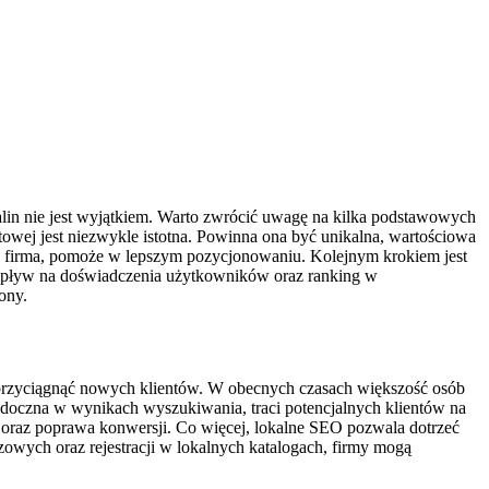
alin nie jest wyjątkiem. Warto zwrócić uwagę na kilka podstawowych
towej jest niezwykle istotna. Powinna ona być unikalna, wartościowa
a firma, pomoże w lepszym pozycjonowaniu. Kolejnym krokiem jest
 wpływ na doświadczenia użytkowników oraz ranking w
ony.
z przyciągnąć nowych klientów. W obecnych czasach większość osób
 widoczna w wynikach wyszukiwania, traci potencjalnych klientów na
e oraz poprawa konwersji. Co więcej, lokalne SEO pozwala dotrzeć
czowych oraz rejestracji w lokalnych katalogach, firmy mogą