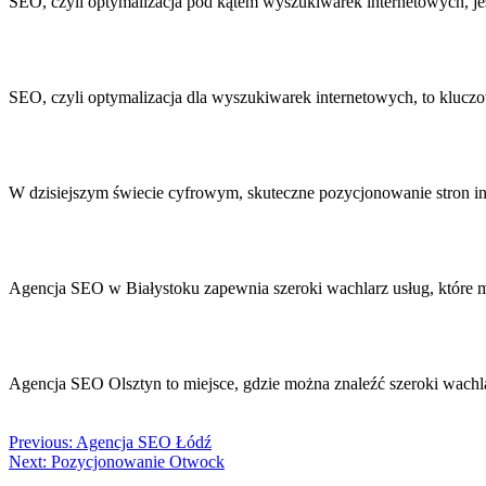
SEO, czyli optymalizacja pod kątem wyszukiwarek internetowych, je
SEO, czyli optymalizacja dla wyszukiwarek internetowych, to kluczo
W dzisiejszym świecie cyfrowym, skuteczne pozycjonowanie stron i
Agencja SEO w Białystoku zapewnia szeroki wachlarz usług, które 
Agencja SEO Olsztyn to miejsce, gdzie można znaleźć szeroki wachl
Previous:
Agencja SEO Łódź
Next:
Pozycjonowanie Otwock