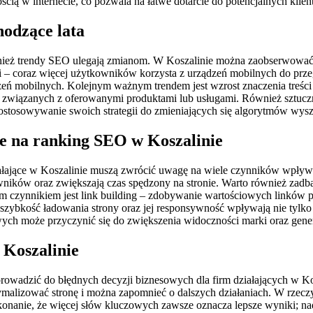
cią w internecie, co pozwala na łatwe dotarcie do potencjalnych klien
hodzące lata
nież trendy SEO ulegają zmianom. W Koszalinie można zaobserwować 
i – coraz więcej użytkowników korzysta z urządzeń mobilnych do prze
eń mobilnych. Kolejnym ważnym trendem jest wzrost znaczenia treści 
i związanych z oferowanymi produktami lub usługami. Również sztucz
ostosowywanie swoich strategii do zmieniających się algorytmów wys
ce na ranking SEO w Koszalinie
łające w Koszalinie muszą zwrócić uwagę na wiele czynników wpływa
kowników oraz zwiększają czas spędzony na stronie. Warto również za
jnym czynnikiem jest link building – zdobywanie wartościowych linków
zybkość ładowania strony oraz jej responsywność wpływają nie tylko
h może przyczynić się do zwiększenia widoczności marki oraz gener
 Koszalinie
owadzić do błędnych decyzji biznesowych dla firm działających w Kos
ymalizować stronę i można zapomnieć o dalszych działaniach. W rzeczy
zekonanie, że więcej słów kluczowych zawsze oznacza lepsze wyniki; n