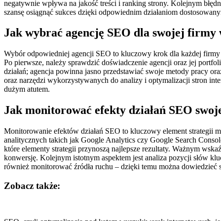
negatywnie wpływa na jakość treści i ranking strony. Kolejnym błędn
szansę osiągnąć sukces dzięki odpowiednim działaniom dostosowanym
Jak wybrać agencję SEO dla swojej firmy 
Wybór odpowiedniej agencji SEO to kluczowy krok dla każdej firmy z
Po pierwsze, należy sprawdzić doświadczenie agencji oraz jej portfol
działań; agencja powinna jasno przedstawiać swoje metody pracy oraz
oraz narzędzi wykorzystywanych do analizy i optymalizacji stron in
dużym atutem.
Jak monitorować efekty działań SEO swoje
Monitorowanie efektów działań SEO to kluczowy element strategii ma
analitycznych takich jak Google Analytics czy Google Search Consol
które elementy strategii przynoszą najlepsze rezultaty. Ważnym wska
konwersję. Kolejnym istotnym aspektem jest analiza pozycji słów kluc
również monitorować źródła ruchu – dzięki temu można dowiedzieć si
Zobacz także:
Nawigacja
wpisu