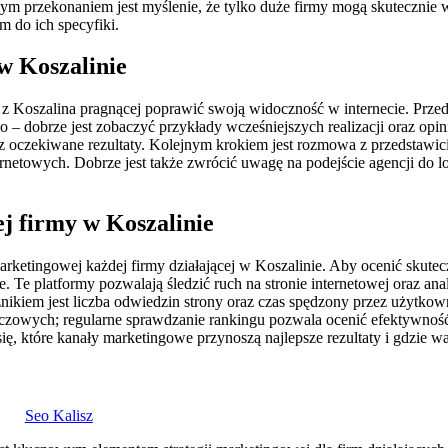
ym przekonaniem jest myślenie, że tylko duże firmy mogą skutecznie w
 do ich specyfiki.
w Koszalinie
 Koszalina pragnącej poprawić swoją widoczność w internecie. Przed 
io – dobrze jest zobaczyć przykłady wcześniejszych realizacji oraz op
 oczekiwane rezultaty. Kolejnym krokiem jest rozmowa z przedstawicie
ternetowych. Dobrze jest także zwrócić uwagę na podejście agencji do
j firmy w Koszalinie
rketingowej każdej firmy działającej w Koszalinie. Aby ocenić skute
e. Te platformy pozwalają śledzić ruch na stronie internetowej oraz a
źnikiem jest liczba odwiedzin strony oraz czas spędzony przez użytkown
zowych; regularne sprawdzanie rankingu pozwala ocenić efektywność zas
ę, które kanały marketingowe przynoszą najlepsze rezultaty i gdzie w
Seo Kalisz