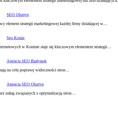
st kluczowym elementem strategii marketingowej dla firm działającyc
SEO Olsztyn
wy element strategii marketingowej każdej firmy działającej w…
Seo Konin
nternetowych w Koninie staje się kluczowym elementem strategii…
Agencja SEO Białystok
mają na celu poprawę widoczności stron…
Agencja SEO Olsztyn
arz usług związanych z optymalizacją stron…