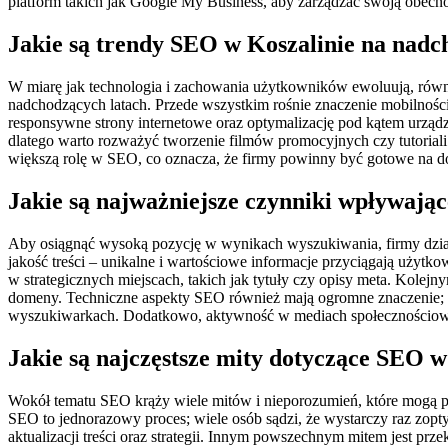
platform takich jak Google My Business, aby zarządzać swoją obecnoś
Jakie są trendy SEO w Koszalinie na nadc
W miarę jak technologia i zachowania użytkowników ewoluują, rów
nadchodzących latach. Przede wszystkim rośnie znaczenie mobilnośc
responsywne strony internetowe oraz optymalizację pod kątem urządz
dlatego warto rozważyć tworzenie filmów promocyjnych czy tutorial
większą rolę w SEO, co oznacza, że firmy powinny być gotowe na d
Jakie są najważniejsze czynniki wpływają
Aby osiągnąć wysoką pozycję w wynikach wyszukiwania, firmy dzia
jakość treści – unikalne i wartościowe informacje przyciągają użyt
w strategicznych miejscach, takich jak tytuły czy opisy meta. Kole
domeny. Techniczne aspekty SEO również mają ogromne znaczenie; s
wyszukiwarkach. Dodatkowo, aktywność w mediach społecznościowyc
Jakie są najczęstsze mity dotyczące SEO w
Wokół tematu SEO krąży wiele mitów i nieporozumień, które mogą pr
SEO to jednorazowy proces; wiele osób sądzi, że wystarczy raz zopt
aktualizacji treści oraz strategii. Innym powszechnym mitem jest pr