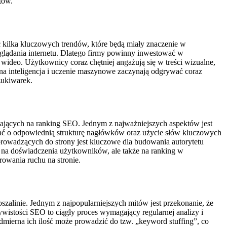
tów.
kilka kluczowych trendów, które będą miały znaczenie w
glądania internetu. Dlatego firmy powinny inwestować w
wideo. Użytkownicy coraz chętniej angażują się w treści wizualne,
na inteligencja i uczenie maszynowe zaczynają odgrywać coraz
zukiwarek.
jących na ranking SEO. Jednym z najważniejszych aspektów jest
dbać o odpowiednią strukturę nagłówków oraz użycie słów kluczowych
 prowadzących do strony jest kluczowe dla budowania autorytetu
 na doświadczenia użytkowników, ale także na ranking w
owania ruchu na stronie.
zalinie. Jednym z najpopularniejszych mitów jest przekonanie, że
wistości SEO to ciągły proces wymagający regularnej analizy i
admierna ich ilość może prowadzić do tzw. „keyword stuffing”, co