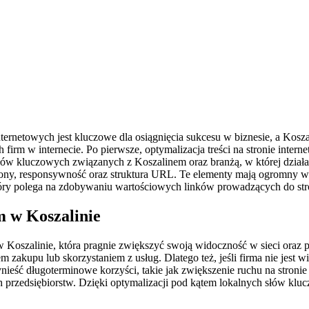
ernetowych jest kluczowe dla osiągnięcia sukcesu w biznesie, a Kosz
rm w internecie. Po pierwsze, optymalizacja treści na stronie interne
ów kluczowych związanych z Koszalinem oraz branżą, w której dział
strony, responsywność oraz struktura URL. Te elementy mają ogromny
óry polega na zdobywaniu wartościowych linków prowadzących do str
m w Koszalinie
w Koszalinie, która pragnie zwiększyć swoją widoczność w sieci ora
em zakupu lub skorzystaniem z usług. Dlatego też, jeśli firma nie jest
ieść długoterminowe korzyści, takie jak zwiększenie ruchu na stroni
ch przedsiębiorstw. Dzięki optymalizacji pod kątem lokalnych słów klu