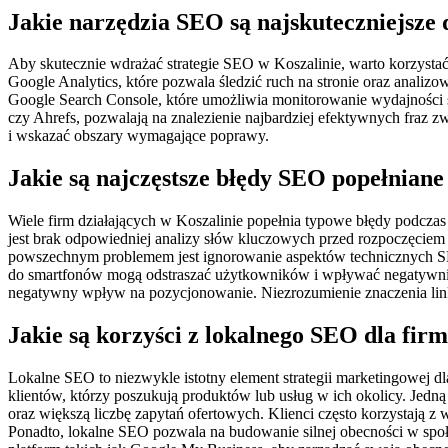
Jakie narzędzia SEO są najskuteczniejsze 
Aby skutecznie wdrażać strategie SEO w Koszalinie, warto korzystać
Google Analytics, które pozwala śledzić ruch na stronie oraz anali
Google Search Console, które umożliwia monitorowanie wydajności 
czy Ahrefs, pozwalają na znalezienie najbardziej efektywnych fraz z
i wskazać obszary wymagające poprawy.
Jakie są najczęstsze błędy SEO popełniane
Wiele firm działających w Koszalinie popełnia typowe błędy podcza
jest brak odpowiedniej analizy słów kluczowych przed rozpoczęciem 
powszechnym problemem jest ignorowanie aspektów technicznych SEO
do smartfonów mogą odstraszać użytkowników i wpływać negatywnie n
negatywny wpływ na pozycjonowanie. Niezrozumienie znaczenia link 
Jakie są korzyści z lokalnego SEO dla fir
Lokalne SEO to niezwykle istotny element strategii marketingowej d
klientów, którzy poszukują produktów lub usług w ich okolicy. Jedn
oraz większą liczbę zapytań ofertowych. Klienci często korzystają z 
Ponadto, lokalne SEO pozwala na budowanie silnej obecności w społ