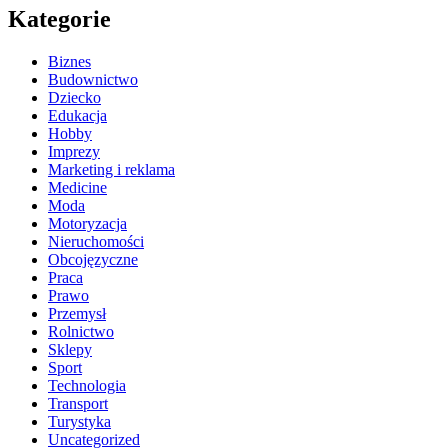
Kategorie
Biznes
Budownictwo
Dziecko
Edukacja
Hobby
Imprezy
Marketing i reklama
Medicine
Moda
Motoryzacja
Nieruchomości
Obcojęzyczne
Praca
Prawo
Przemysł
Rolnictwo
Sklepy
Sport
Technologia
Transport
Turystyka
Uncategorized