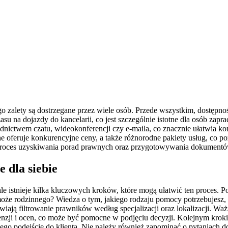
 jego zalety są dostrzegane przez wiele osób. Przede wszystkim, dostę
asu na dojazdy do kancelarii, co jest szczególnie istotne dla osób za
ctwem czatu, wideokonferencji czy e-maila, co znacznie ułatwia komu
e oferuje konkurencyjne ceny, a także różnorodne pakiety usług, co po
 proces uzyskiwania porad prawnych oraz przygotowywania dokumentów
 dla siebie
istnieje kilka kluczowych kroków, które mogą ułatwić ten proces. Po
oże rodzinnego? Wiedza o tym, jakiego rodzaju pomocy potrzebujesz,
iają filtrowanie prawników według specjalizacji oraz lokalizacji. Wa
nzji i ocen, co może być pomocne w podjęciu decyzji. Kolejnym krokiem
go podejście do klienta. Nie należy również zapominać o pytaniach d