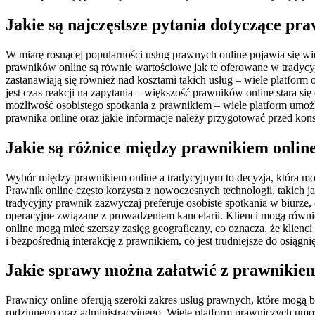
Jakie są najczęstsze pytania dotyczące pr
W miarę rosnącej popularności usług prawnych online pojawia się wie
prawników online są równie wartościowe jak te oferowane w tradycy
zastanawiają się również nad kosztami takich usług – wiele platform
jest czas reakcji na zapytania – większość prawników online stara s
możliwość osobistego spotkania z prawnikiem – wiele platform umożl
prawnika online oraz jakie informacje należy przygotować przed kons
Jakie są różnice między prawnikiem onlin
Wybór między prawnikiem online a tradycyjnym to decyzja, która moż
Prawnik online często korzysta z nowoczesnych technologii, takich ja
tradycyjny prawnik zazwyczaj preferuje osobiste spotkania w biurze,
operacyjne związane z prowadzeniem kancelarii. Klienci mogą równie
online mogą mieć szerszy zasięg geograficzny, co oznacza, że klienci
i bezpośrednią interakcję z prawnikiem, co jest trudniejsze do osiągn
Jakie sprawy można załatwić z prawnikiem
Prawnicy online oferują szeroki zakres usług prawnych, które mogą 
rodzinnego oraz administracyjnego. Wiele platform prawniczych um