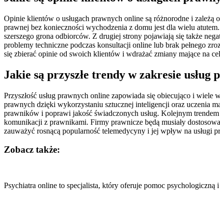
Opinie klientów o usługach prawnych online są różnorodne i zależ
prawnej bez konieczności wychodzenia z domu jest dla wielu atutem. 
szerszego grona odbiorców. Z drugiej strony pojawiają się także neg
problemy techniczne podczas konsultacji online lub brak pełnego zro
się zbierać opinie od swoich klientów i wdrażać zmiany mające na c
Jakie są przyszłe trendy w zakresie usług
Przyszłość usług prawnych online zapowiada się obiecująco i wiele 
prawnych dzięki wykorzystaniu sztucznej inteligencji oraz uczeni
prawników i poprawi jakość świadczonych usług. Kolejnym trendem j
komunikacji z prawnikami. Firmy prawnicze będą musiały dostosować
zauważyć rosnącą popularność telemedycyny i jej wpływ na usługi p
Zobacz także:
Nawigacja
wpisu
Psychiatra online to specjalista, który oferuje pomoc psychologicz