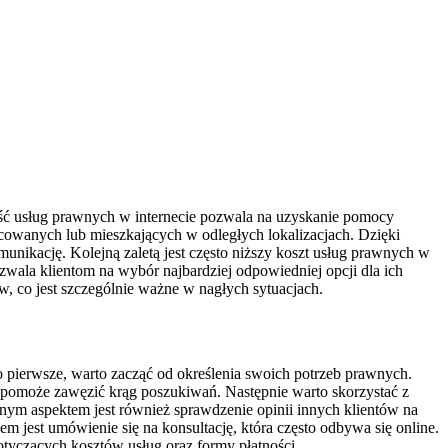
pność usług prawnych w internecie pozwala na uzyskanie pomocy
pracowanych lub mieszkających w odległych lokalizacjach. Dzięki
nikację. Kolejną zaletą jest często niższy koszt usług prawnych w
zwala klientom na wybór najbardziej odpowiedniej opcji dla ich
, co jest szczególnie ważne w nagłych sytuacjach.
 pierwsze, warto zacząć od określenia swoich potrzeb prawnych.
 pomoże zawęzić krąg poszukiwań. Następnie warto skorzystać z
żnym aspektem jest również sprawdzenie opinii innych klientów na
 jest umówienie się na konsultację, która często odbywa się online.
otyczących kosztów usług oraz formy płatności.