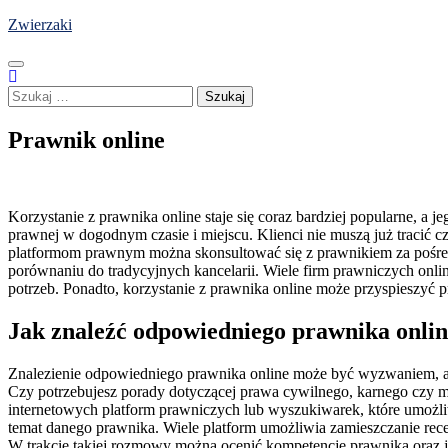
Skip
Zwierzaki
to
content
Szukaj:
Prawnik online
Korzystanie z prawnika online staje się coraz bardziej popularne, a
prawnej w dogodnym czasie i miejscu. Klienci nie muszą już tracić cz
platformom prawnym można skonsultować się z prawnikiem za pośredni
porównaniu do tradycyjnych kancelarii. Wiele firm prawniczych onlin
potrzeb. Ponadto, korzystanie z prawnika online może przyspieszyć
Jak znaleźć odpowiedniego prawnika online
Znalezienie odpowiedniego prawnika online może być wyzwaniem, ale 
Czy potrzebujesz porady dotyczącej prawa cywilnego, karnego czy m
internetowych platform prawniczych lub wyszukiwarek, które umożliw
temat danego prawnika. Wiele platform umożliwia zamieszczanie rece
W trakcie takiej rozmowy można ocenić kompetencje prawnika oraz je