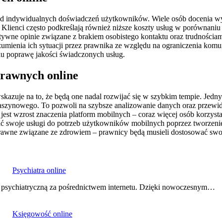
ą od indywidualnych doświadczeń użytkowników. Wiele osób docenia wy
Klienci często podkreślają również niższe koszty usług w porównaniu d
atywne opinie związane z brakiem osobistego kontaktu oraz trudnościam
zumienia ich sytuacji przez prawnika ze względu na ograniczenia komun
elu poprawę jakości świadczonych usług.
 prawnych online
wskazuje na to, że będą one nadal rozwijać się w szybkim tempie. Jed
a maszynowego. To pozwoli na szybsze analizowanie danych oraz prz
est wzrost znaczenia platform mobilnych – coraz więcej osób korzys
 swoje usługi do potrzeb użytkowników mobilnych poprzez tworzenie 
rawne związane ze zdrowiem – prawnicy będą musieli dostosować swoje
Psychiatra online
ną i psychiatryczną za pośrednictwem internetu. Dzięki nowoczesnym…
Księgowość online