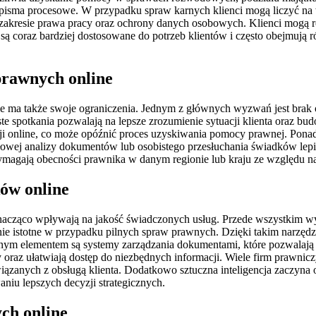
sma procesowe. W przypadku spraw karnych klienci mogą liczyć na ws
zakresie prawa pracy oraz ochrony danych osobowych. Klienci mogą 
 są coraz bardziej dostosowane do potrzeb klientów i często obejmują
 prawnych online
 ale ma także swoje ograniczenia. Jednym z głównych wyzwań jest brak
spotkania pozwalają na lepsze zrozumienie sytuacji klienta oraz budo
online, co może opóźnić proces uzyskiwania pomocy prawnej. Ponadto 
j analizy dokumentów lub osobistego przesłuchania świadków lepiej 
magają obecności prawnika w danym regionie lub kraju ze względu na
ków online
nacząco wpływają na jakość świadczonych usług. Przede wszystkim wy
lnie istotne w przypadku pilnych spraw prawnych. Dzięki takim narzę
nym elementem są systemy zarządzania dokumentami, które pozwalają 
oraz ułatwiają dostęp do niezbędnych informacji. Wiele firm prawnicz
zanych z obsługą klienta. Dodatkowo sztuczna inteligencja zaczyna 
 lepszych decyzji strategicznych.
ych online