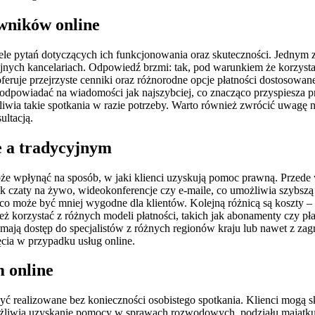
awników online
le pytań dotyczących ich funkcjonowania oraz skuteczności. Jednym z 
jnych kancelariach. Odpowiedź brzmi: tak, pod warunkiem że korzysta
 oferuje przejrzyste cenniki oraz różnorodne opcje płatności dostosow
ię odpowiadać na wiadomości jak najszybciej, co znacząco przyspiesza 
iwia takie spotkania w razie potrzeby. Warto również zwrócić uwagę na
ultacją.
e a tradycyjnym
e wpłynąć na sposób, w jaki klienci uzyskują pomoc prawną. Przede w
k czaty na żywo, wideokonferencje czy e-maile, co umożliwia szybszą i
 co może być mniej wygodne dla klientów. Kolejną różnicą są koszty – 
ż korzystać z różnych modeli płatności, takich jak abonamenty czy pła
 mają dostęp do specjalistów z różnych regionów kraju lub nawet z zag
ięcia w przypadku usług online.
 online
być realizowane bez konieczności osobistego spotkania. Klienci mogą 
ożliwia uzyskanie pomocy w sprawach rozwodowych, podziału majątku