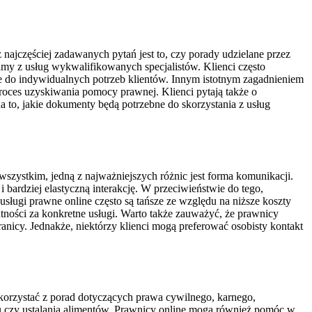
najczęściej zadawanych pytań jest to, czy porady udzielane przez
my z usług wykwalifikowanych specjalistów. Klienci często
ane do indywidualnych potrzeb klientów. Innym istotnym zagadnieniem
proces uzyskiwania pomocy prawnej. Klienci pytają także o
 to, jakie dokumenty będą potrzebne do skorzystania z usług
szystkim, jedną z najważniejszych różnic jest forma komunikacji.
 bardziej elastyczną interakcję. W przeciwieństwie do tego,
usługi prawne online często są tańsze ze względu na niższe koszty
tności za konkretne usługi. Warto także zauważyć, że prawnicy
ranicy. Jednakże, niektórzy klienci mogą preferować osobisty kontakt
skorzystać z porad dotyczących prawa cywilnego, karnego,
 czy ustalania alimentów. Prawnicy online mogą również pomóc w