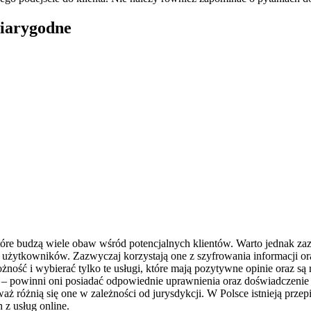
wiarygodne
tóre budzą wiele obaw wśród potencjalnych klientów. Warto jednak za
użytkowników. Zazwyczaj korzystają one z szyfrowania informacji ora
ność i wybierać tylko te usługi, które mają pozytywne opinie oraz 
e – powinni oni posiadać odpowiednie uprawnienia oraz doświadczenie 
aż różnią się one w zależności od jurysdykcji. W Polsce istnieją pr
 z usług online.