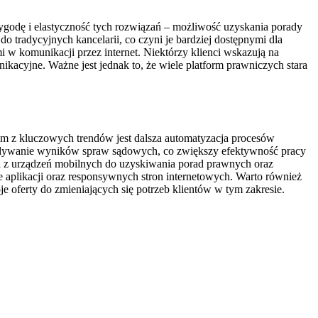
godę i elastyczność tych rozwiązań – możliwość uzyskania porady
o tradycyjnych kancelarii, co czyni je bardziej dostępnymi dla
i w komunikacji przez internet. Niektórzy klienci wskazują na
ikacyjne. Ważne jest jednak to, że wiele platform prawniczych stara
nym z kluczowych trendów jest dalsza automatyzacja procesów
ewidywanie wyników spraw sądowych, co zwiększy efektywność pracy
ta z urządzeń mobilnych do uzyskiwania porad prawnych oraz
aplikacji oraz responsywnych stron internetowych. Warto również
 oferty do zmieniających się potrzeb klientów w tym zakresie.