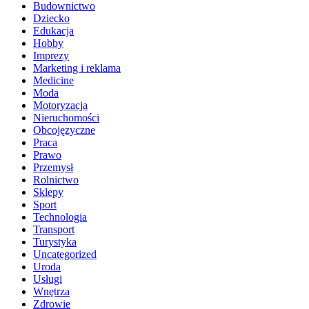
Budownictwo
Dziecko
Edukacja
Hobby
Imprezy
Marketing i reklama
Medicine
Moda
Motoryzacja
Nieruchomości
Obcojęzyczne
Praca
Prawo
Przemysł
Rolnictwo
Sklepy
Sport
Technologia
Transport
Turystyka
Uncategorized
Uroda
Usługi
Wnętrza
Zdrowie