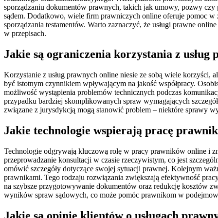
sporządzaniu dokumentów prawnych, takich jak umowy, pozwy czy pi
sądem. Dodatkowo, wiele firm prawniczych online oferuje pomoc w 
sporządzania testamentów. Warto zaznaczyć, że usługi prawne online
w przepisach.
Jakie są ograniczenia korzystania z usług
Korzystanie z usług prawnych online niesie ze sobą wiele korzyści,
być istotnym czynnikiem wpływającym na jakość współpracy. Osobiste 
możliwość wystąpienia problemów technicznych podczas komunikacji 
przypadku bardziej skomplikowanych spraw wymagających szczegółowe
związane z jurysdykcją mogą stanowić problem – niektóre sprawy wy
Jakie technologie wspierają pracę prawni
Technologie odgrywają kluczową rolę w pracy prawników online i z
przeprowadzanie konsultacji w czasie rzeczywistym, co jest szczegó
omówić szczegóły dotyczące swojej sytuacji prawnej. Kolejnym waż
prawnikami. Tego rodzaju rozwiązania zwiększają efektywność pracy 
na szybsze przygotowywanie dokumentów oraz redukcję kosztów zwią
wyników spraw sądowych, co może pomóc prawnikom w podejmowaniu
Jakie są opinie klientów o usługach prawn