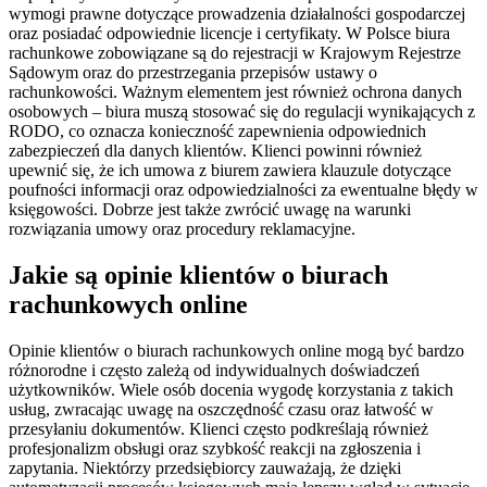
wymogi prawne dotyczące prowadzenia działalności gospodarczej
oraz posiadać odpowiednie licencje i certyfikaty. W Polsce biura
rachunkowe zobowiązane są do rejestracji w Krajowym Rejestrze
Sądowym oraz do przestrzegania przepisów ustawy o
rachunkowości. Ważnym elementem jest również ochrona danych
osobowych – biura muszą stosować się do regulacji wynikających z
RODO, co oznacza konieczność zapewnienia odpowiednich
zabezpieczeń dla danych klientów. Klienci powinni również
upewnić się, że ich umowa z biurem zawiera klauzule dotyczące
poufności informacji oraz odpowiedzialności za ewentualne błędy w
księgowości. Dobrze jest także zwrócić uwagę na warunki
rozwiązania umowy oraz procedury reklamacyjne.
Jakie są opinie klientów o biurach
rachunkowych online
Opinie klientów o biurach rachunkowych online mogą być bardzo
różnorodne i często zależą od indywidualnych doświadczeń
użytkowników. Wiele osób docenia wygodę korzystania z takich
usług, zwracając uwagę na oszczędność czasu oraz łatwość w
przesyłaniu dokumentów. Klienci często podkreślają również
profesjonalizm obsługi oraz szybkość reakcji na zgłoszenia i
zapytania. Niektórzy przedsiębiorcy zauważają, że dzięki