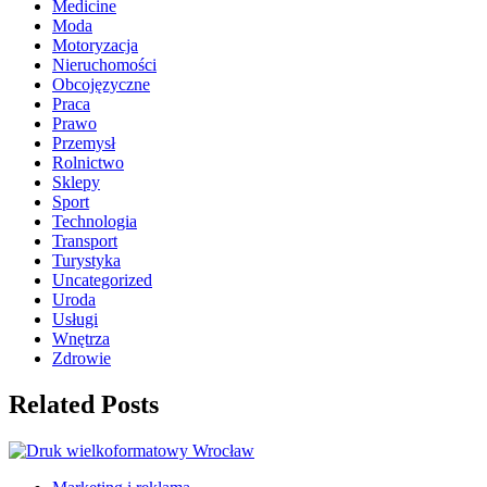
Medicine
Moda
Motoryzacja
Nieruchomości
Obcojęzyczne
Praca
Prawo
Przemysł
Rolnictwo
Sklepy
Sport
Technologia
Transport
Turystyka
Uncategorized
Uroda
Usługi
Wnętrza
Zdrowie
Related Posts