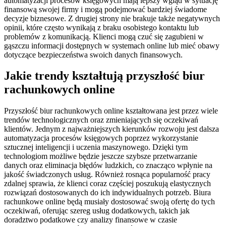
automatyzacji procesów księgowych mają lepszy wgląd w sytuację
finansową swojej firmy i mogą podejmować bardziej świadome
decyzje biznesowe. Z drugiej strony nie brakuje także negatywnych
opinii, które często wynikają z braku osobistego kontaktu lub
problemów z komunikacją. Klienci mogą czuć się zagubieni w
gąszczu informacji dostępnych w systemach online lub mieć obawy
dotyczące bezpieczeństwa swoich danych finansowych.
Jakie trendy kształtują przyszłość biur
rachunkowych online
Przyszłość biur rachunkowych online kształtowana jest przez wiele
trendów technologicznych oraz zmieniających się oczekiwań
klientów. Jednym z najważniejszych kierunków rozwoju jest dalsza
automatyzacja procesów księgowych poprzez wykorzystanie
sztucznej inteligencji i uczenia maszynowego. Dzięki tym
technologiom możliwe będzie jeszcze szybsze przetwarzanie
danych oraz eliminacja błędów ludzkich, co znacząco wpłynie na
jakość świadczonych usług. Również rosnąca popularność pracy
zdalnej sprawia, że klienci coraz częściej poszukują elastycznych
rozwiązań dostosowanych do ich indywidualnych potrzeb. Biura
rachunkowe online będą musiały dostosować swoją ofertę do tych
oczekiwań, oferując szereg usług dodatkowych, takich jak
doradztwo podatkowe czy analizy finansowe w czasie