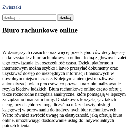
Skip
Zwierzaki
to
Szukaj:
content
Biuro rachunkowe online
W dzisiejszych czasach coraz więcej przedsiębiorców decyduje się
na korzystanie z biur rachunkowych online. Jedną z głównych zalet
tego rozwiązania jest oszczędność czasu. Dzięki platformom
internetowym można szybko i łatwo przesyłać dokumenty oraz
uzyskiwać dostęp do niezbędnych informacji finansowych w
dowolnym miejscu i czasie. Kolejnym atutem jest możliwość
automatyzacji wielu procesów, co pozwala na zminimalizowanie
ryzyka błędów ludzkich. Biura rachunkowe online często oferują
także różnorodne narzędzia analityczne, które pomagają w lepszym
zarządzaniu finansami firmy. Dodatkowo, korzystając z takich
usług, przedsiębiorcy mogą liczyć na niższe koszty obsługi
księgowej w porównaniu do tradycyjnych biur rachunkowych.
Warto również zwrócić uwagę na elastyczność, jaką oferują biura
online, umożliwiając dostosowanie usług do indywidualnych
potrzeb klienta.