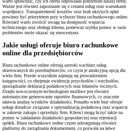
warto sprawdzić, czy ich oferta odpowiada potrzebom naszej firmy.
Ważne jest również zapoznanie się z cenami usług oraz warunkami
współpracy. Transparentność kosztów oraz brak ukrytych opłat
powinny być priorytetem przy wyborze biura rachunkowego online.
Również warto zwrócić uwagę na dostępność wsparcia
technicznego oraz obsługi klienta, ponieważ szybka pomoc w razie
problemów może okazać się nieoceniona.
Jakie usługi oferuje biuro rachunkowe
online dla przedsiębiorców
Biura rachunkowe online oferują szeroki wachlarz usług
skierowanych do przedsiębiorców, co czyni je atrakcyjną opcją dla
wielu firm. Przede wszystkim zajmują się prowadzeniem
księgowości, co obejmuje ewidencję przychodów i rozchodów,
sporządzanie deklaracji podatkowych oraz bilansów rocznych.
Dzięki nowoczesnym technologiom możliwe jest również
automatyczne generowanie raportów finansowych, co znacznie
ułatwia analizę wyników działalności. Ponadto wiele biur oferuje
usługi doradcze związane z optymalizacją podatkową oraz wsparcie
w zakresie zakupu i sprzedaży firm. Klienci mogą liczyć także na
pomoc w zakładaniu działalności gospodarczej oraz rejestracji
spółek. Biura rachunkowe online często udostępniają również
platformy do zarządzania dokumentami, co pozwala na łatwe