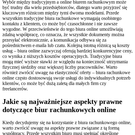
Wybór między tradycyjnym a online biurem rachunkowym może
być trudny dla wielu przedsiębiorców, dlatego warto przyjrzeć się
kluczowym różnicom między tymi dwoma modelami. Przede
wszystkim tradycyjne biura rachunkowe wymagają osobistego
kontaktu z klientem, co może być czasochłonne i nie zawsze
wygodne. W przeciwieństwie do tego biura online umożliwiają
zdalną współpracę, co oznacza, że wszystkie dokumenty można
przesyłać elektronicznie, a komunikacja odbywa się za
pośrednictwem e-maila lub czatu. Kolejną istotną różnicą są koszty
usług – biura online zazwyczaj oferują bardziej konkurencyjne ceny,
co wynika z niższych kosztów operacyjnych. Tradycyjne biura
mogą mieć wyższe stawki ze względu na konieczność utrzymania
fizycznej siedziby oraz większej liczby pracowników. Warto
również zwrócić uwagę na elastyczność oferty – biura rachunkowe
online często dostosowują swoje usługi do indywidualnych potrzeb
klientów, co może być dużą zaletą dla małych firm czy
freelancerów.
Jakie są najważniejsze aspekty prawne
dotyczące biur rachunkowych online
Kiedy decydujemy się na korzystanie z biura rachunkowego online,
warto zwrócić uwagę na aspekty prawne związane z tą formą
współpracy. Przede wszystkim biuro musi spełniać określone