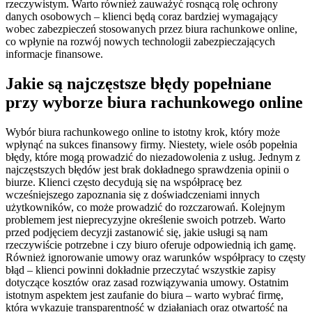
rzeczywistym. Warto również zauważyć rosnącą rolę ochrony
danych osobowych – klienci będą coraz bardziej wymagający
wobec zabezpieczeń stosowanych przez biura rachunkowe online,
co wpłynie na rozwój nowych technologii zabezpieczających
informacje finansowe.
Jakie są najczęstsze błędy popełniane
przy wyborze biura rachunkowego online
Wybór biura rachunkowego online to istotny krok, który może
wpłynąć na sukces finansowy firmy. Niestety, wiele osób popełnia
błędy, które mogą prowadzić do niezadowolenia z usług. Jednym z
najczęstszych błędów jest brak dokładnego sprawdzenia opinii o
biurze. Klienci często decydują się na współpracę bez
wcześniejszego zapoznania się z doświadczeniami innych
użytkowników, co może prowadzić do rozczarowań. Kolejnym
problemem jest nieprecyzyjne określenie swoich potrzeb. Warto
przed podjęciem decyzji zastanowić się, jakie usługi są nam
rzeczywiście potrzebne i czy biuro oferuje odpowiednią ich gamę.
Również ignorowanie umowy oraz warunków współpracy to częsty
błąd – klienci powinni dokładnie przeczytać wszystkie zapisy
dotyczące kosztów oraz zasad rozwiązywania umowy. Ostatnim
istotnym aspektem jest zaufanie do biura – warto wybrać firmę,
która wykazuje transparentność w działaniach oraz otwartość na