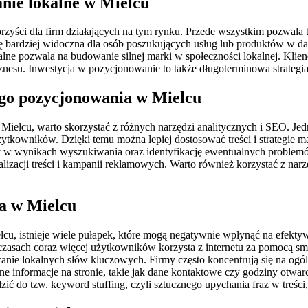
nie lokalne w Mielcu
yści dla firm działających na tym rynku. Przede wszystkim pozwala t
ię bardziej widoczna dla osób poszukujących usług lub produktów w d
ne pozwala na budowanie silnej marki w społeczności lokalnej. Klienc
esu. Inwestycja w pozycjonowanie to także długoterminowa strategia 
ego pozycjonowania w Mielcu
elcu, warto skorzystać z różnych narzędzi analitycznych i SEO. Jedny
żytkowników. Dzięki temu można lepiej dostosować treści i strategie
y w wynikach wyszukiwania oraz identyfikację ewentualnych problemó
izacji treści i kampanii reklamowych. Warto również korzystać z nar
ia w Mielcu
, istnieje wiele pułapek, które mogą negatywnie wpłynąć na efektywn
 czasach coraz więcej użytkowników korzysta z internetu za pomocą s
nie lokalnych słów kluczowych. Firmy często koncentrują się na ogól
 informacje na stronie, takie jak dane kontaktowe czy godziny otwarc
 do tzw. keyword stuffing, czyli sztucznego upychania fraz w treści,