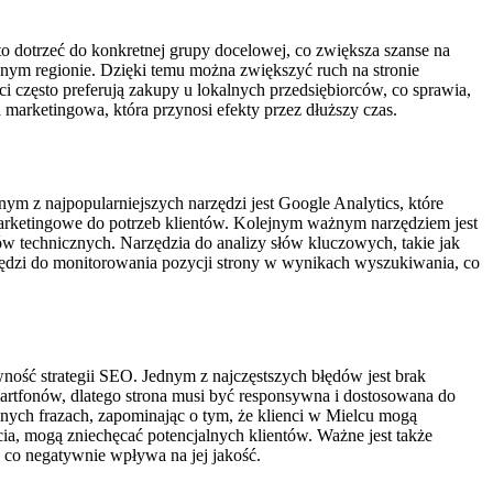
o dotrzeć do konkretnej grupy docelowej, co zwiększa szanse na
anym regionie. Dzięki temu można zwiększyć ruch na stronie
i często preferują zakupy u lokalnych przedsiębiorców, co sprawia,
marketingowa, która przynosi efekty przez dłuższy czas.
m z najpopularniejszych narzędzi jest Google Analytics, które
 marketingowe do potrzeb klientów. Kolejnym ważnym narzędziem jest
w technicznych. Narzędzia do analizy słów kluczowych, takie jak
zędzi do monitorowania pozycji strony w wynikach wyszukiwania, co
ość strategii SEO. Jednym z najczęstszych błędów jest brak
martfonów, dlatego strona musi być responsywna i dostosowana do
nych frazach, zapominając o tym, że klienci w Mielcu mogą
ia, mogą zniechęcać potencjalnych klientów. Ważne jest także
 co negatywnie wpływa na jej jakość.