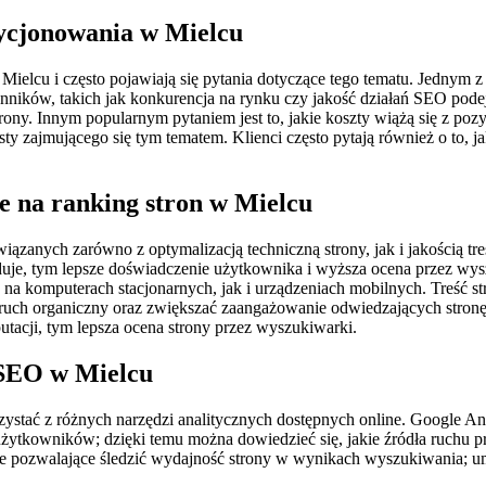
zycjonowania w Mielcu
elcu i często pojawiają się pytania dotyczące tego tematu. Jednym z n
ynników, takich jak konkurencja na rynku czy jakość działań SEO p
trony. Innym popularnym pytaniem jest to, jakie koszty wiążą się z p
isty zajmującego się tym tematem. Klienci często pytają również o to,
e na ranking stron w Mielcu
ązanych zarówno z optymalizacją techniczną strony, jak i jakością t
ładuje, tym lepsze doświadczenie użytkownika i wyższa ocena przez w
 na komputerach stacjonarnych, jak i urządzeniach mobilnych. Treść 
 ruch organiczny oraz zwiększać zaangażowanie odwiedzających stronę
utacji, tym lepsza ocena strony przez wyszukiwarki.
 SEO w Mielcu
ystać z różnych narzędzi analitycznych dostępnych online. Google An
żytkowników; dzięki temu można dowiedzieć się, jakie źródła ruchu pr
ie pozwalające śledzić wydajność strony w wynikach wyszukiwania; u