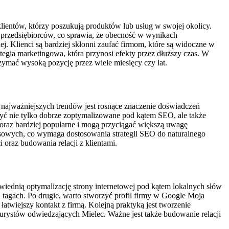
lientów, którzy poszukują produktów lub usług w swojej okolicy.
h przedsiębiorców, co sprawia, że obecność w wynikach
. Klienci są bardziej skłonni zaufać firmom, które są widoczne w
tegia marketingowa, która przynosi efekty przez dłuższy czas. W
zymać wysoką pozycję przez wiele miesięcy czy lat.
ajważniejszych trendów jest rosnące znaczenie doświadczeń
być nie tylko dobrze zoptymalizowane pod kątem SEO, ale także
 coraz bardziej popularne i mogą przyciągać większą uwagę
osowych, co wymaga dostosowania strategii SEO do naturalnego
oraz budowania relacji z klientami.
iednią optymalizację strony internetowej pod kątem lokalnych słów
ta tagach. Po drugie, warto stworzyć profil firmy w Google Moja
atwiejszy kontakt z firmą. Kolejną praktyką jest tworzenie
urystów odwiedzających Mielec. Ważne jest także budowanie relacji