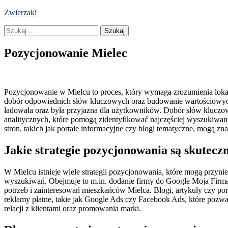
Skip
Zwierzaki
to
Szukaj:
content
Pozycjonowanie Mielec
Pozycjonowanie w Mielcu to proces, który wymaga zrozumienia loka
dobór odpowiednich słów kluczowych oraz budowanie wartościowych l
ładowała oraz była przyjazna dla użytkowników. Dobór słów kluczo
analitycznych, które pomogą zidentyfikować najczęściej wyszukiwan
stron, takich jak portale informacyjne czy blogi tematyczne, mogą 
Jakie strategie pozycjonowania są skutecz
W Mielcu istnieje wiele strategii pozycjonowania, które mogą przyni
wyszukiwań. Obejmuje to m.in. dodanie firmy do Google Moja Firma or
potrzeb i zainteresowań mieszkańców Mielca. Blogi, artykuły czy p
reklamy płatne, takie jak Google Ads czy Facebook Ads, które pozw
relacji z klientami oraz promowania marki.