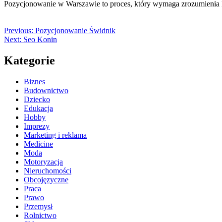
Pozycjonowanie w Warszawie to proces, który wymaga zrozumienia l
Previous:
Pozycjonowanie Świdnik
Next:
Seo Konin
Kategorie
Biznes
Budownictwo
Dziecko
Edukacja
Hobby
Imprezy
Marketing i reklama
Medicine
Moda
Motoryzacja
Nieruchomości
Obcojęzyczne
Praca
Prawo
Przemysł
Rolnictwo