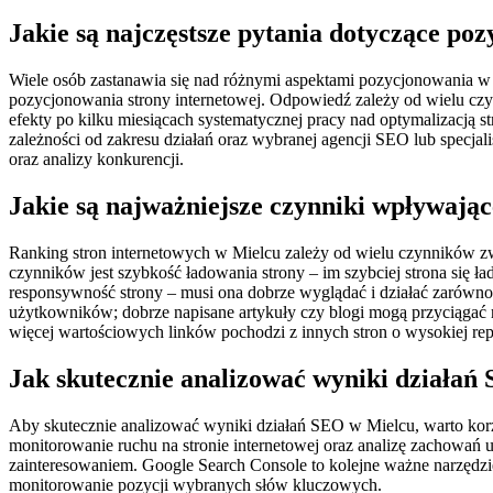
Jakie są najczęstsze pytania dotyczące po
Wiele osób zastanawia się nad różnymi aspektami pozycjonowania w Mi
pozycjonowania strony internetowej. Odpowiedź zależy od wielu cz
efekty po kilku miesiącach systematycznej pracy nad optymalizacją s
zależności od zakresu działań oraz wybranej agencji SEO lub specjal
oraz analizy konkurencji.
Jakie są najważniejsze czynniki wpływając
Ranking stron internetowych w Mielcu zależy od wielu czynników zwi
czynników jest szybkość ładowania strony – im szybciej strona się 
responsywność strony – musi ona dobrze wyglądać i działać zarówno
użytkowników; dobrze napisane artykuły czy blogi mogą przyciągać
więcej wartościowych linków pochodzi z innych stron o wysokiej rep
Jak skutecznie analizować wyniki działań
Aby skutecznie analizować wyniki działań SEO w Mielcu, warto korz
monitorowanie ruchu na stronie internetowej oraz analizę zachowań u
zainteresowaniem. Google Search Console to kolejne ważne narzędz
monitorowanie pozycji wybranych słów kluczowych.