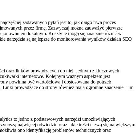
ajczęściej zadawanych pytań jest to, jak długo trwa proces
odejmowanych przez firmę. Zazwyczaj można zauważyć pierwsze
ozycjonowaniem lokalnym. Koszty te mogą się znacznie różnić w
 jakie narzędzia są najlepsze do monitorowania wyników działań SEO
reści oraz linków prowadzących do niej. Jednym z kluczowych
yszukiwarki internetowe. Kolejnym ważnym aspektem jest
strony powinna być wartościowa i dostosowana do potrzeb
. Linki prowadzące do strony również mają ogromne znaczenie – im
alytics to jedno z podstawowych narzędzi umożliwiających
zynoszą najwięcej odwiedzin oraz jakie treści cieszą się największym
możliwia ono identyfikację problemów technicznych oraz