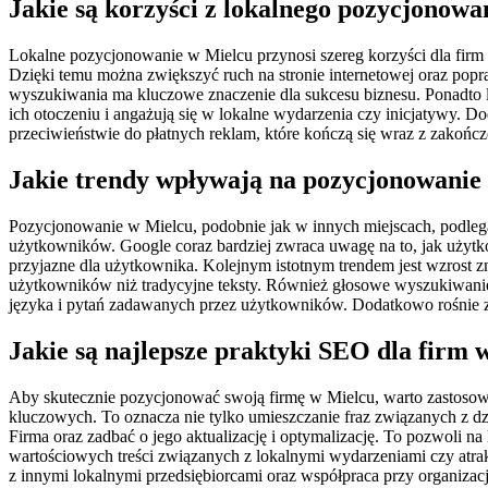
Jakie są korzyści z lokalnego pozycjonowa
Lokalne pozycjonowanie w Mielcu przynosi szereg korzyści dla firm 
Dzięki temu można zwiększyć ruch na stronie internetowej oraz popr
wyszukiwania ma kluczowe znaczenie dla sukcesu biznesu. Ponadto lo
ich otoczeniu i angażują się w lokalne wydarzenia czy inicjatywy. 
przeciwieństwie do płatnych reklam, które kończą się wraz z zakońc
Jakie trendy wpływają na pozycjonowanie
Pozycjonowanie w Mielcu, podobnie jak w innych miejscach, podle
użytkowników. Google coraz bardziej zwraca uwagę na to, jak użytko
przyjazne dla użytkownika. Kolejnym istotnym trendem jest wzrost zna
użytkowników niż tradycyjne teksty. Również głosowe wyszukiwanie 
języka i pytań zadawanych przez użytkowników. Dodatkowo rośnie zn
Jakie są najlepsze praktyki SEO dla firm 
Aby skutecznie pozycjonować swoją firmę w Mielcu, warto zastosowa
kluczowych. To oznacza nie tylko umieszczanie fraz związanych z dzia
Firma oraz zadbać o jego aktualizację i optymalizację. To pozwoli n
wartościowych treści związanych z lokalnymi wydarzeniami czy atra
z innymi lokalnymi przedsiębiorcami oraz współpraca przy organizac