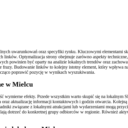
lnych uwarunkowań oraz specyfiki rynku. Kluczowymi elementami skut
inków. Optymalizacja strony obejmuje zarówno aspekty techniczne, ja
wych powinien być oparty na analizie lokalnych trendów oraz zachow
e frazy. Budowanie linków to kolejny istotny element, który wpływa 
znacząco poprawić pozycję w wynikach wyszukiwania.
ne w Mielcu
eść wymierne efekty. Przede wszystkim warto skupić się na lokalnym S
az aktualizację informacji kontaktowych i godzin otwarcia. Kolejną s
oradniki związane z lokalnymi atrakcjami lub wydarzeniami mogą przy
alają dotrzeć do konkretnej grupy odbiorców w regionie. Również ak