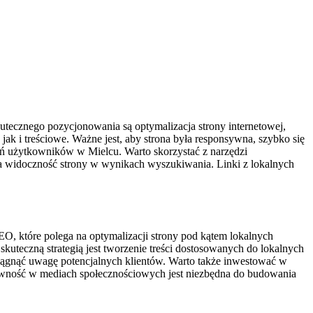
ecznego pozycjonowania są optymalizacja strony internetowej,
k i treściowe. Ważne jest, aby strona była responsywna, szybko się
ań użytkowników w Mielcu. Warto skorzystać z narzędzi
na widoczność strony w wynikach wyszukiwania. Linki z lokalnych
EO, które polega na optymalizacji strony pod kątem lokalnych
kuteczną strategią jest tworzenie treści dostosowanych do lokalnych
ciągnąć uwagę potencjalnych klientów. Warto także inwestować w
tywność w mediach społecznościowych jest niezbędna do budowania