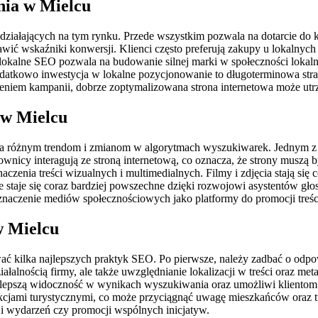
nia w Mielcu
działających na tym rynku. Przede wszystkim pozwala na dotarcie do k
awić wskaźniki konwersji. Klienci często preferują zakupy u lokalnyc
kalne SEO pozwala na budowanie silnej marki w społeczności lokalnej
Dodatkowo inwestycja w lokalne pozycjonowanie to długoterminowa stra
zeniem kampanii, dobrze zoptymalizowana strona internetowa może utr
 w Mielcu
ga różnym trendom i zmianom w algorytmach wyszukiwarek. Jednym z n
wnicy interagują ze stroną internetową, co oznacza, że strony muszą 
czenia treści wizualnych i multimedialnych. Filmy i zdjęcia stają się
staje się coraz bardziej powszechne dzięki rozwojowi asystentów gł
aczenie mediów społecznościowych jako platformy do promocji treści 
w Mielcu
ć kilka najlepszych praktyk SEO. Po pierwsze, należy zadbać o odpow
łalnością firmy, ale także uwzględnianie lokalizacji w treści oraz me
a lepszą widoczność w wynikach wyszukiwania oraz umożliwi klientom ł
kcjami turystycznymi, co może przyciągnąć uwagę mieszkańców oraz t
ji wydarzeń czy promocji wspólnych inicjatyw.