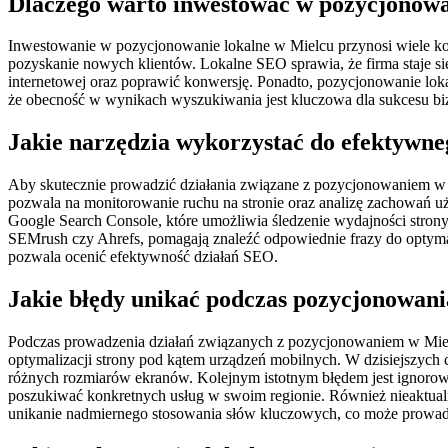
Dlaczego warto inwestować w pozycjonowa
Inwestowanie w pozycjonowanie lokalne w Mielcu przynosi wiele korz
pozyskanie nowych klientów. Lokalne SEO sprawia, że firma staje s
internetowej oraz poprawić konwersję. Ponadto, pozycjonowanie lokal
że obecność w wynikach wyszukiwania jest kluczowa dla sukcesu bizn
Jakie narzędzia wykorzystać do efektywn
Aby skutecznie prowadzić działania związane z pozycjonowaniem w Mi
pozwala na monitorowanie ruchu na stronie oraz analizę zachowań u
Google Search Console, które umożliwia śledzenie wydajności stron
SEMrush czy Ahrefs, pomagają znaleźć odpowiednie frazy do optymal
pozwala ocenić efektywność działań SEO.
Jakie błędy unikać podczas pozycjonowan
Podczas prowadzenia działań związanych z pozycjonowaniem w Mielcu
optymalizacji strony pod kątem urządzeń mobilnych. W dzisiejszych
różnych rozmiarów ekranów. Kolejnym istotnym błędem jest ignorowa
poszukiwać konkretnych usług w swoim regionie. Również nieaktualne
unikanie nadmiernego stosowania słów kluczowych, co może prowadzić