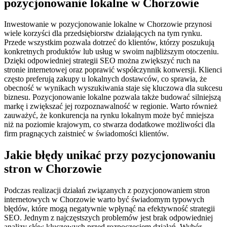
pozycjonowanie lokalne w Chorzowie
Inwestowanie w pozycjonowanie lokalne w Chorzowie przynosi
wiele korzyści dla przedsiębiorstw działających na tym rynku.
Przede wszystkim pozwala dotrzeć do klientów, którzy poszukują
konkretnych produktów lub usług w swoim najbliższym otoczeniu.
Dzięki odpowiedniej strategii SEO można zwiększyć ruch na
stronie internetowej oraz poprawić współczynnik konwersji. Klienci
często preferują zakupy u lokalnych dostawców, co sprawia, że
obecność w wynikach wyszukiwania staje się kluczowa dla sukcesu
biznesu. Pozycjonowanie lokalne pozwala także budować silniejszą
markę i zwiększać jej rozpoznawalność w regionie. Warto również
zauważyć, że konkurencja na rynku lokalnym może być mniejsza
niż na poziomie krajowym, co stwarza dodatkowe możliwości dla
firm pragnących zaistnieć w świadomości klientów.
Jakie błędy unikać przy pozycjonowaniu
stron w Chorzowie
Podczas realizacji działań związanych z pozycjonowaniem stron
internetowych w Chorzowie warto być świadomym typowych
błędów, które mogą negatywnie wpłynąć na efektywność strategii
SEO. Jednym z najczęstszych problemów jest brak odpowiedniej
analizy słów kluczowych przed rozpoczęciem działań. Wybór