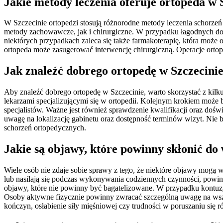
Jakie metody leczenia oferuje ortopeda w 
W Szczecinie ortopedzi stosują różnorodne metody leczenia schorze
metody zachowawcze, jak i chirurgiczne. W przypadku łagodnych doleg
niektórych przypadkach zaleca się także farmakoterapię, która może
ortopeda może zasugerować interwencję chirurgiczną. Operacje ort
Jak znaleźć dobrego ortopedę w Szczecini
Aby znaleźć dobrego ortopedę w Szczecinie, warto skorzystać z kil
lekarzami specjalizującymi się w ortopedii. Kolejnym krokiem może 
specjalistów. Ważne jest również sprawdzenie kwalifikacji oraz dośw
uwagę na lokalizację gabinetu oraz dostępność terminów wizyt. Nie 
schorzeń ortopedycznych.
Jakie są objawy, które powinny skłonić do
Wiele osób nie zdaje sobie sprawy z tego, że niektóre objawy mogą 
lub nasilają się podczas wykonywania codziennych czynności, powi
objawy, które nie powinny być bagatelizowane. W przypadku kontuzji,
Osoby aktywne fizycznie powinny zwracać szczególną uwagę na wsze
kończyn, osłabienie siły mięśniowej czy trudności w poruszaniu si