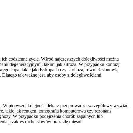
 ich codzienne życie. Wśród najczęstszych dolegliwości można
mi degeneracyjnymi, takimi jak artroza. W przypadku kontuzji
ęgosłupa, takie jak dyskopatia czy skolioza, również stanowią
 Dlatego tak ważne jest, aby osoby z dolegliwościami
ta. W pierwszej kolejności lekarz przeprowadza szczegółowy wywiad
e, takie jak rentgen, tomografia komputerowa czy rezonans
iagnozy. W przypadku podejrzenia chorób zapalnych lub
iają zakres ruchu stawów oraz siłę mięśni.