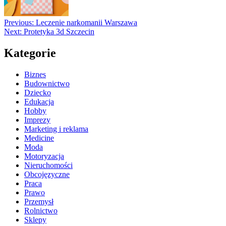
Previous:
Leczenie narkomanii Warszawa
Next:
Protetyka 3d Szczecin
Kategorie
Biznes
Budownictwo
Dziecko
Edukacja
Hobby
Imprezy
Marketing i reklama
Medicine
Moda
Motoryzacja
Nieruchomości
Obcojęzyczne
Praca
Prawo
Przemysł
Rolnictwo
Sklepy