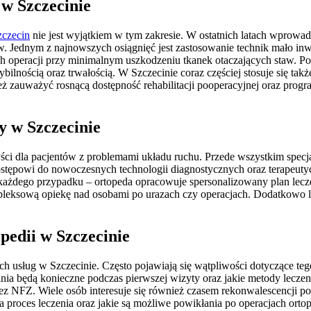
 w Szczecinie
zczecin
nie jest wyjątkiem w tym zakresie. W ostatnich latach wprow
w. Jednym z najnowszych osiągnięć jest zastosowanie technik mało inwa
operacji przy minimalnym uszkodzeniu tkanek otaczających staw. Pon
ilnością oraz trwałością. W Szczecinie coraz częściej stosuje się tak
ż zauważyć rosnącą dostępność rehabilitacji pooperacyjnej oraz prog
dy w Szczecinie
zyści dla pacjentów z problemami układu ruchu. Przede wszystkim spec
dostępowi do nowoczesnych technologii diagnostycznych oraz terapeuty
do każdego przypadku – ortopeda opracowuje spersonalizowany plan lecz
mpleksową opiekę nad osobami po urazach czy operacjach. Dodatkowo l
opedii w Szczecinie
ch usług w Szczecinie. Często pojawiają się wątpliwości dotyczące te
adania będą konieczne podczas pierwszej wizyty oraz jakie metody lecz
ez NFZ. Wiele osób interesuje się również czasem rekonwalescencji po 
wa proces leczenia oraz jakie są możliwe powikłania po operacjach ort