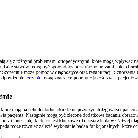
gają się z różnymi problemami ortopedycznymi, które mogą wpływać na
pa. Bóle stawów mogą być spowodowane zarówno urazami, jak i choroba
zczecinie może pomóc w diagnostyce oraz rehabilitacji. Schorzenia kr
i odpowiednie
leczenie
mogą znacząco poprawić jakość życia pacjentów.
inie
które mają na celu dokładne określenie przyczyn dolegliwości pacjen
owia pacjenta. Następnie mogą być zlecone dodatkowe badania obrazow
 oraz tkanek miękkich, co jest kluczowe dla postawienia właściwej d
eda może również zalecić wykonanie badań funkcjonalnych, które ocen