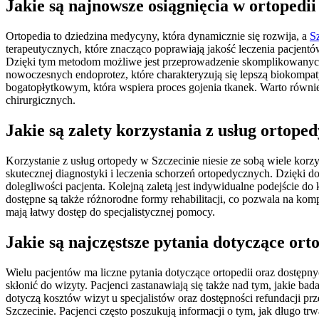
Jakie są najnowsze osiągnięcia w ortopedii
Ortopedia to dziedzina medycyny, która dynamicznie się rozwija, a
S
terapeutycznych, które znacząco poprawiają jakość leczenia pacjentó
Dzięki tym metodom możliwe jest przeprowadzenie skomplikowanych 
nowoczesnych endoprotez, które charakteryzują się lepszą biokompatyb
bogatopłytkowym, która wspiera proces gojenia tkanek. Warto równie
chirurgicznych.
Jakie są zalety korzystania z usług ortope
Korzystanie z usług ortopedy w Szczecinie niesie ze sobą wiele kor
skutecznej diagnostyki i leczenia schorzeń ortopedycznych. Dzięki 
dolegliwości pacjenta. Kolejną zaletą jest indywidualne podejście 
dostępne są także różnorodne formy rehabilitacji, co pozwala na ko
mają łatwy dostęp do specjalistycznej pomocy.
Jakie są najczęstsze pytania dotyczące ort
Wielu pacjentów ma liczne pytania dotyczące ortopedii oraz dostępny
skłonić do wizyty. Pacjenci zastanawiają się także nad tym, jakie b
dotyczą kosztów wizyt u specjalistów oraz dostępności refundacji prz
Szczecinie. Pacjenci często poszukują informacji o tym, jak długo tr