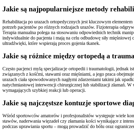
Jakie są najpopularniejsze metody rehabil
Rehabilitacja po urazach ortopedycznych jest kluczowym elementem p
potrzeb pacjentów po różnych rodzajach urazów. Fizjoterapia odgrywa c
Terapia manualna polega na stosowaniu odpowiednich technik manip
indywidualnie do pacjenta i mają na celu odbudowę siły mięśniowej o
ultradźwięki, które wspierają proces gojenia tkanek.
Jakie są różnice między ortopedą a traum
Często pacjenci mylą specjalizacje ortopedii i traumatologii, jedna
związanych z kośćmi, stawami oraz mięśniami, a jego praca obejmuje
urazach ciała spowodowanych nagłymi zdarzeniami takimi jak upadk
natychmiastowej interwencji chirurgicznej lub stabilizacji złamań. 
wymagających szybkiej reakcji lub operacji.
Jakie są najczęstsze kontuzje sportowe d
Wśród sportowców amatorów i profesjonalistów występuje wiele kontu
stawów, naderwania więzadeł czy złamania kości wynikające z intens
podczas uprawiania sportu – mogą prowadzić do bólu oraz ogranicze