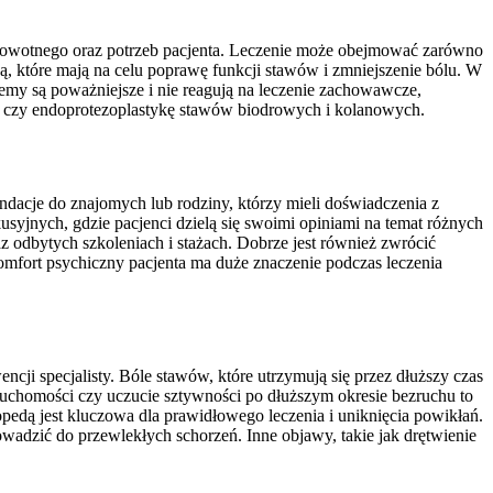
zdrowotnego oraz potrzeb pacjenta. Leczenie może obejmować zarówno
ną, które mają na celu poprawę funkcji stawów i zmniejszenie bólu. W
emy są poważniejsze i nie reagują na leczenie zachowawcze,
ł czy endoprotezoplastykę stawów biodrowych i kolanowych.
dacje do znajomych lub rodziny, którzy mieli doświadczenia z
syjnych, gdzie pacjenci dzielą się swoimi opiniami na temat różnych
az odbytych szkoleniach i stażach. Dobrze jest również zwrócić
omfort psychiczny pacjenta ma duże znaczenie podczas leczenia
ji specjalisty. Bóle stawów, które utrzymują się przez dłuższy czas
chomości czy uczucie sztywności po dłuższym okresie bezruchu to
opedą jest kluczowa dla prawidłowego leczenia i uniknięcia powikłań.
dzić do przewlekłych schorzeń. Inne objawy, takie jak drętwienie