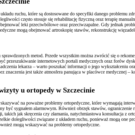
Szczecinie
ń układu ruchu, które są dostosowane do specyfiki danego problemu 
liwości często stosuje się rehabilitację fizyczną oraz terapię manual
 obejmować leki przeciwbólowe oraz przeciwzapalne. Gdy jednak probl
opedyczne mogą obejmować artroskopię stawów, rekonstrukcję więzade
e
ku sprawdzonych metod. Przede wszystkim można zwrócić się o rekomen
być przeszukiwanie internetowych portali medycznych oraz forów dysku
iadczenia lekarza – warto poszukać informacji o jego wykształceniu or
bez znaczenia jest także atmosfera panująca w placówce medycznej – k
 wizyty u ortopedy w Szczecinie
wskazywać na poważne problemy ortopedyczne, które wymagają interwenc
nny być sygnałem alarmowym. Również obrzęk stawów, ograniczenie ru
 takich jak skręcenia czy złamania, natychmiastowa konsultacja z ort
lkie dolegliwości związane z układem ruchu, ponieważ mogą one prowa
ę również mogą wskazywać na problemy ortopedyczne.