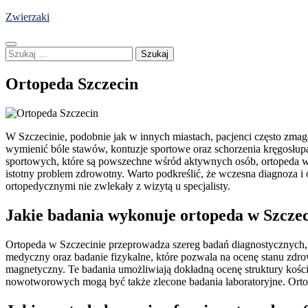
Skip
Zwierzaki
to
content
Szukaj:
Ortopeda Szczecin
W Szczecinie, podobnie jak w innych miastach, pacjenci często zma
wymienić bóle stawów, kontuzje sportowe oraz schorzenia kręgosłu
sportowych, które są powszechne wśród aktywnych osób, ortopeda w S
istotny problem zdrowotny. Warto podkreślić, że wczesna diagnoza 
ortopedycznymi nie zwlekały z wizytą u specjalisty.
Jakie badania wykonuje ortopeda w Szczec
Ortopeda w Szczecinie przeprowadza szereg badań diagnostycznych, 
medyczny oraz badanie fizykalne, które pozwala na ocenę stanu zdr
magnetyczny. Te badania umożliwiają dokładną ocenę struktury kości
nowotworowych mogą być także zlecone badania laboratoryjne. Ortop