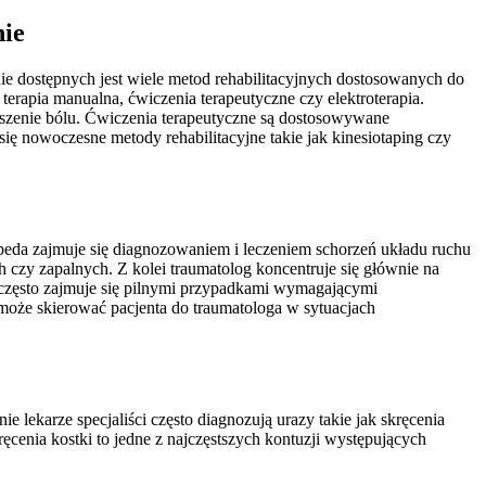
nie
ie dostępnych jest wiele metod rehabilitacyjnych dostosowanych do
 terapia manualna, ćwiczenia terapeutyczne czy elektroterapia.
szenie bólu. Ćwiczenia terapeutyczne są dostosowywane
ię nowoczesne metody rehabilitacyjne takie jak kinesiotaping czy
topeda zajmuje się diagnozowaniem i leczeniem schorzeń układu ruchu
 czy zapalnych. Z kolei traumatolog koncentruje się głównie na
 często zajmuje się pilnymi przypadkami wymagającymi
a może skierować pacjenta do traumatologa w sytuacjach
lekarze specjaliści często diagnozują urazy takie jak skręcenia
cenia kostki to jedne z najczęstszych kontuzji występujących