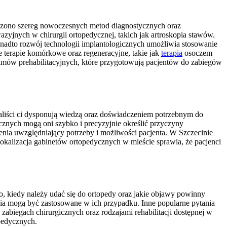
adzono szereg nowoczesnych metod diagnostycznych oraz
zyjnych w chirurgii ortopedycznej, takich jak artroskopia stawów.
adto rozwój technologii implantologicznych umożliwia stosowanie
że terapie komórkowe oraz regeneracyjne, takie jak
terapia
osoczem
ramów prehabilitacyjnych, które przygotowują pacjentów do zabiegów
jaliści ci dysponują wiedzą oraz doświadczeniem potrzebnym do
cznych mogą oni szybko i precyzyjnie określić przyczyny
enia uwzględniający potrzeby i możliwości pacjenta. W Szczecinie
okalizacja gabinetów ortopedycznych w mieście sprawia, że pacjenci
go, kiedy należy udać się do ortopedy oraz jakie objawy powinny
enia mogą być zastosowane w ich przypadku. Inne popularne pytania
zabiegach chirurgicznych oraz rodzajami rehabilitacji dostępnej w
opedycznych.