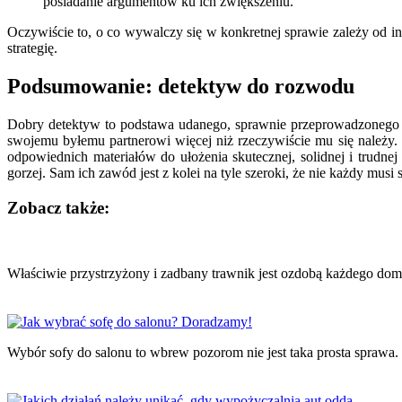
posiadanie argumentów ku ich zwiększeniu.
Oczywiście to, o co wywalczy się w konkretnej sprawie zależy od in
strategię.
Podsumowanie: detektyw do rozwodu
Dobry detektyw to podstawa udanego, sprawnie przeprowadzonego r
swojemu byłemu partnerowi więcej niż rzeczywiście mu się należy. 
odpowiednich materiałów do ułożenia skutecznej, solidnej i trudnej
gorzej. Sam ich zawód jest z kolei na tyle szeroki, że nie każdy mu
Zobacz także:
Nawigacja
wpisu
Właściwie przystrzyżony i zadbany trawnik jest ozdobą każdego dom
Wybór sofy do salonu to wbrew pozorom nie jest taka prosta spraw