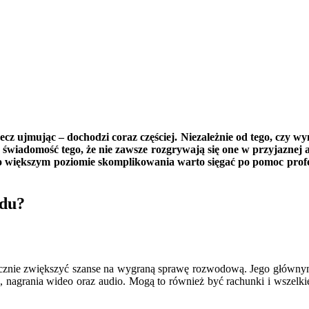
cz ujmując – dochodzi coraz częściej. Niezależnie od tego, czy wy
eż świadomość tego, że nie zawsze rozgrywają się one w przyjaznej 
o większym poziomie skomplikowania warto sięgać po pomoc profe
odu?
stycznie zwiększyć szanse na wygraną sprawę rozwodową. Jego głównym
e, nagrania wideo oraz audio. Mogą to również być rachunki i wszel