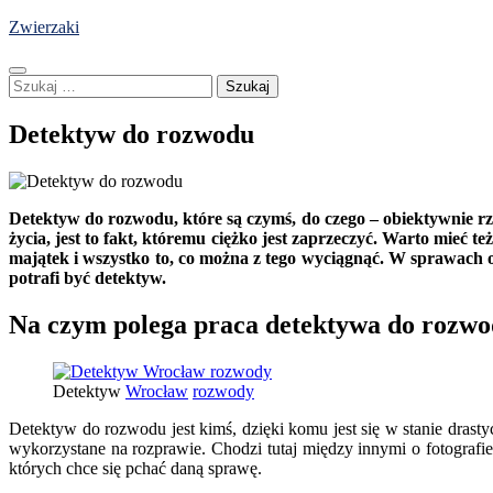
Skip
Zwierzaki
to
content
Szukaj:
Detektyw do rozwodu
Detektyw do rozwodu, które są czymś, do czego – obiektywnie rze
życia, jest to fakt, któremu ciężko jest zaprzeczyć. Warto mieć t
majątek i wszystko to, co można z tego wyciągnąć. W sprawach 
potrafi być detektyw.
Na czym polega praca detektywa do rozw
Detektyw
Wrocław
rozwody
Detektyw do rozwodu jest kimś, dzięki komu jest się w stanie dra
wykorzystane na rozprawie. Chodzi tutaj między innymi o fotografi
których chce się pchać daną sprawę.