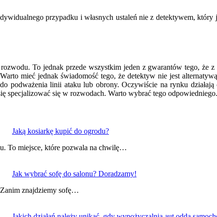
dywidualnego przypadku i własnych ustaleń nie z detektywem, który j
ozwodu. To jednak przede wszystkim jeden z gwarantów tego, że z ro
Warto mieć jednak świadomość tego, że detektyw nie jest alternatywą
 do podważenia linii ataku lub obrony. Oczywiście na rynku działają 
si się specjalizować się w rozwodach. Warto wybrać tego odpowiedniego
Jaką kosiarkę kupić do ogrodu?
u. To miejsce, które pozwala na chwilę…
Jak wybrać sofę do salonu? Doradzamy!
a. Zanim znajdziemy sofę…
Jakich działań należy unikać, gdy wypożyczalnia aut odda samoch