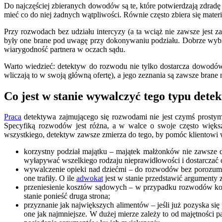
Do najczęściej zbieranych dowodów są te, które potwierdzają zdradę
mieć co do niej żadnych wątpliwości. Równie często zbiera się mater
Przy rozwodach bez udziału intercyzy (a ta wciąż nie zawsze jest z
były one brane pod uwagę przy dokonywaniu podziału. Dobrze wybran
wiarygodność partnera w oczach sądu.
Warto wiedzieć: detektyw do rozwodu nie tylko dostarcza dowodów,
wliczają to w swoją główną ofertę), a jego zeznania są zawsze brane 
Co jest w stanie wywalczyć tego typu dete
Praca
detektywa zajmującego się rozwodami nie jest czymś prostym 
Specyfiką rozwodów jest różna, a w walce o swoje często większ
wszystkiego, detektyw zawsze zmierza do tego, by pomóc klientowi w
korzystny podział majątku
– majątek małżonków nie zawsze dzi
wyłapywać wszelkiego rodzaju nieprawidłowości i dostarczać
wywalczenie opieki nad dziećmi
– do rozwodów bez porozum
one trafiły. O ile
adwokat
jest w stanie przedstawić argumenty z
przeniesienie kosztów sądowych
– w przypadku rozwodów koszt
stanie ponieść druga strona;
przyznanie jak największych alimentów
– jeśli już pozyska się
one jak najmniejsze. W dużej mierze zależy to od majętności pa