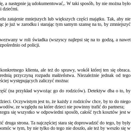
dę, a następnie ją udokumentować,. W taki sposób, by nie można było
i dziećmi.
elu zatajenie mniejszych lub większych części majątku. Tak, aby nie
 je już w zarodku i starając tym samym szansę na to, by zmniejszyć
wezwany w roli świadka (wszyscy najlepsi się na to godzą, a nawet
zpośrednio od policji.
kretnego klienta, ale też do sprawy, wokół której ten się obraca.
rednią przyczyną rozpadu małżeństwa. Niezależnie jednak od tego
ęściej występujących zaliczyć można:
część (na przykład wywożąc go do rodziców). Detektyw dba o to, by
zieci. Oczywistym jest to, że każdy z rodziców chce, by to do niego
wodów, ze względu na które dzieci nie powinny trafić do partnera;
ozegra się wszystko w odpowiedni sposób, całość tych kosztów jest w
ić druga strona. Ta najczęściej stara się doprowadzić do tego, by były
pomóc w tym, by nie tylko do tego nie doszło, ale też by weszło się w