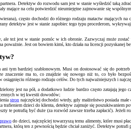
 partnera. Detektyw do rozwodu sam jest w stanie wyśledzić taką zdra
iały mające na celu potwierdzić nieumiejętne zajmowanie się wspólnym
awierana), często dochodzi do różnego rodzaju matactw mających na c
y detektyw jest w stanie zapobiec tego typu procederom, wykrywając
 ale też jest w stanie pomóc w ich obronie. Zazwyczaj może zostać 
na poważnie. Jest on bowiem kimś, kto działa na licencji pozyskanej be
ktyw?
ani tym bardziej szablonowym. Musi on dostosować się do potrzeb kon
e znaczenie ma to, co znajdzie się nowego niż to, co było bezpoś
 osiągnięciu różnego rodzaju celów. Do tych najważniejszych i najcz
elony jest na pół, a dodatkowo ludzie bardzo często zatajają jego 
 cennych w tej kwestii dowodów;
ienia
stron
najczęściej dochodzi wtedy, gdy małżeństwo posiada małe d
a trafieniem dzieci do klienta, detektyw zajmuje się poszukiwaniem po
y te potrafią być duże (za rozwód zawsze trzeba zapłacić). Jeżeli r
prawo
do dzieci, najczęściej towarzyszą temu alimenty, które musi płac
rtnera, którą ten z pewnością będzie chciał zaniżyć. Detektyw potrafi 