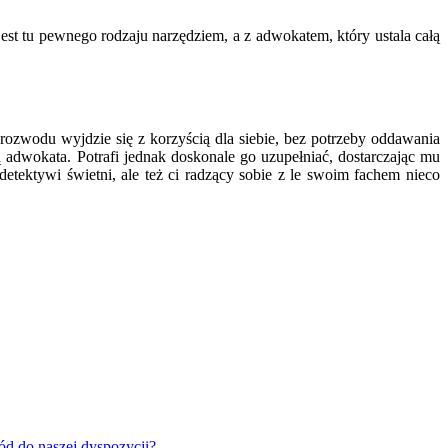
est tu pewnego rodzaju narzędziem, a z adwokatem, który ustala całą
zwodu wyjdzie się z korzyścią dla siebie, bez potrzeby oddawania
 adwokata. Potrafi jednak doskonale go uzupełniać, dostarczając mu
detektywi świetni, ale też ci radzący sobie z le swoim fachem nieco
.
ód do naszej dyspozycji?