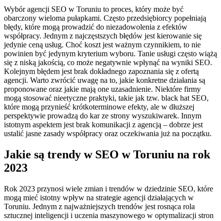
Wybór agencji SEO w Toruniu to proces, który może być
obarczony wieloma pułapkami. Często przedsiębiorcy popełniają
błędy, które mogą prowadzić do niezadowolenia z efektów
współpracy. Jednym z najczęstszych błędów jest kierowanie się
jedynie ceną usług. Choć koszt jest ważnym czynnikiem, to nie
powinien być jedynym kryterium wyboru. Tanie usługi często wiążą
się z niską jakością, co może negatywnie wpłynąć na wyniki SEO.
Kolejnym błędem jest brak dokładnego zapoznania się z ofertą
agencji. Warto zwrócić uwagę na to, jakie konkretne działania są
proponowane oraz jakie mają one uzasadnienie. Niektóre firmy
mogą stosować nieetyczne praktyki, takie jak tzw. black hat SEO,
które mogą przynieść krótkoterminowe efekty, ale w dłuższej
perspektywie prowadzą do kar ze strony wyszukiwarek. Innym
istotnym aspektem jest brak komunikacji z agencją – dobrze jest
ustalić jasne zasady współpracy oraz oczekiwania już na początku.
Jakie są trendy w SEO w Toruniu na rok
2023
Rok 2023 przynosi wiele zmian i trendów w dziedzinie SEO, które
mogą mieć istotny wpływ na strategie agencji działających w
Toruniu. Jednym z najważniejszych trendów jest rosnąca rola
sztucznej inteligencji i uczenia maszynowego w optymalizacji stron