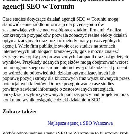
agencji SEO w Toruniu
Case studies dotyczące działań agencji SEO w Toruniu mogą
stanowić cenne źródło informacji dla przedsiębiorców
zastanawiających się nad współpracą z takimi firmami. Analiza
konkretnych przypadków pozwala zobaczyć realne efekty działań
optymalizacyjnych oraz poznać metody pracy poszczególnych
agencji. Wiele firm publikuje swoje case studies na stronach
internetowych lub blogach branżowych, gdzie można znaleźć
szczegółowe opisy przeprowadzonych kampanii oraz osiągniętych
wyników. Przykłady udanych projektów mogą obejmować wzrost
ruchu organicznego na stronie internetowej o kilkadziesiąt procent
po wdrożeniu odpowiednich działań optymalizacyjnych lub
poprawę pozycji strony dla kluczowych fraz wyszukiwanych przez
potencjalnych klientów. Dobrze przygotowane case studies
powinny zawierać informacje o zastosowanych strategiach,
narzędziach wykorzystywanych podczas pracy nad projektem oraz
konkretne wyniki osiągnięte dzięki działaniom SEO.
Zobacz także:
Nawigacja
Najlepsza agencja SEO Warszawa
wpisu
Wybór odpowiedniej agencji SEO w Warszawie to kluczowy krok