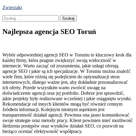
Skip
Zwierzaki
to
Szukaj:
content
Najlepsza agencja SEO Toruń
Wybór odpowiedniej agencji SEO w Toruniu to kluczowy krok dla
każdej firmy, która pragnie zwiększyć swoją widoczność w
internecie. Warto zacząć od zrozumienia, jakie usługi oferują
agencje SEO i jakie są ich specjalizacje. W Toruniu można znaleźć
wiele firm, które różnią się podejściem do optymalizacji stron
internetowych, dlatego ważne jest, aby dokładnie przeanalizować
ich oferty. Przede wszystkim warto zwrócić uwagę na
doświadczenie agencji oraz jej portfolio. Dobrze jest sprawdzić,
jakie projekty były realizowane wcześniej i jakie osiągnięto wyniki.
Rekomendacje od innych klientów mogą być również cennym
źródłem informacji. Kolejnym istotnym aspektem jest
transparentność działań agencji. Powinna ona jasno komunikować
swoje strategie oraz metody pracy. Klient powinien mieć możliwość
śledzenia postępów oraz wyników działań SEO, co pozwoli na
bieżąco oceniać efektywność współpracy.