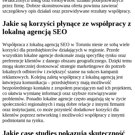
świadczonych usług oraz efektywność działań podejmowanych
przez firmę. Dobrze skonstruowana oferta powinna zawierać
szczegółowy opis działań oraz przewidywane rezultaty współpracy.
Jakie są korzyści płynące ze współpracy z
lokalną agencją SEO
Współpraca z lokalną agencją SEO w Toruniu niesie ze sobą wiele
korzyści dla przedsiębiorców działających w regionie. Przede
wszystkim lokalne agencje doskonale znają specyfikę rynku oraz
preferencje klientów z danego obszaru geograficznego. Dzięki temu
mogą skuteczniej dostosować strategie marketingowe do potrzeb
lokalnych odbiorców i zwiększyć szanse na sukces kampanii
reklamowych. Kolejną zaletą współpracy z lokalną agencją jest
łatwiejsza komunikacja – przedsiębiorcy mają możliwość
bezpośredniego kontaktu z zespołem pracującym nad ich projektem,
co ułatwia wymianę informacji oraz szybsze rozwiązywanie
problemów. Ponadto lokalne agencje często angażują się w życie
społeczności regionalnych i mają dobre relacje z innymi firmami
oraz instytucjami, co może przynieść dodatkowe korzyści dla
klientów poprzez networking i możliwości współpracy z innymi
podmiotami na rynku.
Jakie case studies pokazują skuteczność