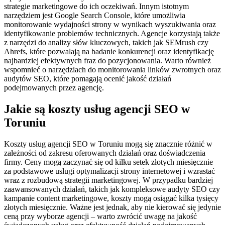
strategie marketingowe do ich oczekiwań. Innym istotnym
narzędziem jest Google Search Console, które umożliwia
monitorowanie wydajności strony w wynikach wyszukiwania oraz
identyfikowanie problemów technicznych. Agencje korzystają także
z narzędzi do analizy słów kluczowych, takich jak SEMrush czy
Ahrefs, które pozwalają na badanie konkurencji oraz identyfikację
najbardziej efektywnych fraz do pozycjonowania. Warto również
wspomnieć o narzędziach do monitorowania linków zwrotnych oraz
audytów SEO, które pomagają ocenić jakość działań
podejmowanych przez agencję.
Jakie są koszty usług agencji SEO w
Toruniu
Koszty usług agencji SEO w Toruniu mogą się znacznie różnić w
zależności od zakresu oferowanych działań oraz doświadczenia
firmy. Ceny mogą zaczynać się od kilku setek złotych miesięcznie
za podstawowe usługi optymalizacji strony internetowej i wzrastać
wraz z rozbudową strategii marketingowej. W przypadku bardziej
zaawansowanych działań, takich jak kompleksowe audyty SEO czy
kampanie content marketingowe, koszty mogą osiągać kilka tysięcy
złotych miesięcznie. Ważne jest jednak, aby nie kierować się jedynie
ceną przy wyborze agencji – warto zwrócić uwagę na jakość