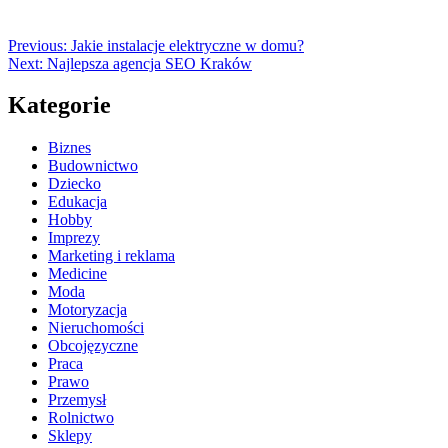
Previous:
Jakie instalacje elektryczne w domu?
Next:
Najlepsza agencja SEO Kraków
Kategorie
Biznes
Budownictwo
Dziecko
Edukacja
Hobby
Imprezy
Marketing i reklama
Medicine
Moda
Motoryzacja
Nieruchomości
Obcojęzyczne
Praca
Prawo
Przemysł
Rolnictwo
Sklepy